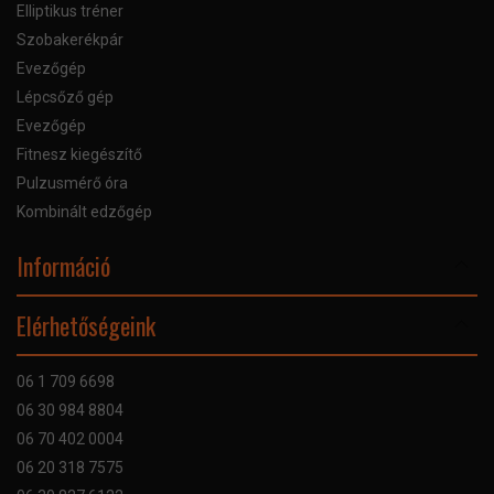
Elliptikus tréner
Szobakerékpár
Evezőgép
Lépcsőző gép
Evezőgép
Fitnesz kiegészítő
Pulzusmérő óra
Kombinált edzőgép
Információ
Online Áruhitel
Elérhetőségeink
Bankkártyás fizetés
Szállítás
06 1 709 6698
Garancia
06 30 984 8804
Szerviz hibabejelentő
06 70 402 0004
GYIK
06 20 318 7575
Kapcsolat