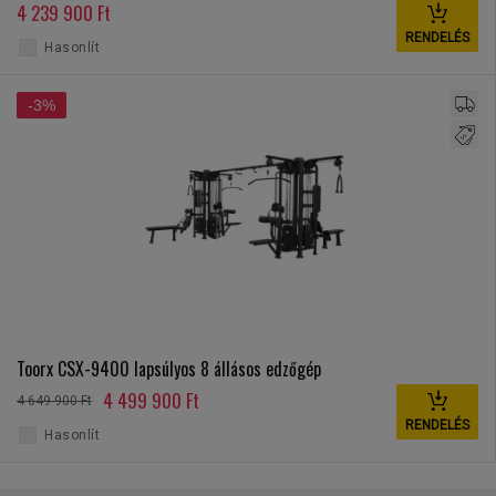
4 239 900 Ft
RENDELÉS
Hasonlít
-3%
Toorx CSX-9400 lapsúlyos 8 állásos edzőgép
4 499 900 Ft
4 649 900 Ft
RENDELÉS
Hasonlít