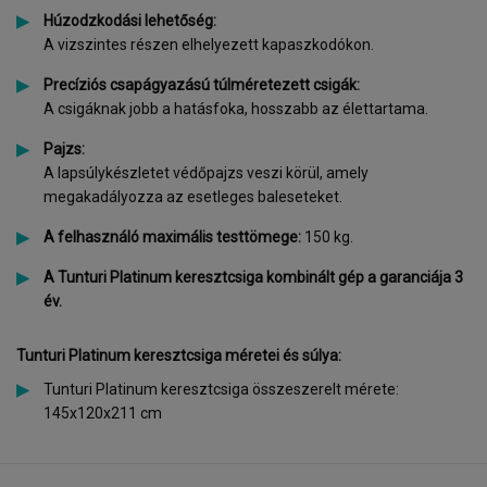
Húzodzkodási lehetőség:
A vizszintes részen elhelyezett kapaszkodókon.
Precíziós csapágyazású túlméretezett csigák:
A csigáknak jobb a hatásfoka, hosszabb az élettartama.
Pajzs:
A lapsúlykészletet védőpajzs veszi körül, amely
megakadályozza az esetleges baleseteket.
A felhasználó maximális testtömege:
150 kg.
A Tunturi Platinum keresztcsiga kombinált gép a garanciája 3
év.
Tunturi Platinum keresztcsiga méretei és súlya:
Tunturi Platinum keresztcsiga összeszerelt mérete:
145x120x211 cm