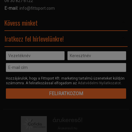
06 30 827 6122
Céginformáció
E-mail:
info@fittsport.com
Elismeréseink és díjaink
Adatvédelmi nyilatkozat
Kövess minket
Facebook
Iratkozz fel hírlevelünkre!
Hozzájárulok, hogy a Fittsport Kft. marketing tartalmú üzeneteket küldjön
számomra. A feliratkozással elfogadom az
Adatvédelmi Nyilatkozatot
.
FELIRATKOZOM
Árukereső.hu