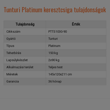
Tunturi Platinum keresztcsiga tulajdonságok
Tulajdonság
Érték
Cikkszám
PTTS1030-90
Gyártó
Tunturi
Típus
Platinum
Teherbírás
150 kg
Lapsúlykészlet
2x90 kg
Alkalmazási terület
Teljes test
Méretek
145x120x211 cm
Garancia
36 hónap