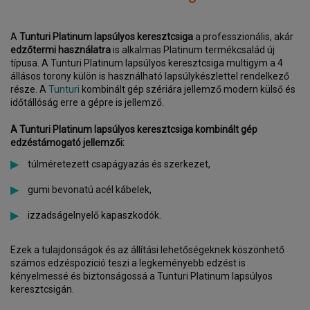
A
Tunturi Platinum lapsúlyos keresztcsiga
a professzionális, akár
edzőtermi használatra
is alkalmas Platinum termékcsalád új
típusa. A Tunturi Platinum lapsúlyos keresztcsiga multigym a 4
állásos torony külön is használható lapsúlykészlettel rendelkező
része. A
Tunturi
kombinált gép szériára jellemző modern külső és
időtállóság erre a gépre is jellemző.
A Tunturi Platinum lapsúlyos keresztcsiga kombinált gép
edzéstámogató jellemzői:
túlméretezett csapágyazás és szerkezet,
gumi bevonatú acél kábelek,
izzadságelnyelő kapaszkodók.
Ezek a tulajdonságok és az állítási lehetőségeknek köszönhető
számos edzéspozició teszi a legkeményebb edzést is
kényelmessé és biztonságossá a Tunturi Platinum lapsúlyos
keresztcsigán.