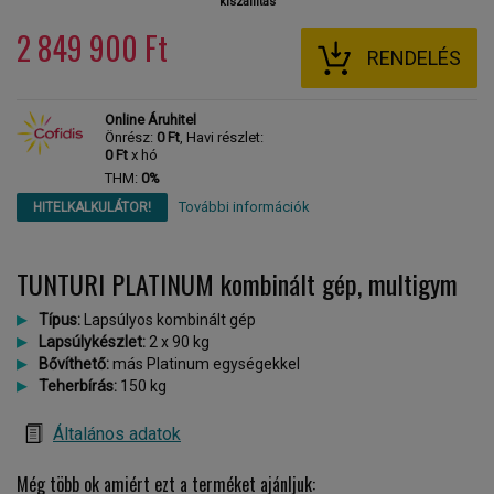
kiszállítás
2 849 900 Ft
RENDELÉS
Online Áruhitel
Önrész:
0 Ft
, Havi részlet:
0 Ft
x hó
THM:
0%
További információk
HITELKALKULÁTOR!
TUNTURI PLATINUM kombinált gép, multigym
Típus:
Lapsúlyos kombinált gép
Lapsúlykészlet:
2 x 90 kg
Bővíthető:
más Platinum egységekkel
Teherbírás:
150 kg
Általános adatok
Még több ok amiért ezt a terméket ajánljuk: