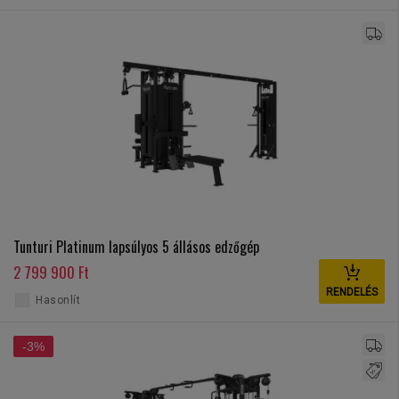
Tunturi Platinum lapsúlyos 5 állásos edzőgép
2 799 900 Ft
RENDELÉS
Hasonlít
-3%