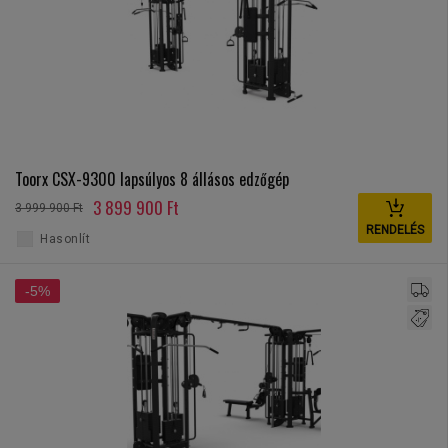
Toorx CSX-9300 lapsúlyos 8 állásos edzőgép
3 899 900 Ft
3 999 900 Ft
RENDELÉS
Hasonlít
-5%