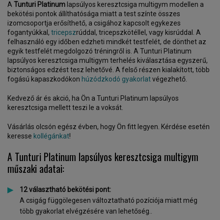
A
Tunturi Platinum
lapsúlyos keresztcsiga multigym modellen a
bekötési pontok állíthatósága miatt a test színte összes
izomcsoportja erősíthető, a csigához kapcsolt egykezes
fogantyúkkal,
tricepsz
rúddal, tricepszkötéllel, vagy kisrúddal. A
felhasználó egy időben edzheti mindkét testfelét, de dönthet az
egyik testfelét megdolgozó tréningről is. A Tunturi Platinum
lapsúlyos keresztcsiga multigym terhelés kiválasztása egyszerű,
biztonságos edzést tesz lehetővé. A felső részen kialakított, több
fogású kapaszkodókon
húzódzkodó gyakorlat
végezhető.
Kedvező ár és akció, ha Ön a Tunturi Platinum lapsúlyos
keresztcsiga mellett teszi le a voksát.
Vásárlás olcsón egész évben, hogy Ön fitt legyen. Kérdése esetén
keresse
kollégánkat
!
A Tunturi Platinum lapsúlyos keresztcsiga multigym
műszaki adatai:
12 választható bekötési pont:
A csigág függölegesen változtatható pozíciója miatt még
több gyakorlat elvégzésére van lehetőség..