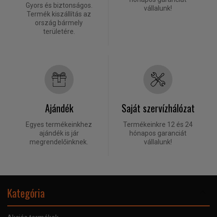
Gyors és biztonságos.
vállalunk!
Termék kiszállítás az
ország bármely
területére.
Ajándék
Saját szervízhálózat
Egyes termékeinkhez
Termékeinkre 12 és 24
ajándék is jár
hónapos garanciát
megrendelőinknek.
vállalunk!
Kategória