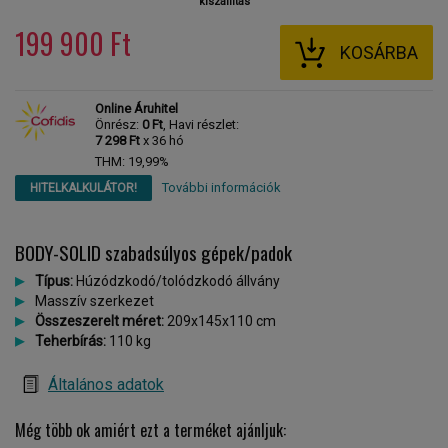
kiszállítás
199 900 Ft
KOSÁRBA
Online Áruhitel
Önrész:
0 Ft
, Havi részlet:
7 298 Ft
x 36 hó
THM: 19,99%
További információk
HITELKALKULÁTOR!
BODY-SOLID szabadsúlyos gépek/padok
Típus:
Húzódzkodó/tolódzkodó állvány
Masszív szerkezet
Összeszerelt méret:
209x145x110 cm
Teherbírás:
110 kg
Általános adatok
Még több ok amiért ezt a terméket ajánljuk: