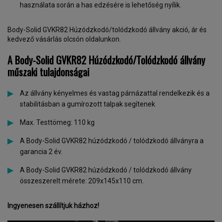
használata során a has edzésére is lehetőség nyílik.
Body-Solid GVKR82 Húzódzkodó/tolódzkodó állvány akció, ár és
kedvező vásárlás olcsón oldalunkon.
A Body-Solid
GVKR82
Húzódzkodó/Tolódzkodó állvány
műszaki tulajdonságai
Az állvány kényelmes és vastag párnázattal rendelkezik és a
stabilitásban a gumírozott talpak segítenek
Max. Testtömeg: 110 kg
A Body-Solid GVKR82 húzódzkodó / tolódzkodó állványra a
garancia 2 év.
A Body-Solid GVKR82 húzódzkodó / tolódzkodó állvány
összeszerelt mérete: 209x145x110 cm.
Ingyenesen szállítjuk házhoz!