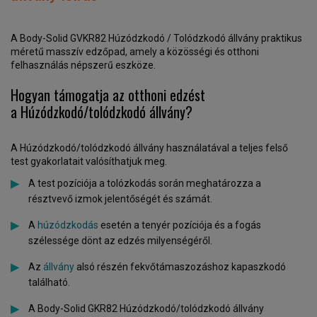
A Body-Solid GVKR82 Húzódzkodó / Tolódzkodó állvány praktikus
méretű masszív edzőpad, amely a közösségi és otthoni
felhasználás népszerű eszköze.
Hogyan támogatja az otthoni edzést
a Húzódzkodó/tolódzkodó állvány?
A Húzódzkodó/tolódzkodó állvány használatával a teljes felső
test gyakorlatait valósíthatjuk meg.
A test pozíciója a tolózkodás során meghatározza a
résztvevő izmok jelentőségét és számát.
A
húzódzkodás
esetén a tenyér pozíciója és a fogás
szélessége dönt az edzés milyenségéről.
Az
állvány
alsó részén fekvőtámaszozáshoz kapaszkodó
található.
A Body-Solid GKR82 Húzódzkodó/tolódzkodó állvány