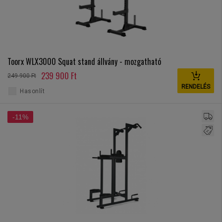
Toorx WLX3000 Squat stand állvány - mozgatható
239 900 Ft
249 900 Ft
RENDELÉS
Hasonlít
-11%