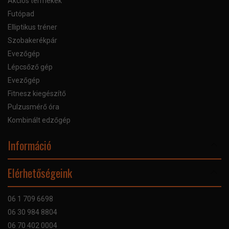
Akciós termékek
Futópad
Elliptikus tréner
Szobakerékpár
Evezőgép
Lépcsőző gép
Evezőgép
Fitnesz kiegészítő
Pulzusmérő óra
Kombinált edzőgép
Információ
Online Áruhitel
Elérhetőségeink
Bankkártyás fizetés
Szállítás
06 1 709 6698
Garancia
06 30 984 8804
Szerviz hibabejelentő
06 70 402 0004