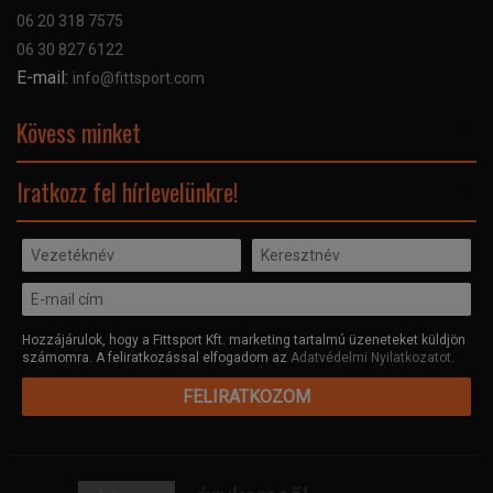
GYIK
06 20 318 7575
Kapcsolat
06 30 827 6122
Céginformáció
E-mail:
info@fittsport.com
Elismeréseink és díjaink
Adatvédelmi nyilatkozat
Kövess minket
Facebook
Iratkozz fel hírlevelünkre!
Hozzájárulok, hogy a Fittsport Kft. marketing tartalmú üzeneteket küldjön
számomra. A feliratkozással elfogadom az
Adatvédelmi Nyilatkozatot
.
FELIRATKOZOM