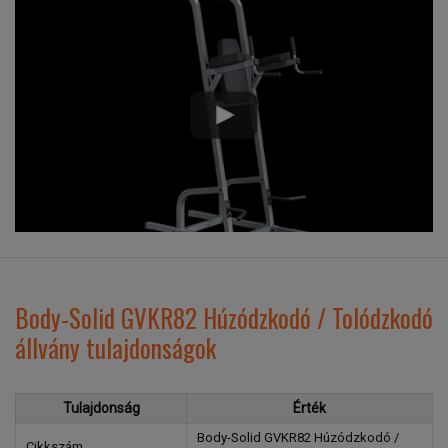
Body-Solid GVKR82 Húzódzkodó / Tolódzkodó
állvány tulajdonságok
Tulajdonság
Érték
Body-Solid GVKR82 Húzódzkodó /
Cikkszám