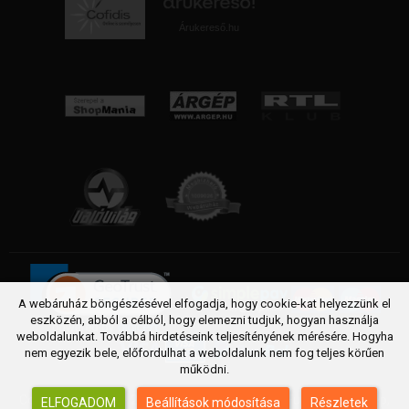
Árukereső.hu
A webáruház böngészésével elfogadja, hogy cookie-kat helyezzünk el
eszközén, abból a célból, hogy elemezni tudjuk, hogyan használja
weboldalunkat. Továbbá hirdetéseink teljesítényének mérésére. Hogyha
nem egyezik bele, előfordulhat a weboldalunk nem fog teljes körűen
működni.
Copyright © 2005 - 2026 FittSport webáruház. Futópad, Futógép,
ELFOGADOM
Beállítások módosítása
Részletek