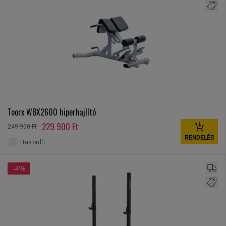
Toorx WBX2600 hiperhajlító
229 900 Ft
249 900 Ft
RENDELÉS
Hasonlít
-4%