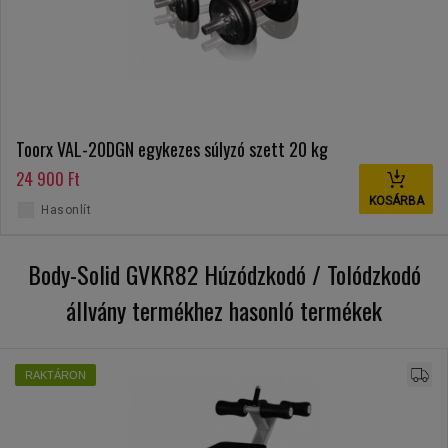
Toorx VAL-20DGN egykezes súlyzó szett 20 kg
24 900 Ft
KOSÁRBA
Hasonlít
Body-Solid GVKR82 Húzódzkodó / Tolódzkodó
állvány termékhez hasonló termékek
RAKTÁRON