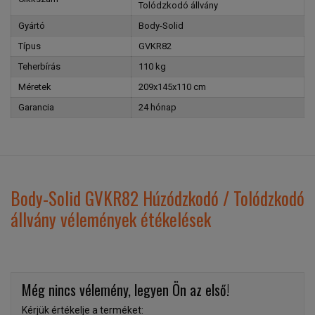
Tolódzkodó állvány
Gyártó
Body-Solid
Típus
GVKR82
Teherbírás
110 kg
Méretek
209x145x110 cm
Garancia
24 hónap
Body-Solid GVKR82 Húzódzkodó / Tolódzkodó
állvány vélemények étékelések
Még nincs vélemény, legyen Ön az első!
Kérjük értékelje a terméket: