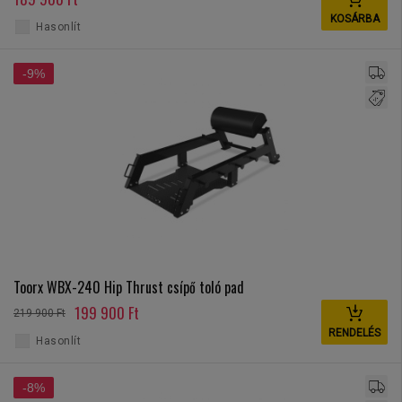
KOSÁRBA
Hasonlít
-9%
Toorx WBX-240 Hip Thrust csípő toló pad
199 900 Ft
219 900 Ft
RENDELÉS
Hasonlít
-8%