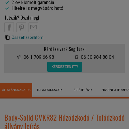
2 év kiemelt garancia
Hitelre is megvásárolható
Tetszik? Oszd meg!
Összehasonlítom
Kérdése van? Segítünk:
06 1 709 66 98
06 30 984 88 04
KÉRDEZZEN ITT!
ÁLTALÁNOS ADATOK
TULAJDONSÁGOK
ÉRTÉKELÉSEK
HASONLÓ TERMÉK
Body-Solid GVKR82 Húzódzkodó / Tolódzkodó
állvány leírás