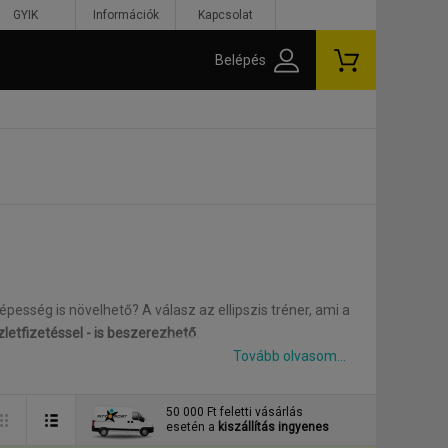
GYIK
Információk
Kapcsolat
Belépés
épesség is növelhető? A válasz az ellipszis tréner, ami
a
letfizetéssel - is beszerezhető.
ony hatásáról egész könyveket lehetne megtölteni.
50 000 Ft feletti vásárlás
gei életkortól és edzettségi állapottól függetlenül
esetén a
kiszállítás ingyenes