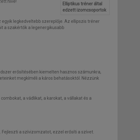
ett híve!
Elliptikus tréner által
edzett izomcsoportok
 egyik legkedveltebb szereplője. Az ellipszis tréner
it a szakértők a legenergikusabb
rendszer erősítésében kiemelten hasznos számunkra,
eteinket megkíméli a káros behatásoktól. Nézzünk
mbokat, a vádlikat, a karokat, a vállakat és a
.
Fejleszti a szívizomzatot, ezzel erősíti a szívet.