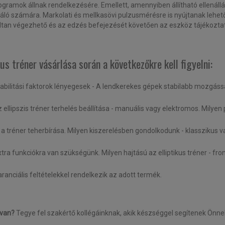
gramok állnak rendelkezésére. Emellett, amennyiben állítható ellenállást
áló számára. Markolati és mellkasövi pulzusmérésre is nyújtanak lehet
áltan végezhető és az edzés befejezését követően az eszköz tájékoztat m
kus tréner vásárlása során a következőkre kell figyelni:
tabilitási faktorok lényegesek - A lendkerekes gépek stabilabb mozgáss
 ellipszis tréner terhelés beállítása - manuális vagy elektromos.
Milyen 
a tréner teherbírása.
Milyen kiszerelésben gondolkodunk - klasszikus v
xtra funkciókra van szükségünk.
Milyen hajtású az elliptikus tréner - fro
ranciális feltételekkel rendelkezik az adott termék.
 van?
Tegye fel szakértő kollégáinknak, akik készséggel segítenek Önne