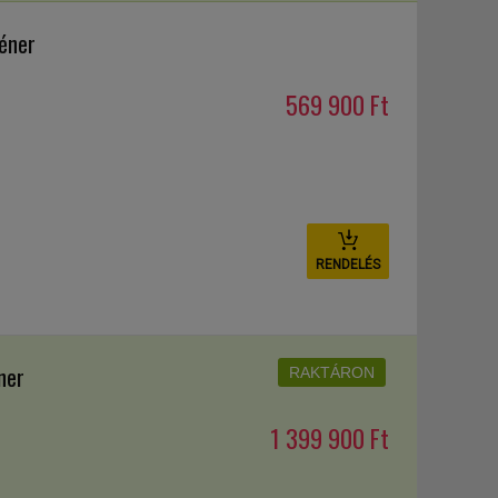
réner
569 900 Ft
RENDELÉS
ner
RAKTÁRON
1 399 900 Ft