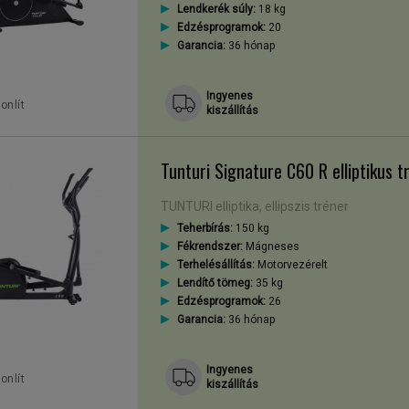
Lendkerék súly:
18 kg
Edzésprogramok:
20
Garancia:
36 hónap
fejezetten intenzív, nagy igénybevételre tervezett modelleket is találun
Ingyenes
kardioedzések, rehabilitációs célú edzések kontrollált körülmények k
onlít
kiszállítás
fejű combizom, a farizmok, a mellkas izomzata, a hát izomzata, a trice
Tunturi Signature C60 R elliptikus t
őgépeken végzett erőedzéseket - támogatásával esztétikus, karcsú és fő
TUNTURI elliptika, ellipszis tréner
égethetünk, feltéve, ha a helyes technikát alkalmazzuk.
em válik monotonná, mindig tartogat egy következő kihívást, amivel 
Teherbírás:
150 kg
Fékrendszer:
Mágneses
Terhelésállítás:
Motorvezérelt
Lendítő tömeg:
35 kg
Edzésprogramok:
26
Garancia:
36 hónap
Ingyenes
onlít
kiszállítás