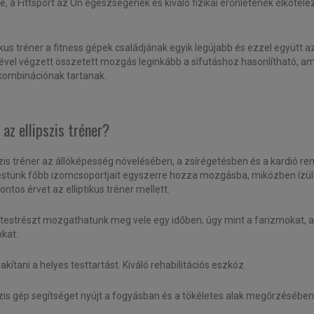
e, a Fittsport az Ön egészségének és kiváló fizikai erőnlétének elkötelez
ikus tréner a fitness gépek családjának egyik legújabb és ezzel együtt az
ével végzett összetett mozgás leginkább a sífutáshoz hasonlítható, am
ombinációnak tartanak.
 az ellipszis tréner?
szis tréner az állóképesség növelésében, a zsírégetésben és a kardió 
estünk főbb izomcsoportjait egyszerre hozza mozgásba, miközben ízül
ntos érvet az elliptikus tréner mellett.
estrészt mozgathatunk meg vele egy időben, úgy mint a farizmokat, a co
kat.
lakítani a helyes testtartást.
Kiváló rehabilitációs eszköz.
szis gép segítséget nyújt a fogyásban és a tökéletes alak megőrzésében