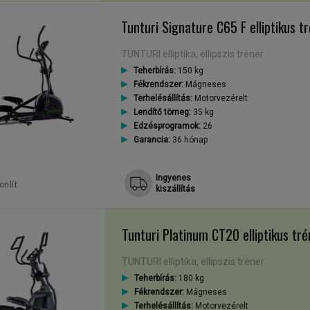
Tunturi Signature C65 F elliptikus t
TUNTURI elliptika, ellipszis tréner
Teherbírás:
150 kg
Fékrendszer:
Mágneses
Terhelésállítás:
Motorvezérelt
Lendítő tömeg:
35 kg
Edzésprogramok:
26
Garancia:
36 hónap
Ingyenes
nlít
kiszállítás
Tunturi Platinum CT20 elliptikus tré
TUNTURI elliptika, ellipszis tréner
Teherbírás:
180 kg
Fékrendszer:
Mágneses
Terhelésállítás:
Motorvezérelt