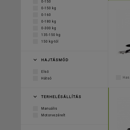
0-150
0-150 kg
0-160
0-180 kg
0-300 kg
135-150 kg
150 kg-tól
HAJTÁSMÓD
Első
Haso
Hátsó
TERHELÉSÁLLÍTÁS
Manuális
Motorvezérelt