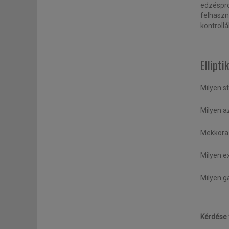
edzéspro
felhaszn
kontroll
Ellipti
Milyen s
Milyen az
Mekkora 
Milyen e
Milyen ga
Kérdése