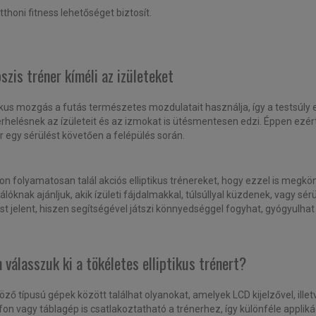
thoni fitness lehetőséget biztosít.
pszis tréner kíméli az izületeket
tikus mozgás a futás természetes mozdulatait használja, így a testsúly 
terhelésnek az ízületeit és az izmokat is ütésmentesen edzi. Éppen ezér
r egy sérülést követően a felépülés során.
on folyamatosan talál akciós elliptikus trénereket, hogy ezzel is megkö
lóknak ajánljuk, akik ízületi fájdalmakkal, túlsúllyal küzdenek, vagy sér
t jelent, hiszen segítségével játszi könnyedséggel fogyhat, gyógyulhat 
válasszuk ki a tökéletes elliptikus trénert?
ző típusú gépek között találhat olyanokat, amelyek LCD kijelzővel, illet
fon vagy táblagép is csatlakoztatható a trénerhez, így különféle applik