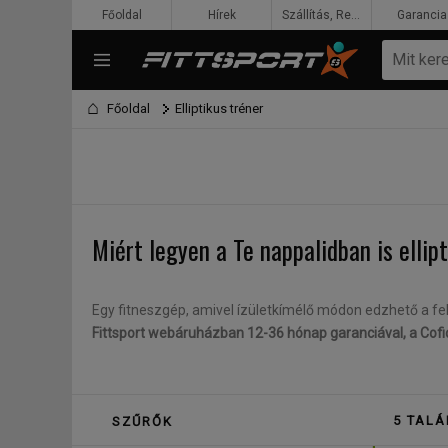
Főoldal
Hírek
Szállítás, Rendelés, Fizetés
Garancia
Főoldal
Elliptikus tréner
Miért legyen a Te nappalidban is ellip
Egy fitneszgép, amivel ízületkímélő módon edzhető a fels
Fittsport webáruházban 12-36 hónap garanciával, a Cofid
Az ellipszis, másnéven elliptikus tréner széles körben 
5 TALÁ
SZŰRŐK
Az edzőtermek, egészségügyi/rehabilitációs központok fel