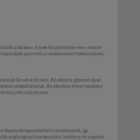
eloszlik a lábakon. Ennek köszönhetően nem teszi ki
t használják sportolók is rendszeresen felkészülések,
nnyítsük Önnek a döntést. Az ellipszis gépeket olyan
ülésből rehabilitálódnak. Az elliptikus tréner hatékony
és lesz jobb a közérzete.
ve Bluetooth kapcsolattal is rendelkeznek, így
ációk segítségével szorakoztató, hatékony és inspiráló