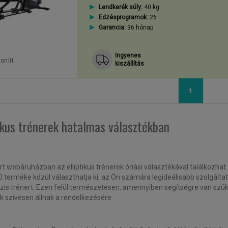
Lendkerék súly:
40 kg
Edzésprogramok:
26
Garancia:
36 hónap
Ingyenes
onlít
kiszállítás
1
tikus trénerek hatalmas választékban
ort webáruházban az elliptikus trénerek óriási választékával találkozhat
0 terméke közül választhatja ki, az Ön számára legideálisabb szolgálta
pszis trénert. Ezen felül természetesen, amennyiben segítségre van szü
nk szívesen állnak a rendelkezésére.