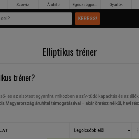
Szerviz
Áruhitel
Egészségpénztár
Gyártók
Elliptikus tréner
tikus tréner?
ő- és az alsótest egyaránt, miközben a szív-tüdő kapacitás és az állók
is Magyarország áruhitel támogatásával – akár önrész nélkül, havi rész
használt fitneszgép, melynek kardiovaszkuláris rendszerünkre tett jóték
LAT
szereltségének megbízható és stabil tagja, hiszen a beállítási lehetősé