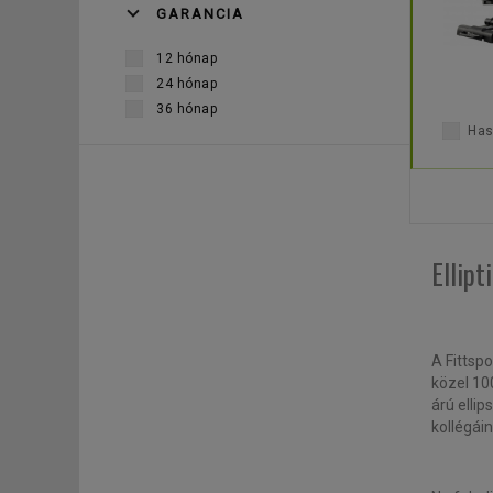
GARANCIA
12 hónap
24 hónap
36 hónap
Has
Ellip
A Fittsp
közel 10
árú elli
kollégái