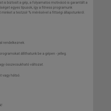
 is biztosít a gép, a folyamatos motiváció is garantált a
őséget egyes típusok, így a fitness programunk
inket a testzsír % mérésével a fittségi állapotunkról.
al rendelkeznek.
programokat állíthatunk be a gépen - jelleg.
agy összecsukható változat.
nt vagy hátsó.
k!