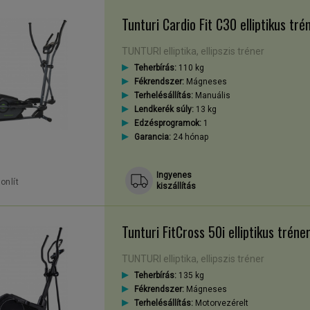
gyéb, kardioedzésre alkalmas fitneszgépekkel - például szobakerékpár,
Tunturi Cardio Fit C30 elliptikus tré
lyet kér és kap az otthonokban is.
TUNTURI elliptika, ellipszis tréner
Teherbírás:
110 kg
Fékrendszer:
Mágneses
iptikus tréner birtokában?
Terhelésállítás:
Manuális
Lendkerék súly:
13 kg
Edzésprogramok:
1
körében, és számottevő rajongót tudhatunk az érettebb generációk sorá
Garancia:
24 hónap
Ingyenes
onlít
kiszállítás
 és részben a gerincoszlop számára is kellemes, átmozgató jellegű edzé
al bír a kalóriaégetésben, ezért a fogyni kívánók, életmódváltók korsz
Tunturi FitCross 50i elliptikus tréne
ületeket.
zdulatait imitálja (korai elődei az úgynevezett sífutógépek), azaz mozgá
TUNTURI elliptika, ellipszis tréner
Teherbírás:
135 kg
 rázkódás, ütődés szinte megszűnik, a lábízületek feszültsége minimális
Fékrendszer:
Mágneses
pot, különösen a hát alsó részét.
Terhelésállítás:
Motorvezérelt