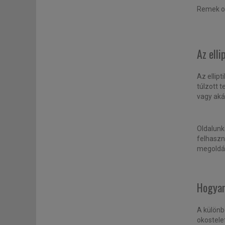
Remek ot
Az elli
Az ellip
túlzott 
vagy aká
Oldalunk
felhaszná
megoldás
Hogyan 
A különbö
okostele