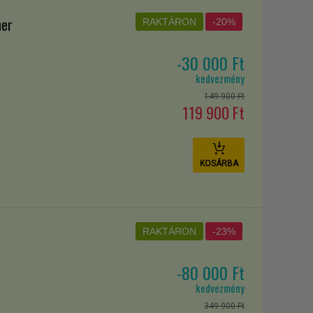
 futópad – szemben hogy a felsőtestet is edzi nemcsak a
ner
RAKTÁRON
-20%
-30 000 Ft
kedvezmény
149 900 Ft
119 900 Ft
ban is.
KOSÁRBA
st kínál enyhébb fokozaton.
erű és hatékony eszköze.
r
RAKTÁRON
-23%
s közben a boka, térd és csípőízületek végig a saját,
-80 000 Ft
ra csökken.
kedvezmény
349 900 Ft