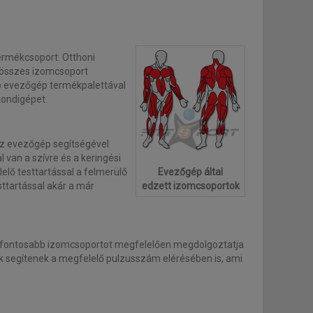
n szükséges az evezőgép használatának tökéletes
rmékcsoport. Otthoni
 összes izomcsoport
bb evezőgép termékpalettával
elik.
kondigépet.
ó helyett az evezéshez szükséges pozíciót képesek az
Az evezőgép segítségével
van a szívre és a keringési
lő testtartással a felmerülő
Evezőgép által
ttartással akár a már
edzett izomcsoportok
s fontosabb izomcsoportot megfelelően megdolgoztatja
k segítenek a megfelelő pulzusszám elérésében is, ami