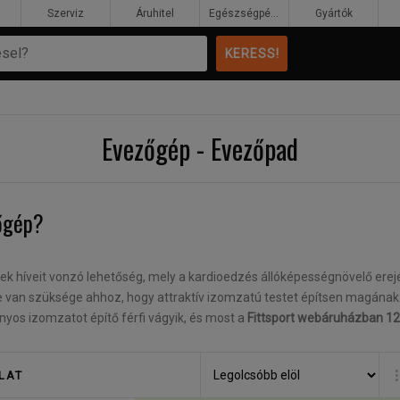
Szerviz
Áruhitel
Egészségpénztár
Gyártók
Evezőgép - Evezőpad
zőgép?
ek híveit vonzó lehetőség, mely a kardioedzés állóképességnövelő ere
 van szüksége ahhoz, hogy attraktív izomzatú testet építsen magának
nyos izomzatot építő férfi vágyik, és most a
Fittsport webáruházban 12-
l - ez be is szerezhető.
LAT
ezőgép birtokában?