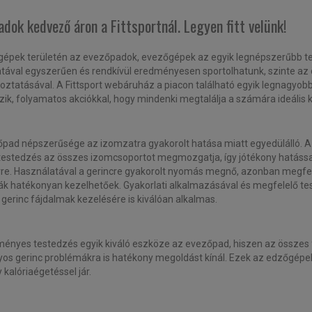
dok kedvező áron a Fittsportnál. Legyen fitt velünk!
ybeveszi a teljes testet. A sérülésektől mentes eredményekhez azonba
épek területén az evezőpadok, evezőgépek az egyik legnépszerűbb te
tával egyszerűen és rendkívül eredményesen sportolhatunk, szinte az
ztatásával. A Fittsport webáruház a piacon található egyik legnagyo
bb fókuszt, az evezőtechnika lehető legpontosabb kivitelezését követ
zik, folyamatos akciókkal, hogy mindenki megtalálja a számára ideális 
ek koncentrálni és fegyelmezni magukat, az ösztönösen felvett pozíci
pad népszerűsége az izomzatra gyakorolt hatása miatt egyedülálló. 
testedzés az összes izomcsoportot megmozgatja, így jótékony hatással 
re. Használatával a gerincre gyakorolt nyomás megnő, azonban megfele
k hatékonyan kezelhetőek. Gyakorlati alkalmazásával és megfelelő tes
gerinc fájdalmak kezelésére is kiválóan alkalmas.
ényes testedzés egyik kiváló eszköze az evezőpad, hiszen az össze
yos gerinc problémákra is hatékony megoldást kínál. Ezek az edzőgépe
 kalóriaégetéssel jár.