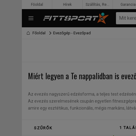
Főoldal
Hírek
Szállítás, Rendelés, Fizetés
Garancia
Főoldal
Evezőgép - Evezőpad
Miért legyen a Te nappalidban is eve
Az evezés nagyszerű edzésforma, a teljes test edzésén
Az evezés szerelmesének csupán egyetlen fitneszgépre
amire egy esztétikus, funkcionális, mégis markáns, látvá
támogatásával – akár önrész nélkül, havi részletfizetésse
1 TALÁ
SZŰRŐK
Milyen előnyökkel számolhatsz egy ev