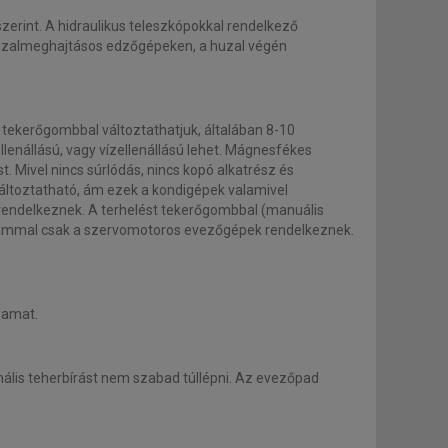
erint. A hidraulikus teleszkópokkal rendelkező
uzalmeghajtásos edzőgépeken, a huzal végén
ó tekerőgombbal változtathatjuk, általában 8-10
nállású, vagy vízellenállású lehet. Mágnesfékes
 Mivel nincs súrlódás, nincs kopó alkatrész és
 változtatható, ám ezek a kondigépek valamivel
rendelkeznek. A terhelést tekerőgombbal (manuális
grammal csak a szervomotoros evezőgépek rendelkeznek.
yamat.
lis teherbírást nem szabad túllépni. Az evezőpad