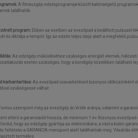
ogramok:
A fitneszgép edzésprogramjai között kalóriaégető programok
amok találhatók.
zérelt program:
Ebben az esetben az evezőpad a beállított pulzusérték
ását és diktálja a tempót. Így az edzés teljes ideje alatt a megfelelő p
llátás:
Az edzőgép működéséhez szükséges energiát elemek, hálózati cs
 csatlakozás esetén szükséges, hogy a kondigép közelében található le
d karbantartása:
Az evezőpad csavarkötéseit bizonyos időközönként elle
idővel szükségessé válhat.
fontos szempont még az evezőgép ár/érték aránya, valamint a garanci
ént eltérő a garanciaidő hossza, de minimum 1 év. Bizonyos evezőpad gyá
őfordul, hogy az edzőgép gyártója az elektronikára, a vázra külön garanciá
lis feltételei a GARANCIA menüpont alatt találhatóak meg. Vásárlás el
álasztott termékre.