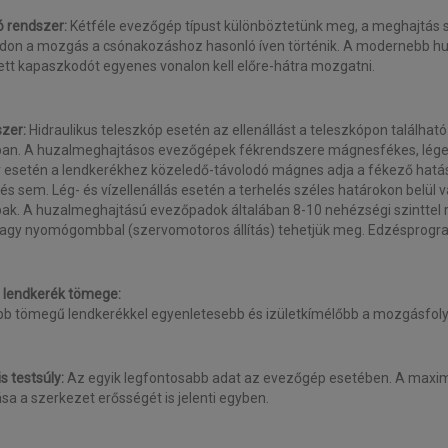
 rendszer:
Kétféle evezőgép típust különböztetünk meg, a meghajtás sz
on a mozgás a csónakozáshoz hasonló íven történik. A modernebb h
ett kapaszkodót egyenes vonalon kell előre-hátra mozgatni.
zer:
Hidraulikus teleszkóp esetén az ellenállást a teleszkópon találhat
an. A huzalmeghajtásos evezőgépek fékrendszere mágnesfékes, légelle
 esetén a lendkerékhez közeledő-távolodó mágnes adja a fékező hatást.
lés sem. Lég- és vízellenállás esetén a terhelés széles határokon belül
ak. A huzalmeghajtású evezőpadok általában 8-10 nehézségi szinttel 
, vagy nyomógombbal (szervomotoros állítás) tehetjük meg. Edzéspro
 lendkerék tömege
:
b tömegű lendkerékkel egyenletesebb és izületkímélőbb a mozgásfol
s testsúly:
Az egyik legfontosabb adat az evezőgép esetében. A maximá
ása a szerkezet erősségét is jelenti egyben.