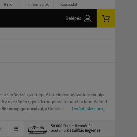
GYIK
Információk
Kapcsolat
Belépés
jét az erőedzés izomépítő hatékonyságával kombinálja.
. Az evezőgép egyesíti magában mindazt a lehetőséget,
36 hónap garanciával, a Cofidis Magyarország áruhitel
50 000 Ft feletti vásárlás
esetén a
kiszállítás ingyenes