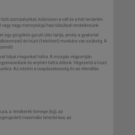
íti izomzatunkat, különösen a váll és a hát területén.
l vagy nagy mennyiségű hasi túlsúllyal rendelkezünk.
gy görgőkön guruló ülés tartja, amely a gyakorlat
lábizomzat) és húzó (felsőtest) munkára van szükség. A
égzendő.
ával toljuk magunkat hátra. A mozgás végpontján
legyenesedünk és enyhén hátra dőlünk. Végezetül a húzó
ámunkra. Az edzést a csapássebesség és az ellenállás
usa, a lendkerék tömege (kg), az
egengedett maximális teherbírása, az
.