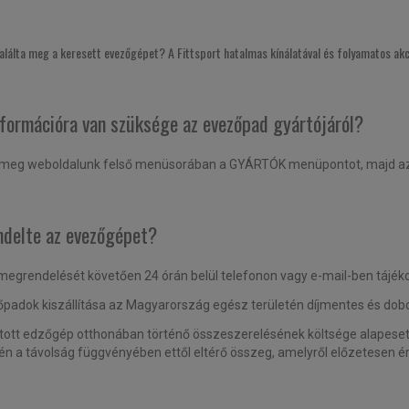
lálta meg a keresett evezőgépet? A Fittsport hatalmas kínálatával és folyamatos akci
nformációra van szüksége az evezőpad gyártójáról?
meg weboldalunk felső menüsorában a GYÁRTÓK menüpontot, majd az ol
delte az evezőgépet?
megrendelését követően 24 órán belül telefonon vagy e-mail-ben tájékoz
padok kiszállítása az Magyarország egész területén díjmentes és dobozo
lított edzőgép otthonában történő összeszerelésének költsége alapese
én a távolság függvényében ettől eltérő összeg, amelyről előzetesen ért