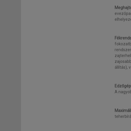
Meghajtó
evezőpad
elhelyez
Fékrends
fokozatb
rendszer
zajterhe
zajosabb
állítás)
Edzőgép
A nagyob
Maximáli
teherbír