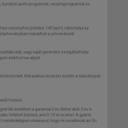
, kondíció javító programok, versenyprogramok és
hez viszonyítva (például: 140 bpm) változtatja az
ulzustartományban maradhat a szívverésünk.
atlakozás, vagy saját generátor szolgáltathatja.
gyen elektromos aljzat.
nőrizni kell. Hidraulikus rendszer esetén a teleszkópok
aidő hossza.
rtók esetében a garancia 2 év, illetve akár 3 év is
lis feltételt biztosít, ami 5-10 év is lehet. A gyártó
őtt mindenképpen olvassa el, hogy mi vonatkozik az Ön