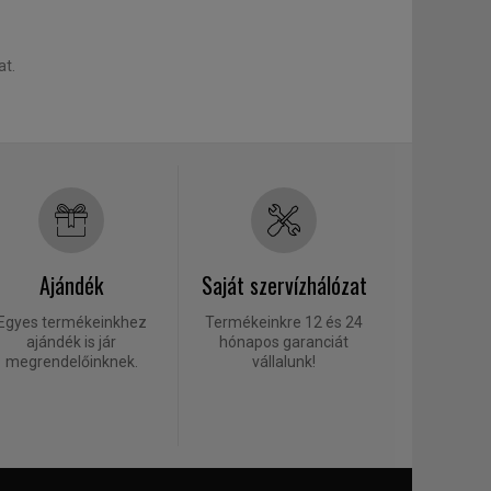
at.
Ajándék
Saját szervízhálózat
Egyes termékeinkhez
Termékeinkre 12 és 24
ajándék is jár
hónapos garanciát
megrendelőinknek.
vállalunk!