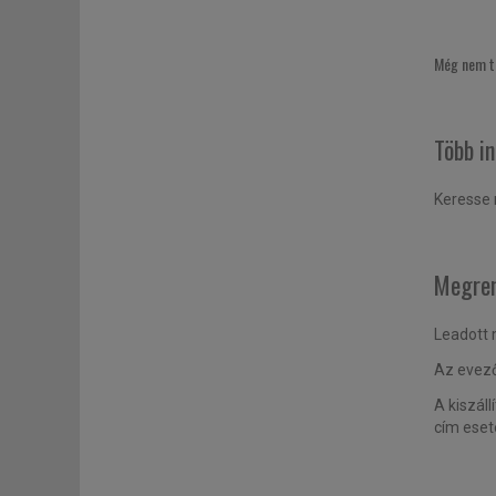
Még nem ta
Több i
Keresse 
Megren
Leadott 
Az evező
A kiszál
cím eset