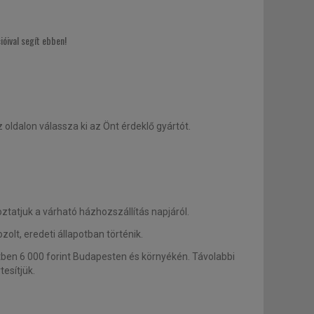
óival segít ebben!
dalon válassza ki az Önt érdeklő gyártót.
tatjuk a várható házhozszállítás napjáról.
lt, eredeti állapotban történik.
tben 6 000 forint Budapesten és környékén. Távolabbi
esítjük.