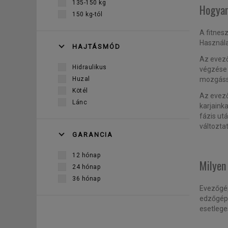
135-150 kg
Hogyan
150 kg-tól
A fitnes
Használa
HAJTÁSMÓD
Az evező
Hidraulikus
végzése 
Huzal
mozgásso
Kötél
Az evező
Lánc
karjaink
fázis ut
változta
GARANCIA
12 hónap
Milyen
24 hónap
36 hónap
Evezőgép
edzőgép 
esetlege