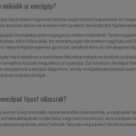
 működik az evezőgép?
zgép használata megnöveli testünk oxigénfelvevő kapacitását és megerős
ta azonban abban az esetben nem javallott, ha térdízületi fájdalmakka
padok mechanikai elvei megegyező módon működnek. Testtömegünket e
közben előre-hátra siklik. Az evezőmozgás eléréséhez nagyfokú toló (
r teljes kifejtése egyenes gerinccel, derékból előre és hátrahajolva v
gép használatához a testedzést lábunkkal indítjuk és térdünk nyújtás
at behajlítva húzzuk magunkhoz a fogantyút. Ezt követően derékból fe
án visszatérünk a kiinduló állapothoz, amely rövid pihenést biztosít sz
tásával szabályozhatjuk.
 evezőpad típust válasszak?
 esetén a legfontosabb összehasonlítási szempontok, a meghajtás típ
terhelésállításának módja (kézi, vagy szervomotoros), az evezőpad m
s edzésprogramok, extra funkciók. Nézzük meg ezeket részletesebben