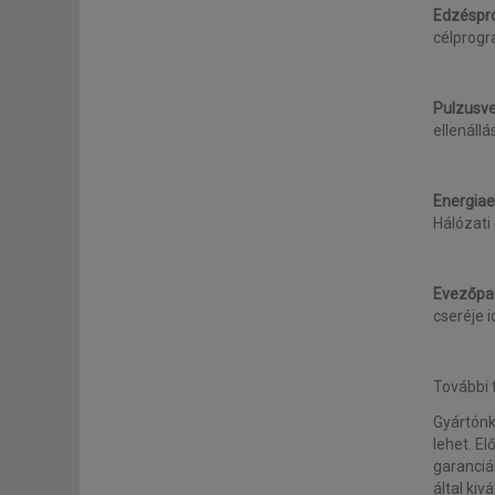
Edzéspr
célprogr
Pulzusve
ellenáll
Energiae
Hálózati
Evezőpa
cseréje 
További 
Gyártónk
lehet. El
garanciá
által kiv