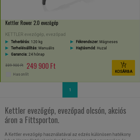
Kettler Rower 2.0 evezőgép
KETTLER evezőgép, evezőpad
Teherbírás:
120 kg
Fékrendszer:
Mágneses
Terhelésállítás:
Manuális
Hajtásmód
: Huzal
Garancia:
24 hónap
249 900 Ft
339 900 Ft
KOSÁRBA
Hasonlít
1
Kettler evezőgép, evezőpad olcsón, akciós
áron a Fittsporton.
A Kettler evezőgép használatával az edzés különösen hatékony