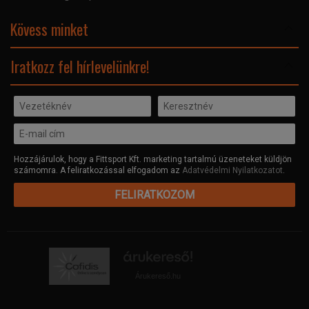
Elismeréseink és díjaink
Adatvédelmi nyilatkozat
Kövess minket
Facebook
Iratkozz fel hírlevelünkre!
Hozzájárulok, hogy a Fittsport Kft. marketing tartalmú üzeneteket küldjön
számomra. A feliratkozással elfogadom az
Adatvédelmi Nyilatkozatot
.
FELIRATKOZOM
Árukereső.hu