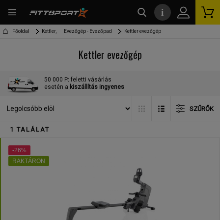
i
kereső
Főoldal
Kettler,
Evezőgép - Evezőpad
Kettler evezőgép
Kettler evezőgép
50 000 Ft feletti vásárlás
esetén a
kiszállítás ingyenes
SZŰRŐK
1 TALÁLAT
-26%
RAKTÁRON