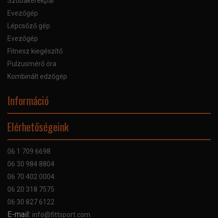
Szobakerékpár
Evezőgép
Lépcsőző gép
Evezőgép
Fitnesz kiegészítő
Pulzusmérő óra
Kombinált edzőgép
Információ
Online Áruhitel
Elérhetőségeink
Bankkártyás fizetés
Szállítás
06 1 709 6698
Garancia
06 30 984 8804
Szerviz hibabejelentő
06 70 402 0004
GYIK
06 20 318 7575
Kapcsolat
06 30 827 6122
Céginformáció
E-mail:
info@fittsport.com