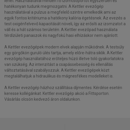
lehet. Használatával minden fő izomcsoportot egyszerűen és
hatékonyan tudunk megmozgatni. A Kettler evezőgép
használatával a pulzus a megfelelő szintre emelkedik ami az
egyik fontos kritériuma a hatékony kalória égetésnek. Az evezés a
test oxigénfelvevő kapacitását növeli, így az erősíti az izomzatot a
váll és a hát számos területén. A Kettler evezőpad használata
térdízületi panaszok és nagyfokú hasi elhízáskor nem ajánlott.
A Kettler evezőgépek modern elvek alapján működnek. A testsúly
egy görgőkön guruló ülés tartja, amely előre-hátra siklik. A Kettler
evezőgép használatához erőteljes húzó illetve toló gyakorlatokra
van szükség. Az intenzitást a csapássebesség és ellenállás
változtatásával szabályozzuk. A Kettler evezőgépek közt
megtalálhatjuk a hidraulikus és mágnesfékes modelleket is.
A Kettler evezőgép házhoz szállítása díjmentes. Kérdése esetén
keresse kollégánkat. Kettler evezőgép akció a Fittsporton.
Vásárlás olcsón kedvező áron oldalunkon.