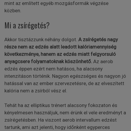
mint az említett egyéb mozgásformák végzése
közben.
Mi a zsírégetés?
Akkor tisztázzunk néhány dolgot.
A zsírégetés nagy
része nem az edzés alatt leadott kalóriamennyiség
következménye, hanem az edzés miatt felgyorsuló
anyagcsere folyamatoknak köszönhető.
Az aerob
edzés éppen ezért nem hatásos, ha alacsony
intenzitáson történik. Nagyon egészséges és nagyon jó
hatással van az ember szervezetésre, de az elveszített
kalória nem a zsírból vész el.
Tehát ha az elliptikus trénert alacsony fokozaton és
kényelmesen használjuk, nem érünk el vele eredményt a
zsírégetésben. Ha viszont aerob intervallum edzést
tartunk, ami azt jelenti, hogy időnként egyperces