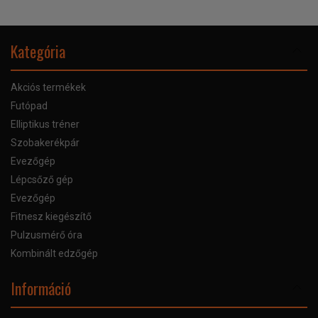
Kategória
Akciós termékek
Futópad
Elliptikus tréner
Szobakerékpár
Evezőgép
Lépcsőző gép
Evezőgép
Fitnesz kiegészítő
Pulzusmérő óra
Kombinált edzőgép
Információ
Online Áruhitel