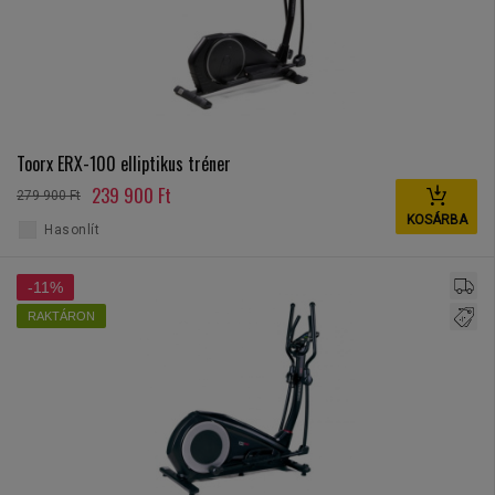
Toorx ERX-100 elliptikus tréner
239 900 Ft
279 900 Ft
KOSÁRBA
Hasonlít
-11%
RAKTÁRON