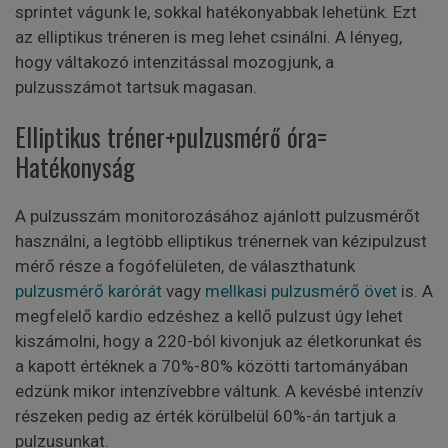
sprintet vágunk le, sokkal hatékonyabbak lehetünk. Ezt
az elliptikus tréneren is meg lehet csinálni. A lényeg,
hogy váltakozó intenzitással mozogjunk, a
pulzusszámot tartsuk magasan.
Elliptikus tréner+pulzusmérő óra=
Hatékonyság
A pulzusszám monitorozásához ajánlott pulzusmérőt
használni, a legtöbb elliptikus trénernek van kézipulzust
mérő része a fogófelületen, de választhatunk
pulzusmérő karórát
vagy
mellkasi pulzusmérő övet
is. A
megfelelő kardio edzéshez a kellő pulzust úgy lehet
kiszámolni, hogy a 220-ból kivonjuk az életkorunkat és
a kapott értéknek a 70%-80% közötti tartományában
edzünk mikor intenzívebbre váltunk. A kevésbé intenzív
részeken pedig az érték körülbelül 60%-án tartjuk a
pulzusunkat.