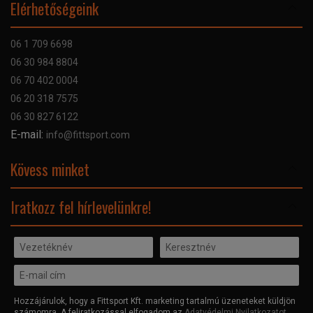
Elérhetőségeink
Bankkártyás fizetés
Szállítás
06 1 709 6698
Garancia
06 30 984 8804
Szerviz hibabejelentő
06 70 402 0004
GYIK
06 20 318 7575
Kapcsolat
06 30 827 6122
Céginformáció
E-mail:
info@fittsport.com
Elismeréseink és díjaink
Adatvédelmi nyilatkozat
Kövess minket
Facebook
Iratkozz fel hírlevelünkre!
Hozzájárulok, hogy a Fittsport Kft. marketing tartalmú üzeneteket küldjön
számomra. A feliratkozással elfogadom az
Adatvédelmi Nyilatkozatot
.