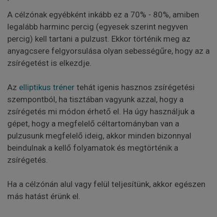
A célzónak egyébként inkább ez a 70% - 80%, amiben
legalább harminc percig (egyesek szerint negyven
percig) kell tartani a pulzust. Ekkor történik meg az
anyagcsere felgyorsulása olyan sebességűre, hogy az a
zsírégetést is elkezdje.
Az
elliptikus tréner
tehát igenis hasznos zsírégetési
szempontból, ha tisztában vagyunk azzal, hogy a
zsírégetés mi módon érhető el. Ha úgy használjuk a
gépet, hogy a megfelelő céltartományban van a
pulzusunk megfelelő ideig, akkor minden bizonnyal
beindulnak a kellő folyamatok és megtörténik a
zsírégetés.
Ha a célzónán alul vagy felül teljesítünk, akkor egészen
más hatást érünk el.