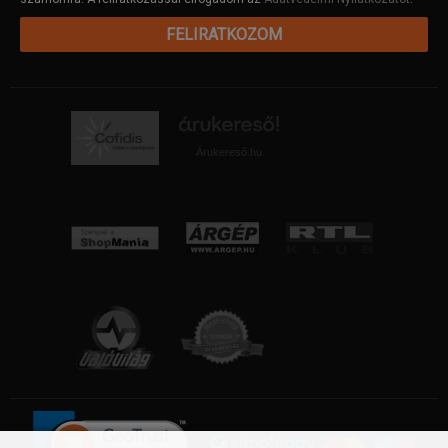
FELIRATKOZOM
Árukereső.hu