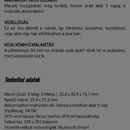
AKKUMULÁTOROS ÜZEMIDŐ
Maradj mozgásban még tovább, hiszen órád akár 5 napig is
működik okosóraként.
VÍZÁLLÓSÁG
Ez az óra ellenáll a víznek, így tökéletes úszáshoz, tusoláshoz
vagy akár egy nap eltöltéséhez a spa-ban.
KICSI, KÖNNYŰ KIALAKÍTÁS
A pillekönnyű 34 mm-es óraház csak azért tűnik fel a csuklódon,
mert annyira jól néz ki.
Technikai adatok
Méret (Szél. X Mag. X Mélys.): 35,4 x 35,4 x 10,1 mm
Kijelző méret: 25,4 x 21,3 mm
Akkumulátor/működési idő: Okosóra módban akár 5 nap
Vízállóság: 5ATM
GPS vevő típusa: Nincs, telefon GPS-ét használhatja
Felbontás: 240 x 201 képpont
Vezeték nélküli technológiák: Bluetooth Smart