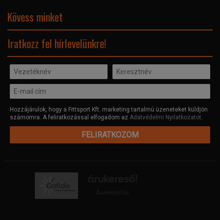
Adatvédelmi nyilatkozat
Kövess minket
Facebook
Iratkozz fel hírlevelünkre!
Hozzájárulok, hogy a Fittsport Kft. marketing tartalmú üzeneteket küldjön
számomra. A feliratkozással elfogadom az
Adatvédelmi Nyilatkozatot
.
FELIRATKOZOM
Árukereső.hu