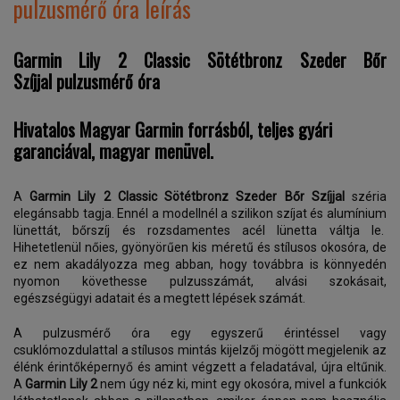
pulzusmérő óra leírás
Garmin Lily 2 Classic Sötétbronz Szeder Bőr
Szíjjal pulzusmérő óra
Hivatalos Magyar Garmin forrásból, teljes gyári
garanciával, magyar menüvel.
A
Garmin Lily 2 Classic Sötétbronz Szeder Bőr Szíjjal
széria
elegánsabb tagja. Ennél a modellnél a szilikon szíjat és alumínium
lünettát, bőrszíj és rozsdamentes acél lünetta váltja le.
Hihetetlenül nőies, gyönyörűen kis méretű és stílusos okosóra, de
ez nem akadályozza meg abban, hogy továbbra is könnyedén
nyomon követhesse pulzusszámát, alvási szokásait,
egészségügyi adatait és a megtett lépések számát.
A pulzusmérő óra egy egyszerű érintéssel vagy
csuklómozdulattal a stílusos mintás kijelzőj mögött megjelenik az
élénk érintőképernyő és amint végzett a feladatával, újra eltűnik.
A
Garmin Lily 2
nem úgy néz ki, mint egy okosóra, mivel a funkciók