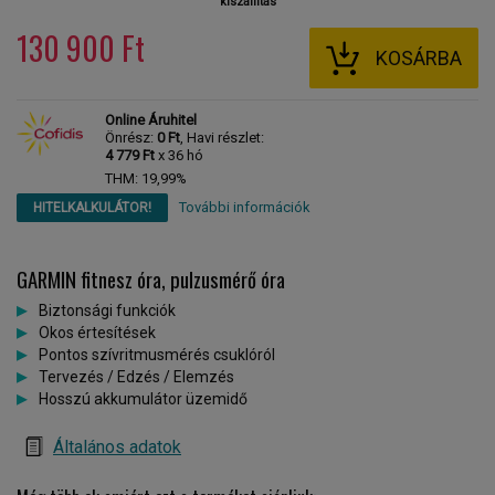
kiszállítás
130 900 Ft
KOSÁRBA
Online Áruhitel
Önrész:
0 Ft
, Havi részlet:
4 779 Ft
x 36 hó
THM: 19,99%
További információk
HITELKALKULÁTOR!
GARMIN fitnesz óra, pulzusmérő óra
Biztonsági funkciók
Okos értesítések
Pontos szívritmusmérés csuklóról
Tervezés / Edzés / Elemzés
Hosszú akkumulátor üzemidő
Általános adatok