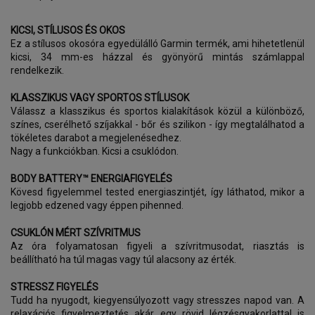
KICSI, STÍLUSOS ÉS OKOS
Ez a stílusos okosóra egyedülálló Garmin termék, ami hihetetlenül
kicsi, 34 mm-es házzal és gyönyörű mintás számlappal
rendelkezik.
KLASSZIKUS VAGY SPORTOS STÍLUSOK
Válassz a klasszikus és sportos kialakítások közül a különböző,
színes, cserélhető szíjakkal - bőr és szilikon - így megtalálhatod a
tökéletes darabot a megjelenésedhez.
Nagy a funkciókban. Kicsi a csuklódon.
BODY BATTERY™ ENERGIAFIGYELÉS
Kövesd figyelemmel tested energiaszintjét, így láthatod, mikor a
legjobb edzened vagy éppen pihenned.
CSUKLÓN MÉRT SZÍVRITMUS
Az óra folyamatosan figyeli a szívritmusodat, riasztás is
beállítható ha túl magas vagy túl alacsony az érték.
STRESSZ FIGYELÉS
Tudd ha nyugodt, kiegyensúlyozott vagy stresszes napod van. A
relaxációs figyelmeztetés akár egy rövid légzésgyakorlattal is