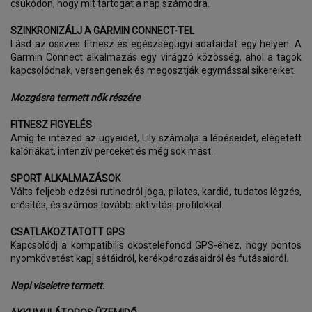
csukódon, hogy mit tartogat a nap számodra.
SZINKRONIZÁLJ A GARMIN CONNECT-TEL
Lásd az összes fitnesz és egészségügyi adataidat egy helyen. A
Garmin Connect alkalmazás egy virágzó közösség, ahol a tagok
kapcsolódnak, versengenek és megosztják egymással sikereiket.
Mozgásra termett nők részére
FITNESZ FIGYELÉS
Amíg te intézed az ügyeidet, Lily számolja a lépéseidet, elégetett
kalóriákat, intenzív perceket és még sok mást.
SPORT ALKALMAZÁSOK
Válts feljebb edzési rutinodról jóga, pilates, kardió, tudatos légzés,
erősítés, és számos további aktivitási profilokkal.
CSATLAKOZTATOTT GPS
Kapcsolódj a kompatibilis okostelefonod GPS-éhez, hogy pontos
nyomkövetést kapj sétáidról, kerékpározásaidról és futásaidról.
Napi viseletre termett.