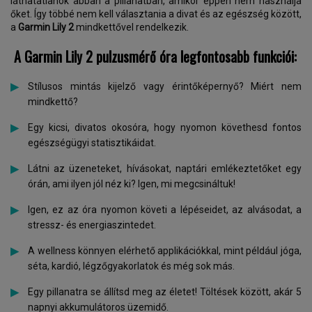
láthatatlanok abban a pillanatban, amikor éppen nem használja
őket. Így többé nem kell választania a divat és az egészség között,
a
Garmin Lily 2
mindkettővel rendelkezik.
A
Garmin Lily 2
pulzusmérő óra legfontosabb funkciói:
Stílusos mintás kijelző vagy érintőképernyő? Miért nem
mindkettő?
Egy kicsi, divatos okosóra, hogy nyomon követhesd fontos
egészségügyi statisztikáidat.
Látni az üzeneteket, hívásokat, naptári emlékeztetőket egy
órán, ami ilyen jól néz ki? Igen, mi megcsináltuk!
Igen, ez az óra nyomon követi a lépéseidet, az alvásodat, a
stressz- és energiaszintedet.
A wellness könnyen elérhető applikációkkal, mint például jóga,
séta, kardió, légzőgyakorlatok és még sok más.
Egy pillanatra se állítsd meg az életet! Töltések között, akár 5
napnyi akkumulátoros üzemidő.