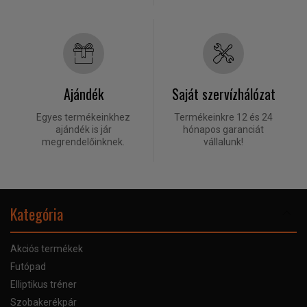
Ajándék
Saját szervízhálózat
Egyes termékeinkhez
Termékeinkre 12 és 24
ajándék is jár
hónapos garanciát
megrendelőinknek.
vállalunk!
Kategória
Akciós termékek
Futópad
Elliptikus tréner
Szobakerékpár