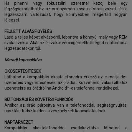
Ha pihenni, vagy fókuszálni szeretnél kezdj bele egy
légzőgyakorlatba! Ez az óra nyomon követi a stresszszint- és a
légzésszám változását, hogy könnyebben megértsd hogyan
lélegzel.
FEJLETT ALVÁSFIGYELÉS
Lásd a teljes képet alvásodról, lebontva a könnyű, mély vagy REM
szakaszokra. Akár az éjszakai véroxigéntelítettséged is láthatod a
légzésadatokon túl.
Maradj kapcsolódva.
OKOSÉRTESÍTÉSEK
Láthatod a kompatibilis okostelefonodra érkező az e-mailjeidet,
üzeneteid vagy értesítéseid az órádon. Közvetlenül válaszolhatsz
üzenetekre az órádról ha Android™-os telefonnal rendelkezel.
BIZTONSÁGI ÉS KÖVETÉSI FUNKCIÓK
Amikor az órád párosítva van a telefonoddal, segítségnyújtási
riasztást tudsz küldeni a vészhelyzeti kapcsolataidnak.
NAPTÁRNÉZET
Kompatibilis okostelefonoddal csatlakoztatva láthatod a