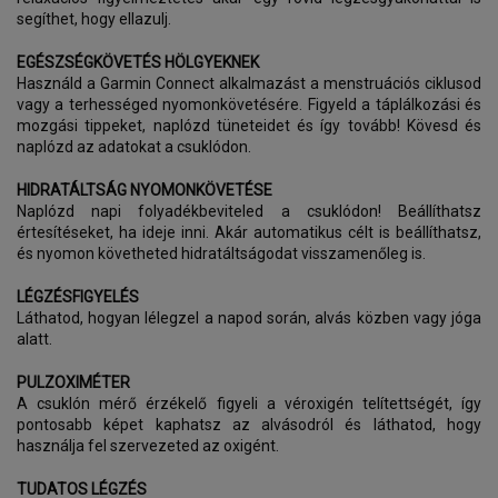
segíthet, hogy ellazulj.
EGÉSZSÉGKÖVETÉS HÖLGYEKNEK
Használd a Garmin Connect alkalmazást a menstruációs ciklusod
vagy a terhességed nyomonkövetésére. Figyeld a táplálkozási és
mozgási tippeket, naplózd tüneteidet és így tovább! Kövesd és
naplózd az adatokat a csuklódon.
HIDRATÁLTSÁG NYOMONKÖVETÉSE
Naplózd napi folyadékbeviteled a csuklódon! Beállíthatsz
értesítéseket, ha ideje inni. Akár automatikus célt is beállíthatsz,
és nyomon követheted hidratáltságodat visszamenőleg is.
LÉGZÉSFIGYELÉS
Láthatod, hogyan lélegzel a napod során, alvás közben vagy jóga
alatt.
PULZOXIMÉTER
A csuklón mérő érzékelő figyeli a véroxigén telítettségét, így
pontosabb képet kaphatsz az alvásodról és láthatod, hogy
használja fel szervezeted az oxigént.
TUDATOS LÉGZÉS