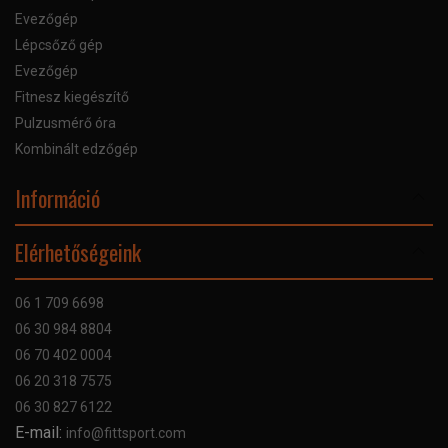
Evezőgép
Lépcsőző gép
Evezőgép
Fitnesz kiegészítő
Pulzusmérő óra
Kombinált edzőgép
Információ
Online Áruhitel
Elérhetőségeink
Bankkártyás fizetés
Szállítás
06 1 709 6698
Garancia
06 30 984 8804
Szerviz hibabejelentő
06 70 402 0004
GYIK
06 20 318 7575
Kapcsolat
06 30 827 6122
Céginformáció
E-mail:
info@fittsport.com
Elismeréseink és díjaink