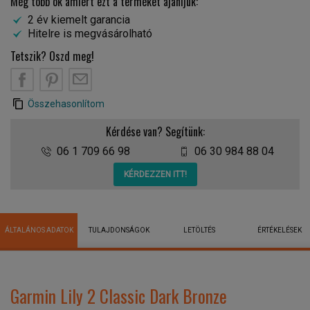
Még több ok amiért ezt a terméket ajánljuk:
2 év kiemelt garancia
Hitelre is megvásárolható
Tetszik? Oszd meg!
Összehasonlítom
Kérdése van? Segítünk:
06 1 709 66 98
06 30 984 88 04
KÉRDEZZEN ITT!
ÁLTALÁNOS ADATOK
TULAJDONSÁGOK
LETÖLTÉS
ÉRTÉKELÉSEK
Garmin Lily 2 Classic Dark Bronze