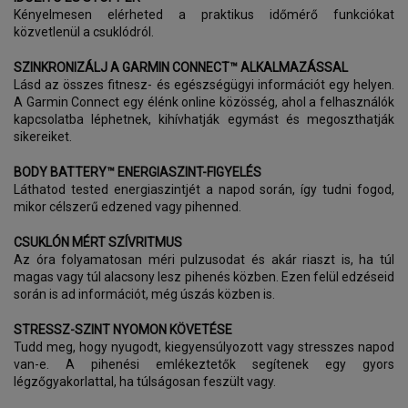
Kényelmesen elérheted a praktikus időmérő funkciókat
közvetlenül a csuklódról.
SZINKRONIZÁLJ A GARMIN CONNECT™ ALKALMAZÁSSAL
Lásd az összes fitnesz- és egészségügyi információt egy helyen.
A Garmin Connect egy élénk online közösség, ahol a felhasználók
kapcsolatba léphetnek, kihívhatják egymást és megoszthatják
sikereiket.
BODY BATTERY™ ENERGIASZINT-FIGYELÉS
Láthatod tested energiaszintjét a napod során, így tudni fogod,
mikor célszerű edzened vagy pihenned.
CSUKLÓN MÉRT SZÍVRITMUS
Az óra folyamatosan méri pulzusodat és akár riaszt is, ha túl
magas vagy túl alacsony lesz pihenés közben. Ezen felül edzéseid
során is ad információt, még úszás közben is.
STRESSZ-SZINT NYOMON KÖVETÉSE
Tudd meg, hogy nyugodt, kiegyensúlyozott vagy stresszes napod
van-e. A pihenési emlékeztetők segítenek egy gyors
légzőgyakorlattal, ha túlságosan feszült vagy.