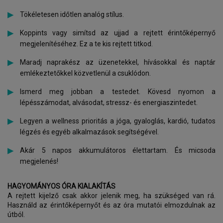
Tökéletesen időtlen analóg stílus.
Koppints vagy simítsd az ujjad a rejtett érintőképernyő
megjelenítéséhez. Ez a te kis rejtett titkod.
Maradj naprakész az üzenetekkel, hívásokkal és naptár
emlékeztetőkkel közvetlenül a csuklódon.
Ismerd meg jobban a testedet. Kövesd nyomon a
lépésszámodat, alvásodat, stressz- és energiaszintedet.
Legyen a wellness prioritás a jóga, gyaloglás, kardió, tudatos
légzés és egyéb alkalmazások segítségével.
Akár 5 napos akkumulátoros élettartam. És micsoda
megjelenés!
HAGYOMÁNYOS ÓRA KIALAKÍTÁS
A rejtett kijelző csak akkor jelenik meg, ha szükséged van rá.
Használd az érintőképernyőt és az óra mutatói elmozdulnak az
útból.