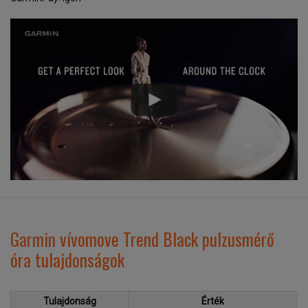
Garmin vívomove Trend Black pulzusmérő
óra tulajdonságok
Tulajdonság
Érték