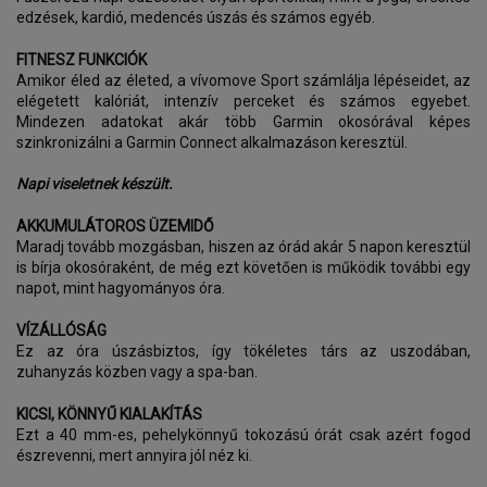
edzések, kardió, medencés úszás és számos egyéb.
FITNESZ FUNKCIÓK
Amikor éled az életed, a vívomove Sport számlálja lépéseidet, az
elégetett kalóriát, intenzív perceket és számos egyebet.
Mindezen adatokat akár több Garmin okosórával képes
szinkronizálni a Garmin Connect alkalmazáson keresztül.
Napi viseletnek készült.
AKKUMULÁTOROS ÜZEMIDŐ
Maradj tovább mozgásban, hiszen az órád akár 5 napon keresztül
is bírja okosóraként, de még ezt követően is működik további egy
napot, mint hagyományos óra.
VÍZÁLLÓSÁG
Ez az óra úszásbiztos, így tökéletes társ az uszodában,
zuhanyzás közben vagy a spa-ban.
KICSI, KÖNNYŰ KIALAKÍTÁS
Ezt a 40 mm-es, pehelykönnyű tokozású órát csak azért fogod
észrevenni, mert annyira jól néz ki.