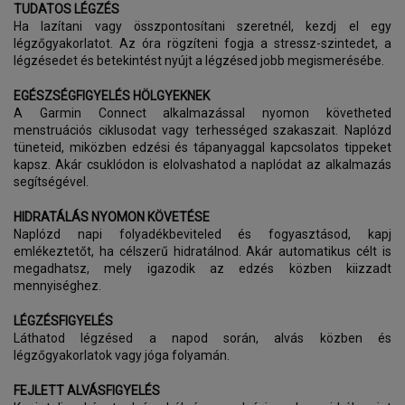
TUDATOS LÉGZÉS
Ha lazítani vagy összpontosítani szeretnél, kezdj el egy
légzőgyakorlatot. Az óra rögzíteni fogja a stressz-szintedet, a
légzésedet és betekintést nyújt a légzésed jobb megismerésébe.
EGÉSZSÉGFIGYELÉS HÖLGYEKNEK
A Garmin Connect alkalmazással nyomon követheted
menstruációs ciklusodat vagy terhességed szakaszait. Naplózd
tüneteid, miközben edzési és tápanyaggal kapcsolatos tippeket
kapsz. Akár csuklódon is elolvashatod a naplódat az alkalmazás
segítségével.
HIDRATÁLÁS NYOMON KÖVETÉSE
Naplózd napi folyadékbeviteled és fogyasztásod, kapj
emlékeztetőt, ha célszerű hidratálnod. Akár automatikus célt is
megadhatsz, mely igazodik az edzés közben kiizzadt
mennyiséghez.
LÉGZÉSFIGYELÉS
Láthatod légzésed a napod során, alvás közben és
légzőgyakorlatok vagy jóga folyamán.
FEJLETT ALVÁSFIGYELÉS