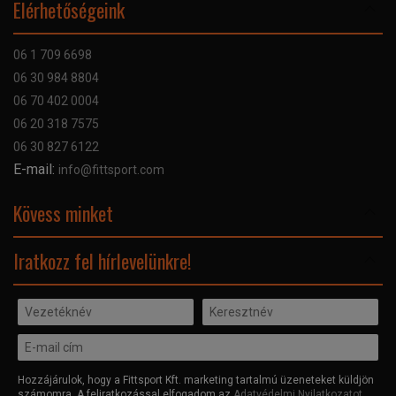
Elérhetőségeink
Bankkártyás fizetés
Szállítás
06 1 709 6698
Garancia
06 30 984 8804
Szerviz hibabejelentő
06 70 402 0004
GYIK
06 20 318 7575
Kapcsolat
06 30 827 6122
Céginformáció
E-mail:
info@fittsport.com
Elismeréseink és díjaink
Adatvédelmi nyilatkozat
Kövess minket
Facebook
Iratkozz fel hírlevelünkre!
Hozzájárulok, hogy a Fittsport Kft. marketing tartalmú üzeneteket küldjön
számomra. A feliratkozással elfogadom az
Adatvédelmi Nyilatkozatot
.