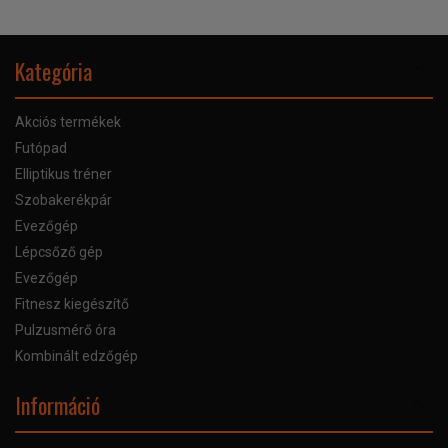
Kategória
Akciós termékek
Futópad
Elliptikus tréner
Szobakerékpár
Evezőgép
Lépcsőző gép
Evezőgép
Fitnesz kiegészítő
Pulzusmérő óra
Kombinált edzőgép
Információ
Online Áruhitel