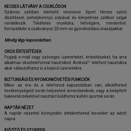
KECSES LÁTVÁNY A CSUKLÓDON
Számos színben elérhető vívomove Sport fémes színű
díszítéssel, pehelykönnyű súlyával és kényelmes szilikon szíjjal
rendelkezik. Tökéletes munkára, hétvégére, mindenhol.
Kompatibilis a szabványos 20 mm-es gyorskioldású óraszíjakkal.
Mindig légy kapcsolatban.
OKOS ÉRTESÍTÉSEK
Fogadj e-mail vagy szöveges üzeneteket, értesítéseket, ha arra
alkalmas okostelefonnal használod. Android™ telefont használva
akár válaszolhatsz is a bejövő üzenetekre.
BIZTONSÁGI ÉS NYOMONKÖVETÉSI FUNKCIÓK
Mikor az óra és a telefonod kapcsolatban van, elküldheted
tevékenységeid során helyzeted ismerőseidnek, vagy a beépített
balesetérzékelővel riasztást küldhetsz kültéri sportok során.
NAPTÁR NÉZET
A naptár nézettel könnyedén áttekintheted terveidet az adott
napra.
IDŐZÍTŐ ÉS STOPPER