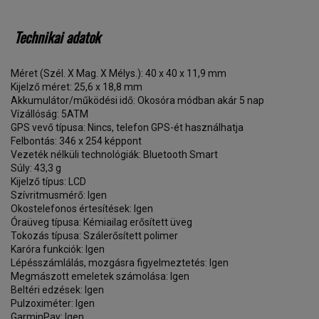
Technikai adatok
Méret (Szél. X Mag. X Mélys.): 40 x 40 x 11,9 mm
Kijelző méret: 25,6 x 18,8 mm
Akkumulátor/működési idő: Okosóra módban akár 5 nap
Vízállóság: 5ATM
GPS vevő típusa: Nincs, telefon GPS-ét használhatja
Felbontás: 346 x 254 képpont
Vezeték nélküli technológiák: Bluetooth Smart
Súly: 43,3 g
Kijelző típus: LCD
Szívritmusmérő: Igen
Okostelefonos értesítések: Igen
Óraüveg típusa: Kémiailag erősített üveg
Tokozás típusa: Szálerősített polimer
Karóra funkciók: Igen
Lépésszámlálás, mozgásra figyelmeztetés: Igen
Megmászott emeletek számolása: Igen
Beltéri edzések: Igen
Pulzoximéter: Igen
GarminPay: Igen