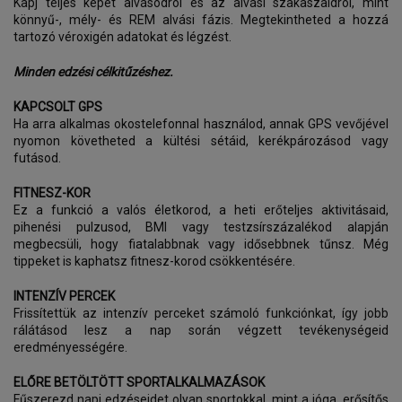
Kapj teljes képet alvásodról és az alvási szakaszaidról, mint
könnyű-, mély- és REM alvási fázis. Megtekintheted a hozzá
tartozó véroxigén adatokat és légzést.
Minden edzési célkitűzéshez.
KAPCSOLT GPS
Ha arra alkalmas okostelefonnal használod, annak GPS vevőjével
nyomon követheted a kültési sétáid, kerékpározásod vagy
futásod.
FITNESZ-KOR
Ez a funkció a valós életkorod, a heti erőteljes aktivitásaid,
pihenési pulzusod, BMI vagy testzsírszázalékod alapján
megbecsüli, hogy fiatalabbnak vagy idősebbnek tűnsz. Még
tippeket is kaphatsz fitnesz-korod csökkentésére.
INTENZÍV PERCEK
Frissítettük az intenzív perceket számoló funkciónkat, így jobb
rálátásod lesz a nap során végzett tevékenységeid
eredményességére.
ELŐRE BETÖLTÖTT SPORTALKALMAZÁSOK
Fűszerezd napi edzéseidet olyan sportokkal, mint a jóga, erősítős