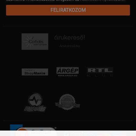
FELIRATKOZOM
Árukereső.hu