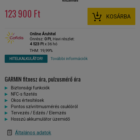
kiszállítás
123 900 Ft
KOSÁRBA
Online Áruhitel
Önrész:
0 Ft
, Havi részlet:
4 523 Ft
x 36 hó
THM: 19,99%
További információk
HITELKALKULÁTOR!
GARMIN fitnesz óra, pulzusmérő óra
Biztonsági funkciók
NFC-s fizetés
Okos értesítések
Pontos szívritmusmérés csuklóról
Tervezés / Edzés / Elemzés
Hosszú akkumulátor üzemidő
Általános adatok