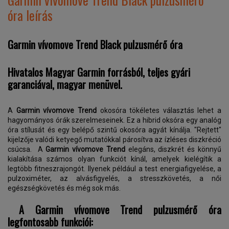
óra leírás
Garmin vívomove Trend Black pulzusmérő óra
Hivatalos Magyar Garmin forrásból, teljes gyári
garanciával, magyar menüvel.
A
Garmin vívomove Trend
okosóra tökéletes választás lehet a
hagyományos órák szerelmeseinek. Ez a hibrid oksóra egy analóg
óra stílusát és egy belépő szintű okosóra agyát kínálja. "Rejtett"
kijelzője valódi ketyegő mutatókkal párosítva az ízléses diszkréció
csúcsa. A
Garmin vívomove Trend
elegáns, diszkrét és könnyű
kialakítása számos olyan funkciót kínál, amelyek kielégítik a
legtöbb fitneszrajongót. Ilyenek például a test energiafigyelése, a
pulzoximéter, az alvásfigyelés, a stresszkövetés, a női
egészségkövetés és még sok más.
A Garmin vívomove Trend pulzusmérő óra
legfontosabb funkciói: