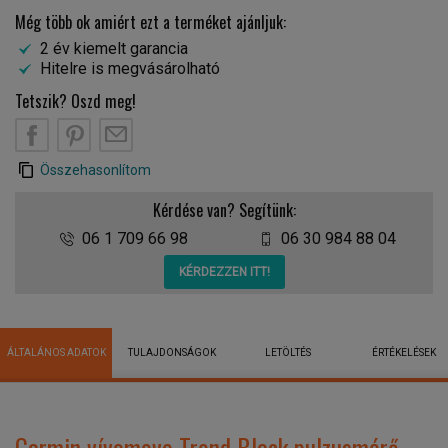
Még több ok amiért ezt a terméket ajánljuk:
2 év kiemelt garancia
Hitelre is megvásárolható
Tetszik? Oszd meg!
Összehasonlítom
Kérdése van? Segítünk:
06 1 709 66 98
06 30 984 88 04
KÉRDEZZEN ITT!
ÁLTALÁNOS ADATOK
TULAJDONSÁGOK
LETÖLTÉS
ÉRTÉKELÉSEK
Garmin vívomove Trend Black pulzusmérő