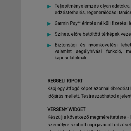
Teljesítményelemzés olyan adatokra,
edzésterhelés, regenerálódási tanác
Garmin Pay™ érintés nélküli fizetési 
Színes, előre betöltött térképek vez
Biztonsági és nyomkövetési lehe
valamint segélyhívási funkció, 
kapcsolatoknak
REGGELI RIPORT
Kapj egy átfogó képet azonnal ébredést k
időjárás mellett. Testreszabhatod a jele
VERSENY WIDGET
Készülj a következő megmérettetésre - l
személyre szabott napi javasolt edzésekk