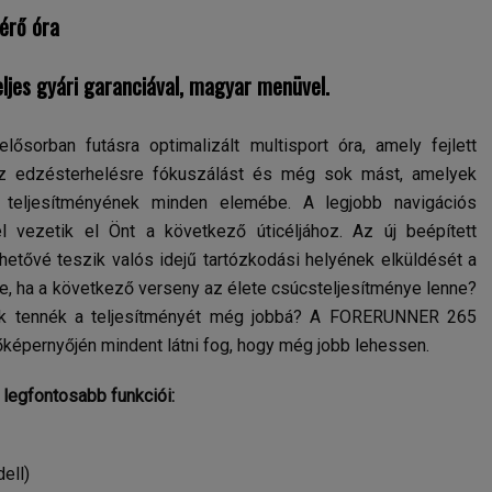
érő óra
ljes gyári garanciával, magyar menüvel.
lősorban futásra optimalizált multisport óra, amely fejlett
ve az edzésterhelésre fókuszálást és még sok mást, amelyek
k teljesítményének minden elemébe. A legjobb navigációs
l vezetik el Önt a következő úticéljához. Az új beépített
hetővé teszik valós idejű tartózkodási helyének elküldését a
ne, ha a következő verseny az élete csúcsteljesítménye lenne?
ok tennék a teljesítményét még jobbá? A FORERUNNER 265
képernyőjén mindent látni fog, hogy még jobb lehessen.
legfontosabb funkciói:
ell)