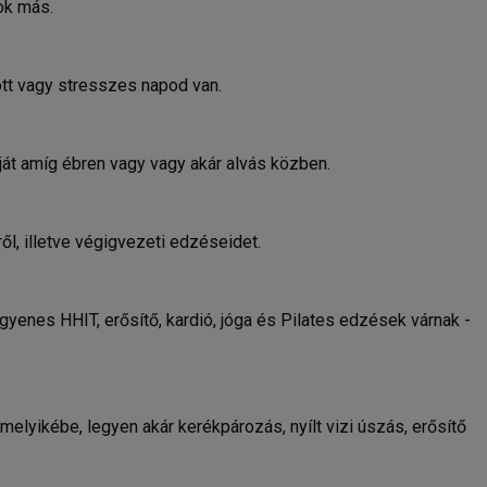
sok más.
tt vagy stresszes napod van.
át amíg ébren vagy vagy akár alvás közben.
ől, illetve végigvezeti edzéseidet.
ingyenes HHIT, erősítő, kardió, jóga és Pilates edzések várnak -
elyikébe, legyen akár kerékpározás, nyílt vizi úszás, erősítő