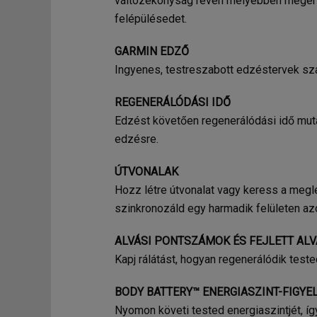
változékonyság révén mélyebben megért
felépülésedet.
GARMIN EDZŐ
Ingyenes, testreszabott edzéstervek sza
REGENERÁLÓDÁSI IDŐ
Edzést követően regenerálódási idő mut
edzésre.
ÚTVONALAK
Hozz létre útvonalat vagy keress a megl
szinkronozáld egy harmadik felületen az
ALVÁSI PONTSZÁMOK ÉS FEJLETT ALV
Kapj rálátást, hogyan regenerálódik test
BODY BATTERY™ ENERGIASZINT-FIGYE
Nyomon követi tested energiaszintjét, í