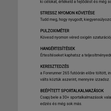
ki célokat, értékeld a fejlődést és még 
STRESSZ NYOMON KÖVETÉSE
Tudd meg, hogy nyugodt, kiegyensúlyozo
PULZOXIMÉTER
Kövesd nyomon véred oxigén szaturációj
HANGÉRTESÍTÉSEK
Értesítéseket kaphatsz a teljesítményedr
KERESZTEDZÉS
a Forerunner 265 futóórán előre töltött, 
válts köztük aszerint, mennyire izzadsz.
BEÉPÍTETT SPORTALKALMAZÁSOK
Csapj bele a 30+ sportalkalmazások valam
edzés és még sok más.