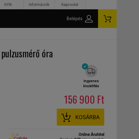
GYIK
Információk
Kapcsolat
Belépés
 pulzusmérő óra
Ingyenes
kiszállítás
156 900 Ft
KOSÁRBA
Online Áruhitel