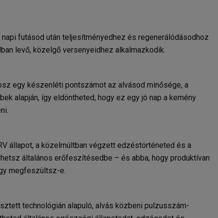
A napi futásod után teljesítményedhez és regenerálódásodhoz
dban levő, közelgő versenyeidhez alkalmazkodik.
apsz egy készenléti pontszámot az alvásod minősége, a
ek alapján, így eldöntheted, hogy ez egy jó nap a kemény
ni.
RV állapot, a közelmúltban végzett edzéstörténeted és a
rhetsz általános erőfeszítésedbe – és abba, hogy produktívan
agy megfeszültsz-e.
lesztett technológián alapuló, alvás közbeni pulzusszám-