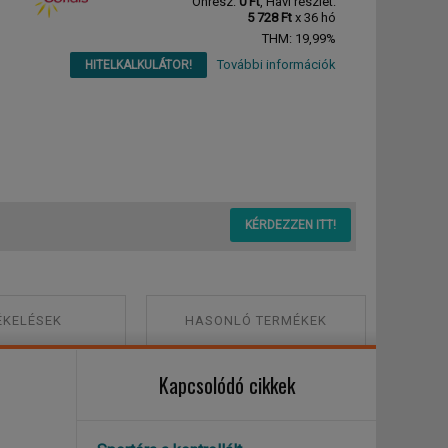
Önrész:
0 Ft
, Havi részlet:
5 728 Ft
x 36 hó
THM: 19,99%
További információk
HITELKALKULÁTOR!
KÉRDEZZEN ITT!
ÉKELÉSEK
HASONLÓ TERMÉKEK
Kapcsolódó cikkek