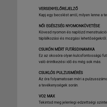
VERSENYELŐREJELZŐ
Kapj egy becslést arról, milyen lenne a 
NŐI EGÉSZSÉG NYOMONKÖVETÉSE
Kövesd nyomon és naplózd menstruációs 
táplálkozási és mozgási lehetőségekről.
CSUKÓN MÉRT FUTÁSDINAMIKA
Ez az okosóra olyan kulcsfontosságú futás
való érintkezési idő és még sok más.
CSUKLÓS PULZUSMÉRÉS
Az óra folyamatosan méri a pulzusszámo
a tevékenységek során.
VO2 MAX
Tekintsd meg jelenlegi edzettségi szint