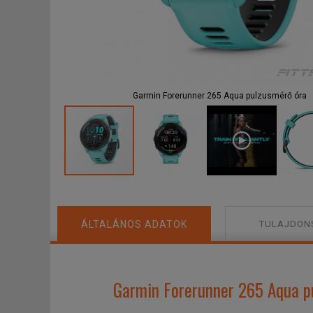
F
Garmin Forerunner 265 Aqua pulzusmérő óra
ÁLTALÁNOS ADATOK
TULAJDON
Garmin Forerunner 265 Aqua pu