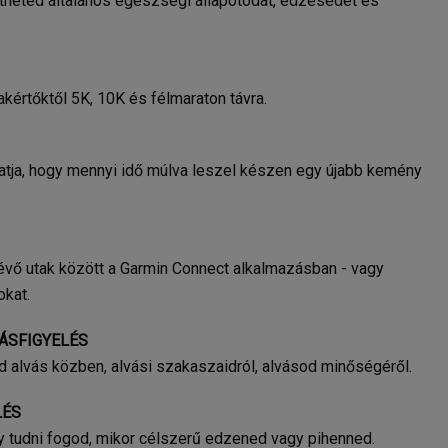
heted általános egészségi állapotodat, edzésedet és
kértőktől 5K, 10K és félmaraton távra.
atja, hogy mennyi idő múlva leszel készen egy újabb kemény
évő utak között a Garmin Connect alkalmazásban - vagy
okat.
ÁSFIGYELÉS
ed alvás közben, alvási szakaszaidról, alvásod minőségéről.
LÉS
gy tudni fogod, mikor célszerű edzened vagy pihenned.