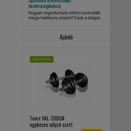
Sportóra a kontrollált
testmozgáshoz
Hogyan végezhetünk otthon kontrollált,
mégis hatékony edzést? Ezek a dolgok
az élet...
Ajánló
RAKTÁRON
Toorx VAL-20DGN
egykezes súlyzó szett