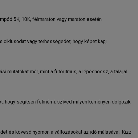
tempód 5K, 10K, félmaraton vagy maraton esetén.
ciklusodat vagy terhességedet, hogy képet kapj
i mutatókat mér, mint a futóritmus, a lépéshossz, a talajjal
t, hogy segítsen felmérni, szíved milyen keményen dolgozik
edet és kövesd nyomon a változásokat az idő múlásával, tűzz