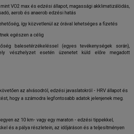
 mint VO2 max és edzési állapot, magassági akklimatizálódás,
sadó, aerob és anaerob edzési hatás
lehetőség, így közvetlenül az órával lehetséges a fizetés
etnek egészen a célig
tőség balesetérzékeléssel (egyes tevékenységek során),
mely vészhelyzet esetén üzenetet küld előre megadott
övetően az alvásodról, edzési javaslatokról - HRV állapot és
ntést, hogy a számodra legfontosabb adatok jelenjenek meg.
egyen az 10 km- vagy egy maraton - edzési tippekkel,
el és a pálya részletein, az időjáráson és a teljesítményen