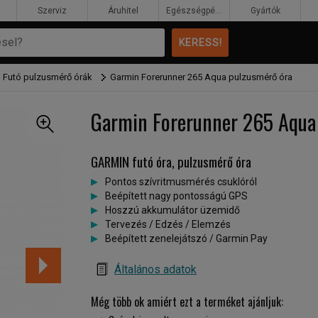
Szerviz
Áruhitel
Egészségpénztár
Gyártók
 Futó pulzusmérő órák
Garmin Forerunner 265 Aqua pulzusmérő óra
Garmin Forerunner 265 Aqua
GARMIN futó óra, pulzusmérő óra
Pontos szívritmusmérés csuklóról
Beépített nagy pontosságú GPS
Hoszzú akkumulátor üzemidő
Tervezés / Edzés / Elemzés
Beépített zenelejátszó / Garmin Pay
Általános adatok
Még több ok amiért ezt a terméket ajánljuk: