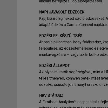
alapuló befejezési idő előrejelzéssel.
NAPI JAVASOLT EDZÉSEK
Kapj kizárólag neked szóló edzéseket. 
adaptálódikés a Garmin Connect naptára
EDZÉSI FELKÉSZÜLTSÉG
Abban a pillanatban, hogy felébredsz, k
felépülése, az edzésterhelésed és egyeb
munkavégzésre – vagy lazán kell-e edze
EDZÉSI ÁLLAPOT
Az olyan mutatók segítségével, mint a H
teljesítményed, könnyen betekintést nye
edzel-e, csúcsteljesítményt érsz-e el v
HRV STÁTUSZ
A Firstbeat Analytics™ csapat által kifej