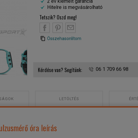
2 év kiemelt garancia
Hitelre is megvásárolható
Tetszik? Oszd meg!
B
PT
EM
Összehasonlítom
Garmin Forerunner 265 Aqua pulzusmérő óra
Kérdése van? Segítünk:
06 1 709 66 98
SÁGOK
LETÖLTÉS
ÉRT
lzusmérő óra leírás