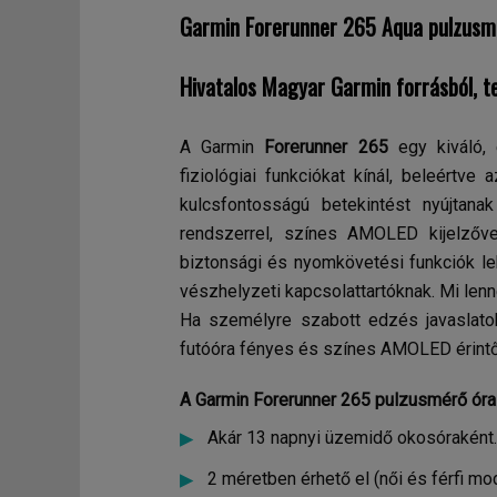
Garmin Forerunner 265 Aqua pulzusm
Hivatalos Magyar Garmin forrásból, te
A Garmin
Forerunner 265
egy kiváló, e
fiziológiai funkciókat kínál, beleért
kulcsfontosságú betekintést nyújtana
rendszerrel, színes AMOLED kijelzőve
biztonsági és nyomkövetési funkciók le
vészhelyzeti kapcsolattartóknak. Mi len
Ha személyre szabott edzés javaslat
futóóra fényes és színes AMOLED érintő
A Garmin Forerunner 265 pulzusmérő óra 
Akár 13 napnyi üzemidő okosóraként.
2 méretben érhető el (női és férfi mod