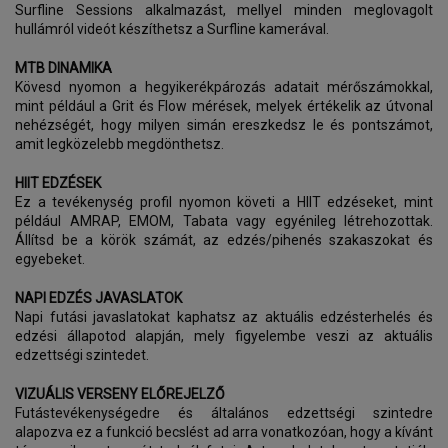
Surfline Sessions alkalmazást, mellyel minden meglovagolt
hullámról videót készíthetsz a Surfline kamerával.
MTB DINAMIKA
Kövesd nyomon a hegyikerékpározás adatait mérőszámokkal,
mint például a Grit és Flow mérések, melyek értékelik az útvonal
nehézségét, hogy milyen simán ereszkedsz le és pontszámot,
amit legközelebb megdönthetsz.
HIIT EDZÉSEK
Ez a tevékenység profil nyomon követi a HIIT edzéseket, mint
például AMRAP, EMOM, Tabata vagy egyénileg létrehozottak.
Állítsd be a körök számát, az edzés/pihenés szakaszokat és
egyebeket.
NAPI EDZÉS JAVASLATOK
Napi futási javaslatokat kaphatsz az aktuális edzésterhelés és
edzési állapotod alapján, mely figyelembe veszi az aktuális
edzettségi szintedet.
VIZUÁLIS VERSENY ELŐREJELZŐ
Futástevékenységedre és általános edzettségi szintedre
alapozva ez a funkció becslést ad arra vonatkozóan, hogy a kívánt