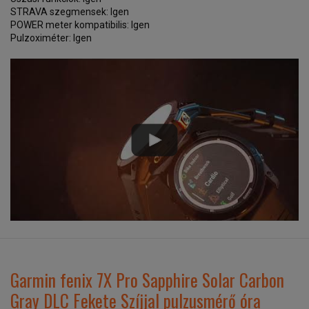
STRAVA szegmensek: Igen
POWER meter kompatibilis: Igen
Pulzoximéter: Igen
Garmin fenix 7X Pro Sapphire Solar Carbon
Gray DLC Fekete Szíjjal pulzusmérő óra