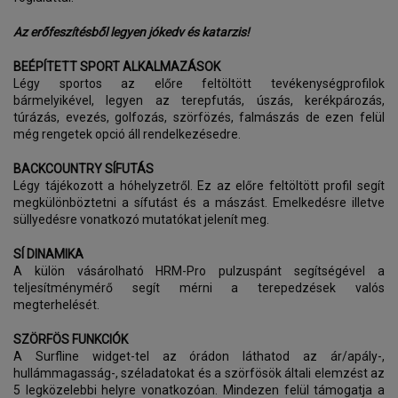
Az erőfeszítésből legyen jókedv és katarzis!
BEÉPÍTETT SPORT ALKALMAZÁSOK
Légy sportos az előre feltöltött tevékenységprofilok
bármelyikével, legyen az terepfutás, úszás, kerékpározás,
túrázás, evezés, golfozás, szörfözés, falmászás de ezen felül
még rengetek opció áll rendelkezésedre.
BACKCOUNTRY SÍFUTÁS
Légy tájékozott a hóhelyzetről. Ez az előre feltöltött profil segít
megkülönböztetni a sífutást és a mászást. Emelkedésre illetve
süllyedésre vonatkozó mutatókat jelenít meg.
SÍ DINAMIKA
A külön vásárolható HRM-Pro pulzuspánt segítségével a
teljesítménymérő segít mérni a terepedzések valós
megterhelését.
SZÖRFÖS FUNKCIÓK
A Surfline widget-tel az órádon láthatod az ár/apály-,
hullámmagasság-, széladatokat és a szörfösök általi elemzést az
5 legközelebbi helyre vonatkozóan. Mindezen felül támogatja a