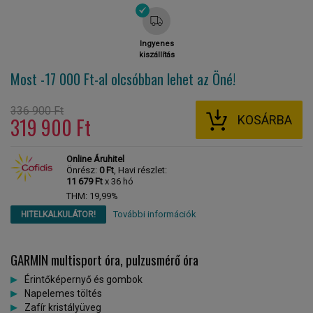
Ingyenes
kiszállítás
Most -17 000 Ft-al
olcsóbban lehet az Öné!
336 900 Ft
KOSÁRBA
319 900 Ft
Online Áruhitel
Önrész:
0 Ft
, Havi részlet:
11 679 Ft
x 36 hó
THM: 19,99%
További információk
HITELKALKULÁTOR!
GARMIN multisport óra, pulzusmérő óra
Érintőképernyő és gombok
Napelemes töltés
Zafír kristályüveg