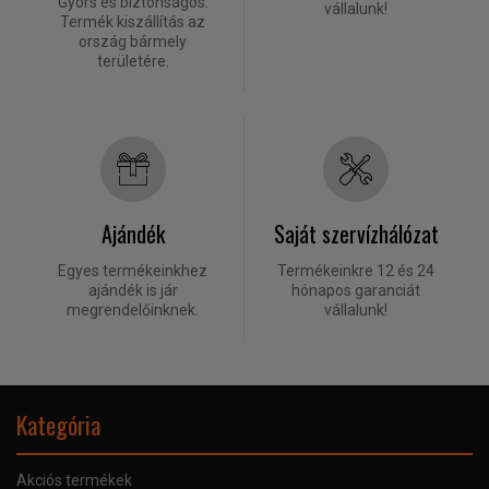
Gyors és biztonságos.
vállalunk!
Termék kiszállítás az
ország bármely
területére.
Ajándék
Saját szervízhálózat
Egyes termékeinkhez
Termékeinkre 12 és 24
ajándék is jár
hónapos garanciát
megrendelőinknek.
vállalunk!
Kategória
Akciós termékek