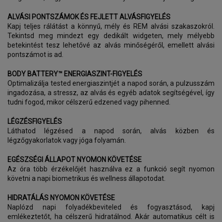
ALVÁSI PONTSZÁMOK ÉS FEJLETT ALVÁSFIGYELÉS
Kapj teljes rálátást a könnyű, mély és REM alvási szakaszokról.
Tekintsd meg mindezt egy dedikált widgeten, mely mélyebb
betekintést tesz lehetővé az alvás minőségéről, emellett alvási
pontszámot is ad.
BODY BATTERY™ ENERGIASZINT-FIGYELÉS
Optimalizálja tested energiaszintjét a napod során, a pulzusszám
ingadozása, a stressz, az alvás és egyéb adatok segítségével, így
tudni fogod, mikor célszerű edzened vagy pihenned.
LÉGZÉSFIGYELÉS
Láthatod légzésed a napod során, alvás közben és
légzőgyakorlatok vagy jóga folyamán.
EGÉSZSÉGI ÁLLAPOT NYOMON KÖVETÉSE
Az óra több érzékelőjét használva ez a funkció segít nyomon
követni a napi biometrikus és wellness állapotodat.
HIDRATÁLÁS NYOMON KÖVETÉSE
Naplózd napi folyadékbeviteled és fogyasztásod, kapj
emlékeztetőt, ha célszerű hidratálnod. Akár automatikus célt is