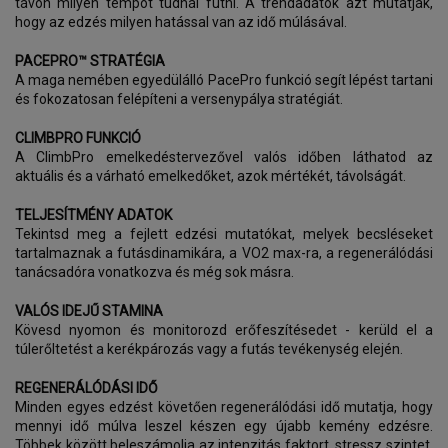
távon milyen tempót tudnál futni. A trendadatok azt mutatják,
hogy az edzés milyen hatással van az idő múlásával.
PACEPRO™ STRATÉGIA
A maga nemében egyedülálló PacePro funkció segít lépést tartani
és fokozatosan felépíteni a versenypálya stratégiát.
CLIMBPRO FUNKCIÓ
A ClimbPro emelkedéstervezővel valós időben láthatod az
aktuális és a várható emelkedőket, azok mértékét, távolságát.
TELJESÍTMÉNY ADATOK
Tekintsd meg a fejlett edzési mutatókat, melyek becsléseket
tartalmaznak a futásdinamikára, a VO2 max-ra, a regenerálódási
tanácsadóra vonatkozva és még sok másra.
VALÓS IDEJŰ STAMINA
Kövesd nyomon és monitorozd erőfeszítésedet - kerüld el a
túlerőltetést a kerékpározás vagy a futás tevékenység elején.
REGENERÁLÓDÁSI IDŐ
Minden egyes edzést követően regenerálódási idő mutatja, hogy
mennyi idő múlva leszel készen egy újabb kemény edzésre.
Többek között beleszámolja az intenzitás faktort, stressz szintet,