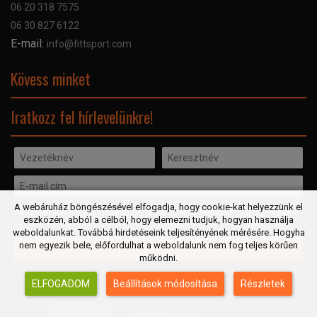
06 20 318 7575
Kapcsolat
06 30 827 6122
Céginformáció
E-mail:
info@fittsport.com
Elismeréseink és díjaink
Adatvédelmi nyilatkozat
Kövess minket
Facebook
Iratkozz fel hírlevelünkre!
A webáruház böngészésével elfogadja, hogy cookie-kat helyezzünk el
Hozzájárulok, hogy a Fittsport Kft. marketing tartalmú üzeneteket küldjön
eszközén, abból a célból, hogy elemezni tudjuk, hogyan használja
számomra. A feliratkozással elfogadom az
Adatvédelmi Nyilatkozatot
.
weboldalunkat. Továbbá hirdetéseink teljesítényének mérésére. Hogyha
nem egyezik bele, előfordulhat a weboldalunk nem fog teljes körűen
FELIRATKOZOM
működni.
ELFOGADOM
Beállítások módosítása
Részletek