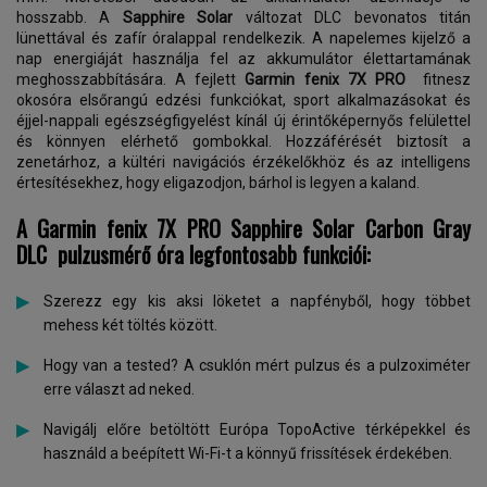
hosszabb. A
Sapphire
Solar
változat DLC bevonatos titán
lünettával és zafír óralappal rendelkezik. A napelemes kijelző a
nap energiáját használja fel az akkumulátor élettartamának
meghosszabbítására. A fejlett
Garmin fenix 7X PRO
fitnesz
okosóra elsőrangú edzési funkciókat, sport alkalmazásokat és
éjjel-nappali egészségfigyelést kínál új érintőképernyős felülettel
és könnyen elérhető gombokkal. Hozzáférését biztosít a
zenetárhoz, a kültéri navigációs érzékelőkhöz és az intelligens
értesítésekhez, hogy eligazodjon, bárhol is legyen a kaland.
A Garmin fenix 7X PRO Sapphire Solar
Carbon Gray
DLC
pulzusmérő óra legfontosabb funkciói:
Szerezz egy kis aksi löketet a napfényből, hogy többet
mehess két töltés között.
Hogy van a tested? A csuklón mért pulzus és a pulzoximéter
erre választ ad neked.
Navigálj előre betöltött Európa TopoActive térképekkel és
használd a beépített Wi-Fi-t a könnyű frissítések érdekében.