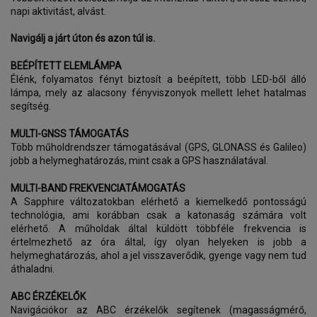
napi aktivitást, alvást.
Navigálj a járt úton és azon túl is.
BEÉPÍTETT ELEMLÁMPA
Élénk, folyamatos fényt biztosít a beépített, több LED-ből álló
lámpa, mely az alacsony fényviszonyok mellett lehet hatalmas
segítség.
MULTI-GNSS TÁMOGATÁS
Több műholdrendszer támogatásával (GPS, GLONASS és Galileo)
jobb a helymeghatározás, mint csak a GPS használatával.
MULTI-BAND FREKVENCIATÁMOGATÁS
A Sapphire változatokban elérhető a kiemelkedő pontosságú
technológia, ami korábban csak a katonaság számára volt
elérhető. A műholdak által küldött többféle frekvencia is
értelmezhető az óra által, így olyan helyeken is jobb a
helymeghatározás, ahol a jel visszaverődik, gyenge vagy nem tud
áthaladni.
ABC ÉRZÉKELŐK
Navigációkor az ABC érzékelők segítenek (magasságmérő,