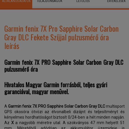
ÁLTALÁNOS ADATOK
TULAJDONSÁGOK
LETÖLTÉS
ÉRTÉKELÉSEK
Garmin fenix 7X Pro Sapphire Solar Carbon
Gray DLC Fekete Szíjjal pulzusmérő óra
leírás
Garmin fenix 7X PRO Sapphire Solar Carbon Gray DLC
pulzusmérő óra
Hivatalos Magyar Garmin forrásból, teljes gyári
garanciával, magyar menüvel.
A
Garmin fenix 7X PRO Sapphire Solar Carbon Gray DLC
multisport
GPS okosóra ötvözi az élvonalbeli dizájnt és teljesítményt és
kényelmes hordhatóságot biztosít 0/24-ben a hét minden napján.
Az
X
a nagyobb méretre utal. A szokványos 47 mm helyett 51
mm. Méretéből adódóan az akkumulátor üzemideje is