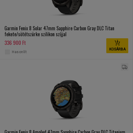
Garmin Fenix 8 Solar 47mm Sapphire Carbon Gray DLC Titan
fekete/sötétszürke szilikon szíjjal
336 900 Ft
KOSÁRBA
Hasonlít
Garmin Fenix 8 Amoled 47mm Sapphire Carbon Gray DLC Titanium