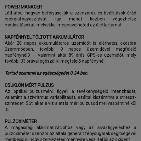
POWER MANAGER
Láthatod, hogyan befolyásolják a szenzorok és beállítások órád
energiafogyasztását, így menet közben végezhetsz
módosításokat, melyekkel megnövelheted az élettartamot.
NAPFÉNNYEL TÖLTÖTT AKKUMULÁTOR
Akár 28 napos akkumulátoros üzemidőt is elérhetsz okosóra
üzemmódban, további 9 napos üzemidővel megfelelő
napfénynél3 — valamint akár 89 órás GPS-es üzemidőt, mely
további 33 órával egészül ki megfelelő napfénynél.
Tartsd szemmel az egészségedet 0-24-ben.
CSUKLÓN MÉRT PULZUS
Az optikai pulzusmérő figyeli a tevékenységeid intenzitását,
valamint a szívritmus variabilitását, ezáltal kiszámítva a stressz-
szintedet. Sőt, akár a víz alatt is méri pulzusod mellvaspánt nélkül
is.
PULZOXIMÉTER
A magassági akklimatizációhoz vagy az alvásfigyeléshez a
pulzoximéter szenzor az általa generált fénysugarak segítségével
megbecsüli, hogy szervezeted mennyire veszi fel jól az oxigént.