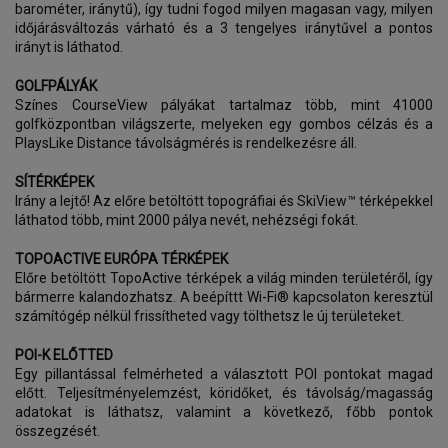
barométer, iránytű), így tudni fogod milyen magasan vagy, milyen
időjárásváltozás várható és a 3 tengelyes iránytűvel a pontos
irányt is láthatod.
GOLFPÁLYÁK
Színes CourseView pályákat tartalmaz több, mint 41000
golfközpontban világszerte, melyeken egy gombos célzás és a
PlaysLike Distance távolságmérés is rendelkezésre áll.
SÍTÉRKÉPEK
Irány a lejtő! Az előre betöltött topográfiai és SkiView™ térképekkel
láthatod több, mint 2000 pálya nevét, nehézségi fokát.
TOPOACTIVE EURÓPA TÉRKÉPEK
Előre betöltött TopoActive térképek a világ minden területéről, így
bármerre kalandozhatsz. A beépíttt Wi-Fi® kapcsolaton keresztül
számítógép nélkül frissítheted vagy tölthetsz le új területeket.
POI-K ELŐTTED
Egy pillantással felmérheted a választott POI pontokat magad
előtt. Teljesítményelemzést, köridőket, és távolság/magasság
adatokat is láthatsz, valamint a következő, főbb pontok
összegzését.