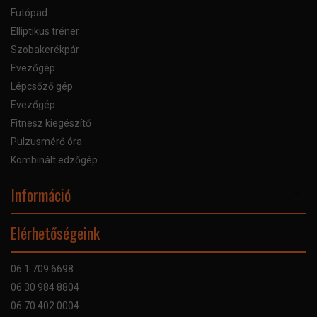
Futópad
Elliptikus tréner
Szobakerékpár
Evezőgép
Lépcsőző gép
Evezőgép
Fitnesz kiegészítő
Pulzusmérő óra
Kombinált edzőgép
Információ
Online Áruhitel
Elérhetőségeink
Bankkártyás fizetés
Szállítás
06 1 709 6698
Garancia
06 30 984 8804
Szerviz hibabejelentő
06 70 402 0004
GYIK