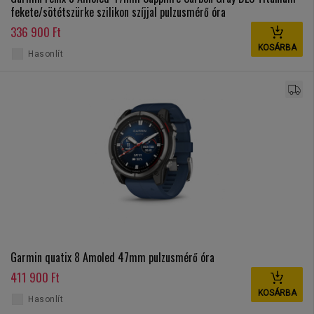
fekete/sötétszürke szilikon szíjjal pulzusmérő óra
336 900 Ft
KOSÁRBA
Hasonlít
Garmin quatix 8 Amoled 47mm pulzusmérő óra
411 900 Ft
KOSÁRBA
Hasonlít