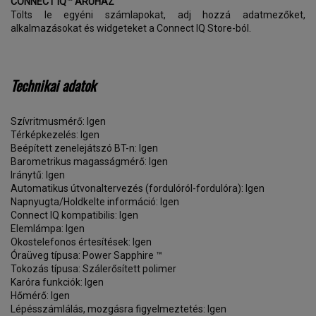
CONNECT IQ™ ÁRUHÁZ
Tölts le egyéni számlapokat, adj hozzá adatmezőket,
alkalmazásokat és widgeteket a Connect IQ Store-ból.
Technikai adatok
Szívritmusmérő: Igen
Térképkezelés: Igen
Beépített zenelejátszó BT-n: Igen
Barometrikus magasságmérő: Igen
Iránytű: Igen
Automatikus útvonaltervezés (fordulóról-fordulóra): Igen
Napnyugta/Holdkelte információ: Igen
Connect IQ kompatibilis: Igen
Elemlámpa: Igen
Okostelefonos értesítések: Igen
Óraüveg típusa: Power Sapphire ™
Tokozás típusa: Szálerősített polimer
Karóra funkciók: Igen
Hőmérő: Igen
Lépésszámlálás, mozgásra figyelmeztetés: Igen