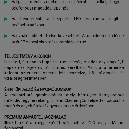
Hallgass menő zenéket a csuklódról - anélkül, hogy a
telefonodat magaddal cipelnéd.
Ha besötétedik, a beépített LED zseblámba segít a
továbbhaladásban.
Használd többet. Töltsd kevesebbet. A napelemes töltéssel
akár 37 napnyi okosórás üzemidő vár rád.
TELJESÍTMÉNY A KÖBÖN
Frissített, újragondolt sportos megjelenés, mindez egy nagy 1,4"
napelemes kijelzőn, 51 mm-es keretben. Az óra a amerikai
katonai sztenderd szerint lett tesztelve, hő- rázkódás- és
vízállóság tekintetében.
ÉRINTŐKIJELZŐ ÉS NYOMÓGOMBOK
A megbízható gombvezérlés, mely bármilyen környezetben
működik, egy érzékeny, új érintőképernyős felülettel párosul a
menü és egyéb funkciók gyors elérése érdekében.
PRÉMIUM ANYAGFELHASZNÁLÁS
Illeszd az óra megjelenését stílusodhoz: DLC vagy titánium
foglalattal.