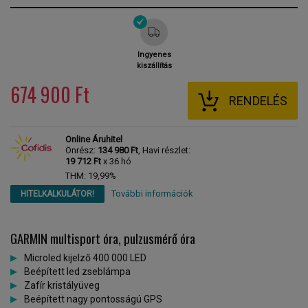
Ingyenes
kiszállítás
674 900 Ft
RENDELÉS
Online Áruhitel
Önrész:
134 980 Ft
, Havi részlet:
19 712 Ft
x 36 hó
THM: 19,99%
További információk
HITELKALKULÁTOR!
GARMIN multisport óra, pulzusmérő óra
Microled kijelző 400 000 LED
Beépített led zseblámpa
Zafír kristályüveg
Beépített nagy pontosságú GPS