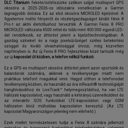
DLC Titanium
fekete/sötétszürke szilikon szíjjal multisport GPS
okosóra a 2025-2026-os időszakra vonatkozóan a Garmin
lagnagyobb dobása. Ez az első okosóra MICROLED kijelzővel. A
figyelemre méltó fényerőt és részletgazdagságot kínáló fēnix 8
Pro-t az aktív életstílushoz tervezték. A Garmin Fenix 8 PRO
MICROLED változata 4500 nittel és több mint 400 000 egyedi LED-
del rendelkezik, ez áttörést jelent a kijelzőtechnológiában. A
gazdag színeket és a nagy pixelsűrűséget széles betekintési
szöggel és kiváló olvashatósággal ötvözi, még közvetlen
napfényben is. Az új Fenix ​​8 PRO fejlesztései közé tartozik még
az új
kapcsolat út közben, a telefon nélkül funkció
.
Ez a GPS-es multisport okosóra áttörést jelent azon sportolók és
kalandorok számára, akiknek a tevékenységei miatt nem
praktikus telefont magukkal vinni. Hagyd otthon a telefonodat
tevékenység közben, és használd az óra inReach® technológiáját
hanghívásokhoz és LiveTrack™ helymegosztáshoz, ha van LTE
hálózati kapcsolatod, vagy használd a kétirányú üzenetküldést és
az interaktív SOS funkciókat LTE-kapcsolaton vagy GSM
hálózaton kívül műholdas kapcsolaton keresztül. (Az LTE
kapcsolat Magyarországon jelenleg nem elérhető.)
Ezek mellet természetesen tudja a Fenix 8 szériára jellemző