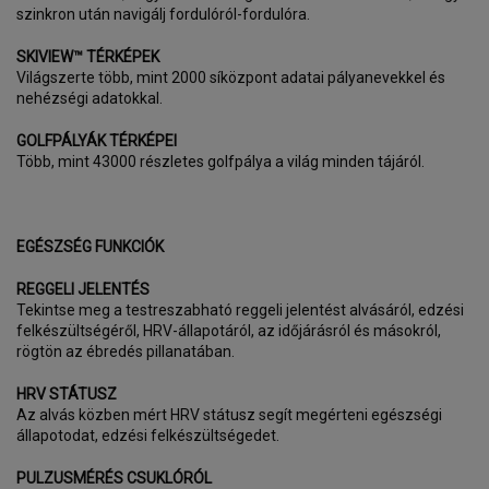
szinkron után navigálj fordulóról-fordulóra.
SKIVIEW™ TÉRKÉPEK
Világszerte több, mint 2000 síközpont adatai pályanevekkel és
nehézségi adatokkal.
GOLFPÁLYÁK TÉRKÉPEI
Több, mint 43000 részletes golfpálya a világ minden tájáról.
EGÉSZSÉG FUNKCIÓK
REGGELI JELENTÉS
Tekintse meg a testreszabható reggeli jelentést alvásáról, edzési
felkészültségéről, HRV-állapotáról, az időjárásról és másokról,
rögtön az ébredés pillanatában.
HRV STÁTUSZ
Az alvás közben mért HRV státusz segít megérteni egészségi
állapotodat, edzési felkészültségedet.
PULZUSMÉRÉS CSUKLÓRÓL