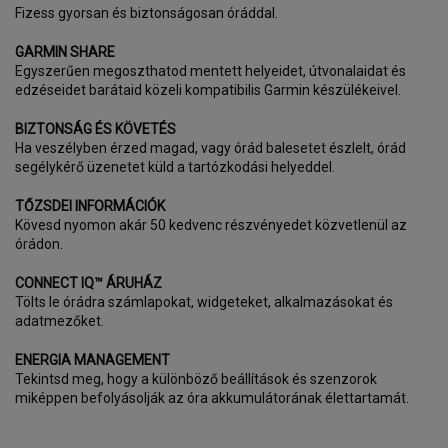
Fizess gyorsan és biztonságosan óráddal.
GARMIN SHARE
Egyszerűen megoszthatod mentett helyeidet, útvonalaidat és
edzéseidet barátaid közeli kompatibilis Garmin készülékeivel.
BIZTONSÁG ÉS KÖVETÉS
Ha veszélyben érzed magad, vagy órád balesetet észlelt, órád
segélykérő üzenetet küld a tartózkodási helyeddel.
TŐZSDEI INFORMÁCIÓK
Kövesd nyomon akár 50 kedvenc részvényedet közvetlenül az
órádon.
CONNECT IQ™ ÁRUHÁZ
Tölts le órádra számlapokat, widgeteket, alkalmazásokat és
adatmezőket.
ENERGIA MANAGEMENT
Tekintsd meg, hogy a különböző beállítások és szenzorok
miképpen befolyásolják az óra akkumulátorának élettartamát.