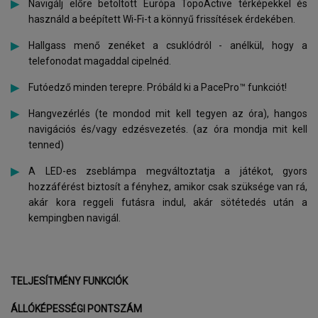
Navigálj előre betöltött Európa TopoActive térképekkel és
használd a beépített Wi-Fi-t a könnyű frissítések érdekében.
Hallgass menő zenéket a csuklódról - anélkül, hogy a
telefonodat magaddal cipelnéd.
Futóedző minden terepre. Próbáld ki a PacePro™ funkciót!
Hangvezérlés (te mondod mit kell tegyen az óra), hangos
navigációs és/vagy edzésvezetés. (az óra mondja mit kell
tenned)
A LED-es zseblámpa megváltoztatja a játékot, gyors
hozzáférést biztosít a fényhez, amikor csak szüksége van rá,
akár kora reggeli futásra indul, akár sötétedés után a
kempingben navigál.
TELJESÍTMÉNY FUNKCIÓK
ÁLLÓKÉPESSÉGI PONTSZÁM