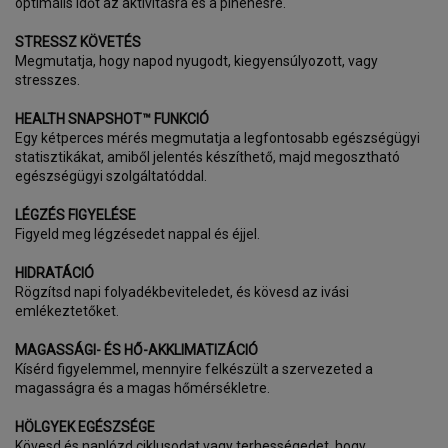
optimális időt az aktivitásra és a pihenésre.
STRESSZ KÖVETÉS
Megmutatja, hogy napod nyugodt, kiegyensúlyozott, vagy
stresszes.
HEALTH SNAPSHOT™ FUNKCIÓ
Egy kétperces mérés megmutatja a legfontosabb egészségügyi
statisztikákat, amiből jelentés készíthető, majd megosztható
egészségügyi szolgáltatóddal.
LÉGZÉS FIGYELÉSE
Figyeld meg légzésedet nappal és éjjel.
HIDRATÁCIÓ
Rögzítsd napi folyadékbeviteledet, és kövesd az ivási
emlékeztetőket.
MAGASSÁGI- ÉS HŐ-AKKLIMATIZÁCIÓ
Kísérd figyelemmel, mennyire felkészült a szervezeted a
magasságra és a magas hőmérsékletre.
HÖLGYEK EGÉSZSÉGE
Kövesd és naplózd ciklusodat vagy terhességedet, hogy