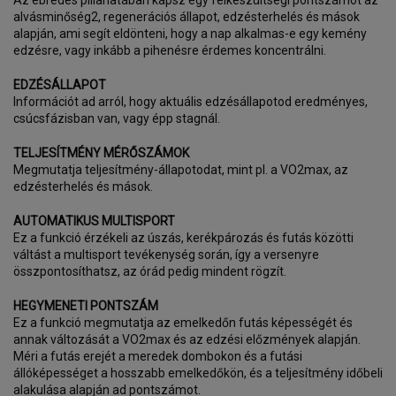
Az ébredés pillanatában kapsz egy felkészültségi pontszámot az
alvásminőség2, regenerációs állapot, edzésterhelés és mások
alapján, ami segít eldönteni, hogy a nap alkalmas-e egy kemény
edzésre, vagy inkább a pihenésre érdemes koncentrálni.
EDZÉSÁLLAPOT
Információt ad arról, hogy aktuális edzésállapotod eredményes,
csúcsfázisban van, vagy épp stagnál.
TELJESÍTMÉNY MÉRŐSZÁMOK
Megmutatja teljesítmény-állapotodat, mint pl. a VO2max, az
edzésterhelés és mások.
AUTOMATIKUS MULTISPORT
Ez a funkció érzékeli az úszás, kerékpározás és futás közötti
váltást a multisport tevékenység során, így a versenyre
összpontosíthatsz, az órád pedig mindent rögzít.
HEGYMENETI PONTSZÁM
Ez a funkció megmutatja az emelkedőn futás képességét és
annak változását a VO2max és az edzési előzmények alapján.
Méri a futás erejét a meredek dombokon és a futási
állóképességet a hosszabb emelkedőkön, és a teljesítmény időbeli
alakulása alapján ad pontszámot.