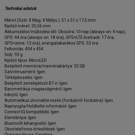
Technikai adatok
Méret (Szél. X Mag. X Mélys.): 51 x 51 x 17,5 mm
Kijelző méret: 35,56 mm
Akkumulátor/működési idő: Okosóra: 10 nap (always-on: 4 nap);
GPS: 44 óra (always-on: 18 óra), GPS+LTE livetrack: 17 óra,
GPS+zene: 13 óra), energiatakarékos GPS: 53 óra
Felbontás: 454 x 454
Súly: 93 g
Kijelző típus: MicroLED
Beépített memória/memóriakártya: 32 GB
Szívritmusmérő: Igen
Térképkezelés: Igen
Beépített zenelejátszó BT-n: Igen
Barometrikus magasságmérő: Igen
Iránytű: Igen
Automatikus útvonaltervezés (fordulóról-fordulóra): Igen
Napnyugta/Holdkelte információ: Igen
Connect IQ kompatibilis: Igen
Elemlámpa: Igen
Bluetooth kihangosító: Igen
Okostelefonos értesítések: Igen
Óraüveg típusa: Sapphire