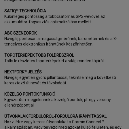
SATIQ™ TECHNOLÓGIA
Különleges pontosság a többcsatornás GPS-vevővel, az
akkumulátor-fogyasztás optimalizálása mellett.
ABC SZENZOROK
Navigálj pontosan a magasságmérőnek, barométernek és a 3-
tengelyes elektronikus iránytűnek köszönhetően.
TOPOTÉRKÉPEK TÖBB FÖLDRÉSZRŐL
Tölts le részletes topotérképeket a világ minden tájáról.
NEXTFORK™ JELZÉS
Navigálj egyetlen gyors pillantással, tekintse meg a következő
keresztező út nevét és távolságát.
KÖZELGŐ PONTOK FUNKCIÓ
Egyszerűen megjelennek a közelgő pontok, pl. egy verseny
ellenőrzőpontjai.
ÚTVONALAK FORDULÓRÓL-FORDULÓRA IRÁNYÍTÁSSAL
Hozz létre vagy keress útvonalakat a Garmin Connect™
alkalmazásban, vagy tervezd meg azokat külső felületen, és egy