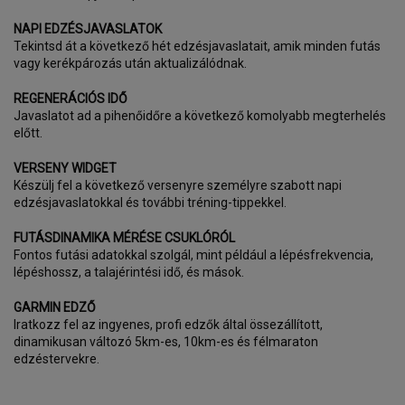
NAPI EDZÉSJAVASLATOK
Tekintsd át a következő hét edzésjavaslatait, amik minden futás
vagy kerékpározás után aktualizálódnak.
REGENERÁCIÓS IDŐ
Javaslatot ad a pihenőidőre a következő komolyabb megterhelés
előtt.
VERSENY WIDGET
Készülj fel a következő versenyre személyre szabott napi
edzésjavaslatokkal és további tréning-tippekkel.
FUTÁSDINAMIKA MÉRÉSE CSUKLÓRÓL
Fontos futási adatokkal szolgál, mint például a lépésfrekvencia,
lépéshossz, a talajérintési idő, és mások.
GARMIN EDZŐ
Iratkozz fel az ingyenes, profi edzők által össezállított,
dinamikusan változó 5km-es, 10km-es és félmaraton
edzéstervekre.