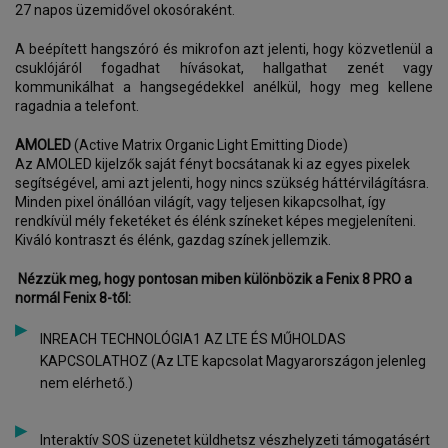
27 napos üzemidővel okosóraként.
A beépített hangszóró és mikrofon azt jelenti, hogy közvetlenül a
csuklójáról fogadhat hívásokat, hallgathat zenét vagy
kommunikálhat a hangsegédekkel anélkül, hogy meg kellene
ragadnia a telefont.
AMOLED
(Active Matrix Organic Light Emitting Diode)
Az AMOLED kijelzők saját fényt bocsátanak ki az egyes pixelek
segítségével, ami azt jelenti, hogy nincs szükség háttérvilágításra.
Minden pixel önállóan világít, vagy teljesen kikapcsolhat, így
rendkívül mély feketéket és élénk színeket képes megjeleníteni.
Kiváló kontraszt és élénk, gazdag színek jellemzik.
Nézzük meg, hogy pontosan miben különbözik a Fenix 8 PRO a
normál Fenix 8-től:
INREACH TECHNOLÓGIA1 AZ LTE ÉS MŰHOLDAS
KAPCSOLATHOZ (Az LTE kapcsolat Magyarországon jelenleg
nem elérhető.)
Interaktív SOS üzenetet küldhetsz vészhelyzeti támogatásért