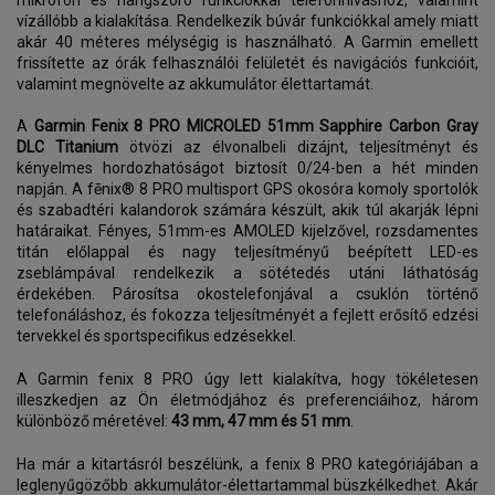
mikrofon és hangszóró funkciókkal telefonhíváshoz, valamint
vízállóbb a kialakítása. Rendelkezik búvár funkciókkal amely miatt
akár 40 méteres mélységig is használható. A Garmin emellett
frissítette az órák felhasználói felületét és navigációs funkcióit,
valamint megnövelte az akkumulátor élettartamát.
A
Garmin Fenix 8 PRO MICROLED 51mm
Sapphire Carbon Gray
DLC Titanium
ötvözi az élvonalbeli dizájnt, teljesítményt és
kényelmes hordozhatóságot biztosít 0/24-ben a hét minden
napján. A fēnix® 8 PRO multisport GPS okosóra komoly sportolók
és szabadtéri kalandorok számára készült, akik túl akarják lépni
határaikat. Fényes, 51mm-es AMOLED kijelzővel, rozsdamentes
titán előlappal és nagy teljesítményű beépített LED-es
zseblámpával rendelkezik a sötétedés utáni láthatóság
érdekében. Párosítsa okostelefonjával a csuklón történő
telefonáláshoz, és fokozza teljesítményét a fejlett erősítő edzési
tervekkel és sportspecifikus edzésekkel.
A Garmin fenix 8 PRO úgy lett kialakítva, hogy tökéletesen
illeszkedjen az Ön életmódjához és preferenciáihoz, három
különböző méretével:
43 mm, 47 mm és 51 mm
.
Ha már a kitartásról beszélünk, a fenix 8 PRO kategóriájában a
leglenyűgözőbb akkumulátor-élettartammal büszkélkedhet. Akár