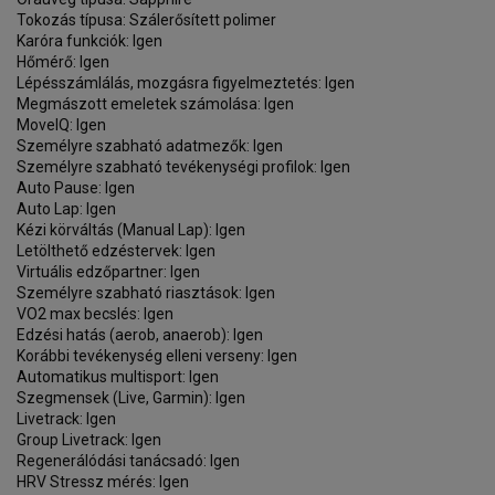
Tokozás típusa: Szálerősített polimer
Karóra funkciók: Igen
Hőmérő: Igen
Lépésszámlálás, mozgásra figyelmeztetés: Igen
Megmászott emeletek számolása: Igen
MoveIQ: Igen
Személyre szabható adatmezők: Igen
Személyre szabható tevékenységi profilok: Igen
Auto Pause: Igen
Auto Lap: Igen
Kézi körváltás (Manual Lap): Igen
Letölthető edzéstervek: Igen
Virtuális edzőpartner: Igen
Személyre szabható riasztások: Igen
VO2 max becslés: Igen
Edzési hatás (aerob, anaerob): Igen
Korábbi tevékenység elleni verseny: Igen
Automatikus multisport: Igen
Szegmensek (Live, Garmin): Igen
Livetrack: Igen
Group Livetrack: Igen
Regenerálódási tanácsadó: Igen
HRV Stressz mérés: Igen