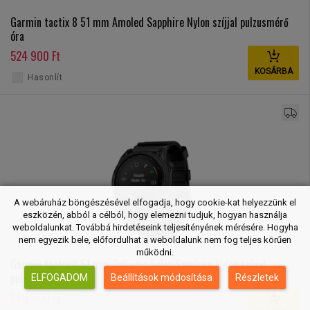
Garmin tactix 8 51 mm Amoled Sapphire Nylon szíjjal pulzusmérő
óra
524 900 Ft
KOSÁRBA
Hasonlít
A webáruház böngészésével elfogadja, hogy cookie-kat helyezzünk el
eszközén, abból a célból, hogy elemezni tudjuk, hogyan használja
weboldalunkat. Továbbá hirdetéseink teljesítényének mérésére. Hogyha
nem egyezik bele, előfordulhat a weboldalunk nem fog teljes körűen
működni.
Garmin tactix 8 51 mm Ballistic Solar Sapphire Nylon szíjjal
pulzusmérő óra
ELFOGADOM
Beállítások módosítása
Részletek
580 900 Ft