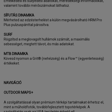
Emelkedési és süllyedési adatokat, meredekségi információkat,
valamint további mérőszámokat láthatsz.
SÍFUTÁS DINAMIKA
Mérheted az edzésterhelést a külön megvásárolható HRM Pro
Plus pulzuspánttal párosítva.
SURF
Rögzítsd a meglovagolt hullámok számát, a maximális
sebességet, megtett távot, és más adatokat.
MTB DINAMIKA
Kövesd nyomon a Grit® (nehézség) és a Flow™ (egyenletesség)
értékeket.
NAVIGÁCIÓ
OUTDOOR MAPS+
A szolgáltatással olyan prémium térképi tartalmakat érhetsz el,
mint a műholdfotók, továbbfejlesztett topotérképek. A
szolgáltatás csak az USA területén érhető el!