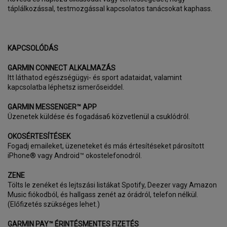
táplálkozással, testmozgással kapcsolatos tanácsokat kaphass.
KAPCSOLÓDÁS
GARMIN CONNECT ALKALMAZÁS
Itt láthatod egészségügyi- és sport adataidat, valamint
kapcsolatba léphetsz ismerőseiddel.
GARMIN MESSENGER™ APP
Üzenetek küldése és fogadása6 közvetlenül a csuklódról.
OKOSÉRTESÍTÉSEK
Fogadj emaileket, üzeneteket és más értesítéseket párosított
iPhone® vagy Android™ okostelefonodról.
ZENE
Tölts le zenéket és lejtszási listákat Spotify, Deezer vagy Amazon
Music fiókodból, és hallgass zenét az órádról, telefon nélkül.
(Előfizetés szükséges lehet.)
GARMIN PAY™ ÉRINTÉSMENTES FIZETÉS