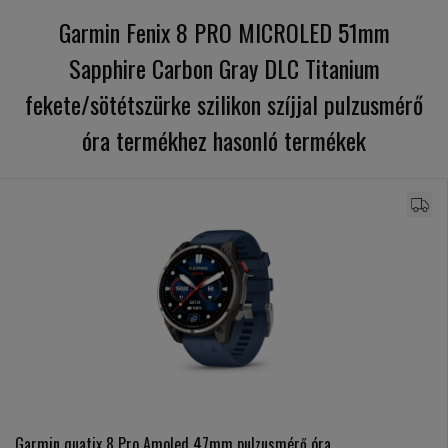
Garmin Fenix 8 PRO MICROLED 51mm
Sapphire Carbon Gray DLC Titanium
fekete/sötétszürke szilikon szíjjal pulzusmérő
óra termékhez hasonló termékek
Garmin quatix 8 Pro Amoled 47mm pulzusmérő óra