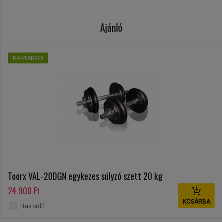
Ajánló
RAKTÁRON
Toorx VAL-20DGN egykezes súlyzó szett 20 kg
24 900 Ft
KOSÁRBA
Hasonlít