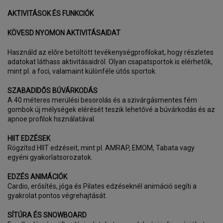
AKTIVITÁSOK ÉS FUNKCIÓK
KÖVESD NYOMON AKTIVITÁSAIDAT
Használd az előre betöltött tevékenységprofilokat, hogy részletes
adatokat láthass aktivitásaidról. Olyan csapatsportok is elérhetők,
mint pl. a foci, valamaint különféle ütős sportok.
SZABADIDŐS BÚVÁRKODÁS
A 40 méteres merülési besorolás és a szivárgásmentes fém
gombok új mélységek elérését teszik lehetővé a búvárkodás és az
apnoe profilok hsználatával.
HIIT EDZÉSEK
Rögzítsd HIIT edzéseit, mint pl. AMRAP, EMOM, Tabata vagy
egyéni gyakorlatsorozatok.
EDZÉS ANIMÁCIÓK
Cardio, erősítés, jóga és Pilates edzéseknél animáció segíti a
gyakrolat pontos végrehajtását.
SÍTÚRA ÉS SNOWBOARD