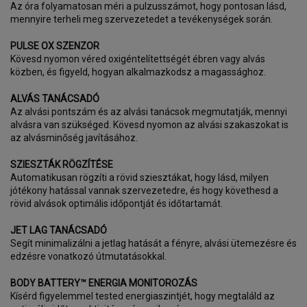
Az óra folyamatosan méri a pulzusszámot, hogy pontosan lásd,
mennyire terheli meg szervezetedet a tevékenységek során.
PULSE OX SZENZOR
Kövesd nyomon véred oxigéntelítettségét ébren vagy alvás
közben, és figyeld, hogyan alkalmazkodsz a magassághoz.
ALVÁS TANÁCSADÓ
Az alvási pontszám és az alvási tanácsok megmutatják, mennyi
alvásra van szükséged. Kövesd nyomon az alvási szakaszokat is
az alvásminőség javításához.
SZIESZTÁK RÖGZÍTÉSE
Automatikusan rögzíti a rövid sziesztákat, hogy lásd, milyen
jótékony hatással vannak szervezetedre, és hogy követhesd a
rövid alvások optimális időpontját és időtartamát.
JET LAG TANÁCSADÓ
Segít minimalizálni a jetlag hatását a fényre, alvási ütemezésre és
edzésre vonatkozó útmutatásokkal.
BODY BATTERY™ ENERGIA MONITOROZÁS
Kísérd figyelemmel tested energiaszintjét, hogy megtaláld az