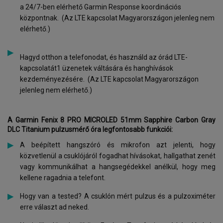
a 24/7-ben elérhető Garmin Response koordinációs
központnak. (Az LTE kapcsolat Magyarországon jelenleg nem
elérhető.)
Hagyd otthon a telefonodat, és használd az órád LTE-
kapcsolatát1 üzenetek váltására és hanghívások
kezdeményezésére. (Az LTE kapcsolat Magyarországon
jelenleg nem elérhető.)
A Garmin Fenix 8 PRO MICROLED 51mm
Sapphire Carbon Gray
DLC Titanium
pulzusmérő óra legfontosabb funkciói:
A beépített hangszóró és mikrofon azt jelenti, hogy
közvetlenül a csuklójáról fogadhat hívásokat, hallgathat zenét
vagy kommunikálhat a hangsegédekkel anélkül, hogy meg
kellene ragadnia a telefont.
Hogy van a tested? A csuklón mért pulzus és a pulzoximéter
erre választ ad neked.