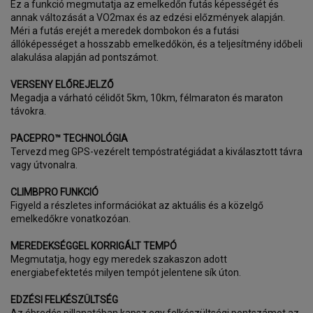
Ez a funkció megmutatja az emelkedőn futás képességét és
annak változását a VO2max és az edzési előzmények alapján.
Méri a futás erejét a meredek dombokon és a futási
állóképességet a hosszabb emelkedőkön, és a teljesítmény időbeli
alakulása alapján ad pontszámot.
VERSENY ELŐREJELZŐ
Megadja a várható célidőt 5km, 10km, félmaraton és maraton
távokra.
PACEPRO™ TECHNOLÓGIA
Tervezd meg GPS-vezérelt tempóstratégiádat a kiválasztott távra
vagy útvonalra.
CLIMBPRO FUNKCIÓ
Figyeld a részletes információkat az aktuális és a közelgő
emelkedőkre vonatkozóan.
MEREDEKSÉGGEL KORRIGÁLT TEMPÓ
Megmutatja, hogy egy meredek szakaszon adott
energiabefektetés milyen tempót jelentene sík úton.
EDZÉSI FELKÉSZÜLTSÉG