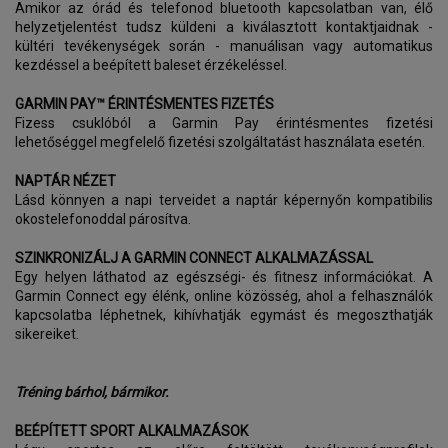
Amikor az órád és telefonod bluetooth kapcsolatban van, élő
helyzetjelentést tudsz küldeni a kiválasztott kontaktjaidnak -
kültéri tevékenységek során - manuálisan vagy automatikus
kezdéssel a beépített baleset érzékeléssel.
GARMIN PAY™ ÉRINTÉSMENTES FIZETÉS
Fizess csuklóból a Garmin Pay érintésmentes fizetési
lehetőséggel megfelelő fizetési szolgáltatást használata esetén.
NAPTÁR NÉZET
Lásd könnyen a napi terveidet a naptár képernyőn kompatibilis
okostelefonoddal párosítva.
SZINKRONIZÁLJ A GARMIN CONNECT ALKALMAZÁSSAL
Egy helyen láthatod az egészségi- és fitnesz információkat. A
Garmin Connect egy élénk, online közösség, ahol a felhasználók
kapcsolatba léphetnek, kihívhatják egymást és megoszthatják
sikereiket.
Tréning bárhol, bármikor.
BEÉPÍTETT SPORT ALKALMAZÁSOK