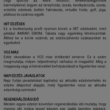
Légy sportos az előre feltöltött tevékenységprofilok
bármelyikével, legyen az terepfutás, úszás, kerékpározás, úszás,
erősítős edzések, beltéri falmászás, virtuális futás, golf, jóga,
pilátesz és számos egyéb.
HIIT EDZÉSEK
Ez a tevékenység profil nyomon követi a HIIT edzéseket, mint
például AMRAP, EMOM, Tabata vagy egyénileg létrehozottak.
Állítsd be a körök számát, az edzés/pihenés szakaszokat és
egyebeket.
VO2 MAX
Eddz okosabban a VO2 max értékedet ismerve. Ez a szám
megmutatja, milyen teljesítményt várhatsz el magadtól. Még a
magasság vagy a hőmérséklet befolyásolását is figyelembe veszi.
NAPI EDZÉS JAVASLATOK
Napi futási javaslatokat kaphatsz az aktuális edzésterhelés és
edzési állapotod alapján, mely figyelembe veszi az aktuális
edzettségi szintedet.
REGENERÁLÓDÁSI IDŐ
Minden egyes edzést követően regenerálódási idő mutatja, hogy
mennyi idő múlva leszel készen egy újabb kemény edzésre.