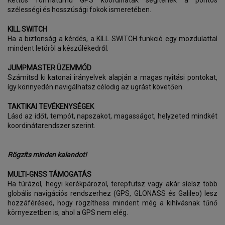
Kettős formátumú GPS koordináták segítenek a pontos
szélességi és hosszúsági fokok ismeretében.
KILL SWITCH
Ha a biztonság a kérdés, a KILL SWITCH funkció egy mozdulattal
mindent letöröl a készülékedről.
JUMPMASTER ÜZEMMÓD
Számítsd ki katonai irányelvek alapján a magas nyitási pontokat,
így könnyedén navigálhatsz célodig az ugrást követően.
TAKTIKAI TEVÉKENYSÉGEK
Lásd az időt, tempót, napszakot, magasságot, helyzeted mindkét
koordinátarendszer szerint.
Rögzíts minden kalandot!
MULTI-GNSS TÁMOGATÁS
Ha túrázol, hegyi kerékpározol, terepfutsz vagy akár síelsz több
globális navigációs rendszerhez (GPS, GLONASS és Galileo) lesz
hozzáférésed, hogy rögzíthess mindent még a kihívásnak tűnő
környezetben is, ahol a GPS nem elég.