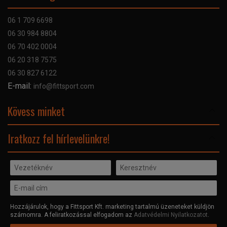
Bankkártyás fizetés
Szállítás
06 1 709 6698
Garancia
06 30 984 8804
Szerviz hibabejelentő
06 70 402 0004
GYIK
06 20 318 7575
Kapcsolat
06 30 827 6122
Céginformáció
E-mail:
info@fittsport.com
Elismeréseink és díjaink
Adatvédelmi nyilatkozat
Kövess minket
Facebook
Iratkozz fel hírlevelünkre!
Hozzájárulok, hogy a Fittsport Kft. marketing tartalmú üzeneteket küldjön
számomra. A feliratkozással elfogadom az
Adatvédelmi Nyilatkozatot
.