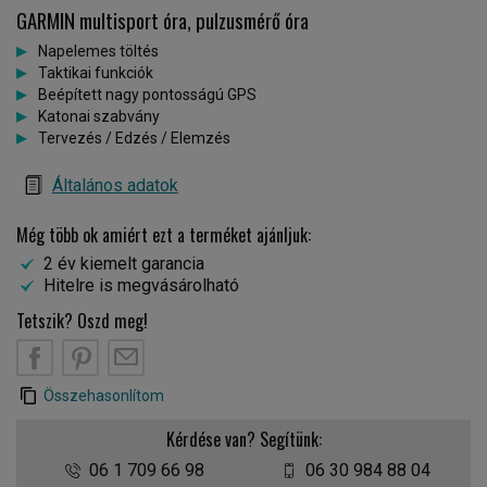
GARMIN multisport óra, pulzusmérő óra
Napelemes töltés
Taktikai funkciók
Beépített nagy pontosságú GPS
Katonai szabvány
Tervezés / Edzés / Elemzés
Általános adatok
Még több ok amiért ezt a terméket ajánljuk:
2 év kiemelt garancia
Hitelre is megvásárolható
Tetszik? Oszd meg!
Összehasonlítom
Kérdése van? Segítünk:
06 1 709 66 98
06 30 984 88 04