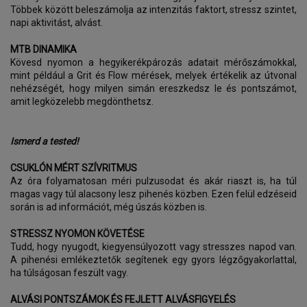
Többek között beleszámolja az intenzitás faktort, stressz szintet,
napi aktivitást, alvást.
MTB DINAMIKA
Kövesd nyomon a hegyikerékpározás adatait mérőszámokkal,
mint például a Grit és Flow mérések, melyek értékelik az útvonal
nehézségét, hogy milyen simán ereszkedsz le és pontszámot,
amit legközelebb megdönthetsz.
Ismerd a tested!
CSUKLÓN MÉRT SZÍVRITMUS
Az óra folyamatosan méri pulzusodat és akár riaszt is, ha túl
magas vagy túl alacsony lesz pihenés közben. Ezen felül edzéseid
során is ad információt, még úszás közben is.
STRESSZ NYOMON KÖVETÉSE
Tudd, hogy nyugodt, kiegyensúlyozott vagy stresszes napod van.
A pihenési emlékeztetők segítenek egy gyors légzőgyakorlattal,
ha túlságosan feszült vagy.
ALVÁSI PONTSZÁMOK ÉS FEJLETT ALVÁSFIGYELÉS