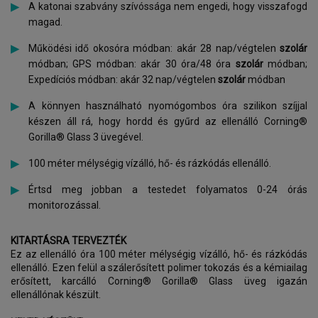
A katonai szabvány szívóssága nem engedi, hogy visszafogd
magad.
Működési idő okosóra módban: akár 28 nap/végtelen
szolár
módban; GPS módban: akár 30 óra/48 óra
szolár
módban;
Expedíciós módban: akár 32 nap/végtelen
szolár
módban
A könnyen használható nyomógombos óra szilikon szíjjal
készen áll rá, hogy hordd és gyűrd az ellenálló Corning®
Gorilla® Glass 3 üvegével.
100 méter mélységig vízálló, hő- és rázkódás ellenálló.
Értsd meg jobban a testedet folyamatos 0-24 órás
monitorozással.
KITARTÁSRA TERVEZTÉK
Ez az ellenálló óra 100 méter mélységig vízálló, hő- és rázkódás
ellenálló. Ezen felül a szálerősített polimer tokozás és a kémiailag
erősített, karcálló Corning® Gorilla® Glass üveg igazán
ellenállónak készült.