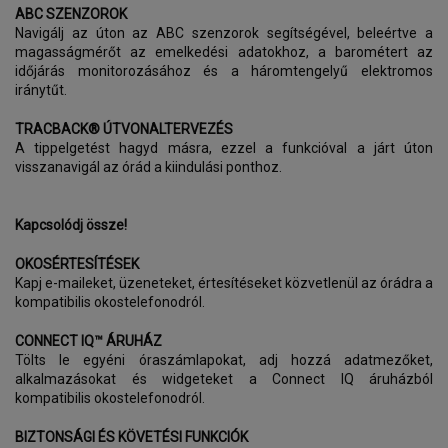
ABC SZENZOROK
Navigálj az úton az ABC szenzorok segítségével, beleértve a
magasságmérőt az emelkedési adatokhoz, a barométert az
időjárás monitorozásához és a háromtengelyű elektromos
iránytűt.
TRACBACK® ÚTVONALTERVEZÉS
A tippelgetést hagyd másra, ezzel a funkcióval a járt úton
visszanavigál az órád a kiindulási ponthoz.
Kapcsolódj össze!
OKOSÉRTESÍTÉSEK
Kapj e-maileket, üzeneteket, értesítéseket közvetlenül az órádra a
kompatibilis okostelefonodról.
CONNECT IQ™ ÁRUHÁZ
Tölts le egyéni óraszámlapokat, adj hozzá adatmezőket,
alkalmazásokat és widgeteket a Connect IQ áruházból
kompatibilis okostelefonodról.
BIZTONSÁGI ÉS KÖVETÉSI FUNKCIÓK