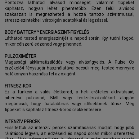
Pontozva láthatod alvásod minőségét, valamint tippeket
kaphatsz, hogyan lehet pihentetőbb. Ezen felül alvásod
szakaszait is megnézheted a hozzá tartozó szívritmussal,
stressz-szintekkel, véroxigén adatokkal és légzéssel.
BODY BATTERY™ ENERGIASZINT-FIGYELÉS
Láthatod tested energiaszintjét a napod során, így tudni fogod,
mikor célszerű edzened vagy pihenned.
PULZOXIMÉTER
Magassági akklimatizálódás vagy alvásfigyelés. A Pulse Ox
érzékelő4 fénysugár használatával becsüli meg, tested mennyire
hatékonyan használja fel az oxigént.
FITNESZ-KOR
Ez a funkció a valós életkorod, a heti erőteljes aktivitásaid,
pihenési pulzusod, BMI vagy testzsírszázalékod alapján
megbecsüli, hogy fiatalabbnak vagy idősebbnek tűnsz. Még
tippeket is kaphatsz fitnesz-korod csökkentésére.
INTENZÍV PERCEK
Frissítettük az intenzív percek számításának módját, hogy jobb
rálátásod legyen, az edzéseid és napod során mikor szerezted