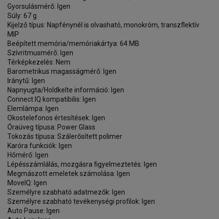
Gyorsulásmérő: Igen
Súly: 67 g
Kijelző típus: Napfénynél is olvasható, monokróm, transzflektív
MIP
Beépített memória/memóriakártya: 64 MB
Szívritmusmérő: Igen
Térképkezelés: Nem
Barometrikus magasságmérő: Igen
Iránytű: Igen
Napnyugta/Holdkelte információ: Igen
Connect IQ kompatibilis: Igen
Elemlámpa: Igen
Okostelefonos értesítések: Igen
Óraüveg típusa: Power Glass
Tokozás típusa: Szálerősített polimer
Karóra funkciók: Igen
Hőmérő: Igen
Lépésszámlálás, mozgásra figyelmeztetés: Igen
Megmászott emeletek számolása: Igen
MoveIQ: Igen
Személyre szabható adatmezők: Igen
Személyre szabható tevékenységi profilok: Igen
Auto Pause: Igen