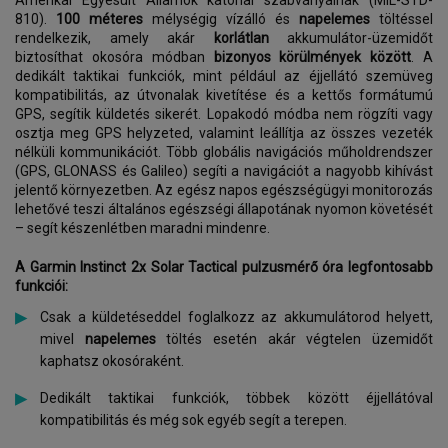
Amerikai Egyesült Államok katonai szabványainak (MIL-STD-
810).
100 méteres
mélységig vízálló és
napelemes
töltéssel
rendelkezik, amely akár
korlátlan
akkumulátor-üzemidőt
biztosíthat okosóra módban
bizonyos körülmények között
. A
dedikált taktikai funkciók, mint például az éjjellátó szemüveg
kompatibilitás, az útvonalak kivetítése és a kettős formátumú
GPS, segítik küldetés sikerét. Lopakodó módba nem rögzíti vagy
osztja meg GPS helyzeted, valamint leállítja az összes vezeték
nélküli kommunikációt. Több globális navigációs műholdrendszer
(GPS, GLONASS és Galileo) segíti a navigációt a nagyobb kihívást
jelentő környezetben. Az egész napos egészségügyi monitorozás
lehetővé teszi általános egészségi állapotának nyomon követését
– segít készenlétben maradni mindenre.
A Garmin Instinct 2x Solar Tactical pulzusmérő óra legfontosabb
funkciói:
Csak a küldetéseddel foglalkozz az akkumulátorod helyett,
mivel
napelemes
töltés esetén akár végtelen üzemidőt
kaphatsz okosóraként.
Dedikált taktikai funkciók, többek között éjjellátóval
kompatibilitás és még sok egyéb segít a terepen.