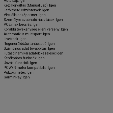
Auto Lap: Igen
Kézi körváltás (Manual Lap): Igen
Letölthető edzéstervek: Igen
Virtuális edzőpartner: Igen
Személyre szabható riasztások: Igen
VO2 max becslés: Igen
Korábbi tevékenység elleni verseny: Igen
Automatikus multisport: Igen
Livetrack: Igen
Regenerálódási tanácsadó: Igen
Szívritmus adat továbbítás: Igen
Futásdinamikai adatok kezelése: Igen
Kerékpáros funkciók: Igen
Úszási funkciók: Igen
POWER meter kompatibilis: Igen
Pulzoximéter: Igen
GarminPay: Igen