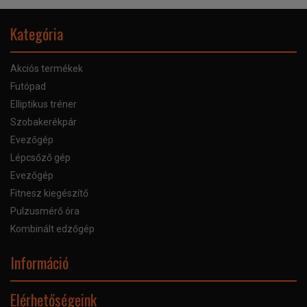
Kategória
Akciós termékek
Futópad
Elliptikus tréner
Szobakerékpár
Evezőgép
Lépcsőző gép
Evezőgép
Fitnesz kiegészítő
Pulzusmérő óra
Kombinált edzőgép
Információ
Online Áruhitel
Elérhetőségeink