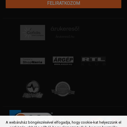
FELIRATKOZOM
Árukereső.hu
A webáruház böngészésével elfogadja, hogy cookie-kat helyezzünk el