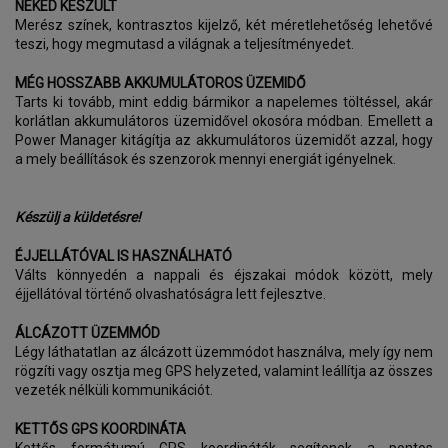
NEKED KÉSZÜLT
Merész színek, kontrasztos kijelző, két méretlehetőség lehetővé
teszi, hogy megmutasd a világnak a teljesítményedet.
MÉG HOSSZABB AKKUMULÁTOROS ÜZEMIDŐ
Tarts ki tovább, mint eddig bármikor a napelemes töltéssel, akár
korlátlan akkumulátoros üzemidővel okosóra módban. Emellett a
Power Manager kitágítja az akkumulátoros üzemidőt azzal, hogy
a mely beállítások és szenzorok mennyi energiát igényelnek.
Készülj a küldetésre!
ÉJJELLÁTÓVAL IS HASZNÁLHATÓ
Válts könnyedén a nappali és éjszakai módok között, mely
éjjellátóval történő olvashatóságra lett fejlesztve.
ÁLCÁZOTT ÜZEMMÓD
Légy láthatatlan az álcázott üzemmódot használva, mely így nem
rögzíti vagy osztja meg GPS helyzeted, valamint leállítja az összes
vezeték nélküli kommunikációt.
KETTŐS GPS KOORDINÁTA