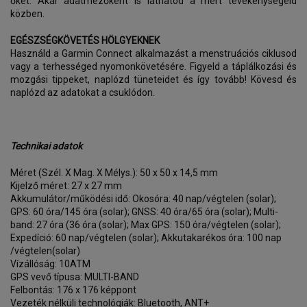
őket. Akár adatmezőként is láthatod a mért tevékenységeid
közben.
EGÉSZSÉGKÖVETÉS HÖLGYEKNEK
Használd a Garmin Connect alkalmazást a menstruációs ciklusod
vagy a terhességed nyomonkövetésére. Figyeld a táplálkozási és
mozgási tippeket, naplózd tüneteidet és így tovább! Kövesd és
naplózd az adatokat a csuklódon.
Technikai adatok
Méret (Szél. X Mag. X Mélys.): 50 x 50 x 14,5 mm
Kijelző méret: 27 x 27 mm
Akkumulátor/működési idő: Okosóra: 40 nap/végtelen (solar);
GPS: 60 óra/145 óra (solar); GNSS: 40 óra/65 óra (solar); Multi-
band: 27 óra (36 óra (solar); Max GPS: 150 óra/végtelen (solar);
Expedíció: 60 nap/végtelen (solar); Akkutakarékos óra: 100 nap
/végtelen(solar)
Vízállóság: 10ATM
GPS vevő típusa: MULTI-BAND
Felbontás: 176 x 176 képpont
Vezeték nélküli technológiák: Bluetooth, ANT+