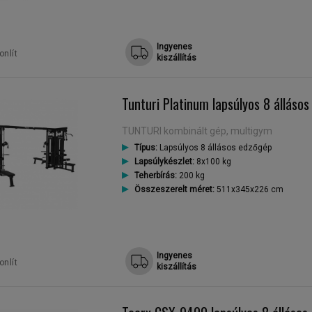
Ingyenes
nlít
kiszállítás
Tunturi Platinum lapsúlyos 8 álláso
TUNTURI kombinált gép, multigym
Típus:
Lapsúlyos 8 állásos edzőgép
Lapsúlykészlet:
8x100 kg
Teherbírás:
200 kg
Összeszerelt méret:
511x345x226 cm
Ingyenes
nlít
kiszállítás