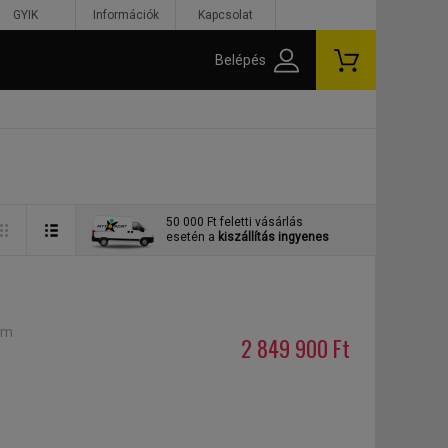
GYIK
Információk
Kapcsolat
Belépés
50 000 Ft feletti vásárlás
esetén a
kiszállítás ingyenes
ym
2 849 900 Ft