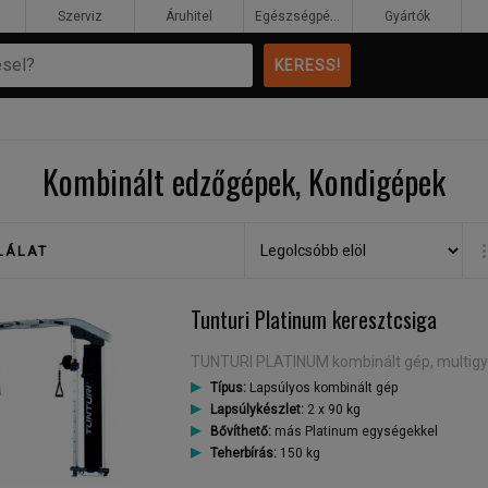
Szerviz
Áruhitel
Egészségpénztár
Gyártók
Kombinált edzőgépek, Kondigépek
LÁLAT
Tunturi Platinum keresztcsiga
TUNTURI PLATINUM kombinált gép, multig
Típus:
Lapsúlyos kombinált gép
Lapsúlykészlet:
2 x 90 kg
Bővíthető:
más Platinum egységekkel
Teherbírás:
150 kg