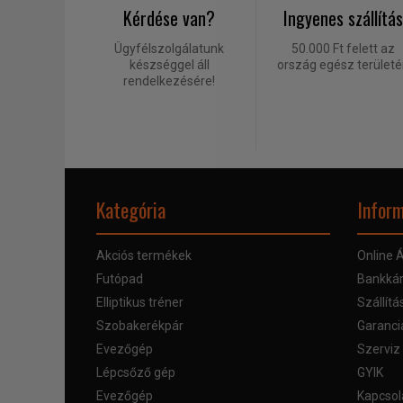
Kérdése van?
Ingyenes szállítás
Ügyfélszolgálatunk
50.000 Ft felett az
készséggel áll
ország egész terület
rendelkezésére!
Kategória
Inform
Akciós termékek
Online Á
Futópad
Bankkár
Elliptikus tréner
Szállítá
Szobakerékpár
Garanci
Evezőgép
Szerviz
Lépcsőző gép
GYIK
Evezőgép
Kapcsol