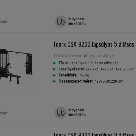
Ingyenes
nlít
kiszállítás
Toorx CSX-9200 lapsúlyos 5 állásos
TOORX kombinált gép, multigym
Típus:
Lapsúlyos 5 állásos edzőgép
Lapsúlykészlet:
2x70 kg, 1x95 kg, 1x102,5 kg,
Teherbírás:
150 kg
Összeszerelt méret:
498x358x228 cm
Ingyenes
nlít
kiszállítás
Toorx CSX-9300 lapsúlyos 8 állásos