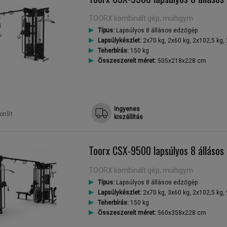
TOORX kombinált gép, multigym
Típus:
Lapsúlyos 8 állásos edzőgép
Lapsúlykészlet:
2x70 kg, 2x60 kg, 2x102,5 kg,
Teherbírás:
150 kg
Összeszerelt méret:
505x218x228 cm
Ingyenes
nlít
kiszállítás
Toorx CSX-9500 lapsúlyos 8 állásos
TOORX kombinált gép, multigym
Típus:
Lapsúlyos 8 állásos edzőgép
Lapsúlykészlet:
2x70 kg, 3x60 kg, 2x102,5 kg, 
Teherbírás:
150 kg
Összeszerelt méret:
560x358x228 cm