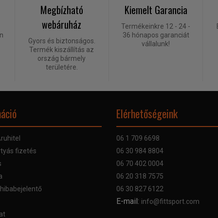
Megbízható
Kiemelt Garancia
webáruház
Termékeinkre 12 - 24 -
én
36 hónapos garanciát
Gyors és biztonságos.
vállalunk!
Termék kiszállítás az
ország bármely
területére.
áció
Elérhetőségeink
ruhitel
06 1 709 6698
tyás fizetés
06 30 984 8804
s
06 70 402 0004
a
06 20 318 7575
 hibabejelentő
06 30 827 6122
E-mail:
info@fittsport.com
at