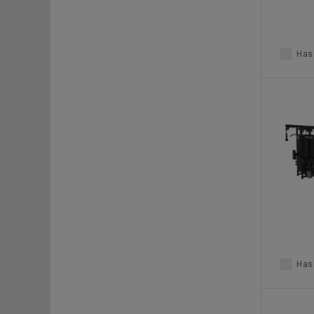
Haso
Haso