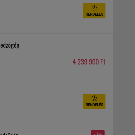
RENDELÉS
s edzőgép
4 239 900 Ft
RENDELÉS
-3%