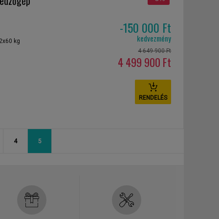
 edzőgép
-150 000 Ft
kedvezmény
 2x60 kg
4 649 900 Ft
4 499 900 Ft
RENDELÉS
4
5