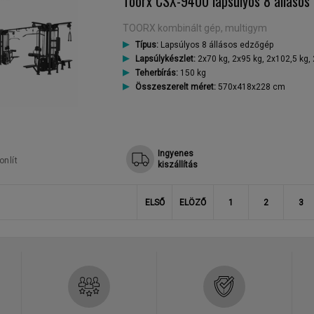
Toorx CSX-9400 lapsúlyos 8 állásos
TOORX kombinált gép, multigym
Típus:
Lapsúlyos 8 állásos edzőgép
Lapsúlykészlet:
2x70 kg, 2x95 kg, 2x102,5 kg,
Teherbírás:
150 kg
Összeszerelt méret:
570x418x228 cm
Ingyenes
nlít
kiszállítás
ELSŐ
ELÖZŐ
1
2
3