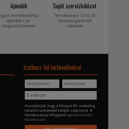
Ajándék
Saját szervízhálózat
Egyes termékeinkhez
Termékeinkre 12 és 24
ajándék is jár
hónapos garanciát
megrendelőinknek.
vállalunk!
Iratkozz fel hírlevelünkre!
Hozzájárulok, hogy a Fittsport Kft. marketing
tartalmú üzeneteket küldjön számomra. A
feliratkozással elfogadom az
Adatvédelmi
Nyilatkozatot
.