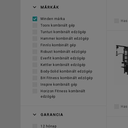
MÁRKÁK
Minden márka
Haso
Toorx kombinált gép
Tunturi kombinált edzőgép
Hammer kombinált edzőgép
Finnlo kombinált gép
Robust kombinált edzőgép
Everfit kombinált edzőgép
Kettler kombinált edzőgép
Body-Solid kombinált edzőgép
BH Fitness kombinált edzőgép
Inspire kombinált gép
Horizon Fitness kombinált
edzőgép
Haso
GARANCIA
12 hónap