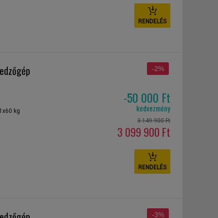
RENDELÉS
 edzőgép
-2%
-50 000 Ft
kedvezmény
 1x60 kg
3 149 900 Ft
3 099 900 Ft
RENDELÉS
 edzőgép
-3%