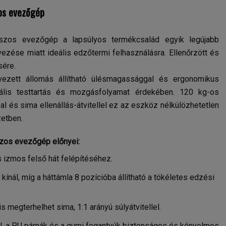
zos evezőgép
aszos evezőgép a lapsúlyos termékcsalád egyik legújabb
vezése miatt ideális edzőtermi felhasználásra. Ellenőrzött és
sére.
vezett állomás állítható ülésmagassággal és ergonomikus
ális testtartás és mozgásfolyamat érdekében. 120 kg-os
l és sima ellenállás-átvitellel ez az eszköz nélkülözhetetlen
etben.
szos evezőgép előnyei:
s izmos felső hát felépítéséhez.
t kínál, míg a háttámla 8 pozícióba állítható a tökéletes edzési
is megterhelhet sima, 1:1 arányú súlyátvitellel.
él, a PU párnák és a gumi fogantyúk biztonságos és kényelmes