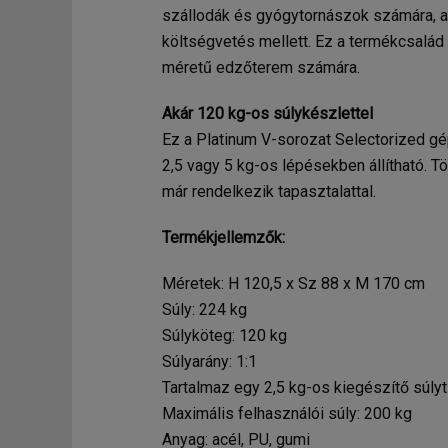
szállodák és gyógytornászok számára, a
költségvetés mellett. Ez a termékcsalá
méretű edzőterem számára.
Akár 120 kg-os súlykészlettel
Ez a Platinum V-sorozat Selectorized gé
2,5 vagy 5 kg-os lépésekben állítható. T
már rendelkezik tapasztalattal.
Termékjellemzők:
Méretek: H 120,5 x Sz 88 x M 170 cm
Súly: 224 kg
Súlyköteg: 120 kg
Súlyarány: 1:1
Tartalmaz egy 2,5 kg-os kiegészítő súlyt
Maximális felhasználói súly: 200 kg
Anyag: acél, PU, ​​gumi