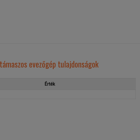
ltámaszos evezőgép tulajdonságok
Érték