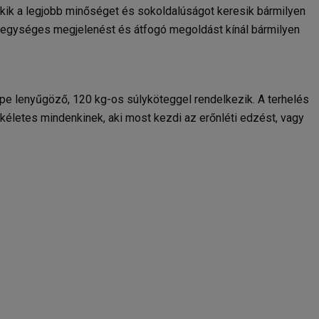
kik a legjobb minőséget és sokoldalúságot keresik bármilyen
d egységes megjelenést és átfogó megoldást kínál bármilyen
pe lenyűgöző, 120 kg-os súlyköteggel rendelkezik. A terhelés
ökéletes mindenkinek, aki most kezdi az erőnléti edzést, vagy