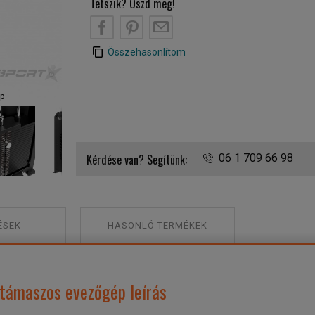
Tetszik? Oszd meg!
B
PT
EM
Összehasonlítom
ép
Tunturi Platinum V-series melltámaszos evezőgé
Kérdése van? Segítünk:
06 1 709 66 98
ÉSEK
HASONLÓ TERMÉKEK
ltámaszos evezőgép leírás