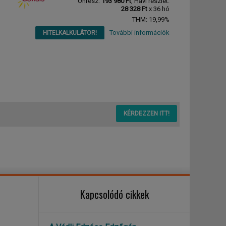
Önrész:
193 980 Ft
, Havi részlet:
28 328 Ft
x 36 hó
THM: 19,99%
További információk
HITELKALKULÁTOR!
p
KÉRDEZZEN ITT!
Kapcsolódó cikkek