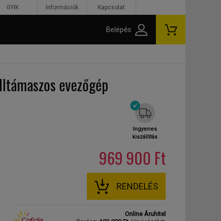
GYIK
Információk
Kapcsolat
Belépés
elltámaszos evezőgép
Ingyenes
kiszállítás
969 900 Ft
RENDELÉS
Online Áruhitel