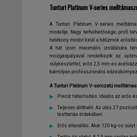
Tunturi Platinum V-series melltámas
A Tunturi Platinum V-series melltám
modellje. Nagy terhelhetősége, profi ter
hatékony módot kínál a hátizmok erősíté
A hát izom maximális izolálására ter
mozgáspályával rendelkezik az optim
súlykészlettel, erős 2,5 mm-es acélvázza
bármilyen professzionális edzéskörnyez
A Tunturi Platinum V-sorozatú melltáma
Precíz háterősítés: Ideális az erős é
Teljesen állítható: Az ülés 27 pozíció
testtartás érdekében.
Erős ellenállás: Akár 120 kg-os súlyt 
Tartós és stabil: A 2,5 mm vastag ac