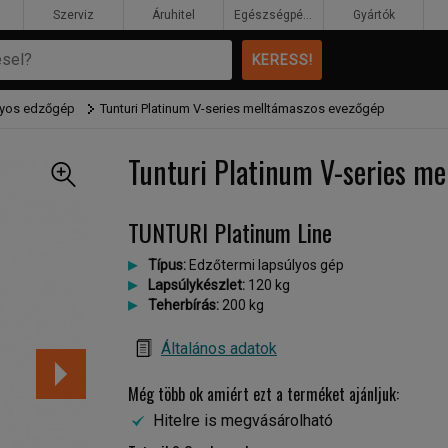
Szerviz
Áruhitel
Egészségpénztár
Gyártók
úlyos edzőgép
Tunturi Platinum V-series melltámaszos evezőgép
Tunturi Platinum V-series m
TUNTURI Platinum Line
Típus:
Edzőtermi lapsúlyos gép
Lapsúlykészlet:
120 kg
Teherbírás:
200 kg
Általános adatok
Még több ok amiért ezt a terméket ajánljuk:
Hitelre is megvásárolható