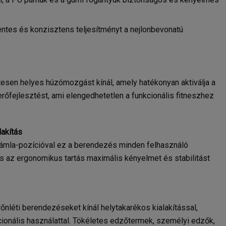
tes és konzisztens teljesítményt a nejlonbevonatú
tesen helyes húzómozgást kínál, amely hatékonyan aktiválja a
z erőfejlesztést, ami elengedhetetlen a funkcionális fitneszhez
akítás
támla-pozícióval ez a berendezés minden felhasználó
s az ergonomikus tartás maximális kényelmet és stabilitást
nléti berendezéseket kínál helytakarékos kialakítással,
ionális használattal. Tökéletes edzőtermek, személyi edzők,