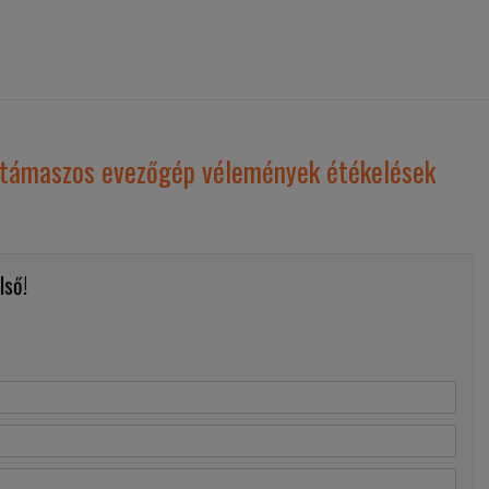
lltámaszos evezőgép vélemények étékelések
lső!