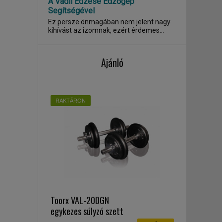
A Vádli Edzése Edzőgép
Segítségével
Ez persze önmagában nem jelent nagy
kihívást az izomnak, ezért érdemes
felváltva bal- és...
Ajánló
RAKTÁRON
Toorx VAL-20DGN
egykezes súlyzó szett