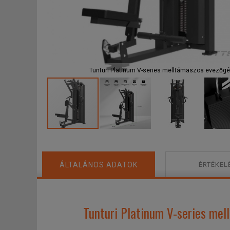
F
Tunturi Platinum V-series melltámaszos evezőg
ÁLTALÁNOS ADATOK
ÉRTÉKEL
Tunturi Platinum V-series mel