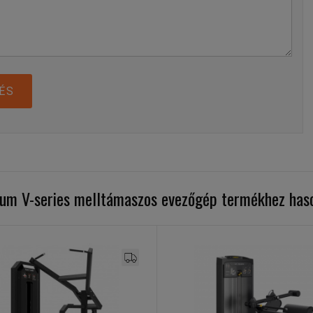
ÉS
inum V-series melltámaszos evezőgép termékhez has