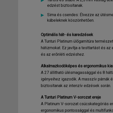
edzést biztosítanak.
Sima és csendes: Élvezze az ütésmen
kábeleknek köszönhetően.
Optimális hát- és karedzések
A Tunturi Platinum ülőgarnitúra természe
hátizmokat. Ez javítja a testtartást és a
és az erőnléti edzéshez.
Alkalmazkodóképes és ergonomikus kial
A 27 állítható ülésmagassággal és 8 hát
igényeihez igazodik. A masszív párnák é
biztosítanak az intenzív edzések során.
A Tunturi Platinum V-sorozat ereje
A Platinum V-sorozat csúcskategóriás erő
ergonomikus pontossággal és multifunkc