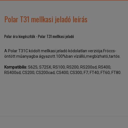
Polar T31 mellkasi jeladó leírás
Polar óra kiegészítők - Polar T31 mellkasi jeladó
A Polar T31C kódolt mellkasi jeladó kódolatlan verziója.Fröccs-
öntött műanyagba ágyazott.100%ban vízálló,megbízható,tartós.
Kompatibilis:
S625; S725X; RS100; RS200; RS200sd; RS400;
RS400sd; CS200; CS200cad; CS400; CS300; F7; FT40; FT60; FT80.