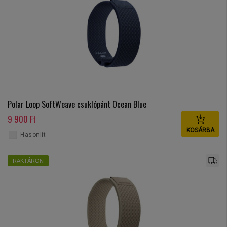
Polar Loop SoftWeave csuklópánt Ocean Blue
9 900 Ft
KOSÁRBA
Hasonlít
RAKTÁRON