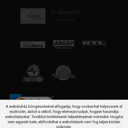
Árukereső.hu
A webáruház böngészésével elfogadja, hogy cookie-kat helyezzünk el
eszközén, abból a célból, hogy elemezni tudjuk, hogyan használja
weboldalunkat. Továbbá hirdetéseink teljesítényének mérésére. Hogyha
nem egyezik bele, előfordulhat a weboldalunk nem fog teljes körűen
működni.