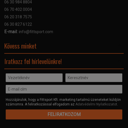
06 30 984 8804
Szerviz hibabejelentő
06 70 402 0004
GYIK
06 20 318 7575
Kapcsolat
06 30 827 6122
Céginformáció
E-mail:
info@fittsport.com
Elismeréseink és díjaink
Adatvédelmi nyilatkozat
Kövess minket
Facebook
Iratkozz fel hírlevelünkre!
Hozzájárulok, hogy a Fittsport Kft. marketing tartalmú üzeneteket küldjön
számomra. A feliratkozással elfogadom az
Adatvédelmi Nyilatkozatot
.
FELIRATKOZOM