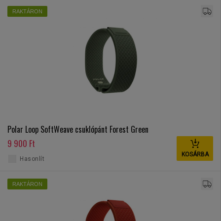
RAKTÁRON
Polar Loop SoftWeave csuklópánt Forest Green
9 900 Ft
KOSÁRBA
Hasonlít
RAKTÁRON