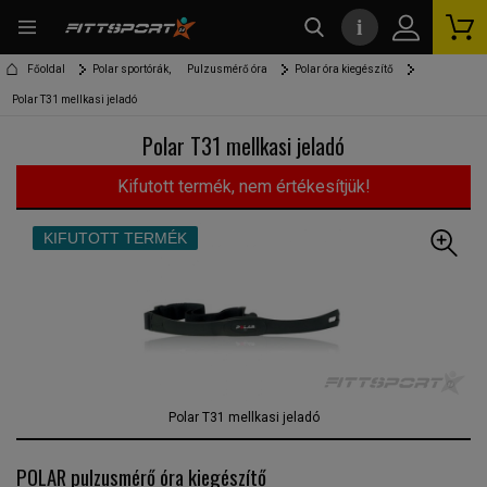
i
kereső
Főoldal
Polar sportórák,
Pulzusmérő óra
Polar óra kiegészítő
Polar T31 mellkasi jeladó
Polar T31 mellkasi jeladó
Kifutott termék, nem értékesítjük!
KIFUTOTT TERMÉK
Polar T31 mellkasi jeladó
POLAR pulzusmérő óra kiegészítő