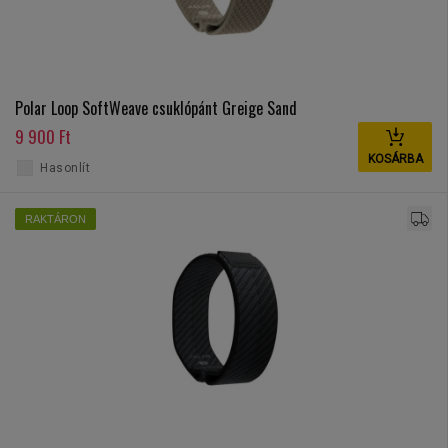
Polar Loop SoftWeave csuklópánt Greige Sand
9 900 Ft
KOSÁRBA
Hasonlít
RAKTÁRON