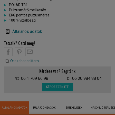
POLAR T31
Pulzusmérő mellkasöv
EKG pontos pulzusmérés
100 % vizállóság
Általános adatok
Tetszik? Oszd meg!
Összehasonlítom
Kérdése van? Segítünk:
06 1 709 66 98
06 30 984 88 04
KÉRDEZZEN ITT!
ÁLTALÁNOS ADATOK
TULAJDONSÁGOK
ÉRTÉKELÉSEK
HASONLÓ TERMÉK