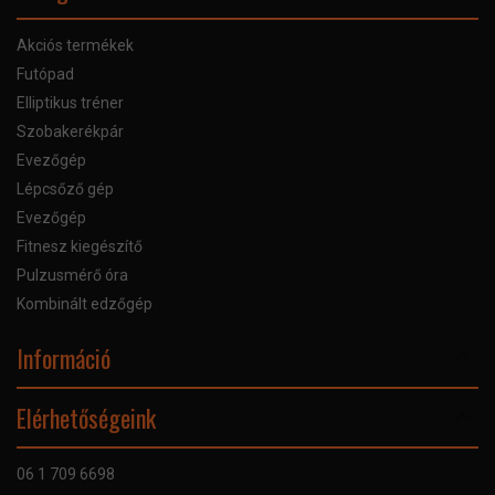
Akciós termékek
Futópad
Elliptikus tréner
Szobakerékpár
Evezőgép
Lépcsőző gép
Evezőgép
Fitnesz kiegészítő
Pulzusmérő óra
Kombinált edzőgép
Információ
Online Áruhitel
Elérhetőségeink
Bankkártyás fizetés
Szállítás
06 1 709 6698
Garancia