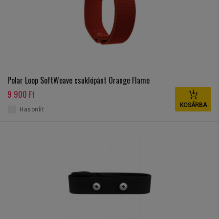
Polar Loop SoftWeave csuklópánt Orange Flame
9 900 Ft
KOSÁRBA
Hasonlít