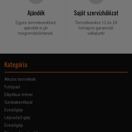
Ajándék
Saját szervízhálózat
Egyes termékeinkhez
Termékeinkre 12 és 24
ajándék is jár
hónapos garanciát
megrendelőinknek.
vállalunk!
Kategória
Akciós termékek
Futópad
Elliptikus tréner
Szobakerékpár
Evezőgép
Lépcsőző gép
Evezőgép