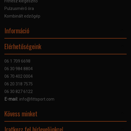
Fitnesz kiegészítő
Pulzusmérő óra
Kombinált edzőgép
Információ
Online Áruhitel
Elérhetőségeink
Bankkártyás fizetés
Szállítás
06 1 709 6698
Garancia
06 30 984 8804
Szerviz hibabejelentő
06 70 402 0004
GYIK
06 20 318 7575
Kapcsolat
06 30 827 6122
Céginformáció
E-mail:
info@fittsport.com
Elismeréseink és díjaink
Adatvédelmi nyilatkozat
Kövess minket
Facebook
Iratkozz fel hírlevelünkre!