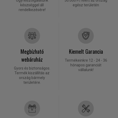
Ügyfélszolgálatunk
50.000 Ft felett az ország
készséggel áll
egész területén
rendelkezésére!
Megbízható
Kiemelt Garancia
webáruház
Termékeinkre 12 - 24 - 36
hónapos garanciát
Gyors és biztonságos.
vállalunk!
Termék kiszállítás az
ország bármely
területére.