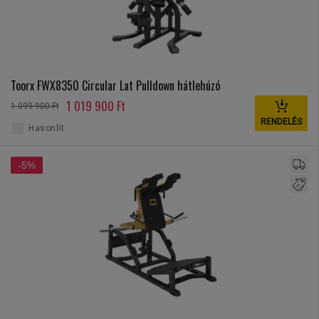
Toorx FWX8350 Circular Lat Pulldown hátlehúzó
1 019 900 Ft
1 099 900 Ft
RENDELÉS
Hasonlít
-5%