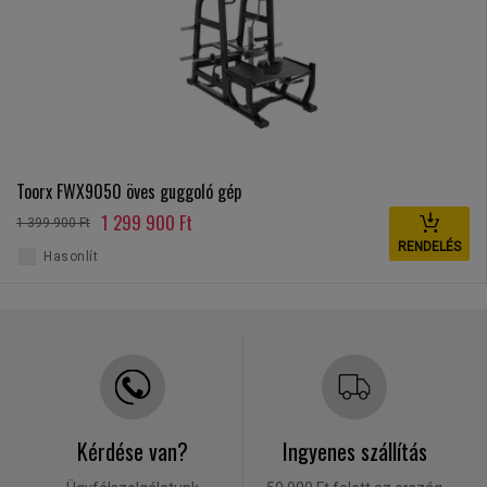
Toorx FWX9050 öves guggoló gép
1 299 900 Ft
1 399 900 Ft
RENDELÉS
Hasonlít
Kérdése van?
Ingyenes szállítás