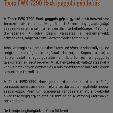
Toorx FWX-7290 Hack guggoló gép leírás
A
Toorx FWX-7290 Hack guggoló gép
a gyártó profi használatra
tervezett alkalmazása. Megerősített 3 mm anyagvastagságú
vázszerkezete miatt a maximális terhelhetősége 490 kg.
(Felhasználó + súly) Ideális választás a legkeményebb
edzésekhez, nagy forgalmú edzőtermek esetében is.
Alsó végtagjaink izmainakhatékony edzését szabadsúlyos, de
mégis biztonságos mozgással formálja. Képes a teljes
lábizomzatot megdolgoztatni a lábtolás és a guggolás
gyakorlatainak segítségével. A láb helyzetének változtatásával a
vádli is hatékonyan edzhető és a toló mozdulatsor hatására comb
izmunkat is formáljuk.
A Toorx
FWX-7290
Hack gép komfort fokozatát a minőségi
párnázás növeli, ami ezen felül a testtartást is megfelelő módon
szabályozza. Prémium csapágyas rendszere miatt a gyakorlat
elvégzése végig egyenletes. 50 mm-es belső átmérőjű tárcsákkal
használható.
Ne feledje, segítségünkkel Ön is fitt lehet.