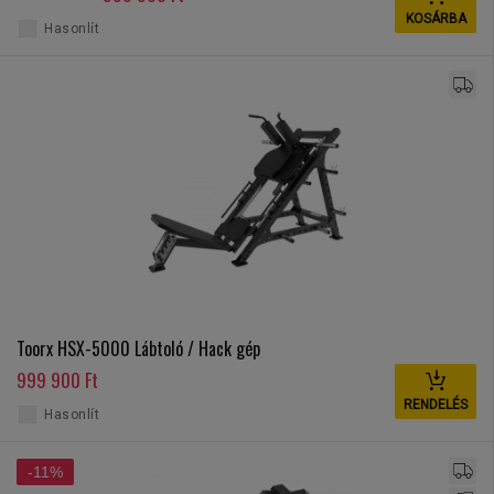
KOSÁRBA
Hasonlít
Toorx HSX-5000 Lábtoló / Hack gép
999 900 Ft
RENDELÉS
Hasonlít
-11%