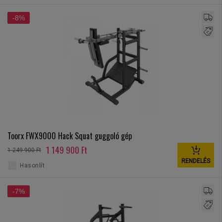
-8%
Toorx FWX9000 Hack Squat guggoló gép
1 149 900 Ft
1 249 900 Ft
RENDELÉS
Hasonlít
-7%