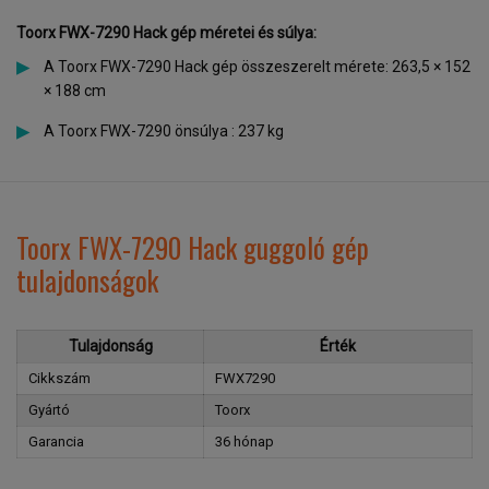
Toorx
FWX-7290
Hack gép méretei és súlya:
A Toorx FWX-7290 Hack gép összeszerelt mérete: 263,5 × 152
× 188 cm
A Toorx FWX-7290 önsúlya : 237 kg
Toorx FWX-7290 Hack guggoló gép
tulajdonságok
Tulajdonság
Érték
Cikkszám
FWX7290
Gyártó
Toorx
Garancia
36 hónap