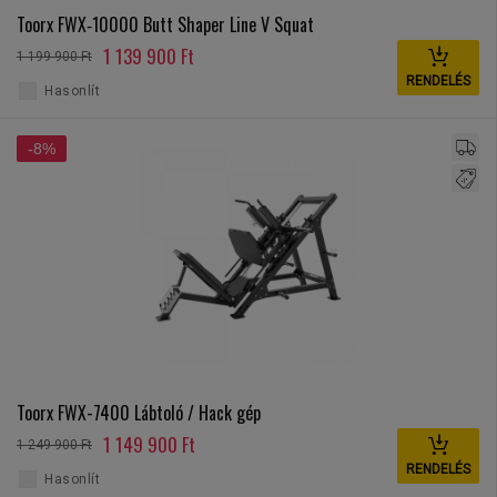
Toorx FWX‑10000 Butt Shaper Line V Squat
1 139 900 Ft
1 199 900 Ft
RENDELÉS
Hasonlít
-8%
Toorx FWX-7400 Lábtoló / Hack gép
1 149 900 Ft
1 249 900 Ft
RENDELÉS
Hasonlít