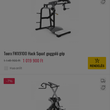
Toorx FWX9100 Hack Squat guggoló gép
1 019 900 Ft
1 149 900 Ft
RENDELÉS
Hasonlít
-7%