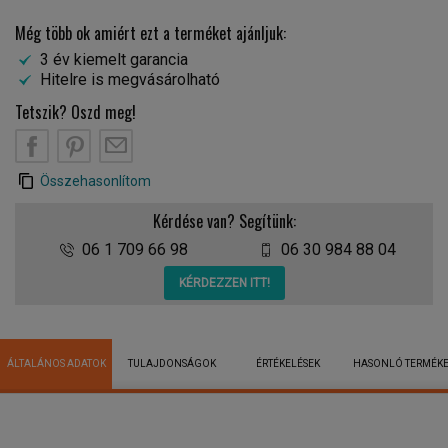
Még több ok amiért ezt a terméket ajánljuk:
3 év kiemelt garancia
Hitelre is megvásárolható
Tetszik? Oszd meg!
Összehasonlítom
Kérdése van? Segítünk:
06 1 709 66 98
06 30 984 88 04
KÉRDEZZEN ITT!
ÁLTALÁNOS ADATOK
TULAJDONSÁGOK
ÉRTÉKELÉSEK
HASONLÓ TERMÉK