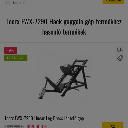
KOSÁRBA
Hasonlít
Toorx FWX-7290 Hack guggoló gép termékhez
hasonló termékek
-9%
RAKTÁRON
Toorx FWX-7250 Linear Leg Press lábtoló gép
999 900 Ft
1 099 900 Ft