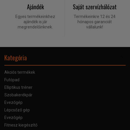
Ajándék
Saját szervízhálózat
Egyes termékeinkhez
Termékeinkre 12 és 24
ajándék is jár
hónapos garanciát
megrendelőinknek.
vállalunk!
Kategória
Akciós termékek
Futópad
Elliptikus tréner
Szobakerékpár
Evezőgép
Lépcsőző gép
Evezőgép
Fitnesz kiegészítő