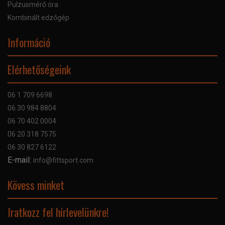
Pulzusmérő óra
Kombinált edzőgép
Információ
Online Áruhitel
Elérhetőségeink
Bankkártyás fizetés
Szállítás
06 1 709 6698
Garancia
06 30 984 8804
Szerviz hibabejelentő
06 70 402 0004
GYIK
06 20 318 7575
Kapcsolat
06 30 827 6122
Céginformáció
E-mail:
info@fittsport.com
Elismeréseink és díjaink
Adatvédelmi nyilatkozat
Kövess minket
Facebook
Iratkozz fel hírlevelünkre!