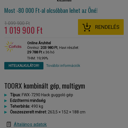
kiszállítás
Most -80 000 Ft-al
olcsóbban lehet az Öné!
1 099 900 Ft
RENDELÉS
1 019 900 Ft
Online Áruhitel
Önrész:
203 980 Ft
, Havi részlet:
29 788 Ft
x 36 hó
THM: 19,99%
További információk
HITELKALKULÁTOR!
TOORX kombinált gép, multigym
Típus:
FWX-7290 Hack guggoló gép
Edzőtermi
minőség
Teherbírás:
490 kg
Összeszerelt méret:
263,5 × 152 × 188 cm
Általános adatok