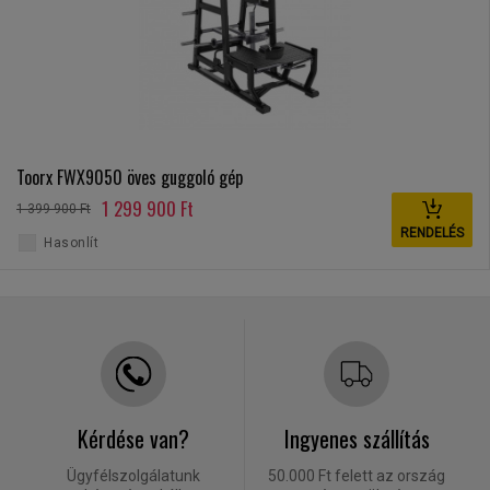
Toorx FWX9050 öves guggoló gép
1 299 900 Ft
1 399 900 Ft
RENDELÉS
Hasonlít
Kérdése van?
Ingyenes szállítás
Ügyfélszolgálatunk
50.000 Ft felett az ország