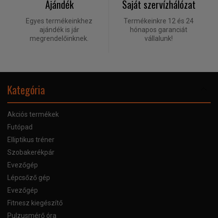
Ajándék
Saját szervízhálózat
Egyes termékeinkhez
Termékeinkre 12 és 24
ajándék is jár
hónapos garanciát
megrendelőinknek.
vállalunk!
Kategória
Akciós termékek
Futópad
Elliptikus tréner
Szobakerékpár
Evezőgép
Lépcsőző gép
Evezőgép
Fitnesz kiegészítő
Pulzusmérő óra