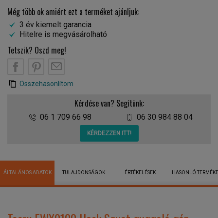
Még több ok amiért ezt a terméket ajánljuk:
3 év kiemelt garancia
Hitelre is megvásárolható
Tetszik? Oszd meg!
Összehasonlítom
Kérdése van? Segítünk:
06 1 709 66 98
06 30 984 88 04
KÉRDEZZEN ITT!
ÁLTALÁNOS ADATOK
TULAJDONSÁGOK
ÉRTÉKELÉSEK
HASONLÓ TERMÉK