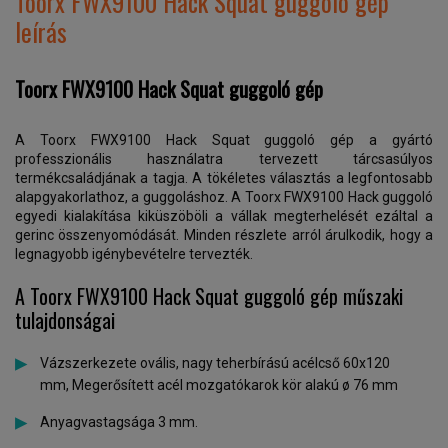
Toorx FWX9100 Hack Squat guggoló gép
leírás
Toorx FWX9100 Hack Squat guggoló gép
A Toorx FWX9100 Hack Squat guggoló gép a gyártó
professzionális használatra tervezett tárcsasúlyos
termékcsaládjának a tagja. A tökéletes választás a legfontosabb
alapgyakorlathoz, a guggoláshoz. A Toorx FWX9100 Hack guggoló
egyedi kialakítása kiküszöböli a vállak megterhelését ezáltal a
gerinc összenyomódását. Minden részlete arról árulkodik, hogy a
legnagyobb igénybevételre tervezték.
A Toorx FWX9100 Hack Squat guggoló gép műszaki
tulajdonságai
Vázszerkezete ovális, nagy teherbírású acélcső 60x120
mm, Megerősített acél mozgatókarok kör alakú ø 76 mm
Anyagvastagsága 3 mm.