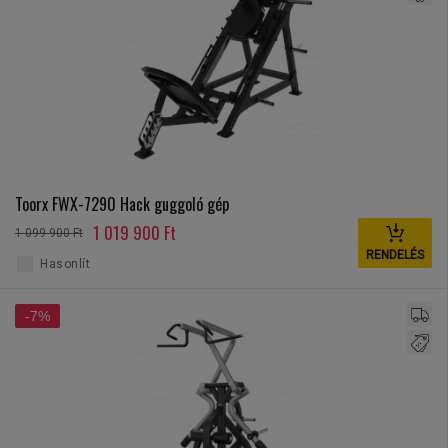
Toorx FWX-7290 Hack guggoló gép
1 019 900 Ft
1 099 900 Ft
RENDELÉS
Hasonlít
-7%