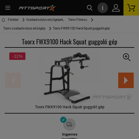
i
kereső
Főoldal
Szabadsúlyos edzőgépek,
Toorx Fitness
Toorx szabadsúlyos edzőgép
Toorx FWX9100 Hack Squat guggoló gép
Toorx FWX9100 Hack Squat guggoló gép
-11%
Toorx FWX9100 Hack Squat guggoló gép
Ingyenes