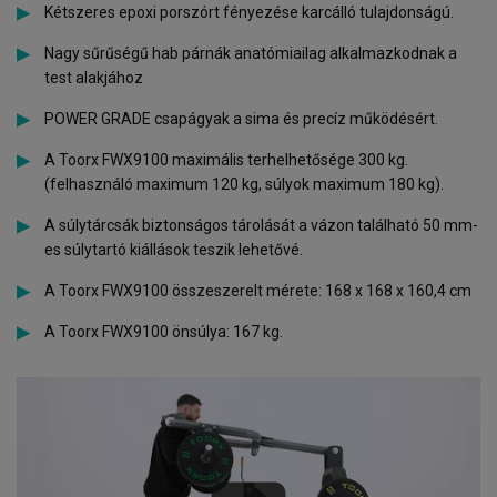
Kétszeres epoxi porszórt fényezése karcálló tulajdonságú.
Nagy sűrűségű hab párnák anatómiailag alkalmazkodnak a
test alakjához
POWER GRADE csapágyak a sima és precíz működésért.
A Toorx FWX9100 maximális terhelhetősége 300 kg.
(felhasználó maximum 120 kg, súlyok maximum 180 kg).
A súlytárcsák biztonságos tárolását a vázon található 50 mm-
es súlytartó kiállások teszik lehetővé.
A Toorx FWX9100 összeszerelt mérete: 168 x 168 x 160,4 cm
A Toorx FWX9100 önsúlya: 167 kg.