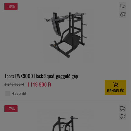
-8%
Toorx FWX9000 Hack Squat guggoló gép
1 149 900 Ft
1 249 900 Ft
RENDELÉS
Hasonlít
-7%