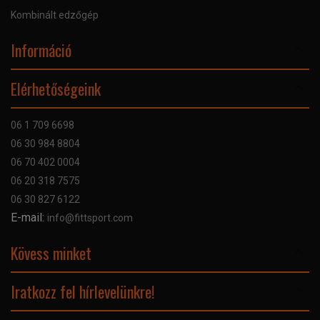
Kombinált edzőgép
Információ
Online Áruhitel
Elérhetőségeink
Bankkártyás fizetés
Szállítás
06 1 709 6698
Garancia
06 30 984 8804
Szerviz hibabejelentő
06 70 402 0004
GYIK
06 20 318 7575
Kapcsolat
06 30 827 6122
Céginformáció
E-mail:
info@fittsport.com
Elismeréseink és díjaink
Adatvédelmi nyilatkozat
Kövess minket
Facebook
Iratkozz fel hírlevelünkre!