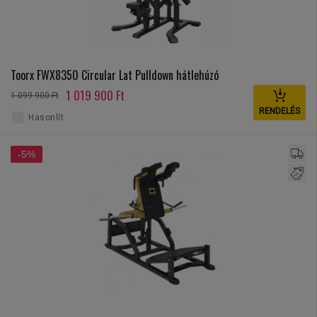
Toorx FWX8350 Circular Lat Pulldown hátlehúzó
1 019 900 Ft
1 099 900 Ft
RENDELÉS
Hasonlít
-5%