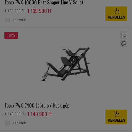
Toorx FWX‑10000 Butt Shaper Line V Squat
1 139 900 Ft
1 199 900 Ft
RENDELÉS
Hasonlít
-8%
Toorx FWX-7400 Lábtoló / Hack gép
1 149 900 Ft
1 249 900 Ft
RENDELÉS
Hasonlít