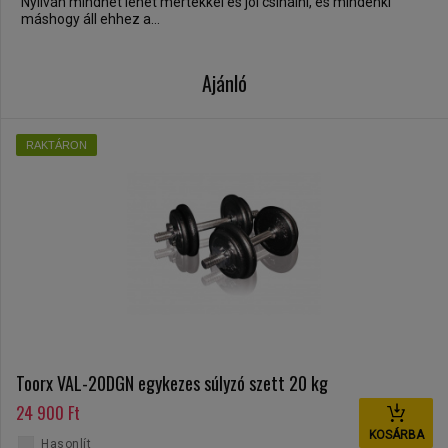
Nyilván mindnet lehet mértékkel és jól csinálni, és mindenki
máshogy áll ehhez a...
Ajánló
RAKTÁRON
Toorx VAL-20DGN egykezes súlyzó szett 20 kg
24 900 Ft
KOSÁRBA
Hasonlít