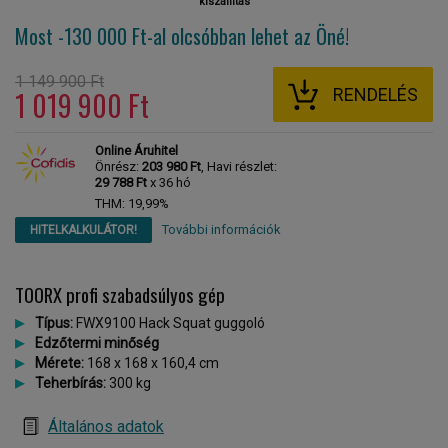
kiszállítás
Most -130 000 Ft-al
olcsóbban lehet az Öné!
1 149 900 Ft
RENDELÉS
1 019 900 Ft
Online Áruhitel
Önrész:
203 980 Ft
, Havi részlet:
29 788 Ft
x 36 hó
THM: 19,99%
További információk
HITELKALKULÁTOR!
TOORX profi szabadsúlyos gép
Típus:
FWX9100 Hack Squat guggoló
Edzőtermi minőség
Mérete:
168 x 168 x 160,4 cm
Teherbírás:
300 kg
Általános adatok