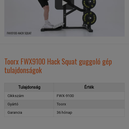
Toorx FWX9100 Hack Squat guggoló gép
tulajdonságok
Tulajdonság
Érték
Cikkszám
FWX-9100
Gyártó
Toorx
Garancia
36 hónap