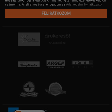
Hozzájárulok, hogy a Fittsport Kft. marketing tartalmú üzeneteket küldjön
számomra. A feliratkozással elfogadom az
Adatvédelmi Nyilatkozatot
.
FELIRATKOZOM
Árukereső.hu