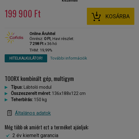
kiszállítás
199 900 Ft
KOSÁRBA
Online Áruhitel
Önrész:
0 Ft
, Havi részlet:
7 298 Ft
x 36 hó
THM: 19,99%
További információk
HITELKALKULÁTOR!
TOORX kombinált gép, multigym
Típus:
Lábtoló modul
Összeszerelt méret:
136x188x122 cm
Teherbírás:
150 kg
Általános adatok
Még több ok amiért ezt a terméket ajánljuk:
2 év kiemelt garancia