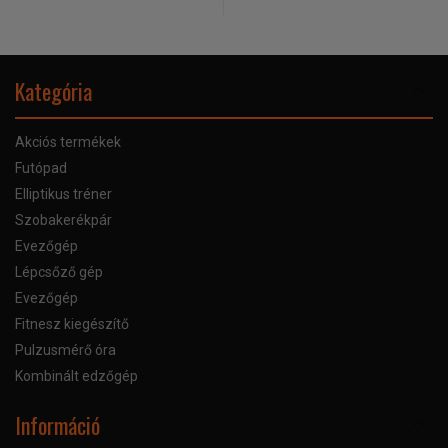
Kategória
Akciós termékek
Futópad
Elliptikus tréner
Szobakerékpár
Evezőgép
Lépcsőző gép
Evezőgép
Fitnesz kiegészítő
Pulzusmérő óra
Kombinált edzőgép
Információ