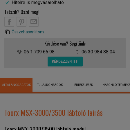
Hitelre is megvásárolható
Tetszik? Oszd meg!
Összehasonlítom
Kérdése van? Segítünk:
06 1 709 66 98
06 30 984 88 04
KÉRDEZZEN ITT!
ÁLTALÁNOS ADATOK
TULAJDONSÁGOK
ÉRTÉKELÉSEK
HASONLÓ TERMÉK
Toorx MSX-3000/3500 lábtoló leírás
Toorx MSX-3000/3500 lábtoló modul