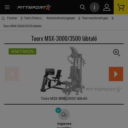
i
kereső
Főoldal
Toorx Fitness,
Kombinált edzőgépek
Toorx kombinált gép
Toorx MSX-3000/3500 lábtoló
Toorx MSX-3000/3500 lábtoló
RAKTÁRON
Toorx MSX-3000/3500 lábtoló
Ingyenes