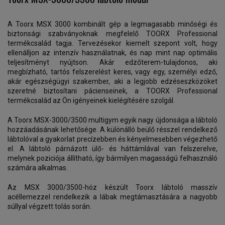
A Toorx MSX 3000 kombinált gép a legmagasabb minőségi és
biztonsági szabványoknak megfelelő TOORX Professional
termékcsalád tagja. Tervezésekor kiemelt szepont volt, hogy
ellenálljon az intenzív használatnak, és nap mint nap optimális
teljesítményt nyújtson. Akár edzőterem-tulajdonos, aki
megbízható, tartós felszerelést keres, vagy egy, személyi edző,
akár egészségügyi szakember, aki a legjobb edzéseszközöket
szeretné biztosítani pácienseinek, a TOORX Professional
termékcsalád az Ön igényeinek kielégítésére szolgál.
A Toorx MSX-3000/3500 multigym egyik nagy újdonsága a lábtoló
hozzáadásának lehetősége. A különálló beülő résszel rendelkező
lábtolóval a gyakorlat precízebben és kényelmesebben végezhető
el. A lábtoló párnázott ülő- és háttámlával van felszerelve,
melynek poziciója állítható, így bármilyen magasságú felhasználó
számára alkalmas.
Az MSX 3000/3500-höz készült Toorx lábtoló masszív
acéllemezzel rendelkezik a lábak megtámasztására a nagyobb
súllyal végzett tolás során.