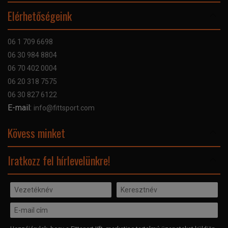
Online Áruhitel
Elérhetőségeink
Bankkártyás fizetés
Szállítás
06 1 709 6698
Garancia
06 30 984 8804
Szerviz hibabejelentő
06 70 402 0004
GYIK
06 20 318 7575
Kapcsolat
06 30 827 6122
Céginformáció
E-mail:
info@fittsport.com
Elismeréseink és díjaink
Adatvédelmi nyilatkozat
Kövess minket
Facebook
Iratkozz fel hírlevelünkre!