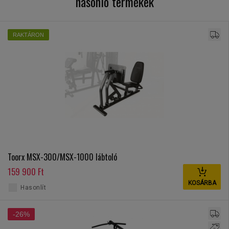
hasonló termékek
RAKTÁRON
Toorx MSX-300/MSX-1000 lábtoló
159 900 Ft
KOSÁRBA
Hasonlít
-26%