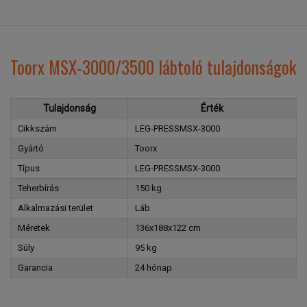
Toorx MSX-3000/3500 lábtoló tulajdonságok
Tulajdonság
Érték
Cikkszám
LEG-PRESSMSX-3000
Gyártó
Toorx
Típus
LEG-PRESSMSX-3000
Teherbírás
150 kg
Alkalmazási terület
Láb
Méretek
136x188x122 cm
Súly
95 kg
Garancia
24 hónap