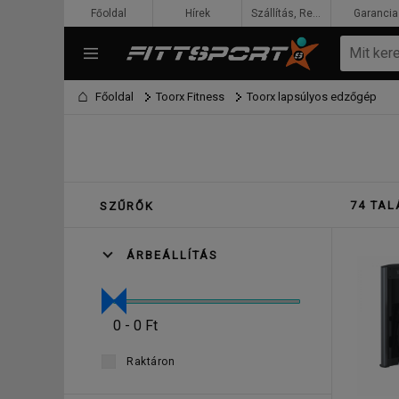
Főoldal
Hírek
Szállítás, Rendelés, Fizetés
Garancia
Főoldal
Toorx Fitness
Toorx lapsúlyos edzőgép
74 TAL
SZŰRŐK
ÁRBEÁLLÍTÁS
0 - 0 Ft
Raktáron