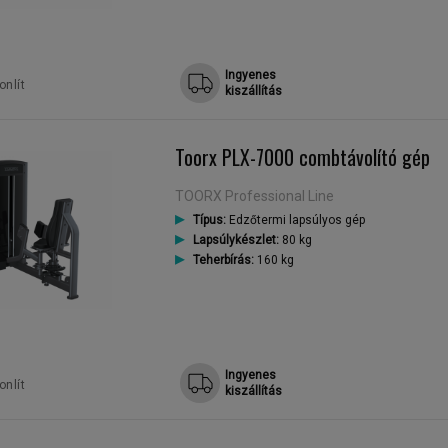
Ingyenes
nlít
kiszállítás
Toorx PLX-7000 combtávolító gép
TOORX Professional Line
Típus:
Edzőtermi lapsúlyos gép
Lapsúlykészlet:
80 kg
Teherbírás:
160 kg
Ingyenes
nlít
kiszállítás