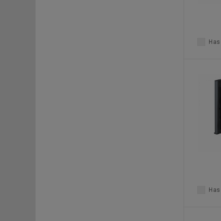
Haso
Haso