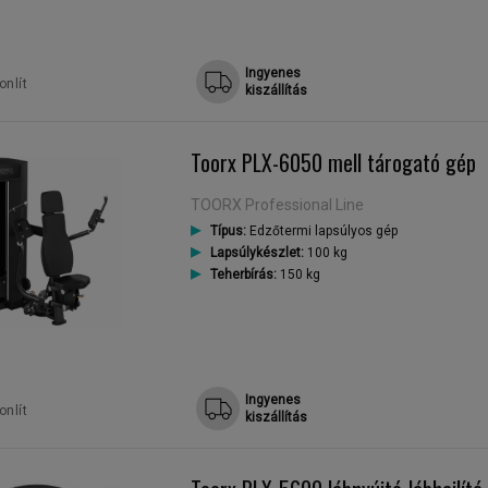
Ingyenes
nlít
kiszállítás
Toorx PLX-6050 mell tárogató gép
TOORX Professional Line
Típus:
Edzőtermi lapsúlyos gép
Lapsúlykészlet:
100 kg
Teherbírás:
150 kg
Ingyenes
nlít
kiszállítás