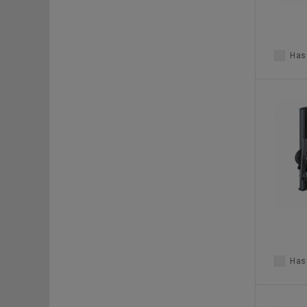
Haso
Haso