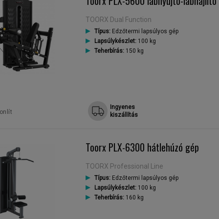
Toorx PLX-5600 lábnyújtó-lábhajlító
TOORX Dual Function
Típus:
Edzőtermi lapsúlyos gép
Lapsúlykészlet:
100 kg
Teherbírás:
150 kg
Ingyenes
nlít
kiszállítás
Toorx PLX-6300 hátlehúzó gép
TOORX Professional Line
Típus:
Edzőtermi lapsúlyos gép
Lapsúlykészlet:
100 kg
Teherbírás:
160 kg