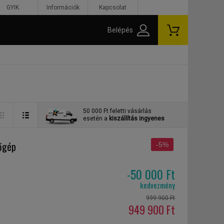
GYIK
Információk
Kapcsolat
Belépés
50 000 Ft feletti vásárlás
esetén a
kiszállítás ingyenes
őgép
-5%
-50 000 Ft
kedvezmény
999 900 Ft
949 900 Ft