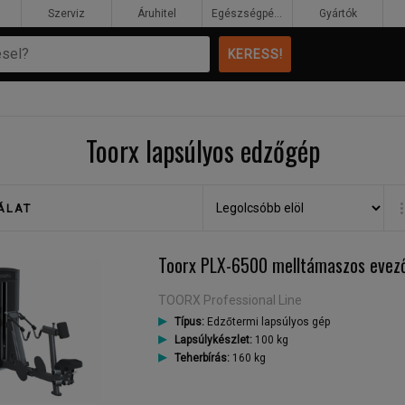
Szerviz
Áruhitel
Egészségpénztár
Gyártók
Toorx lapsúlyos edzőgép
ÁLAT
Toorx PLX-6500 melltámaszos evez
TOORX Professional Line
Típus:
Edzőtermi lapsúlyos gép
Lapsúlykészlet:
100 kg
Teherbírás:
160 kg