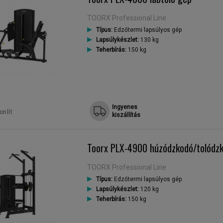
TOORX Professional Line
Típus:
Edzőtermi lapsúlyos gép
Lapsúlykészlet:
130 kg
Teherbírás:
150 kg
Ingyenes
nlít
kiszállítás
Toorx PLX-4900 húzódzkodó/tolódz
TOORX Professional Line
Típus:
Edzőtermi lapsúlyos gép
Lapsúlykészlet:
120 kg
Teherbírás:
150 kg