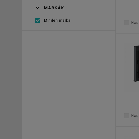
MÁRKÁK
Minden márka
Haso
Haso