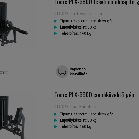
Toorx PLX-6800 fekvő combhajlító 
TOORX Professional Line
Típus:
Edzőtermi lapsúlyos gép
Lapsúlykészlet:
80 kg
Teherbírás:
160 kg
Ingyenes
nlít
kiszállítás
Toorx PLX-6900 combközelítő gép
TOORX Dual Function
Típus:
Edzőtermi lapsúlyos gép
Lapsúlykészlet:
80 kg
Teherbírás:
160 kg