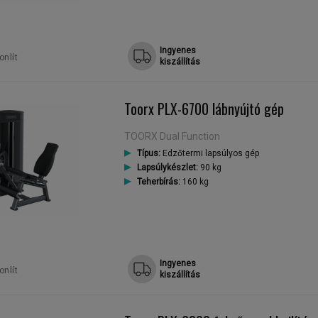
Ingyenes
nlít
kiszállítás
Toorx PLX-6700 lábnyújtó gép
TOORX Dual Function
Típus:
Edzőtermi lapsúlyos gép
Lapsúlykészlet:
90 kg
Teherbírás:
160 kg
Ingyenes
nlít
kiszállítás