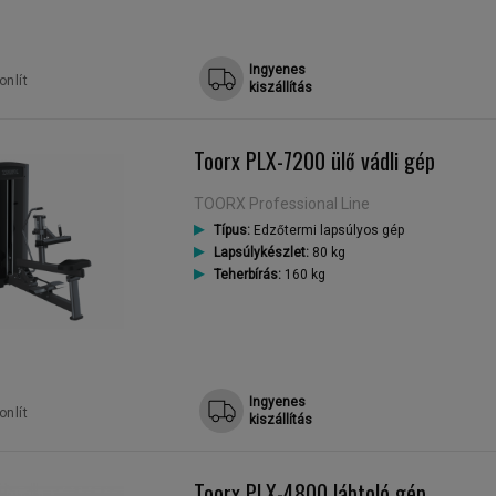
Ingyenes
nlít
kiszállítás
Toorx PLX-7200 ülő vádli gép
TOORX Professional Line
Típus:
Edzőtermi lapsúlyos gép
Lapsúlykészlet:
80 kg
Teherbírás:
160 kg
Ingyenes
nlít
kiszállítás
Toorx PLX-4800 lábtoló gép