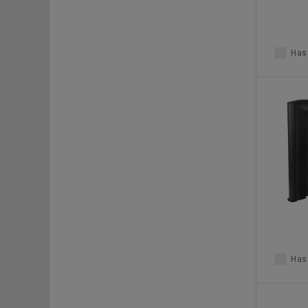
Haso
Haso