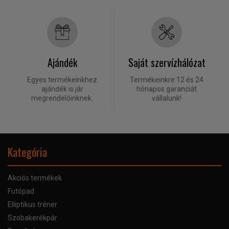
Ajándék
Saját szervízhálózat
Egyes termékeinkhez
Termékeinkre 12 és 24
ajándék is jár
hónapos garanciát
megrendelőinknek.
vállalunk!
Kategória
Akciós termékek
Futópad
Elliptikus tréner
Szobakerékpár