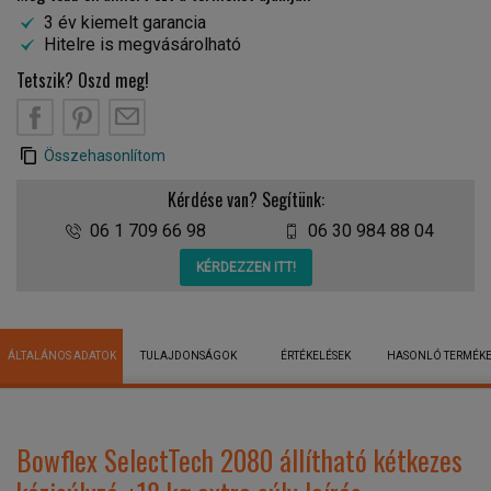
3 év kiemelt garancia
Hitelre is megvásárolható
Tetszik? Oszd meg!
Összehasonlítom
Kérdése van? Segítünk:
06 1 709 66 98
06 30 984 88 04
KÉRDEZZEN ITT!
ÁLTALÁNOS ADATOK
TULAJDONSÁGOK
ÉRTÉKELÉSEK
HASONLÓ TERMÉK
Bowflex SelectTech 2080 állítható kétkezes