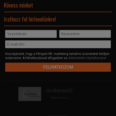
Adatvédelmi nyilatkozat
Kövess minket
Facebook
Iratkozz fel hírlevelünkre!
Hozzájárulok, hogy a Fittsport Kft. marketing tartalmú üzeneteket küldjön
számomra. A feliratkozással elfogadom az
Adatvédelmi Nyilatkozatot
.
FELIRATKOZOM
Árukereső.hu