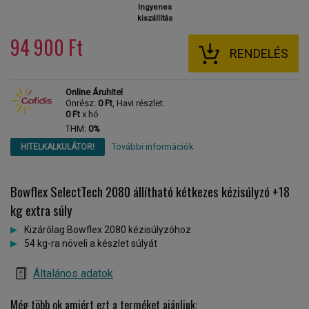
Ingyenes
kiszállítás
94 900 Ft
RENDELÉS
Online Áruhitel
Önrész:
0 Ft
, Havi részlet:
0 Ft
x hó
THM:
0%
További információk
HITELKALKULÁTOR!
Bowflex SelectTech 2080 állítható kétkezes kézisúlyzó +18
kg extra súly
Kizárólag Bowflex 2080 kézisúlyzóhoz
54 kg-ra növeli a készlet súlyát
Általános adatok
Még több ok amiért ezt a terméket ajánljuk: