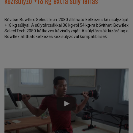
kézisúlyzó +18 kg extra súly leírás
Bővítse Bowflex SelectTech 2080 állítható kétkezes kézisúlyzóját
+18 kg súllyal. A súlytárcsákkal 36 kg-ról 54 kg-ra bővítheti Bowflex
SelectTech 2080 kétkezes kézisúlyzóját. A súlytárcsák kizárólag a
Bowflex állíthatókétkezes kézisúlyzóval kompatibilisek.