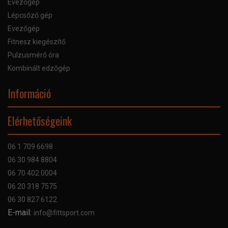
Evezőgép
Lépcsőző gép
Evezőgép
Fitnesz kiegészítő
Pulzusmérő óra
Kombinált edzőgép
Információ
Online Áruhitel
Elérhetőségeink
Bankkártyás fizetés
Szállítás
06 1 709 6698
Garancia
06 30 984 8804
Szerviz hibabejelentő
06 70 402 0004
GYIK
06 20 318 7575
Kapcsolat
06 30 827 6122
Céginformáció
E-mail:
info@fittsport.com
Elismeréseink és díjaink