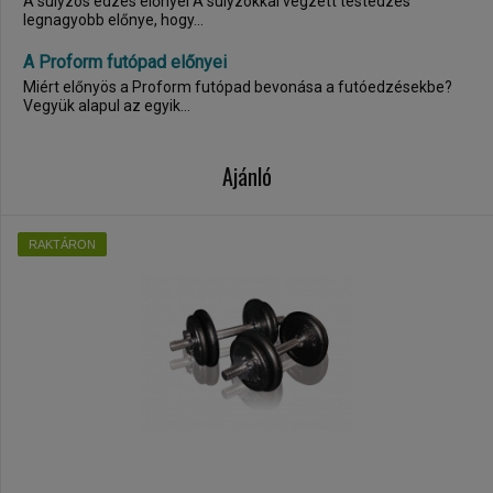
A súlyzós edzés előnyei A súlyzókkal végzett testedzés
legnagyobb előnye, hogy...
A Proform futópad előnyei
Miért előnyös a Proform futópad bevonása a futóedzésekbe?
Vegyük alapul az egyik...
Ajánló
RAKTÁRON