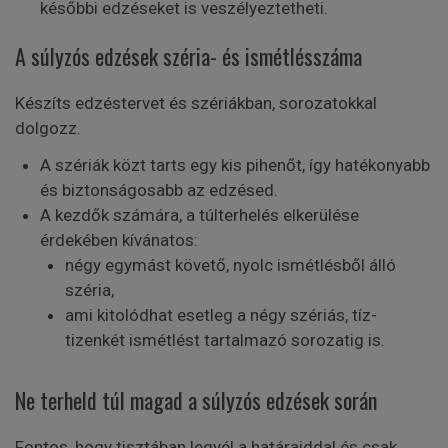
későbbi edzéseket is veszélyeztetheti.
A súlyzós edzések széria- és ismétlésszáma
Készíts edzéstervet és szériákban, sorozatokkal
dolgozz.
A szériák közt tarts egy kis pihenőt, így hatékonyabb
és biztonságosabb az edzésed.
A kezdők számára, a túlterhelés elkerülése
érdekében kívánatos:
négy egymást követő, nyolc ismétlésből álló
széria,
ami kitolódhat esetleg a négy szériás, tíz-
tizenkét ismétlést tartalmazó sorozatig is.
Ne terheld túl magad a súlyzós edzések során
Fontos, hogy tisztában legyél a határaiddal és csak