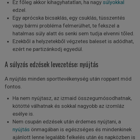
Ez főleg akkor kihagyhatatlan, ha nagy
súlyokkal
edzel.
Egy aprócska bicsaklás, egy csuklás, tüsszentés
vagy bármi probléma felmerülhet, te fekszel a
hatalmas súly alatt és senki sem tudja elvenni tőled.
Ezekből a helyzetekből végzetes baleset is adódhat,
ezért ne partizánkodj egyedül.
A súlyzós edzések levezetése: nyújtás
A nyújtás minden sporttevékenység után roppant mód
fontos.
Ha nem nyújtasz, az izmaid összegumósodhatnak,
kötötté válhatnak és sokkal nagyobb az izomláz
esélye is.
Nem csupán edzések után érdemes nyújtani, a
nyújtás
önmagában is egészséges és mindenkinek
ajánlott lenne legalább felkelés után és napközben is