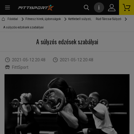
i
kereső
Főoldal
Fitnesz hírek, újdonságok
Kettlebell súlyzó,
Rúd-Tárcsa-Súlyzó
A súlyzós edzések szabályai
A súlyzós edzések szabályai
2021-05-12 20:48
2021-05-12 20:48
FittSport