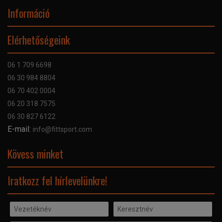
Információ
Online Áruhitel
Elérhetőségeink
Bankkártyás fizetés
Szállítás
06 1 709 6698
Garancia
06 30 984 8804
Szerviz hibabejelentő
06 70 402 0004
GYIK
06 20 318 7575
Kapcsolat
06 30 827 6122
Céginformáció
E-mail:
info@fittsport.com
Elismeréseink és díjaink
Adatvédelmi nyilatkozat
Kövess minket
Facebook
Iratkozz fel hírlevelünkre!