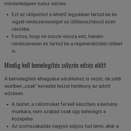
mindenképpen tudsz edzeni.
Ezt az időpontot a lehető legjobban tartsd be és
vigyél rendszerességet az időbeosztásod ezen
részébe.
Fontos, hogy ne össze-vissza edz, hanem
rendszeresen és tartsd be a regenerálódási időket
is.
Mindig kell bemelegítés súlyzós edzés előtt
A bemelegítés elhagyása sérüléshez is vezet, de jobb
esetben „csak” kevésbé leszel hatékony az adott
edzésen.
A testet, a célizmokat fel kell készíteni a kemény
munkára, nem szabad csak úgy belevágni a
közepébe.
Az izomszakadás nagyon súlyos tud lenni, akár a