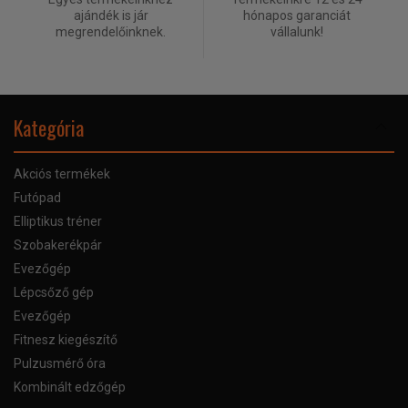
ajándék is jár
hónapos garanciát
megrendelőinknek.
vállalunk!
Kategória
Akciós termékek
Futópad
Elliptikus tréner
Szobakerékpár
Evezőgép
Lépcsőző gép
Evezőgép
Fitnesz kiegészítő
Pulzusmérő óra
Kombinált edzőgép