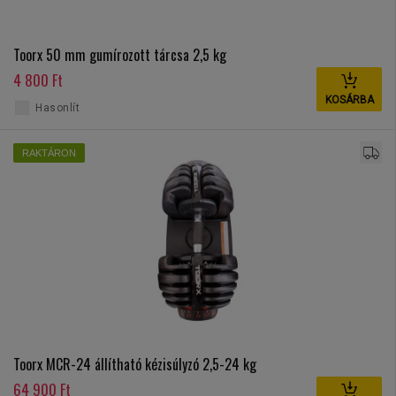
Toorx 50 mm gumírozott tárcsa 2,5 kg
4 800 Ft
KOSÁRBA
Hasonlít
RAKTÁRON
Toorx MCR-24 állítható kézisúlyzó 2,5-24 kg
64 900 Ft