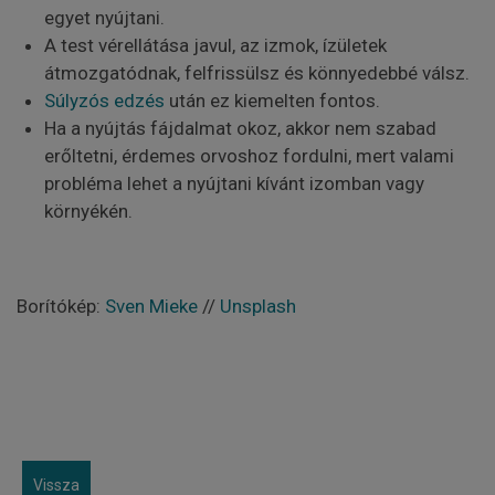
egyet nyújtani.
A test vérellátása javul, az izmok, ízületek
átmozgatódnak, felfrissülsz és könnyedebbé válsz.
Súlyzós edzés
után ez kiemelten fontos.
Ha a nyújtás fájdalmat okoz, akkor nem szabad
erőltetni, érdemes orvoshoz fordulni, mert valami
probléma lehet a nyújtani kívánt izomban vagy
környékén.
Borítókép:
Sven Mieke
//
Unsplash
Vissza