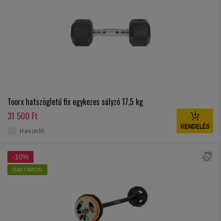
Toorx hatszögletű fix egykezes súlyzó 17,5 kg
31 500 Ft
RENDELÉS
Hasonlít
-10%
RAKTÁRON