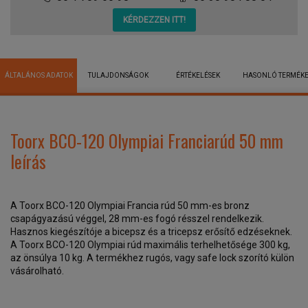
KÉRDEZZEN ITT!
ÁLTALÁNOS ADATOK
TULAJDONSÁGOK
ÉRTÉKELÉSEK
HASONLÓ TERMÉK
Toorx BCO-120 Olympiai Franciarúd 50 mm
leírás
A Toorx BCO-120 Olympiai Francia rúd 50 mm-es bronz
csapágyazású véggel, 28 mm-es fogó résszel rendelkezik.
Hasznos kiegészítóje a bicepsz és a tricepsz erősítő edzéseknek.
A Toorx BCO-120 Olympiai rúd maximális terhelhetősége 300 kg,
az önsúlya 10 kg. A termékhez rugós, vagy safe lock szorító külön
vásárolható.