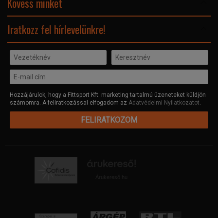
Kövess minket
Facebook
Iratkozz fel hírlevelünkre!
Hozzájárulok, hogy a Fittsport Kft. marketing tartalmú üzeneteket küldjön
számomra. A feliratkozással elfogadom az
Adatvédelmi Nyilatkozatot
.
FELIRATKOZOM
Árukereső.hu