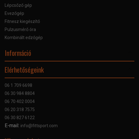
Lépcsőző gép
Evezőgép
Fitnesz kiegészítő
Pulzusmérő óra
Kombinált edzőgép
Információ
Online Áruhitel
Elérhetőségeink
Bankkártyás fizetés
Szállítás
06 1 709 6698
Garancia
06 30 984 8804
Szerviz hibabejelentő
06 70 402 0004
GYIK
06 20 318 7575
Kapcsolat
06 30 827 6122
Céginformáció
E-mail:
info@fittsport.com
Elismeréseink és díjaink
Adatvédelmi nyilatkozat