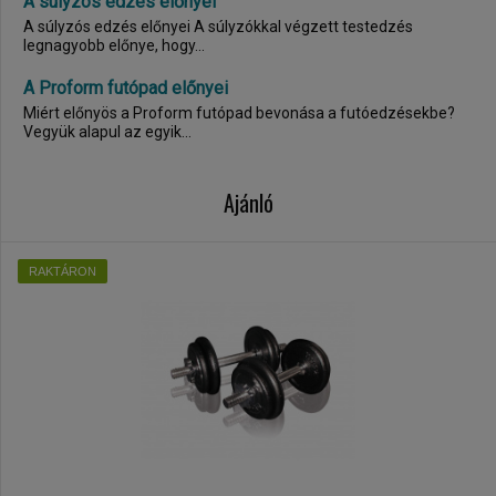
A súlyzós edzés előnyei
A súlyzós edzés előnyei A súlyzókkal végzett testedzés
legnagyobb előnye, hogy...
A Proform futópad előnyei
Miért előnyös a Proform futópad bevonása a futóedzésekbe?
Vegyük alapul az egyik...
Ajánló
RAKTÁRON