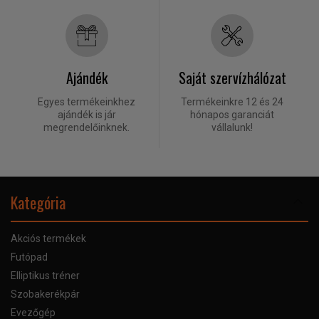
Ajándék
Saját szervízhálózat
Egyes termékeinkhez
Termékeinkre 12 és 24
ajándék is jár
hónapos garanciát
megrendelőinknek.
vállalunk!
Kategória
Akciós termékek
Futópad
Elliptikus tréner
Szobakerékpár
Evezőgép