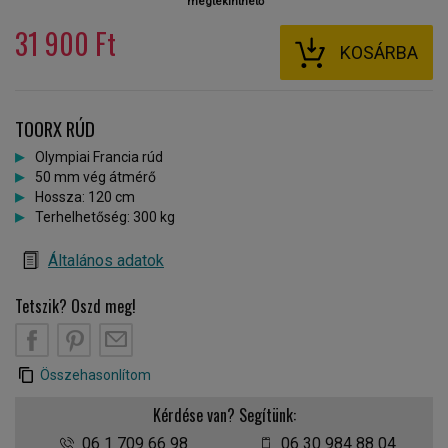
megtekinthető
31 900 Ft
KOSÁRBA
TOORX RÚD
Olympiai Francia rúd
50 mm vég átmérő
Hossza: 120 cm
Terhelhetőség: 300 kg
Általános adatok
Tetszik? Oszd meg!
Összehasonlítom
Kérdése van? Segítünk:
06 1 709 66 98
06 30 984 88 04