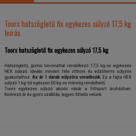
Toorx hatszögletű fix egykezes súlyzó 17,5 kg
leírás
Toorx hatszögletű fix egykezes súlyzó 17,5 kg
Hatszögletű, gumís bevonattal rendelkező 17,5 kg-os egykezes
HEX súlyzó. Ideális minden féle otthoni és edzőtermi súlyzós
gyakorlathoz.
Az ár 1 darab súlyzóra vonatkozik.
Ez a fajta HEX
súlyzó 1 kg-tól egészen 50 kg-os méretig rendelhető.
Toorx egykezes súlyzó akciós vásár a Fittsport áruházban.
Kedvező ár és gyors szállítás, legyen fittebb velünk.