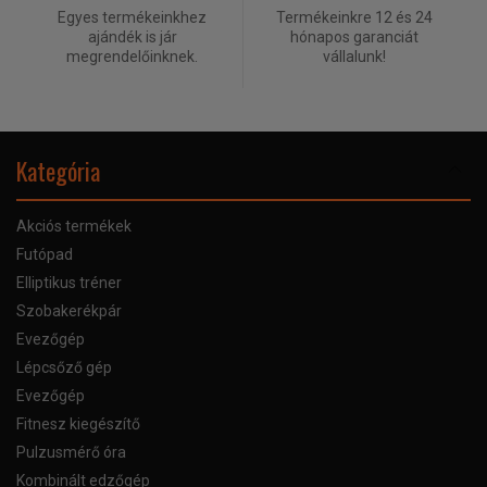
Egyes termékeinkhez
Termékeinkre 12 és 24
ajándék is jár
hónapos garanciát
megrendelőinknek.
vállalunk!
Kategória
Akciós termékek
Futópad
Elliptikus tréner
Szobakerékpár
Evezőgép
Lépcsőző gép
Evezőgép
Fitnesz kiegészítő
Pulzusmérő óra
Kombinált edzőgép