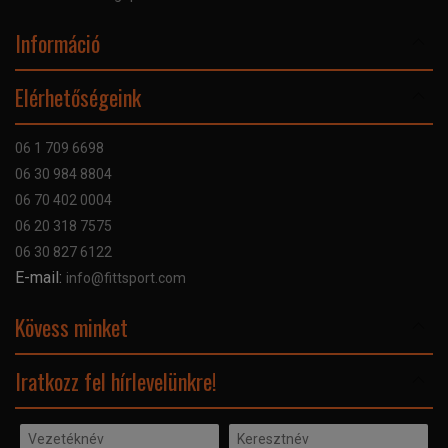
Információ
Online Áruhitel
Elérhetőségeink
Bankkártyás fizetés
Szállítás
06 1 709 6698
Garancia
06 30 984 8804
Szerviz hibabejelentő
06 70 402 0004
GYIK
06 20 318 7575
Kapcsolat
06 30 827 6122
Céginformáció
E-mail:
info@fittsport.com
Elismeréseink és díjaink
Adatvédelmi nyilatkozat
Kövess minket
Facebook
Iratkozz fel hírlevelünkre!