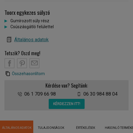
Toorx egykezes súlyzó
Gumírozott súly rész
Csúszásgátló felülettel
Általános adatok
Tetszik? Oszd meg!
Összehasonlítom
Kérdése van? Segítünk:
06 1 709 66 98
06 30 984 88 04
KÉRDEZZEN ITT!
ÁLTALÁNOS ADATOK
TULAJDONSÁGOK
ÉRTÉKELÉSEK
HASONLÓ TERMÉK