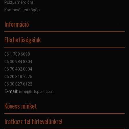
Pulzusmérő óra
Kombinált edzőgép
Információ
Online Áruhitel
Elérhetőségeink
Bankkártyás fizetés
Szállítás
06 1 709 6698
Garancia
06 30 984 8804
Szerviz hibabejelentő
06 70 402 0004
GYIK
06 20 318 7575
Kapcsolat
06 30 827 6122
Céginformáció
E-mail:
info@fittsport.com
Elismeréseink és díjaink
Adatvédelmi nyilatkozat
Kövess minket
Facebook
Iratkozz fel hírlevelünkre!