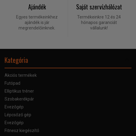
Ajándék
Saját szervízhálózat
Egyes termékeinkhez
Termékeinkre 12 és 24
ajándék is jár
hónapos garanciát
megrendelőinknek.
vállalunk!
Kategória
Akciós termékek
Futópad
Elliptikus tréner
Szobakerékpár
Evezőgép
Lépcsőző gép
Evezőgép
Fitnesz kiegészítő