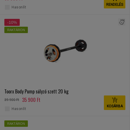
RENDELÉS
Hasonlít
-10%
RAKTÁRON
Toorx Body Pump súlyzó szett 20 kg
35 900 Ft
39 900 Ft
KOSÁRBA
Hasonlít
RAKTÁRON