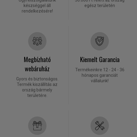
Ügyfélszolgálatunk
50.000 Ft felett az ország
készséggel áll
egész területén
rendelkezésére!
Megbízható
Kiemelt Garancia
webáruház
Termékeinkre 12 - 24 - 36
hónapos garanciát
Gyors és biztonságos.
vállalunk!
Termék kiszállítás az
ország bármely
területére.