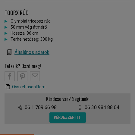
TOORX RÚD
Olympiai tricepsz rúd
50 mm vég átmérő
Hossza: 86 cm
Terhelhetőség: 300 kg
Általános adatok
Tetszik? Oszd meg!
Összehasonlítom
Kérdése van? Segítünk:
06 1 709 66 98
06 30 984 88 04
KÉRDEZZEN ITT!