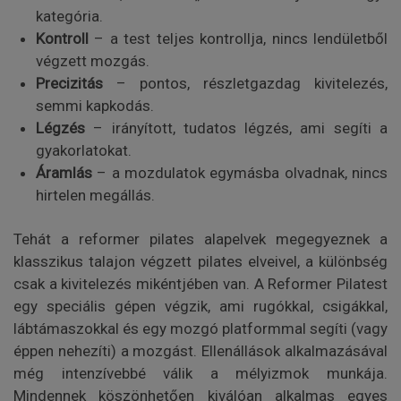
kategória.
Kontroll
– a test teljes kontrollja, nincs lendületből
végzett mozgás.
Precizitás
– pontos, részletgazdag kivitelezés,
semmi kapkodás.
Légzés
– irányított, tudatos légzés, ami segíti a
gyakorlatokat.
Áramlás
– a mozdulatok egymásba olvadnak, nincs
hirtelen megállás.
Tehát a reformer pilates alapelvek megegyeznek a
klasszikus talajon végzett pilates elveivel, a különbség
csak a kivitelezés mikéntjében van. A Reformer Pilatest
egy speciális gépen végzik, ami rugókkal, csigákkal,
lábtámaszokkal és egy mozgó platformmal segíti (vagy
éppen nehezíti) a mozgást. Ellenállások alkalmazásával
még intenzívebbé válik a mélyizmok munkája.
Mindennek köszönhetően kiválóan alkalmas egyes