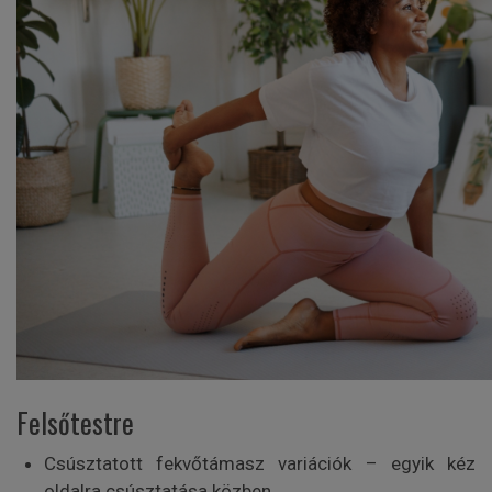
Felsőtestre
Csúsztatott fekvőtámasz variációk – egyik kéz
oldalra csúsztatása közben.