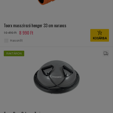
Toorx masszírozó henger 33 cm narancs
8 990 Ft
10 490 Ft
KOSÁRBA
Hasonlít
RAKTÁRON