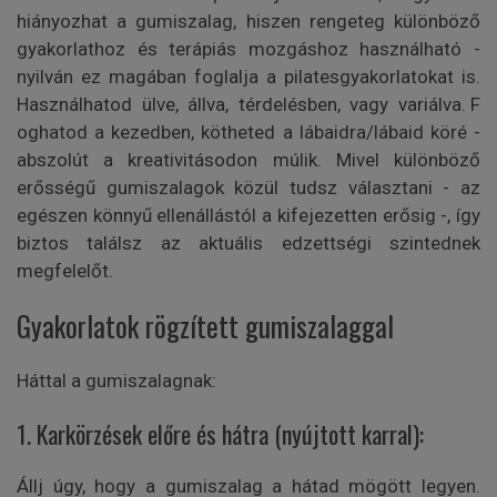
hiányozhat a gumiszalag, hiszen rengeteg különböző
gyakorlathoz és terápiás mozgáshoz használható -
nyilván ez magában foglalja a pilatesgyakorlatokat is.
Használhatod ülve, állva, térdelésben, vagy
variálva. F
oghatod a kezedben, kötheted a lábaidra/lábaid köré -
abszolút a kreativitásodon múlik. Mivel különböző
erősségű gumiszalagok közül tudsz választani - az
egészen könnyű ellenállástól a kifejezetten erősig -, így
biztos találsz az aktuális edzettségi szintednek
megfelelőt.
Gyakorlatok rögzített gumiszalaggal
Háttal a gumiszalagnak:
1. Karkörzések előre és hátra (nyújtott karral):
Állj úgy, hogy a gumiszalag a hátad mögött legyen.