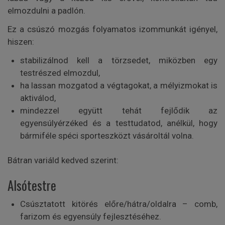
elmozdulni a padlón.
Ez a csúszó mozgás folyamatos izommunkát igényel,
hiszen:
stabilizálnod kell a törzsedet, miközben egy
testrészed elmozdul,
ha lassan mozgatod a végtagokat, a mélyizmokat is
aktiválod,
mindezzel együtt tehát fejlődik az
egyensúlyérzéked és a testtudatod, anélkül, hogy
bármiféle spéci sporteszközt vásároltál volna.
Bátran variáld kedved szerint:
Alsótestre
Csúsztatott kitörés előre/hátra/oldalra – comb,
farizom és egyensúly fejlesztéséhez.