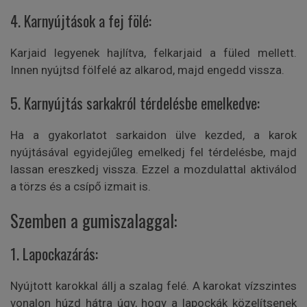
4. Karnyújtások a fej fölé:
Karjaid legyenek hajlítva, felkarjaid a füled mellett.
Innen nyújtsd fölfelé az alkarod, majd engedd vissza.
5. Karnyújtás sarkakról térdelésbe emelkedve:
Ha a gyakorlatot sarkaidon ülve kezded, a karok
nyújtásával egyidejűleg emelkedj fel térdelésbe, majd
lassan ereszkedj vissza. Ezzel a mozdulattal aktiválod
a törzs és a csípő izmait is.
Szemben a gumiszalaggal:
1. Lapockazárás:
Nyújtott karokkal állj a szalag felé. A karokat vízszintes
vonalon húzd hátra úgy, hogy a lapockák közelítsenek