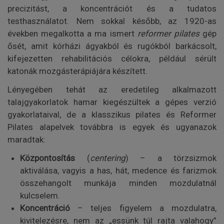
precizitást, a koncentrációt és a tudatos
testhasználatot. Nem sokkal később, az 1920-as
években megalkotta a ma ismert
reformer pilates
gép
ősét, amit kórházi ágyakból és rugókból barkácsolt,
kifejezetten rehabilitációs célokra, például sérült
katonák mozgásterápiájára készített.
Lényegében tehát az eredetileg alkalmazott
talajgyakorlatok hamar kiegészültek a gépes verzió
gyakorlataival, de a klasszikus pilates és Reformer
Pilates alapelvek továbbra is egyek és ugyanazok
maradtak:
Központosítás
(
centering
) – a törzsizmok
aktiválása, vagyis a has, hát, medence és farizmok
összehangolt munkája minden mozdulatnál
kulcselem.
Koncentráció
– teljes figyelem a mozdulatra,
kivitelezésre, nem az „essünk túl rajta valahogy”