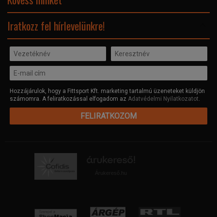
Facebook
Iratkozz fel hírlevelünkre!
Hozzájárulok, hogy a Fittsport Kft. marketing tartalmú üzeneteket küldjön
számomra. A feliratkozással elfogadom az
Adatvédelmi Nyilatkozatot
.
FELIRATKOZOM
Árukereső.hu