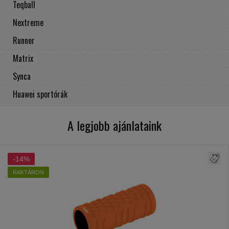
Teqball
Nextreme
Runner
Matrix
Synca
Huawei sportórák
A legjobb ajánlataink
-14%
RAKTÁRON