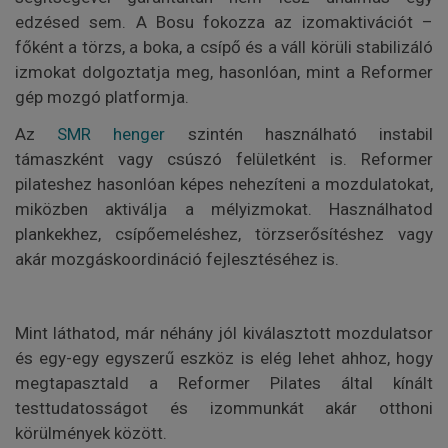
edzésed sem. A Bosu fokozza az izomaktivációt –
főként a törzs, a boka, a csípő és a váll körüli stabilizáló
izmokat dolgoztatja meg, hasonlóan, mint a Reformer
gép mozgó platformja.
Az
SMR henger
szintén használható instabil
támaszként vagy csúszó felületként is. Reformer
pilateshez hasonlóan képes nehezíteni a mozdulatokat,
miközben aktiválja a mélyizmokat. Használhatod
plankekhez, csípőemeléshez, törzserősítéshez vagy
akár mozgáskoordináció fejlesztéséhez is.
Mint láthatod, már néhány jól kiválasztott mozdulatsor
és egy-egy egyszerű eszköz is elég lehet ahhoz, hogy
megtapasztald a Reformer Pilates által kínált
testtudatosságot és izommunkát akár otthoni
körülmények között.