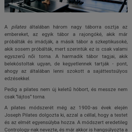
A
pilates
általában három nagy táborra osztja az
embereket, az egyik tábor a rajongóké, akik már
próbálták és imádják, a másik tábor a szkeptikusoké,
akik sosem próbálták, mert szerintük ez is csak valami
egyszerű női torna. A harmadik tábor tagjai, akik
belekóstoltak ugyan, de kegyetlennek tartják - pont,
ahogy az általában lenni szokott a sajáttestsúlyos
edzésekkel.
Pedig a pilates nem új keletű hóbort, és messze nem
csak "lájtos" torna.
A pilates módszerét még az 1900-as évek elején
Joseph Pilates dolgozta ki, azzal a céllal, hogy a testet
és az elmét egyensúlyba hozza. A módszert eredetileg
Contrology-nak nevezte, és már akkor is hangsúlyozta a