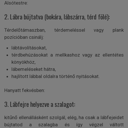
Alsótestre:
2. Lábra bújtatva (bokára, lábszárra, térd fölé):
Térdelőtámaszban, térdemeléssel vagy plank
pozícióban csinálj:
lábtávolításokat,
térdbehúzásokat a mellkashoz vagy az ellentétes
könyökhöz,
lábemeléseket hátra,
hajlított lábbal oldalra történő nyitásokat.
Hanyatt fekvésben:
3. Lábfejre helyezve a szalagot:
kitűnő ellenállásként szolgál, elég, ha csak a lábfejeidet
bújtatod a szalagba és így végzel váltott