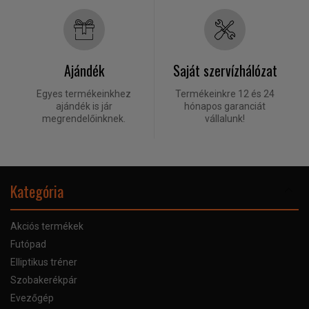
Ajándék
Saját szervízhálózat
Egyes termékeinkhez
Termékeinkre 12 és 24
ajándék is jár
hónapos garanciát
megrendelőinknek.
vállalunk!
Kategória
Akciós termékek
Futópad
Elliptikus tréner
Szobakerékpár
Evezőgép