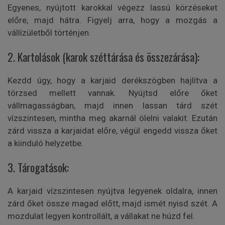
Egyenes, nyújtott karokkal végezz lassú körzéseket
előre, majd hátra. Figyelj arra, hogy a mozgás a
vállízületből történjen.
2. Kartolások (karok széttárása és összezárása):
Kezdd úgy, hogy a karjaid derékszögben hajlítva a
törzsed mellett vannak. Nyújtsd előre őket
vállmagasságban, majd innen lassan tárd szét
vízszintesen, mintha meg akarnál ölelni valakit. Ezután
zárd vissza a karjaidat előre, végül engedd vissza őket
a kiinduló helyzetbe.
3. Tárogatások:
A karjaid vízszintesen nyújtva legyenek oldalra, innen
zárd őket össze magad előtt, majd ismét nyisd szét. A
mozdulat legyen kontrollált, a vállakat ne húzd fel.