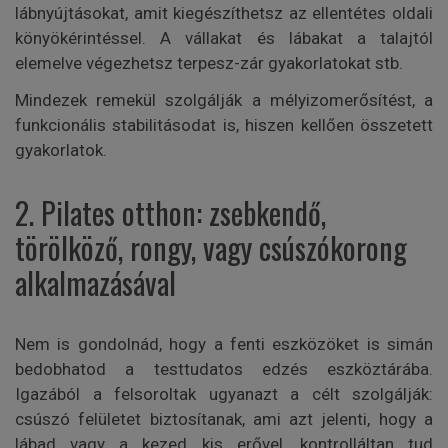
lábnyújtásokat, amit kiegészíthetsz az ellentétes oldali
könyökérintéssel. A vállakat és lábakat a talajtól
elemelve végezhetsz terpesz-zár gyakorlatokat stb.
Mindezek remekül szolgálják a mélyizomerősítést, a
funkcionális stabilitásodat is, hiszen kellően összetett
gyakorlatok.
2. Pilates otthon: zsebkendő,
törölköző, rongy, vagy csúszókorong
alkalmazásával
Nem is gondolnád, hogy a fenti eszközöket is simán
bedobhatod a testtudatos edzés eszköztárába.
Igazából a felsoroltak ugyanazt a célt szolgálják:
csúszó felületet biztosítanak, ami azt jelenti, hogy a
lábad vagy a kezed kis erővel, kontrolláltan tud