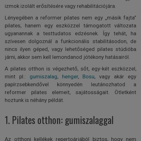
izmok izolált erősítésére vagy rehabilitációjára.
Lényegében a reformer pilates nem egy „másik fajta”
pilates, hanem egy eszközzel támogatott változata
ugyanannak a testtudatos edzésnek. Így tehát, ha
szívesen dolgoznál a funkcionális stabilitásodon, de
nincs ilyen géped, vagy lehetőséged pilates stúdióba
járni, akkor sem kell lemondanod jótékony hatásairól.
A pilates otthon is végezhető, sőt, egy-két eszközzel,
mint pl.:
gumiszalag
,
henger
,
Bosu
, vagy akár egy
papírzsebkendővel könnyedén leutánozhatod a
reformer pilates elemeit, sajátosságait. Ötletként
hoztunk is néhány példát.
1. Pilates otthon: gumiszalaggal
Az otthoni kellékek repertoárjából biztos, hogy nem