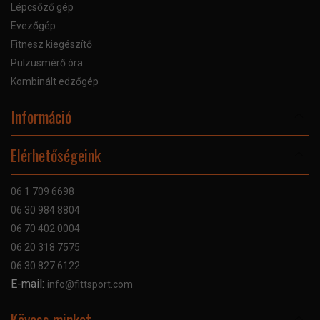
Lépcsőző gép
Evezőgép
Fitnesz kiegészítő
Pulzusmérő óra
Kombinált edzőgép
Információ
Online Áruhitel
Elérhetőségeink
Bankkártyás fizetés
Szállítás
06 1 709 6698
Garancia
06 30 984 8804
Szerviz hibabejelentő
06 70 402 0004
GYIK
06 20 318 7575
Kapcsolat
06 30 827 6122
Céginformáció
E-mail:
info@fittsport.com
Elismeréseink és díjaink
Adatvédelmi nyilatkozat
Kövess minket