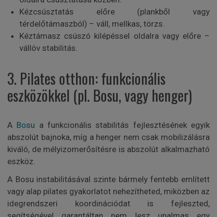
Kézcsúsztatás előre (plankből vagy
térdelőtámaszból) – váll, mellkas, törzs.
Kéztámasz csúszó kilépéssel oldalra vagy előre –
vállöv stabilitás.
3. Pilates otthon: funkcionális
eszközökkel (pl. Bosu, vagy henger)
A
Bosu
a funkcionális stabilitás fejlesztésének egyik
abszolút bajnoka, míg a henger nem csak mobilizálásra
kiváló, de mélyizomerősítésre is abszolút alkalmazható
eszköz.
A Bosu instabilitásával szinte bármely fentebb említett
vagy alap pilates gyakorlatot nehezítheted, miközben az
idegrendszeri koordinációdat is fejleszted,
segítségével garantáltan nem lesz unalmas egy