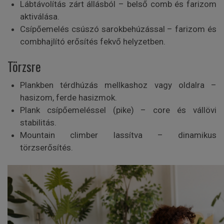
Lábtávolítás zárt állásból – belső comb és farizom
aktiválása.
Csípőemelés csúszó sarokbehúzással – farizom és
combhajlító erősítés fekvő helyzetben.
Törzsre
Plankben térdhúzás mellkashoz vagy oldalra –
hasizom, ferde hasizmok.
Plank csípőemeléssel (pike) – core és vállövi
stabilitás.
Mountain climber lassítva – dinamikus
törzserősítés.