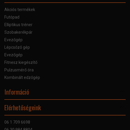
Akciós termékek
Futópad
Elliptikus tréner
Szobakerékpár
Evezőgép
Lépcsőző gép
Evezőgép
Fitnesz kiegészítő
Pulzusmérő óra
Kombinált edzőgép
Információ
Online Áruhitel
Elérhetőségeink
Bankkártyás fizetés
Szállítás
06 1 709 6698
Garancia
06 30 984 8804