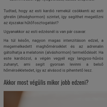
Tudtad, hogy az esti kardió remekül csökkenti az esti
ghrelin (éhséghormon) szintet, így segíthet megelőzni
az éjszakai hűtőfosztogatást?
Ugyanakkor az esti edzésnél is van pár csavar.
Ha túl későn, nagyon magas intenzitáson edzel, a
megemelkedett maghőmérséklet és az adrenalin
gátolhatja a melatonin (alváshormon) termelődését. Ha
este kardiózol, a végén vegyél egy langyos-hűvös
zuhanyt, ami segít gyorsan levinni a belső
hőmérsékletedet, így az alvásod is pihentető lesz.
Akkor most végülis mikor jobb edzeni?