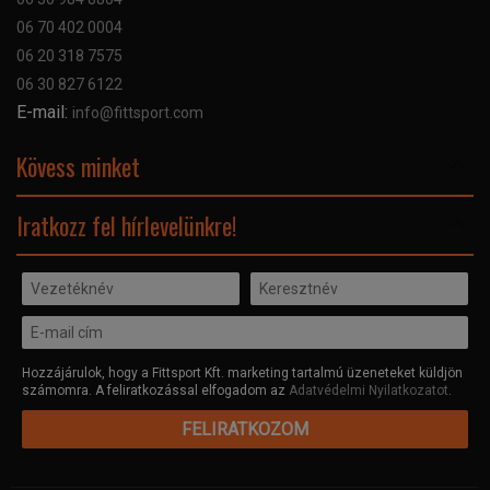
Szerviz hibabejelentő
06 70 402 0004
GYIK
06 20 318 7575
Kapcsolat
06 30 827 6122
Céginformáció
E-mail:
info@fittsport.com
Elismeréseink és díjaink
Adatvédelmi nyilatkozat
Kövess minket
Facebook
Iratkozz fel hírlevelünkre!
Hozzájárulok, hogy a Fittsport Kft. marketing tartalmú üzeneteket küldjön
számomra. A feliratkozással elfogadom az
Adatvédelmi Nyilatkozatot
.
FELIRATKOZOM