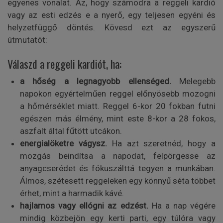
egyenes vonalat. Az, hogy számodra a reggeli kardió
vagy az esti edzés e a nyerő, egy teljesen egyéni és
helyzetfüggő döntés. Kövesd ezt az egyszerű
útmutatót:
Válaszd a reggeli kardiót, ha:
a hőség a legnagyobb ellenséged.
Melegebb
napokon egyértelműen reggel előnyösebb mozogni
a hőmérséklet miatt. Reggel 6-kor 20 fokban futni
egészen más élmény, mint este 8-kor a 28 fokos,
aszfalt által fűtött utcákon.
energialöketre vágysz.
Ha azt szeretnéd, hogy a
mozgás beindítsa a napodat, felpörgesse az
anyagcserédet és fókuszálttá tegyen a munkában.
Álmos, szétesett reggeleken egy könnyű séta többet
érhet, mint a harmadik kávé.
hajlamos vagy ellógni az edzést.
Ha a nap végére
mindig közbejön egy kerti parti, egy túlóra vagy