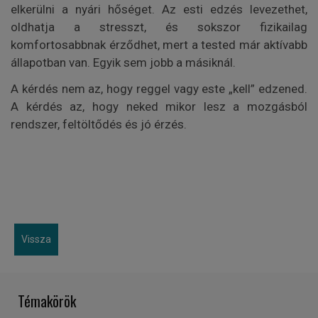
elkerülni a nyári hőséget. Az esti edzés levezethet,
oldhatja a stresszt, és sokszor fizikailag
komfortosabbnak érződhet, mert a tested már aktívabb
állapotban van. Egyik sem jobb a másiknál.
A kérdés nem az, hogy reggel vagy este „kell” edzened.
A kérdés az, hogy neked mikor lesz a mozgásból
rendszer, feltöltődés és jó érzés.
Vissza
Témakörök