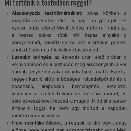
Mi történik a testedben reggel?
Alacsonyabb testhőmérséklet:
alvás közben a
maghőmérsékleted eléri a napi mélypontját. Ez
nyáron óriási előny! Mivel „hideg motorral” indítasz,
a tested sokkal több hőt képes elnyelni a
környezetből, mielőtt elérné azt a kritikus pontot,
ahol a hőség miatt le kellene lassítanod.
Lassabb keringés:
az ébredés utáni első órában a
vérnyomásod és a pulzusod még alacsonyabb, a vér
sűrűbb (enyhe éjszakai dehidratáció miatt). Ezért a
reggeli kardió előtt a bőséges folyadékpótlás és a
hosszabb, alaposabb bemelegítés kötelező,
különben az ízületi folyadékod túl sűrű marad, és
sérülésveszélynek teszed ki magad. Hidd el a tested
értékelni fogja, ha nem úgy indítod a napodat,
mintha üldözne valaki.
Friss mentális állapot:
a reggeli kardió egyik nagy
előnye, hogy mentálisan sokszor frissebb vagy. Még