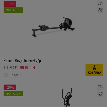
-17%
RAKTÁRON
Robust Regatta evezőgép
99 900 Ft
119 900 Ft
KOSÁRBA
Hasonlít
-20%
RAKTÁRON