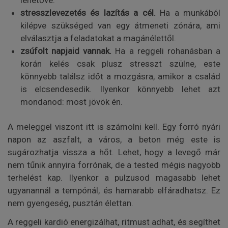
lehetővé.
stresszlevezetés és lazítás a cél.
Ha a munkából
kilépve szükséged van egy átmeneti zónára, ami
elválasztja a feladatokat a magánélettől.
zsúfolt napjaid vannak.
Ha a reggeli rohanásban a
korán kelés csak plusz stresszt szülne, este
könnyebb találsz időt a mozgásra, amikor a család
is elcsendesedik. Ilyenkor könnyebb lehet azt
mondanod: most jövök én.
A meleggel viszont itt is számolni kell. Egy forró nyári
napon az aszfalt, a város, a beton még este is
sugározhatja vissza a hőt. Lehet, hogy a levegő már
nem tűnik annyira forrónak, de a tested mégis nagyobb
terhelést kap. Ilyenkor a pulzusod magasabb lehet
ugyanannál a tempónál, és hamarabb elfáradhatsz. Ez
nem gyengeség, pusztán élettan.
A reggeli kardió energizálhat, ritmust adhat, és segíthet