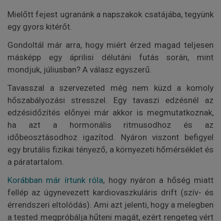
Mielőtt fejest ugranánk a napszakok csatájába, tegyünk
egy gyors kitérőt.
Gondoltál már arra, hogy miért érzed magad teljesen
másképp egy áprilisi délutáni futás során, mint
mondjuk, júliusban? A válasz egyszerű.
Tavasszal a szervezeted még nem küzd a komoly
hőszabályozási stresszel. Egy tavaszi edzésnél az
edzésidőzítés előnyei már akkor is megmutatkoznak,
ha azt a hormonális ritmusodhoz és az
időbeosztásodhoz igazítod. Nyáron viszont befigyel
egy brutális fizikai tényező, a környezeti hőmérséklet és
a páratartalom.
Korábban már írtunk róla
, hogy nyáron a hőség miatt
fellép az úgynevezett kardiovaszkuláris drift (szív- és
érrendszeri eltolódás). Ami azt jelenti, hogy a melegben
a tested megpróbálja hűteni magát, ezért rengeteg vért