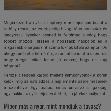
Megérkezett a nyár, a napfény már hajnalban besüt a
redőny résein, az esték pedig hívogatóan hosszúak és
langyosak. Ilyenkor benned is feltámad a vágy, hogy
többet mozogj, hiszen a hosszabb nappalok és a
magasabb energiaszint szinte löknek kifelé az ajtón. De
ahogy ránézel a hőmérőre, azonnal be is üt a dilemma,
hogy mégis mikor lenne jó edzeni, hogy ne kapj
hőgutát?
Persze a reggeli kardió mellett kampányolnak a korán
kelők, míg az esti edzés a naplemente szerelmeseinek
a szentélye. Egy biztos, nincs univerzális igazság,
ugyanakkor a nyár teljesen átírhatja a játékszabályokat.
Miben más a nyár, mint mondjuk a tavasz?