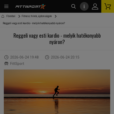
i
kereső
Főoldal
Fitnesz hírek, újdonságok
Reggeli vagy esti kardio - melyik hatékonyabb nyáron?
Reggeli vagy esti kardio - melyik hatékonyabb
nyáron?
2026-06-24 19:48
2026-06-24 20:15
FittSport