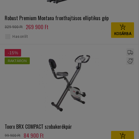
Robust Premium Montana fronthajtásos elliptikus gép
269 900 Ft
329 900 Ft
KOSÁRBA
Hasonlít
-15%
RAKTÁRON
Toorx BRX COMPACT szobakerékpár
84 900 Ft
99 900 Ft