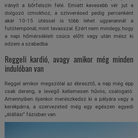
irányít a bőrfelszín felé. Emiatt kevesebb vér jut a
dolgozó izmokhoz, a szívverésed pedig percenként
akár 10-15 ütéssel is több lehet ugyanannál a
futótempónál, mint tavasszal. Ezért nem mindegy, hogy
a napi hőmérsékleti csúcs előtt vagy után mész ki
edzeni a szabadba.
Reggeli kardió, avagy amikor még minden
indulóban van
Reggel amikor megszólal az ébresztő, a nap még épp
csak dereng, a levegő kellemesen hűvös, csalogató.
Amennyiben ilyenkor merészkedsz ki a pályára vagy a
kerékpárra, a szervezeted még egy egészen egyedi
„átállási” fázisban van.