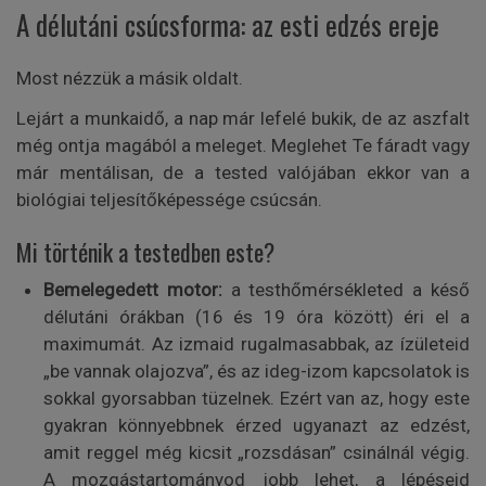
A délutáni csúcsforma: az esti edzés ereje
Most nézzük a másik oldalt.
Lejárt a munkaidő, a nap már lefelé bukik, de az aszfalt
még ontja magából a meleget. Meglehet Te fáradt vagy
már mentálisan, de a tested valójában ekkor van a
biológiai teljesítőképessége csúcsán.
Mi történik a testedben este?
Bemelegedett motor:
a testhőmérsékleted a késő
délutáni órákban (16 és 19 óra között) éri el a
maximumát. Az izmaid rugalmasabbak, az ízületeid
„be vannak olajozva”, és az ideg-izom kapcsolatok is
sokkal gyorsabban tüzelnek. Ezért van az, hogy este
gyakran könnyebbnek érzed ugyanazt az edzést,
amit reggel még kicsit „rozsdásan” csinálnál végig.
A mozgástartományod jobb lehet, a lépéseid