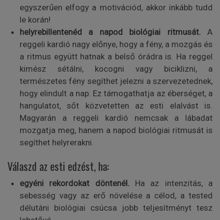
egyszerűen elfogy a motivációd, akkor inkább tudd
le korán!
helyrebillentenéd a napod biológiai ritmusát.
A
reggeli kardió nagy előnye, hogy a fény, a mozgás és
a ritmus együtt hatnak a belső órádra is. Ha reggel
kimész sétálni, kocogni vagy biciklizni, a
természetes fény segíthet jelezni a szervezetednek,
hogy elindult a nap. Ez támogathatja az éberséget, a
hangulatot, sőt közvetetten az esti elalvást is.
Magyarán a reggeli kardió nemcsak a lábadat
mozgatja meg, hanem a napod biológiai ritmusát is
segíthet helyrerakni.
Válaszd az esti edzést, ha:
egyéni rekordokat döntenél.
Ha az intenzitás, a
sebesség vagy az erő növelése a célod, a tested
délutáni biológiai csúcsa jobb teljesítményt tesz