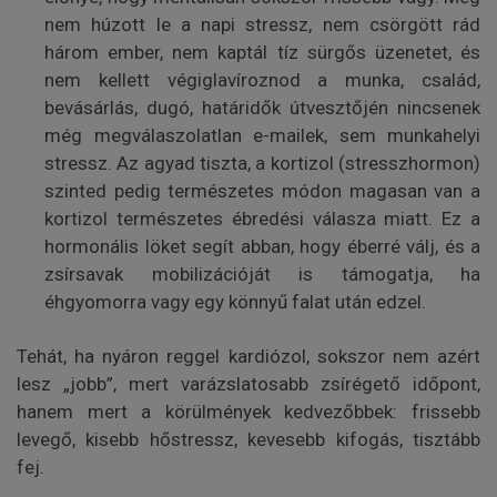
nem húzott le a napi stressz, nem csörgött rád
három ember, nem kaptál tíz sürgős üzenetet, és
nem kellett végiglavíroznod a munka, család,
bevásárlás, dugó, határidők útvesztőjén nincsenek
még megválaszolatlan e-mailek, sem munkahelyi
stressz. Az agyad tiszta, a kortizol (stresszhormon)
szinted pedig természetes módon magasan van a
kortizol természetes ébredési válasza miatt. Ez a
hormonális löket segít abban, hogy éberré válj, és a
zsírsavak mobilizációját is támogatja, ha
éhgyomorra vagy egy könnyű falat után edzel.
Tehát, ha nyáron reggel kardiózol, sokszor nem azért
lesz „jobb”, mert varázslatosabb zsírégető időpont,
hanem mert a körülmények kedvezőbbek: frissebb
levegő, kisebb hőstressz, kevesebb kifogás, tisztább
fej.