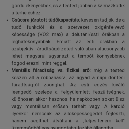
gördülékenyebbek, és a tested jobban alkalmazkodik
a terheléshez.
Csúcsra járatott tüdőkapacitás:
kevesen tudják, de a
tüdő funkciói és a szervezet oxigénfelvevő
képessége (VO2 max) a délutáni/esti órákban a
leghatékonyabbak. Emiatt az esti órákban a
szubjektív fáradtságérzeted valójában alacsonyabb
lehet magyarul ugyanazt a tempót könnyebbnek
fogod érezni, mint reggel.
Mentális fáradtság vs. fizikai erő:
míg a tested
készen áll a robbanásra, az agyad a napi döntési
fáradtságtól zsonghat. Az esti edzés kiváló
leengedő szelepe a felgyülemlett feszültségnek,
különösen akkor hasznos, ha napközben sokat ülsz
vagy mentálisan erősen terhelt vagy. A kardió
ilyenkor nemcsak az állóképességedet fejleszti,
hanem segíthet átváltani a „teljesítenem kell”
üzemmódból egy nyugodtabb, lazább állapotba.