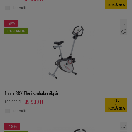
KOSÁRBA
Hasonlít
-9%
RAKTÁRON
Toorx BRX Flexi szobakerékpár
99 900 Ft
109 900 Ft
KOSÁRBA
Hasonlít
-19%