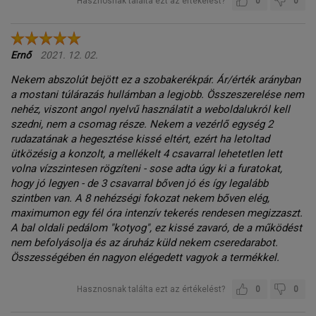
Hasznosnak találta ezt az értékelést?
0
0
Ernő
2021. 12. 02.
Nekem abszolút bejött ez a szobakerékpár. Ár/érték arányban
a mostani túlárazás hullámban a legjobb. Összeszerelése nem
nehéz, viszont angol nyelvű használatit a weboldalukról kell
szedni, nem a csomag része. Nekem a vezérlő egység 2
rudazatának a hegesztése kissé eltért, ezért ha letoltad
ütközésig a konzolt, a mellékelt 4 csavarral lehetetlen lett
volna vízszintesen rögzíteni - sose adta úgy ki a furatokat,
hogy jó legyen - de 3 csavarral bőven jó és így legalább
szintben van. A 8 nehézségi fokozat nekem bőven elég,
maximumon egy fél óra intenzív tekerés rendesen megizzaszt.
A bal oldali pedálom "kotyog", ez kissé zavaró, de a működést
nem befolyásolja és az áruház küld nekem cseredarabot.
Összességében én nagyon elégedett vagyok a termékkel.
Hasznosnak találta ezt az értékelést?
0
0