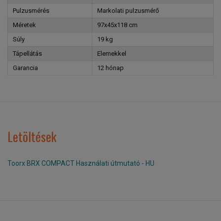
Pulzusmérés
Markolati pulzusmérő
Méretek
97x45x118 cm
Súly
19 kg
Tápellátás
Elemekkel
Garancia
12 hónap
Letöltések
Toorx BRX COMPACT Használati útmutató - HU