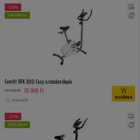
-23%
RAKTÁRON
Everfit BFK 800 Easy szobakerékpár
76 900 Ft
99 900 Ft
KOSÁRBA
Hasonlít
-27%
RAKTÁRON