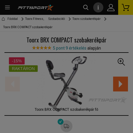
i
kereső
Főoldal
Toorx Fitness,
Szobabicikli
Toorx szobakerékpár
Toorx BRX COMPACT szobakerékpár
Toorx BRX COMPACT szobakerékpár
5 pont 9 értékelés
alapján
-15%
RAKTÁRON
Toorx BRX COMPACT szobakerékpár fő