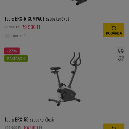
Toorx BRX-R COMPACT szobakerékpár
79 900 Ft
99 900 Ft
KOSÁRBA
Hasonlít
-23%
RAKTÁRON
Toorx BRX-55 szobakerékpár
84 900 Ft
109 900 Ft