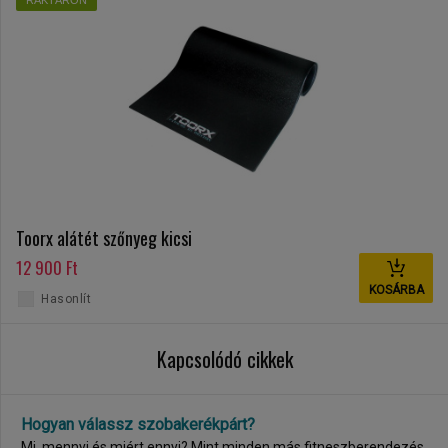
RAKTÁRON
Toorx alátét szőnyeg kicsi
12 900 Ft
KOSÁRBA
Hasonlít
Kapcsolódó cikkek
Hogyan válassz szobakerékpárt?
Mi, mennyi és miért ennyi? Mint minden más fitneszberendezés,