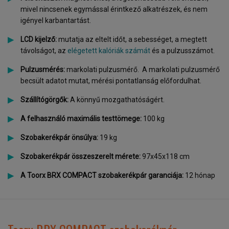
mivel nincsenek egymással érintkező alkatrészek, és nem
igényel karbantartást.
LCD kijelző:
mutatja az eltelt időt, a sebességet, a megtett
távolságot, az
elégetett kalóriák számát
és a pulzusszámot.
Pulzusmérés:
markolati pulzusmérő. A markolati pulzusmérő
becsült adatot mutat, mérési pontatlanság előfordulhat.
Szállítógörgők:
A könnyű mozgathatóságért.
A felhasználó maximális testtömege:
100 kg
Szobakerékpár önsúlya:
19 kg
Szobakerékpár összeszerelt mérete:
97x45x118 cm
A Toorx BRX COMPACT szobakerékpár garanciája:
12 hónap