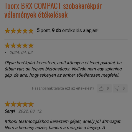
Toorx BRX COMPACT szobakerékpár
vélemények étékelések
5
pont,
9
db
értékelés alapján!
-
2024. 04. 02.
Olyan kerékpárt kerestem, amit könnyen el lehet pakolni, ha
útban van, de legyen biztonságos. Nyílván nem egy spinning
gép, de arra, hogy tekerjen az ember, tökéletesen megfelel.
Hasznosnak találta ezt az értékelést?
0
0
Sanyi
2022. 08. 12.
Itthoni testmozgáshoz kerestem gépet, amely jól átmozgat.
Nem a kemény edzés, hanem a mozgás a lényeg. A