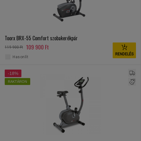
Toorx BRX-55 Comfort szobakerékpár
109 900 Ft
119 900 Ft
RENDELÉS
Hasonlít
-18%
RAKTÁRON