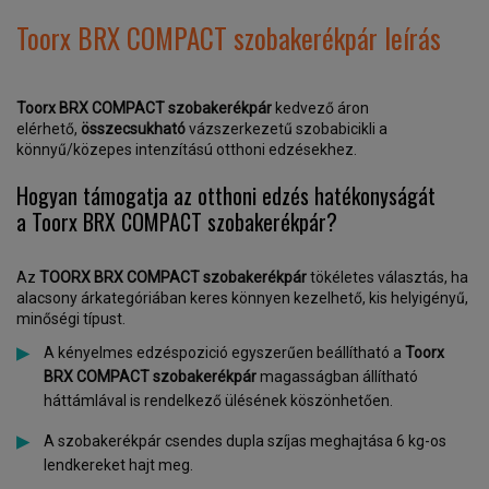
Toorx BRX COMPACT szobakerékpár leírás
Toorx BRX COMPACT szobakerékpár
kedvező áron
elérhető,
összecsukható
vázszerkezetű szobabicikli a
könnyű/közepes intenzítású otthoni edzésekhez.
Hogyan támogatja az otthoni edzés hatékonyságát
a Toorx BRX COMPACT szobakerékpár?
Az
TOORX BRX COMPACT szobakerékpár
tökéletes választás, ha
alacsony árkategóriában keres könnyen kezelhető, kis helyigényű,
minőségi típust.
A kényelmes edzéspozició egyszerűen beállítható a
Toorx
BRX COMPACT szobakerékpár
magasságban állítható
háttámlával is rendelkező ülésének köszönhetően.
A szobakerékpár csendes dupla szíjas meghajtása 6 kg-os
lendkereket hajt meg.