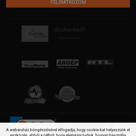
FELIRATKOZOM
Árukereső.hu
A webáruház böngészésével elfogadja, hogy cookie-kat helyezzünk el
eszközén, abból a célból, hogy elemezni tudjuk, hogyan használja