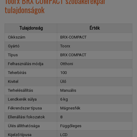
Toorx BRX COMPACT szobakerékpár
tulajdonságok
Tulajdonság
Érték
Cikkszám
BRX-COMPACT
Gyártó
Toorx
Típus
BRX COMPACT
Felhasználás módja
Otthoni
Teherbírás
100
Kivitel
Ülő
Terhelésállítás
Manuális
Lendkerék súlya
6 kg
Fékrendszer típusa
Mágnesfék
Ellenállási fokozatok
8
Ülés állíthatósága
Függőleges
Kijelző típusa
LCD