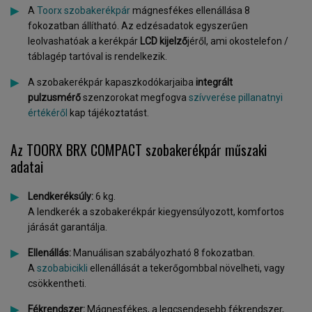
A
Toorx szobakerékpár
mágnesfékes ellenállása 8
fokozatban állítható. Az edzésadatok egyszerűen
leolvashatóak a kerékpár
LCD kijelző
jéről, ami okostelefon /
táblagép tartóval is rendelkezik.
A szobakerékpár kapaszkodókarjaiba
integrált
pulzusmérő
szenzorokat megfogva
szívverése pillanatnyi
értékéről
kap tájékoztatást.
Az TOORX BRX COMPACT szobakerékpár műszaki
adatai
Lendkeréksúly:
6 kg.
A lendkerék a szobakerékpár kiegyensúlyozott, komfortos
járását garantálja.
Ellenállás:
Manuálisan szabályozható 8 fokozatban.
A
szobabicikli
ellenállását a tekerőgombbal növelheti, vagy
csökkentheti.
Fékrendszer:
Mágnesfékes, a legcsendesebb fékrendszer,