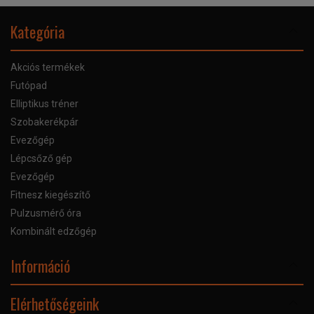
Kategória
Akciós termékek
Futópad
Elliptikus tréner
Szobakerékpár
Evezőgép
Lépcsőző gép
Evezőgép
Fitnesz kiegészítő
Pulzusmérő óra
Kombinált edzőgép
Információ
Online Áruhitel
Elérhetőségeink
Bankkártyás fizetés