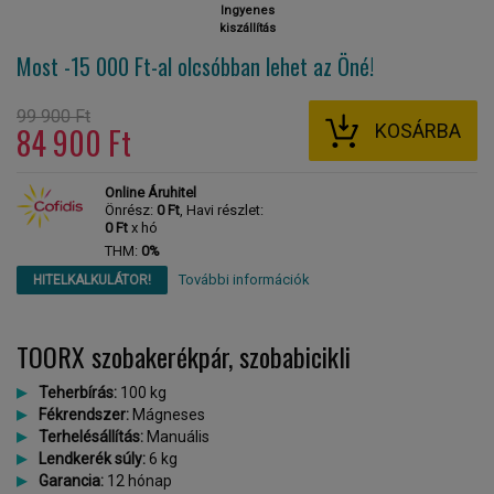
Ingyenes
kiszállítás
Most -15 000 Ft-al
olcsóbban lehet az Öné!
99 900 Ft
KOSÁRBA
84 900 Ft
Online Áruhitel
Önrész:
0 Ft
, Havi részlet:
0 Ft
x hó
THM:
0%
További információk
HITELKALKULÁTOR!
TOORX szobakerékpár, szobabicikli
Teherbírás:
100 kg
Fékrendszer:
Mágneses
Terhelésállítás:
Manuális
Lendkerék súly:
6 kg
Garancia:
12 hónap