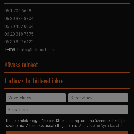
Szállítás
06 1 709 6698
Garancia
06 30 984 8804
Szerviz hibabejelentő
06 70 402 0004
GYIK
06 20 318 7575
Kapcsolat
06 30 827 6122
Céginformáció
E-mail:
info@fittsport.com
Elismeréseink és díjaink
Adatvédelmi nyilatkozat
Kövess minket
Facebook
Iratkozz fel hírlevelünkre!
Hozzájárulok, hogy a Fittsport Kft. marketing tartalmú üzeneteket küldjön
számomra. A feliratkozással elfogadom az
Adatvédelmi Nyilatkozatot
.