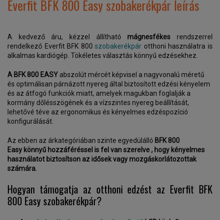
Everfit BFK 800 Easy szobakerékpár leírás
A kedvező áru, kézzel állítható
mágnesfékes
rendszerrel
rendelkező Everfit BFK 800
szobakerékpár
otthoni használatra is
alkalmas kardiógép. Tökéletes választás könnyű edzésekhez.
A BFK 800 EASY
abszolút mércét képvisel a nagyvonalú méretű
és optimálisan párnázott nyereg által biztosított edzési kényelem
és az átfogó funkciók miatt, amelyek magukban foglalják a
kormány dőlésszögének és a vízszintes nyereg beállítását,
lehetővé téve az ergonomikus és kényelmes edzéspozíció
konfigurálását.
Az ebben az árkategóriában szinte egyedülálló
BFK 800
Easy
könnyű hozzáféréssel is fel van szerelve , hogy kényelmes
használatot biztosítson az idősek vagy mozgáskorlátozottak
számára.
Hogyan támogatja az otthoni edzést az Everfit BFK
800 Easy szobakerékpár?