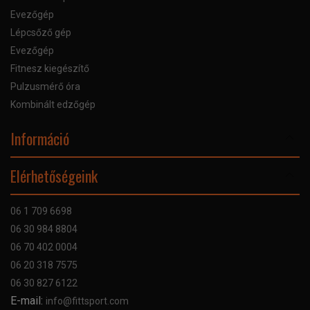
Evezőgép
Lépcsőző gép
Evezőgép
Fitnesz kiegészítő
Pulzusmérő óra
Kombinált edzőgép
Információ
Online Áruhitel
Elérhetőségeink
Bankkártyás fizetés
Szállítás
06 1 709 6698
Garancia
06 30 984 8804
Szerviz hibabejelentő
06 70 402 0004
GYIK
06 20 318 7575
Kapcsolat
06 30 827 6122
Céginformáció
E-mail:
info@fittsport.com