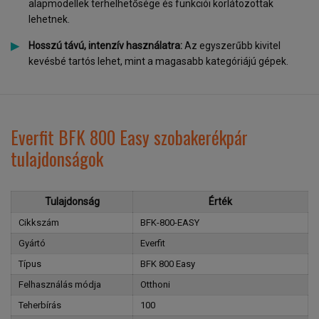
alapmodellek terhelhetősége és funkciói korlátozottak
lehetnek.
Hosszú távú, intenzív használatra:
Az egyszerűbb kivitel
kevésbé tartós lehet, mint a magasabb kategóriájú gépek.
Everfit BFK 800 Easy szobakerékpár
tulajdonságok
Tulajdonság
Érték
Cikkszám
BFK-800-EASY
Gyártó
Everfit
Típus
BFK 800 Easy
Felhasználás módja
Otthoni
Teherbírás
100