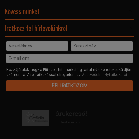
Elismeréseink és díjaink
Adatvédelmi nyilatkozat
Kövess minket
Facebook
Iratkozz fel hírlevelünkre!
Hozzájárulok, hogy a Fittsport Kft. marketing tartalmú üzeneteket küldjön
számomra. A feliratkozással elfogadom az
Adatvédelmi Nyilatkozatot
.
FELIRATKOZOM
Árukereső.hu