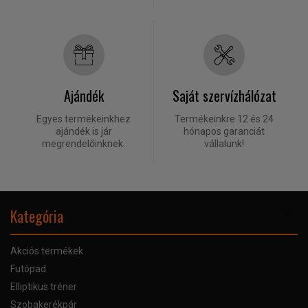
Ajándék
Saját szervízhálózat
Egyes termékeinkhez
Termékeinkre 12 és 24
ajándék is jár
hónapos garanciát
megrendelőinknek.
vállalunk!
Kategória
Akciós termékek
Futópad
Elliptikus tréner
Szobakerékpár