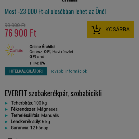
kiszállítás
Most -23 000 Ft-al
olcsóbban lehet az Öné!
99 900 Ft
KOSÁRBA
76 900 Ft
Online Áruhitel
Önrész:
0 Ft
, Havi részlet:
0 Ft
x hó
THM:
0%
További információk
HITELKALKULÁTOR!
EVERFIT szobakerékpár, szobabicikli
Teherbírás:
100 kg
Fékrendszer:
Mágneses
Terhelésállítás:
Manuális
Lendkerék súly:
6 kg
Garancia:
12 hónap