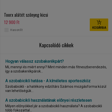
Toorx alátét szőnyeg kicsi
12 900 Ft
KOSÁRBA
Hasonlít
Kapcsolódó cikkek
Hogyan válassz szobakerékpárt?
Mi, mennyi és miért ennyi? Mint minden más fitneszberendezés,
így a szobakerékpárok...
A szobabicikli hatása - A kíméletes sporteszköz
Szobabicikli - a hatékony edzőtárs Számos mozgásforma közül
van lehetőségük...
A szobabicikli használatának előnyei részletesen
Milyen előnyökkel jár a szobabicikli használata? A szobabicikli
több fokozattal...