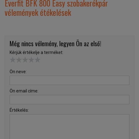
Everfit BFK 800 Easy szobakerékpár
vélemények étékelések
Még nincs vélemény, legyen Ön az első!
Kérjük értékelje a terméket:
Ön neve:
Ön email címe:
Értékelés: