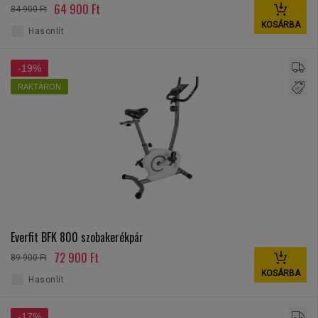
64 900 Ft
84 900 Ft
KOSÁRBA
Hasonlít
-19%
RAKTÁRON
Everfit BFK 800 szobakerékpár
72 900 Ft
89 900 Ft
KOSÁRBA
Hasonlít
-17%