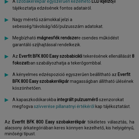
A
szobakerékpár egyszerűen kezelhető
LCD kijelző
je
tájékoztatja edzésének fontos adatairól.
Nagy méretű számokkal jelzi a
sebesség/távolság/idő/pulzusszám adatokat.
Megbízható
mágnesfék rendszer
e csendes működést
garantáló szíjhajtással rendelkezik.
Az
Everfit BFK 800 Easy szobabicikli
tekerésének ellenállását
8
fokozat
ban szabályozhatja a tekerőgombbal.
A kényelmes edzéspozició egyszerűen beállítható az
Everfit
BFK 800 Easy szobakerékpár
magasságban állítható ülésének
köszönhetően.
A kapaszkodókarokba
integrált pulzusmérő
szenzorokat
megfogva
szívverése pillanatnyi értékéről
kap tájékoztatást.
Az
Everfit BFK 800 Easy szobakerékpár
tökéletes választás, ha
alacsony árkategóriában keres könnyen kezelhető, kis helyigényű,
minőségi típust.