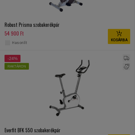
Robust Prisma szobakerékpár
54 900 Ft
KOSÁRBA
Hasonlít
-24%
RAKTÁRON
Everfit BFK 550 szobakerékpár