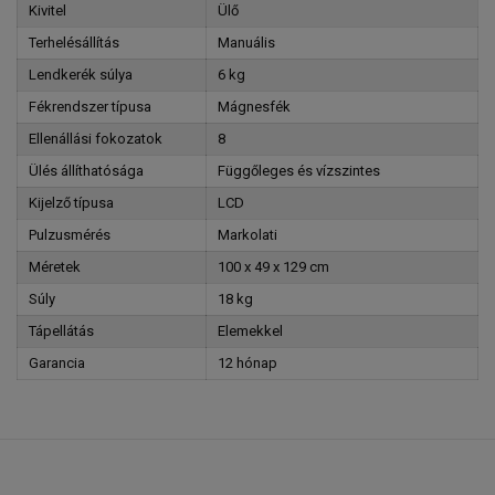
Kivitel
Ülő
Terhelésállítás
Manuális
Lendkerék súlya
6 kg
Fékrendszer típusa
Mágnesfék
Ellenállási fokozatok
8
Ülés állíthatósága
Függőleges és vízszintes
Kijelző típusa
LCD
Pulzusmérés
Markolati
Méretek
100 x 49 x 129 cm
Súly
18 kg
Tápellátás
Elemekkel
Garancia
12 hónap