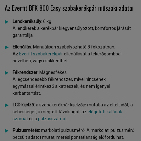
Az Everfit BFK 800 Easy szobakerékpár műszaki adatai
Lendkeréksúly:
6 kg.
A lendkerék a kerékpár kiegyensúlyozott, komfortos járását
garantálja.
Ellenállás:
Manuálisan szabályozható 8 fokozatban.
Az
Everfit szobakerékpár
ellenállását a tekerőgombbal
növelheti, vagy csökkentheti.
Fékrendszer:
Mágnesfékes
A legcsendesebb fékrendszer, mivel nincsenek
egymással érintkező alkatrészek, és nem igényel
karbantartást.
LCD kijelző:
a szobakerékpár kijelzője mutatja az eltelt időt, a
sebességet, a megtett távolságot, az
elégetett kalóriák
számát
és a
pulzusszámot
.
Pulzusmérés:
markolati pulzusmérő. A markolati pulzusmérő
becsült adatot mutat, mérési pontatlanság előfordulhat.