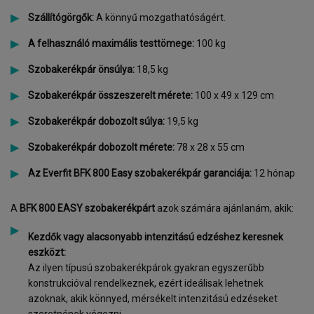
Szállítógörgők:
A könnyű mozgathatóságért.
A felhasználó maximális testtömege:
100 kg
Szobakerékpár önsúlya:
18,5 kg
Szobakerékpár összeszerelt mérete:
100 x 49 x 129 cm
Szobakerékpár dobozolt súlya:
19,5 kg
Szobakerékpár dobozolt mérete:
78 x 28 x 55 cm
Az
Everfit BFK 800 Easy szobakerékpár g
aranciája:
12 hónap
A
BFK 800 EASY szobakerékpárt
azok számára ajánlanám, akik:
Kezdők vagy alacsonyabb intenzitású edzéshez keresnek
eszközt:
Az ilyen típusú szobakerékpárok gyakran egyszerűbb
konstrukcióval rendelkeznek, ezért ideálisak lehetnek
azoknak, akik könnyed, mérsékelt intenzitású edzéseket