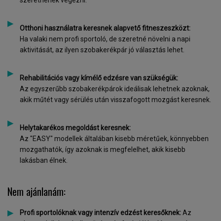
szeretnének végezni.
Otthoni használatra keresnek alapvető fitneszeszközt:
Ha valaki nem profi sportoló, de szeretné növelni a napi
aktivitását, az ilyen szobakerékpár jó választás lehet.
Rehabilitációs vagy kímélő edzésre van szükségük:
Az egyszerűbb szobakerékpárok ideálisak lehetnek azoknak,
akik műtét vagy sérülés után visszafogott mozgást keresnek.
Helytakarékos megoldást keresnek:
Az "EASY" modellek általában kisebb méretűek, könnyebben
mozgathatók, így azoknak is megfelelhet, akik kisebb
lakásban élnek.
Nem ajánlanám:
Profi sportolóknak vagy intenzív edzést keresőknek:
Az