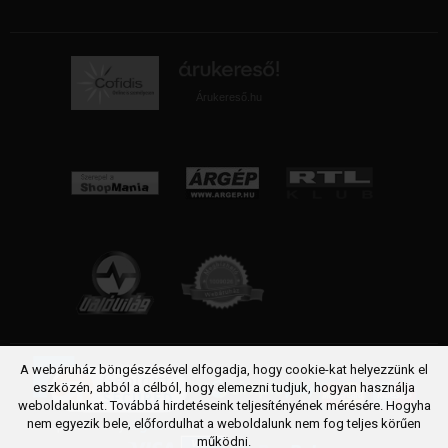
Árukereső.hu
A webáruház böngészésével elfogadja, hogy cookie-kat helyezzünk el
eszközén, abból a célból, hogy elemezni tudjuk, hogyan használja
weboldalunkat. Továbbá hirdetéseink teljesítényének mérésére. Hogyha
nem egyezik bele, előfordulhat a weboldalunk nem fog teljes körűen
működni.