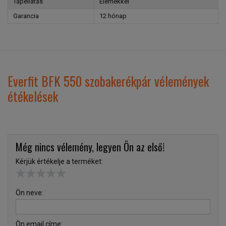
Tápellátás
Elemekkel
Garancia
12 hónap
Everfit BFK 550 szobakerékpár vélemények
étékelések
Még nincs vélemény, legyen Ön az első!
Kérjük értékelje a terméket:
Ön neve:
Ön email címe: