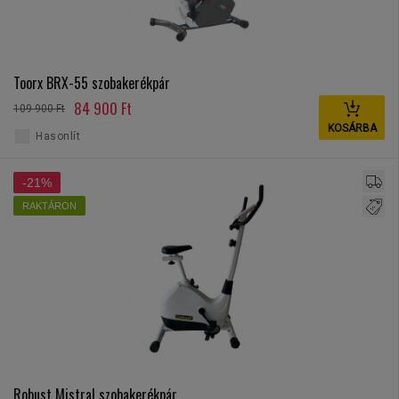
Toorx BRX-55 szobakerékpár
84 900 Ft
109 900 Ft
KOSÁRBA
Hasonlít
-21%
RAKTÁRON
Robust Mistral szobakerékpár