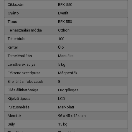
Cikkszám
BFK-550
Gyártó
Everfit
Típus
BFK 550
Felhasználás módja
Otthoni
Teherbírás
100
Kivitel
Ülő
Terhelésállítás
Manuális
Lendkerék súlya
5 kg
Fékrendszer típusa
Mágnesfék
Ellenállási fokozatok
8
Ülés állíthatósága
Függőleges
Kijelző típusa
LCD
Pulzusmérés
Markolati
Méretek
96 x 45 x 124 cm
Súly
15 kg