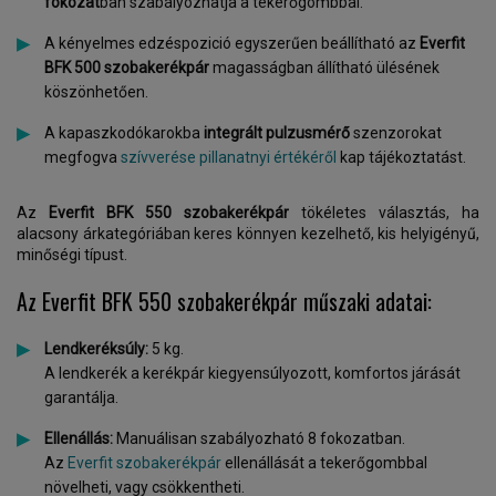
fokozat
ban szabályozhatja a tekerőgombbal.
A kényelmes edzéspozició egyszerűen beállítható az
Everfit
BFK 500 szobakerékpár
magasságban állítható ülésének
köszönhetően.
A kapaszkodókarokba
integrált pulzusmérő
szenzorokat
megfogva
szívverése pillanatnyi értékéről
kap tájékoztatást.
Az
Everfit BFK 550 szobakerékpár
tökéletes választás, ha
alacsony árkategóriában keres könnyen kezelhető, kis helyigényű,
minőségi típust.
Az Everfit BFK 550 szobakerékpár műszaki adatai:
Lendkeréksúly:
5 kg.
A lendkerék a kerékpár kiegyensúlyozott, komfortos járását
garantálja.
Ellenállás:
Manuálisan szabályozható 8 fokozatban.
Az
Everfit szobakerékpár
ellenállását a tekerőgombbal
növelheti, vagy csökkentheti.