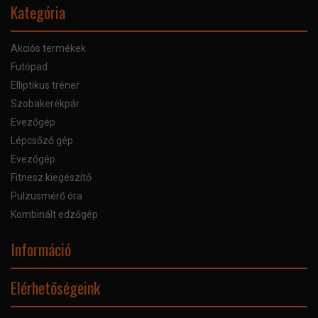
Kategória
Akciós termékek
Futópad
Elliptikus tréner
Szobakerékpár
Evezőgép
Lépcsőző gép
Evezőgép
Fitnesz kiegészítő
Pulzusmérő óra
Kombinált edzőgép
Információ
Online Áruhitel
Elérhetőségeink
Bankkártyás fizetés
Szállítás