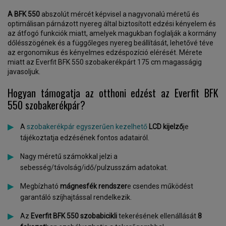
A BFK 550
abszolút mércét képvisel a nagyvonalú méretű és
optimálisan párnázott nyereg által biztosított edzési kényelem és
az átfogó funkciók miatt, amelyek magukban foglalják a kormány
dőlésszögének és a függőleges nyereg beállítását, lehetővé téve
az ergonomikus és kényelmes edzéspozíció elérését. Mérete
miatt az Everfit BFK 550 szobakerékpárt 175 cm magasságig
javasoljuk.
Hogyan támogatja az otthoni edzést az Everfit BFK
550 szobakerékpár?
A
szobakerékpár egyszerűen kezelhető
LCD kijelző
je
tájékoztatja edzésének fontos adatairól.
Nagy méretű számokkal jelzi a
sebesség/távolság/idő/pulzusszám adatokat.
Megbízható
mágnesfék rendszer
e csendes működést
garantáló szíjhajtással rendelkezik.
Az
Everfit BFK 550 szobabicikli
tekerésének ellenállását
8