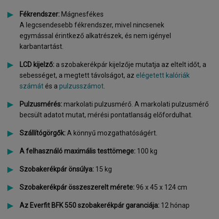
Fékrendszer:
Mágnesfékes
A legcsendesebb fékrendszer, mivel nincsenek
egymással érintkező alkatrészek, és nem igényel
karbantartást.
LCD kijelző:
a szobakerékpár kijelzője mutatja az eltelt időt, a
sebességet, a megtett távolságot, az
elégetett kalóriák
számát
és a
pulzusszámot
.
Pulzusmérés:
markolati pulzusmérő. A markolati pulzusmérő
becsült adatot mutat, mérési pontatlanság előfordulhat.
Szállítógörgők:
A könnyű mozgathatóságért.
A felhasználó maximális testtömege:
100 kg
Szobakerékpár önsúlya:
15 kg
Szobakerékpár összeszerelt mérete:
96 x 45 x 124 cm
Az
Everfit BFK 550 szobakerékpár g
aranciája:
12 hónap