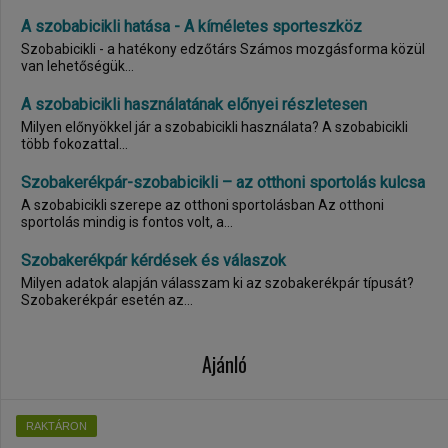
A szobabicikli hatása - A kíméletes sporteszköz
Szobabicikli - a hatékony edzőtárs Számos mozgásforma közül
van lehetőségük...
A szobabicikli használatának előnyei részletesen
Milyen előnyökkel jár a szobabicikli használata? A szobabicikli
több fokozattal...
Szobakerékpár-szobabicikli – az otthoni sportolás kulcsa
A szobabicikli szerepe az otthoni sportolásban Az otthoni
sportolás mindig is fontos volt, a...
Szobakerékpár kérdések és válaszok
Milyen adatok alapján válasszam ki az szobakerékpár típusát?
Szobakerékpár esetén az...
Ajánló
RAKTÁRON