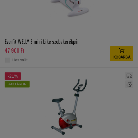
Everfit WELLY E mini bike szobakerékpár
47 900 Ft
KOSÁRBA
Hasonlít
-21%
RAKTÁRON