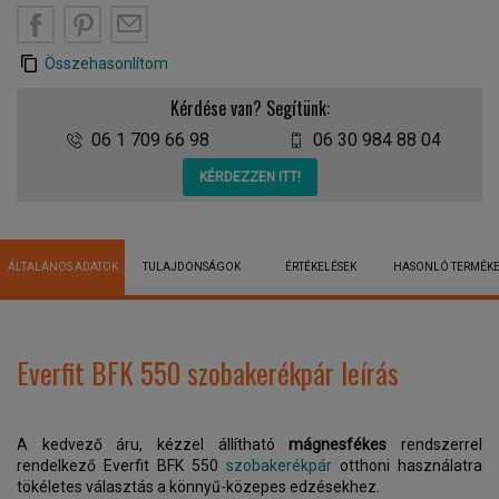
Összehasonlítom
Kérdése van? Segítünk:
06 1 709 66 98
06 30 984 88 04
KÉRDEZZEN ITT!
ÁLTALÁNOS ADATOK
TULAJDONSÁGOK
ÉRTÉKELÉSEK
HASONLÓ TERMÉK
Everfit BFK 550 szobakerékpár leírás
A kedvező áru, kézzel állítható
mágnesfékes
rendszerrel
rendelkező Everfit BFK 550
szobakerékpár
otthoni használatra
tökéletes választás a könnyű-közepes edzésekhez.