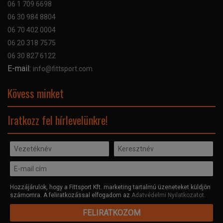
06 1 709 6698
Garancia
06 30 984 8804
Szerviz hibabejelentő
06 70 402 0004
GYIK
06 20 318 7575
Kapcsolat
06 30 827 6122
Céginformáció
E-mail:
info@fittsport.com
Elismeréseink és díjaink
Adatvédelmi nyilatkozat
Kövess minket
Facebook
Iratkozz fel hírlevelünkre!
Hozzájárulok, hogy a Fittsport Kft. marketing tartalmú üzeneteket küldjön
számomra. A feliratkozással elfogadom az
Adatvédelmi Nyilatkozatot
.
FELIRATKOZOM