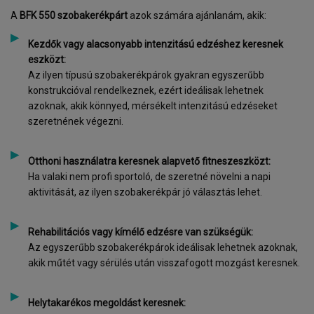
A
BFK 550 szobakerékpárt
azok számára ajánlanám, akik:
Kezdők vagy alacsonyabb intenzitású edzéshez keresnek
eszközt:
Az ilyen típusú szobakerékpárok gyakran egyszerűbb
konstrukcióval rendelkeznek, ezért ideálisak lehetnek
azoknak, akik könnyed, mérsékelt intenzitású edzéseket
szeretnének végezni.
Otthoni használatra keresnek alapvető fitneszeszközt:
Ha valaki nem profi sportoló, de szeretné növelni a napi
aktivitását, az ilyen szobakerékpár jó választás lehet.
Rehabilitációs vagy kímélő edzésre van szükségük:
Az egyszerűbb szobakerékpárok ideálisak lehetnek azoknak,
akik műtét vagy sérülés után visszafogott mozgást keresnek.
Helytakarékos megoldást keresnek: