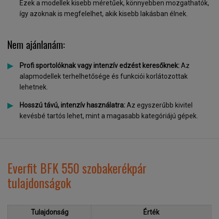
Ezek a modellek kisebb méretűek, könnyebben mozgathatók,
így azoknak is megfelelhet, akik kisebb lakásban élnek.
Nem ajánlanám:
Profi sportolóknak vagy intenzív edzést keresőknek:
Az
alapmodellek terhelhetősége és funkciói korlátozottak
lehetnek.
Hosszú távú, intenzív használatra:
Az egyszerűbb kivitel
kevésbé tartós lehet, mint a magasabb kategóriájú gépek.
Everfit BFK 550 szobakerékpár
tulajdonságok
Tulajdonság
Érték