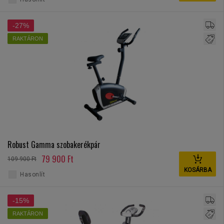
-27%
RAKTÁRON
Robust Gamma szobakerékpár
79 900 Ft
109 900 Ft
KOSÁRBA
Hasonlít
-15%
RAKTÁRON