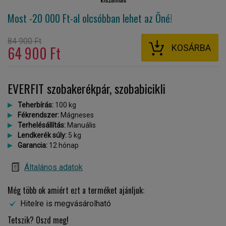
kiszállítás
Most -20 000 Ft-al
olcsóbban lehet az Öné!
84 900 Ft
KOSÁRBA
64 900 Ft
EVERFIT szobakerékpár, szobabicikli
Teherbírás:
100 kg
Fékrendszer:
Mágneses
Terhelésállítás:
Manuális
Lendkerék súly:
5 kg
Garancia:
12 hónap
Általános adatok
Még több ok amiért ezt a terméket ajánljuk:
Hitelre is megvásárolható
Tetszik? Oszd meg!