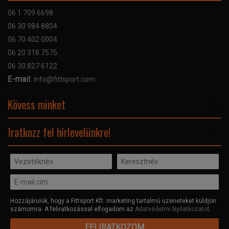
Szállítás
06 1 709 6698
Garancia
06 30 984 8804
Szerviz hibabejelentő
06 70 402 0004
GYIK
06 20 318 7575
Kapcsolat
06 30 827 6122
Céginformáció
E-mail:
info@fittsport.com
Elismeréseink és díjaink
Adatvédelmi nyilatkozat
Kövess minket
Facebook
Iratkozz fel hírlevelünkre!
Hozzájárulok, hogy a Fittsport Kft. marketing tartalmú üzeneteket küldjön
számomra. A feliratkozással elfogadom az
Adatvédelmi Nyilatkozatot
.
FELIRATKOZOM