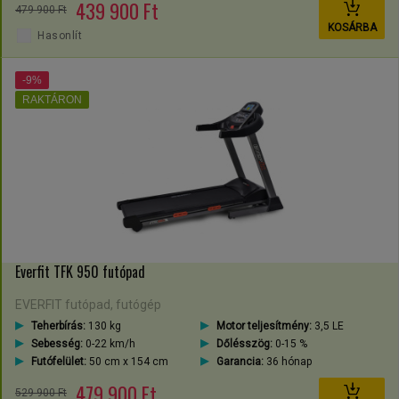
439 900 Ft
479 900 Ft
KOSÁRBA
Hasonlít
-9%
RAKTÁRON
Everfit TFK 950 futópad
EVERFIT futópad, futógép
Teherbírás:
130 kg
Motor teljesítmény:
3,5 LE
Sebesség:
0-22 km/h
Dőlésszög:
0-15 %
Futófelület:
50 cm x 154 cm
Garancia:
36 hónap
479 900 Ft
529 900 Ft