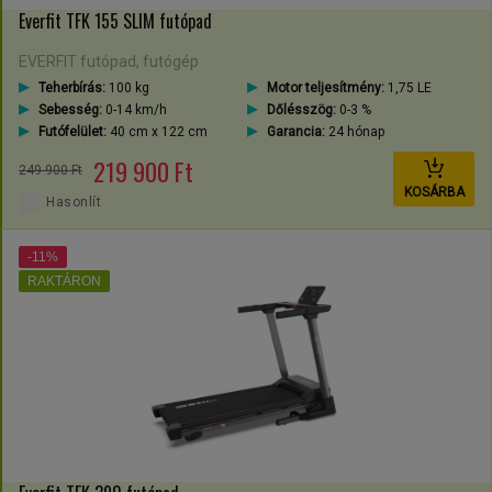
Everfit TFK 155 SLIM futópad
EVERFIT futópad, futógép
Teherbírás:
100 kg
Motor teljesítmény:
1,75 LE
Sebesség:
0-14 km/h
Dőlésszög:
0-3 %
Futófelület:
40 cm x 122 cm
Garancia:
24 hónap
219 900 Ft
249 900 Ft
KOSÁRBA
Hasonlít
-11%
RAKTÁRON