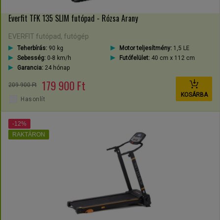
Everfit TFK 135 SLIM futópad - Rózsa Arany
EVERFIT futópad, futógép
Teherbírás:
90 kg
Motor teljesítmény:
1,5 LE
Sebesség:
0-8 km/h
Futófelület:
40 cm x 112 cm
Garancia:
24 hónap
179 900 Ft
209 900 Ft
KOSÁRBA
Hasonlít
-12%
RAKTÁRON