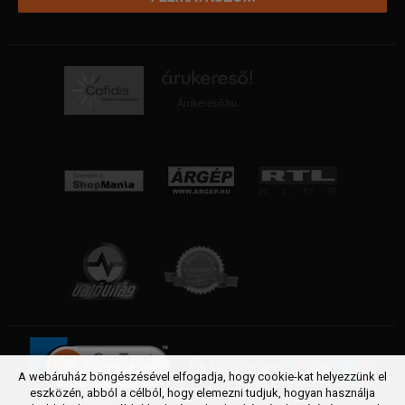
Árukereső.hu
A webáruház böngészésével elfogadja, hogy cookie-kat helyezzünk el
eszközén, abból a célból, hogy elemezni tudjuk, hogyan használja