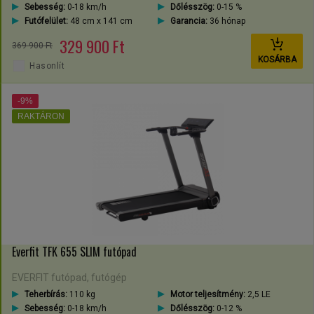
Sebesség:
0-18 km/h
Dőlésszög:
0-15 %
Futófelület:
48 cm x 141 cm
Garancia:
36 hónap
329 900 Ft
369 900 Ft
KOSÁRBA
Hasonlít
-9%
RAKTÁRON
Everfit TFK 655 SLIM futópad
EVERFIT futópad, futógép
Teherbírás:
110 kg
Motor teljesítmény:
2,5 LE
Sebesség:
0-18 km/h
Dőlésszög:
0-12 %