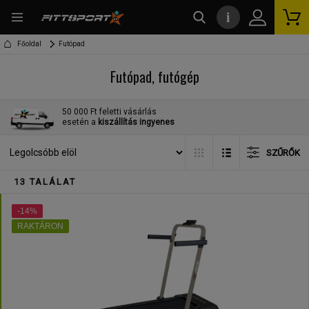
i
kereső
Főoldal
Futópad
Futópad, futógép
50 000 Ft feletti vásárlás
esetén a
kiszállítás ingyenes
SZŰRŐK
13 TALÁLAT
-14%
RAKTÁRON