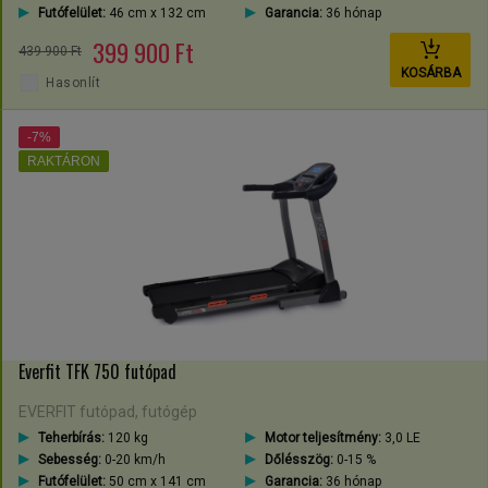
Futófelület:
46 cm x 132 cm
Garancia:
36 hónap
399 900 Ft
439 900 Ft
KOSÁRBA
Hasonlít
-7%
RAKTÁRON
Everfit TFK 750 futópad
EVERFIT futópad, futógép
Teherbírás:
120 kg
Motor teljesítmény:
3,0 LE
Sebesség:
0-20 km/h
Dőlésszög:
0-15 %
Futófelület:
50 cm x 141 cm
Garancia:
36 hónap