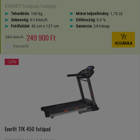
EVERFIT futópad, futógép
Teherbírás:
100 kg
Motor teljesítmény:
1,75 LE
Sebesség:
0-14 km/h
Dőlésszög:
0-3 %
Futófelület:
42 cm x 127 cm
Garancia:
24 hónap
249 900 Ft
289 900 Ft
KOSÁRBA
Hasonlít
-12%
Everfit TFK 450 futópad