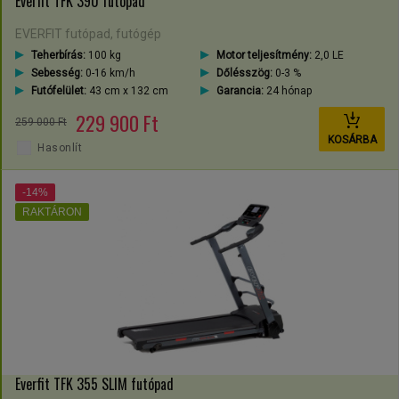
Everfit TFK 390 futópad
EVERFIT futópad, futógép
Teherbírás:
100 kg
Motor teljesítmény:
2,0 LE
Sebesség:
0-16 km/h
Dőlésszög:
0-3 %
Futófelület:
43 cm x 132 cm
Garancia:
24 hónap
229 900 Ft
259 000 Ft
KOSÁRBA
Hasonlít
-14%
RAKTÁRON
Everfit TFK 355 SLIM futópad