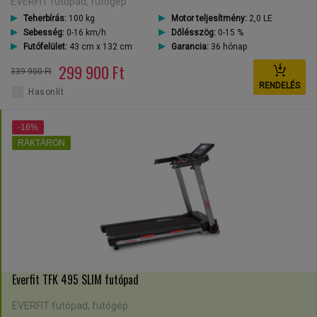
EVERFIT futópad, futógép
Teherbírás:
100 kg
Motor teljesítmény:
2,0 LE
Sebesség:
0-16 km/h
Dőlésszög:
0-15 %
Futófelület:
43 cm x 132 cm
Garancia:
36 hónap
299 900 Ft
339 900 Ft
RENDELÉS
Hasonlít
-16%
RAKTÁRON
Everfit TFK 495 SLIM futópad
EVERFIT futópad, futógép