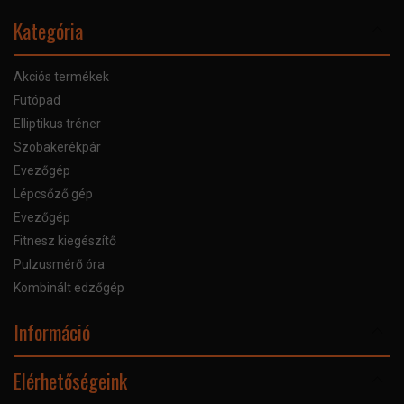
Kategória
Akciós termékek
Futópad
Elliptikus tréner
Szobakerékpár
Evezőgép
Lépcsőző gép
Evezőgép
Fitnesz kiegészítő
Pulzusmérő óra
Kombinált edzőgép
Információ
Online Áruhitel
Elérhetőségeink
Bankkártyás fizetés