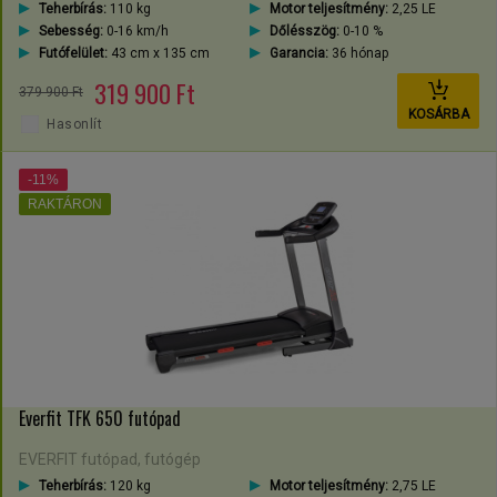
Teherbírás:
110 kg
Motor teljesítmény:
2,25 LE
Sebesség:
0-16 km/h
Dőlésszög:
0-10 %
Futófelület:
43 cm x 135 cm
Garancia:
36 hónap
319 900 Ft
379 900 Ft
KOSÁRBA
Hasonlít
-11%
RAKTÁRON
Everfit TFK 650 futópad
EVERFIT futópad, futógép
Teherbírás:
120 kg
Motor teljesítmény:
2,75 LE