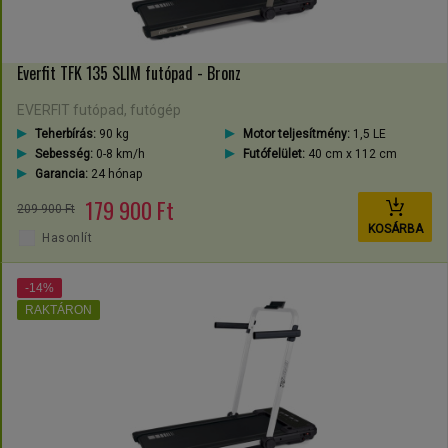
Everfit TFK 135 SLIM futópad - Bronz
EVERFIT futópad, futógép
Teherbírás:
90 kg
Motor teljesítmény:
1,5 LE
Sebesség:
0-8 km/h
Futófelület:
40 cm x 112 cm
Garancia:
24 hónap
179 900 Ft
209 900 Ft
KOSÁRBA
Hasonlít
-14%
RAKTÁRON