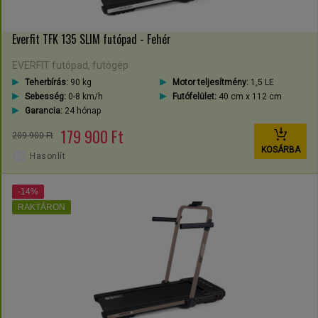
Everfit TFK 135 SLIM futópad - Fehér
EVERFIT futópad, futógép
Teherbírás:
90 kg
Motor teljesítmény:
1,5 LE
Sebesség:
0-8 km/h
Futófelület:
40 cm x 112 cm
Garancia:
24 hónap
179 900 Ft
209 900 Ft
KOSÁRBA
Hasonlít
-14%
RAKTÁRON