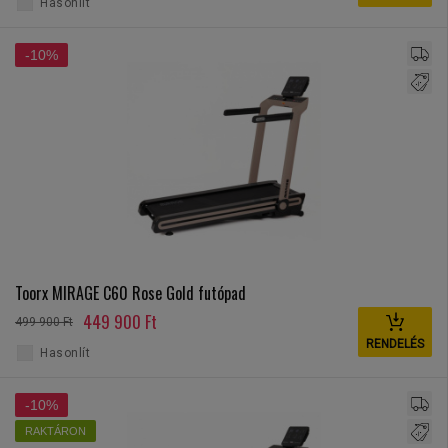
Hasonlít
-10%
Toorx MIRAGE C60 Rose Gold futópad
449 900 Ft
499 900 Ft
RENDELÉS
Hasonlít
-10%
RAKTÁRON