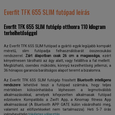
Everfit TFK 655 SLIM futópad leírás
Everfit TFK 655 SLIM futógép otthonra 110 kilogram
terhelhetőséggel
Az Everfit TFK 655 SLIM futópad a gyártó egyik legújabb kompakt
méretű, slim futópadja felhasználóbarát összecsukási
rendszerrel.
Zárt álapotban
csak 26 cm a magassága
, ezért
kényelmesen tárolható az ágy alatt, vagy felállítva a fal mellett.
Megbízható, csendes működés, könnyű kezelhetőség jellemzi, a
36 hónapos garancia barátságos alapot teremt a bizalomra.
Az Everfit TFK 655 SLIM futógép frissített
Bluetooth intelligens
rendszere
lehetővé teszi a futópad számára, hogy teljes
mértékben kölcsönhatásba léphessen a legmotiválóbb
alkalmazásokkal, amelyek kifejezetten alkalmasak futópad
edzésekre. Kompatibilis a Zwift App, a Kinomap fitness App
alkalmazással (A Bluetooth APP GATE külön vásárolható meg,
valamint az előfizetéseket nem tartalmazza). Heti 5-7 órás
igénybevételig
tökéletes választás.