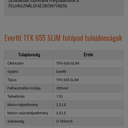
(a beállítási tudnivalók megtalálhatók a
FELHASZNÁLÓI KÉZIKÖNYVBEN)
Everfit TFK 655 SLIM futópad tulajdonságok
Tulajdonság
Érték
Cikkszám
TFK-655-SLIM
Gyártó
Everfit
Típus
TFK 655 SLIM
Felhasználás módja
Otthoni
Teherbírás
110
Motor teljesítmény
2,5 LE
Motor csúcsteljesítmény
3,5 LE
Sebesség
0-18 km/h