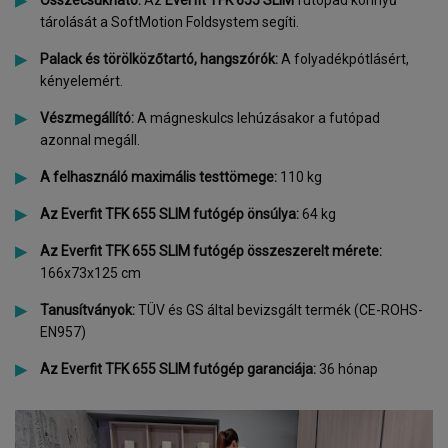
Összecsukható:
Az
Everfit TFK 655 SLIM
futópad könnyű
tárolását a SoftMotion Foldsystem segíti.
Palack és törölközőtartó, hangszórók:
A folyadékpótlásért,
kényelemért.
Vészmegállító:
A mágneskulcs lehúzásakor a futópad
azonnal megáll.
A felhasználó maximális testtömege:
110 kg
Az
Everfit TFK 655 SLIM futógép
önsúlya:
64 kg
Az
Everfit TFK 655 SLIM futógép
összeszerelt mérete:
166x73x125 cm
Tanusítványok:
TÜV és GS által bevizsgált termék (CE-ROHS-
EN957)
Az
Everfit TFK 655 SLIM futógép g
aranciája:
36 hónap