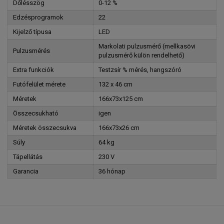
Dőlésszög
0-12 %
Edzésprogramok
22
Kijelző típusa
LED
Markolati pulzusmérő (mellkasövi
Pulzusmérés
pulzusmérő külön rendelhető)
Extra funkciók
Testzsír % mérés, hangszóró
Futófelület mérete
132 x 46 cm
Méretek
166x73x125 cm
Összecsukható
igen
Méretek összecsukva
166x73x26 cm
Súly
64 kg
Tápellátás
230 V
Garancia
36 hónap