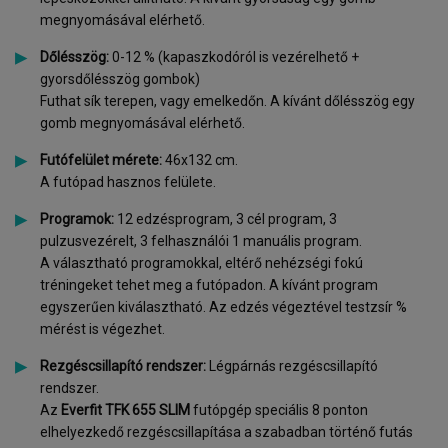
megnyomásával elérhető.
Dőlésszög:
0-12 % (kapaszkodóról is vezérelhető +
gyorsdőlésszög gombok)
Futhat sík terepen, vagy emelkedőn. A kívánt dőlésszög egy
gomb megnyomásával elérhető.
Futófelület mérete:
46x132 cm.
A futópad hasznos felülete.
Programok:
12 edzésprogram, 3 cél program, 3
pulzusvezérelt, 3 felhasználói 1 manuális program.
A választható programokkal, eltérő nehézségi fokú
tréningeket tehet meg a futópadon. A kívánt program
egyszerűen kiválasztható. Az edzés végeztével testzsír %
mérést is végezhet.
Rezgéscsillapító rendszer:
Légpárnás rezgéscsillapító
rendszer.
Az
Everfit TFK 655 SLIM
futópgép speciális 8 ponton
elhelyezkedő rezgéscsillapítása a szabadban történő futás