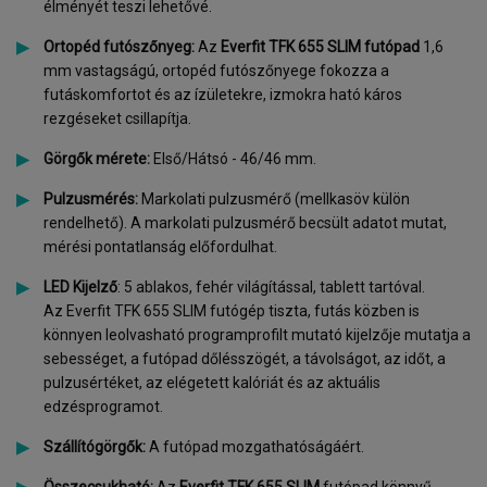
élményét teszi lehetővé.
Ortopéd futószőnyeg:
Az
Everfit TFK 655 SLIM futópad
1,6
mm vastagságú, ortopéd futószőnyege fokozza a
futáskomfortot és az ízületekre, izmokra ható káros
rezgéseket csillapítja.
Görgők mérete:
Első/Hátsó - 46/46 mm.
Pulzusmérés:
Markolati pulzusmérő (mellkasöv külön
rendelhető). A markolati pulzusmérő becsült adatot mutat,
mérési pontatlanság előfordulhat.
LED Kijelző
: 5 ablakos, fehér világítással, tablett tartóval.
Az Everfit TFK 655 SLIM futógép tiszta, futás közben is
könnyen leolvasható programprofilt mutató kijelzője mutatja a
sebességet, a futópad dőlésszögét, a távolságot, az időt, a
pulzusértéket, az elégetett kalóriát és az aktuális
edzésprogramot.
Szállítógörgők:
A futópad mozgathatóságáért.