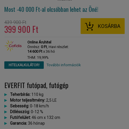
Most -40 000 Ft-al
olcsóbban lehet az Öné!
439 900 Ft
KOSÁRBA
399 900 Ft
Online Áruhitel
Önrész:
0 Ft
, Havi részlet:
14 600 Ft
x 36 hó
THM: 19,99%
További információk
HITELKALKULÁTOR!
EVERFIT futópad, futógép
Teherbírás:
110 kg
Motor teljesítmény:
2,5 LE
Sebesség:
0-18 km/h
Dőlésszög:
0-12 %
Futófelület:
46 cm x 132 cm
Garancia:
36 hónap