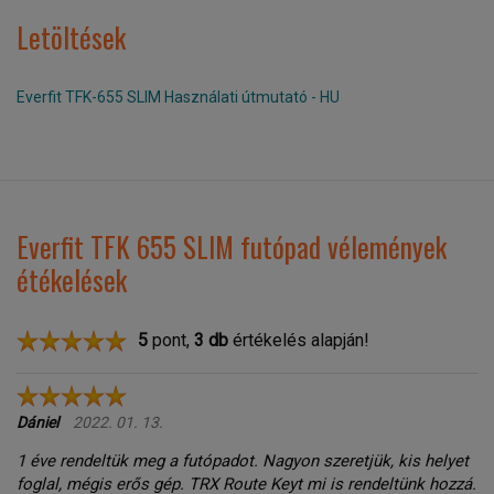
Letöltések
Everfit TFK-655 SLIM Használati útmutató - HU
Everfit TFK 655 SLIM futópad vélemények
étékelések
5
pont,
3
db
értékelés alapján!
Dániel
2022. 01. 13.
1 éve rendeltük meg a futópadot. Nagyon szeretjük, kis helyet
foglal, mégis erős gép. TRX Route Keyt mi is rendeltünk hozzá.