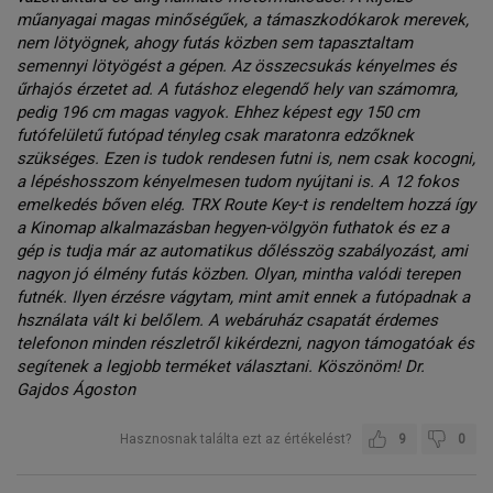
műanyagai magas minőségűek, a támaszkodókarok merevek,
nem lötyögnek, ahogy futás közben sem tapasztaltam
semennyi lötyögést a gépen. Az összecsukás kényelmes és
űrhajós érzetet ad. A futáshoz elegendő hely van számomra,
pedig 196 cm magas vagyok. Ehhez képest egy 150 cm
futófelületű futópad tényleg csak maratonra edzőknek
szükséges. Ezen is tudok rendesen futni is, nem csak kocogni,
a lépéshosszom kényelmesen tudom nyújtani is. A 12 fokos
emelkedés bőven elég. TRX Route Key-t is rendeltem hozzá így
a Kinomap alkalmazásban hegyen-völgyön futhatok és ez a
gép is tudja már az automatikus dőlésszög szabályozást, ami
nagyon jó élmény futás közben. Olyan, mintha valódi terepen
futnék. Ilyen érzésre vágytam, mint amit ennek a futópadnak a
hsználata vált ki belőlem. A webáruház csapatát érdemes
telefonon minden részletről kikérdezni, nagyon támogatóak és
segítenek a legjobb terméket választani. Köszönöm! Dr.
Gajdos Ágoston
Hasznosnak találta ezt az értékelést?
9
0