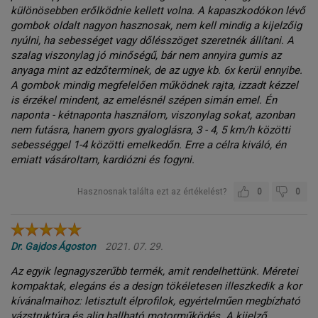
különösebben erőlködnie kellett volna. A kapaszkodókon lévő
gombok oldalt nagyon hasznosak, nem kell mindig a kijelzőig
nyúlni, ha sebességet vagy dőlésszöget szeretnék állítani. A
szalag viszonylag jó minőségű, bár nem annyira gumis az
anyaga mint az edzőterminek, de az ugye kb. 6x kerül ennyibe.
A gombok mindig megfelelően működnek rajta, izzadt kézzel
is érzékel mindent, az emelésnél szépen simán emel. Én
naponta - kétnaponta használom, viszonylag sokat, azonban
nem futásra, hanem gyors gyaloglásra, 3 - 4, 5 km/h közötti
sebességgel 1-4 közötti emelkedőn. Erre a célra kiváló, én
emiatt vásároltam, kardiózni és fogyni.
Hasznosnak találta ezt az értékelést?
0
0
Dr. Gajdos Ágoston
2021. 07. 29.
Az egyik legnagyszerűbb termék, amit rendelhettünk. Méretei
kompaktak, elegáns és a design tökéletesen illeszkedik a kor
kívánalmaihoz: letisztult élprofilok, egyértelműen megbízható
vázstruktúra és alig hallható motorműködés. A kijelző