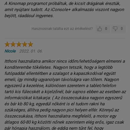
A Kinomap programot próbáltuk, de kicsit drágának éreztük,
amit nyújtani tudott. Az iConsole+ alkalmazás viszont nagyon
bejött, ráadásul ingyenes.
Hasznosnak találta ezt az értékelést?
0
0
Nicole
2022. 01. 06.
Itthoni használatra amikor nincs időm/lehetőségem elmenni a
konditerembe tökéletes. Nagyon tetszik, hogy a legtöbb
futópaddal ellentétben a szalagot a kapaszkodóval együtt
emeli, így mindig ugyanolyan távolságra van tőlem. Nagyon
egyszerű a kezelése, különösen szeretem a tablet/telefon
tartó kis fülecskét a kijelzőnél, bár sajnos ebben az esetben az
információkat kitakarja: ( Az összecsukása nagyon egyszerű
és bár kb 80 kg, egyedül nőként is el tudom rakni ha
szükséges, állítva pedig nagyon pici helyen elfér. Könnyű az
összecsukása, itthoni használatra megfelelő, a motor egy
átlagos 60-80 kg közötti nőnek szerintem elég erős, igaz csak
pár hónapja használom, de eddig nem tűnt fel, hogy