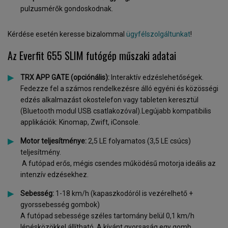
pulzusmérők gondoskodnak.
Kérdése esetén keresse bizalommal
ügyfélszolgáltunkat
!
Az Everfit 655 SLIM futógép műszaki adatai
TRX APP GATE (opciónális):
Interaktív edzéslehetőségek.
Fedezze fel a számos rendelkezésre álló egyéni és közösségi
edzés alkalmazást okostelefon vagy tableten keresztül
(Bluetooth modul USB csatlakozóval).Legújabb kompatibilis
applikációk: Kinomap, Zwift, iConsole.
Motor teljesítménye:
2,5 LE folyamatos (3,5 LE csúcs)
teljesítmény.
A futópad erős, mégis csendes működésű motorja ideális az
intenzív edzésekhez.
Sebesség:
1-18 km/h (kapaszkodóról is vezérelhető +
gyorssebesség gombok)
A futópad sebessége széles tartomány belül 0,1 km/h
lépésközökkel állítható. A kívánt gyorsaság egy gomb