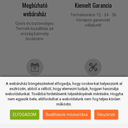
Megbízható
Kiemelt Garancia
webáruház
Termékeinkre 12 - 24 - 36
hónapos garanciát
Gyors és biztonságos.
vállalunk!
Termék kiszállítás az
ország bármely
területére.
Ajándék
Saját szervízhálózat
A webáruház böngészésével elfogadja, hogy cookie-kat helyezzünk el
eszközén, abból a célból, hogy elemezni tudjuk, hogyan használja
Egyes termékeinkhez
Termékeinkre 12 és 24
weboldalunkat. Továbbá hirdetéseink teljesítényének mérésére. Hogyha
ajándék is jár
hónapos garanciát
nem egyezik bele, előfordulhat a weboldalunk nem fog teljes körűen
megrendelőinknek.
vállalunk!
működni.
ELFOGADOM
Beállítások módosítása
Részletek