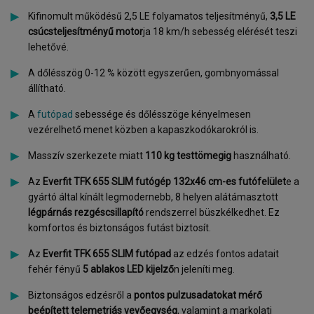
Kifinomult működésű 2,5 LE folyamatos teljesítményű,
3,5 LE
csúcsteljesítményű motor
ja 18 km/h sebesség elérését teszi
lehetővé.
A dőlésszög 0-12 % között egyszerűen, gombnyomással
állítható.
A
futópad
sebessége és dőlésszöge kényelmesen
vezérelhető menet közben a kapaszkodókarokról is.
Masszív szerkezete miatt
110 kg testtömegig
használható.
Az
Everfit TFK 655 SLIM futógép
132x46 cm-es futófelület
e a
gyártó által kínált legmodernebb, 8 helyen alátámasztott
légpárnás rezgéscsillapító
rendszerrel büszkélkedhet. Ez
komfortos és biztonságos futást biztosít.
Az
Everfit TFK 655 SLIM futópad
az edzés fontos adatait
fehér fényű
5 ablakos LED kijelző
n jeleníti meg.
Biztonságos edzésről a
pontos pulzusadatokat mérő
beépített telemetriás vevőegység
, valamint a markolati