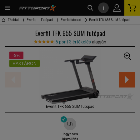
i
kereső
Főoldal
Everfit,
Futópad
Everfit futópad
Everfit TFK 655 SLIM futópad
Everfit TFK 655 SLIM futópad
5 pont 3 értékelés
alapján
-9%
RAKTÁRON
Everfit TFK 655 SLIM futópad
Ingyenes
kiszállítás