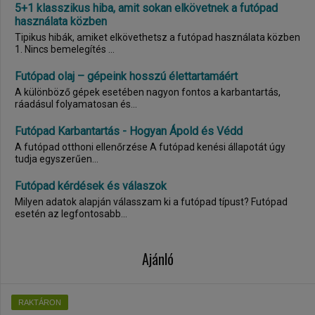
5+1 klasszikus hiba, amit sokan elkövetnek a futópad
használata közben
Tipikus hibák, amiket elkövethetsz a futópad használata közben
1. Nincs bemelegítés ...
Futópad olaj – gépeink hosszú élettartamáért
A különböző gépek esetében nagyon fontos a karbantartás,
ráadásul folyamatosan és...
Futópad Karbantartás - Hogyan Ápold és Védd
A futópad otthoni ellenőrzése A futópad kenési állapotát úgy
tudja egyszerűen...
Futópad kérdések és válaszok
Milyen adatok alapján válasszam ki a futópad típust? Futópad
esetén az legfontosabb...
Ajánló
RAKTÁRON