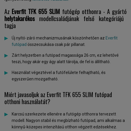
Az
Everfit TFK 655 SLIM
futógép otthonra - A gyártó
helytakarékos
modellcsaládjának felső kategóriájú
tagja
Új nyító-záró mechanizmusának köszönhetően az
Everfit
futópad
összecsukása csak pár pillanat.
Zárt helyzetben a futópad magassága 26 cm, ez lehetővé
teszi, hogy akár egy ágy alatt tárolja, de fel is állítható.
Használat végeztével a futófelülete felhajtható, és
egyszerűen mozgatható.
Miért javasoljuk az Everfit TFK 655 SLIM futópad
otthoni használatát?
Karcsú szerkezete ellenére a futógép otthonra tervezett
modell. Nagyon stabil és megbízható futópad, ami alkalmas a
könnyű-közepes intenzítású otthon végzett edzésekhez.