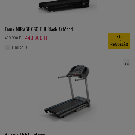
Toorx MIRAGE C60 Full Black futópad
449 900 Ft
499 900 Ft
RENDELÉS
Hasonlít
Horizon TR5.0 futópad