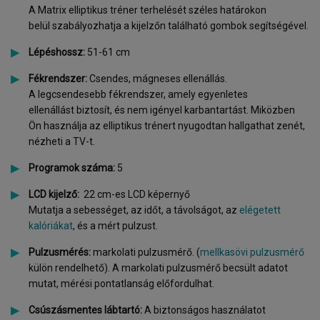
A Matrix elliptikus tréner terhelését széles határokon
belül szabályozhatja a kijelzőn található gombok segítségével.
Lépéshossz:
51-61 cm
Fékrendszer:
Csendes, mágneses ellenállás.
A legcsendesebb fékrendszer, amely egyenletes
ellenállást biztosít, és nem igényel karbantartást. Miközben
Ön használja az elliptikus trénert nyugodtan hallgathat zenét,
nézheti a TV-t.
Programok száma:
5
LCD kijelző:
22 cm-es LCD képernyő
Mutatja a sebességet, az időt, a távolságot, az
elégetett
kalóriákat
, és a mért pulzust.
Pulzusmérés:
markolati pulzusmérő. (
mellkasövi pulzusmérő
külön rendelhető). A markolati pulzusmérő becsült adatot
mutat, mérési pontatlanság előfordulhat.
Csúszásmentes lábtartó:
A biztonságos használatot