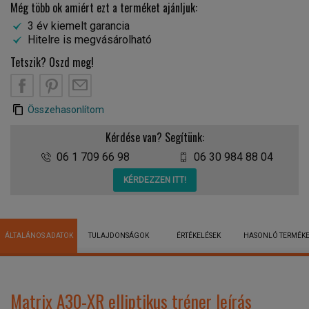
Még több ok amiért ezt a terméket ajánljuk:
3 év kiemelt garancia
Hitelre is megvásárolható
Tetszik? Oszd meg!
Összehasonlítom
Kérdése van? Segítünk:
06 1 709 66 98
06 30 984 88 04
KÉRDEZZEN ITT!
ÁLTALÁNOS ADATOK
TULAJDONSÁGOK
ÉRTÉKELÉSEK
HASONLÓ TERMÉK
Matrix A30-XR elliptikus tréner leírás