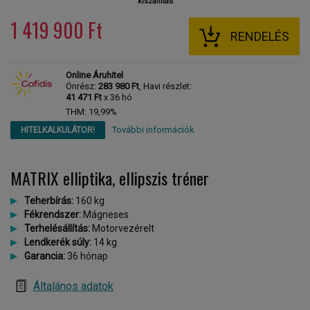
kiszállítás
1 419 900 Ft
RENDELÉS
Online Áruhitel
Önrész:
283 980 Ft
, Havi részlet:
41 471 Ft
x 36 hó
THM: 19,99%
További információk
HITELKALKULÁTOR!
MATRIX elliptika, ellipszis tréner
Teherbírás:
160 kg
Fékrendszer:
Mágneses
Terhelésállítás:
Motorvezérelt
Lendkerék súly:
14 kg
Garancia:
36 hónap
Általános adatok