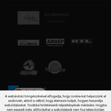
Árukereső.hu
A webáruház böngészésével elfogadja, hogy cookie-kat helyezzünk el
eszközén, abból a célból, hogy elemezni tudjuk, hogyan használja
weboldalunkat. Továbbá hirdetéseink teljesítényének mérésére. Hogyha
nem egyezik bele, előfordulhat a weboldalunk nem fog teljes körűen