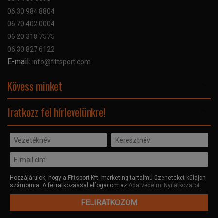
Garancia
06 30 984 8804
Szerviz hibabejelentő
06 70 402 0004
GYIK
06 20 318 7575
Kapcsolat
06 30 827 6122
Céginformáció
E-mail:
info@fittsport.com
Elismeréseink és díjaink
Adatvédelmi nyilatkozat
Kövess minket
Facebook
Iratkozz fel hírlevelünkre!
Hozzájárulok, hogy a Fittsport Kft. marketing tartalmú üzeneteket küldjön
számomra. A feliratkozással elfogadom az
Adatvédelmi Nyilatkozatot
.
FELIRATKOZOM