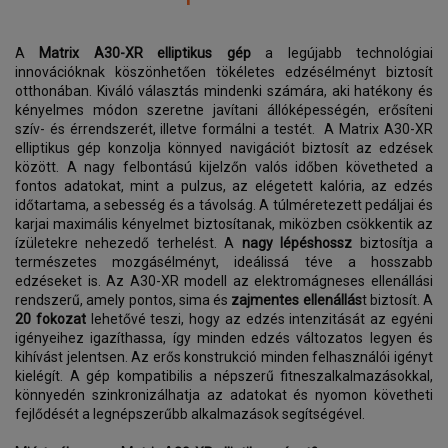
A
Matrix A30-XR elliptikus gép
a legújabb technológiai
innovációknak köszönhetően tökéletes edzésélményt biztosít
otthonában. Kiváló választás mindenki számára, aki hatékony és
kényelmes módon szeretne javítani állóképességén, erősíteni
szív- és érrendszerét, illetve formálni a testét. A Matrix A30-XR
elliptikus gép konzolja könnyed navigációt biztosít az edzések
között. A nagy felbontású kijelzőn valós időben követheted a
fontos adatokat, mint a pulzus, az elégetett kalória, az edzés
időtartama, a sebesség és a távolság. A túlméretezett pedáljai és
karjai maximális kényelmet biztosítanak, miközben csökkentik az
ízületekre nehezedő terhelést. A
nagy lépéshossz
biztosítja a
természetes mozgásélményt, ideálissá téve a hosszabb
edzéseket is. Az A30-XR modell az elektromágneses ellenállási
rendszerű, amely pontos, sima és
zajmentes ellenállás
t biztosít. A
20 fokozat
lehetővé teszi, hogy az edzés intenzitását az egyéni
igényeihez igazíthassa, így minden edzés változatos legyen és
kihívást jelentsen. Az erős konstrukció minden felhasználói igényt
kielégít. A gép kompatibilis a népszerű fitneszalkalmazásokkal,
könnyedén szinkronizálhatja az adatokat és nyomon követheti
fejlődését a legnépszerűbb alkalmazások segítségével.