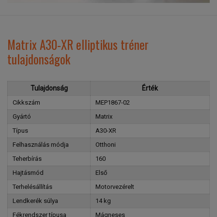
Matrix A30-XR elliptikus tréner
tulajdonságok
Tulajdonság
Érték
Cikkszám
MEP1867-02
Gyártó
Matrix
Típus
A30-XR
Felhasználás módja
Otthoni
Teherbírás
160
Hajtásmód
Első
Terhelésállítás
Motorvezérelt
Lendkerék súlya
14 kg
Fékrendszer típusa
Mágneses