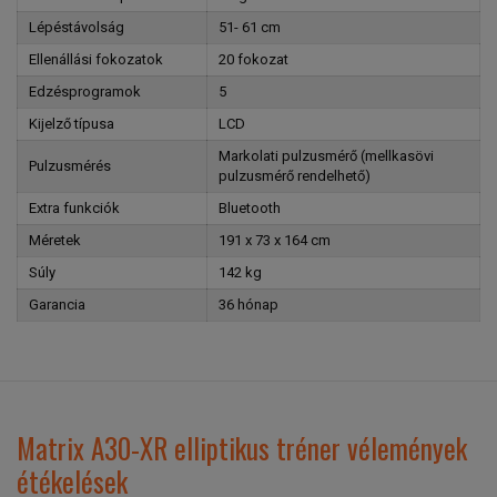
Lépéstávolság
51- 61 cm
Ellenállási fokozatok
20 fokozat
Edzésprogramok
5
Kijelző típusa
LCD
Markolati pulzusmérő (mellkasövi
Pulzusmérés
pulzusmérő rendelhető)
Extra funkciók
Bluetooth
Méretek
191 x 73 x 164 cm
Súly
142 kg
Garancia
36 hónap
Matrix A30-XR elliptikus tréner vélemények
étékelések