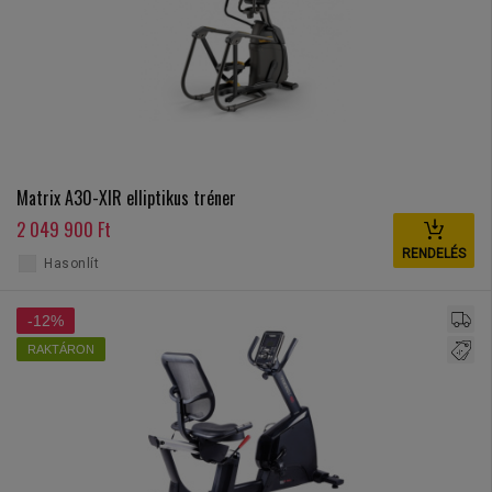
Matrix A30-XIR elliptikus tréner
2 049 900 Ft
RENDELÉS
Hasonlít
-12%
RAKTÁRON