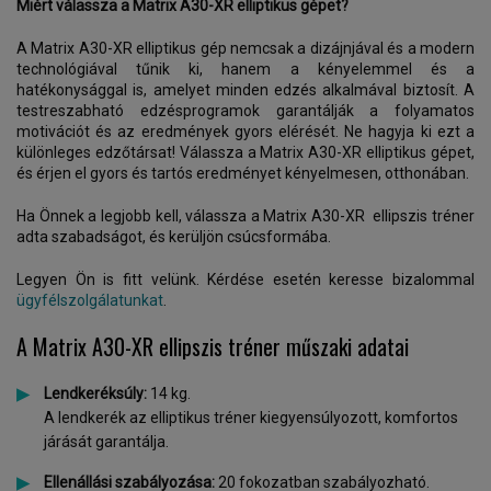
Miért válassza a Matrix A30-XR elliptikus gépet?
A Matrix A30-XR elliptikus gép nemcsak a dizájnjával és a modern
technológiával tűnik ki, hanem a kényelemmel és a
hatékonysággal is, amelyet minden edzés alkalmával biztosít. A
testreszabható edzésprogramok garantálják a folyamatos
motivációt és az eredmények gyors elérését. Ne hagyja ki ezt a
különleges edzőtársat! Válassza a Matrix A30-XR elliptikus gépet,
és érjen el gyors és tartós eredményet kényelmesen, otthonában.
Ha Önnek a legjobb kell, válassza a Matrix A30-XR ellipszis tréner
adta szabadságot, és kerüljön csúcsformába.
Legyen Ön is fitt velünk. Kérdése esetén keresse bizalommal
ügyfélszolgálatunkat
.
A Matrix A30-XR ellipszis tréner műszaki adatai
Lendkeréksúly:
14 kg.
A lendkerék az elliptikus tréner kiegyensúlyozott, komfortos
járását garantálja.
Ellenállási szabályozása:
20 fokozatban szabályozható.