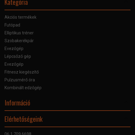
Kategória
Akciós termékek
Futópad
Elliptikus tréner
Szobakerékpár
Evezőgép
Lépcsőző gép
Evezőgép
Fitnesz kiegészítő
Pulzusmérő óra
Kombinált edzőgép
Információ
Online Áruhitel
Elérhetőségeink
Bankkártyás fizetés
Szállítás
06 1 709 6698