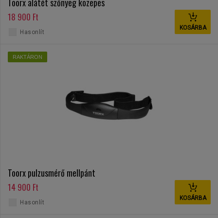
Toorx alátét szőnyeg közepes
18 900 Ft
KOSÁRBA
Hasonlít
RAKTÁRON
Toorx pulzusmérő mellpánt
14 900 Ft
KOSÁRBA
Hasonlít