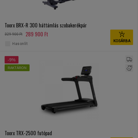
Toorx BRX-R 300 háttámlás szobakerékpár
289 900 Ft
329 900 Ft
KOSÁRBA
Hasonlít
-9%
RAKTÁRON
Toorx TRX-2500 futópad