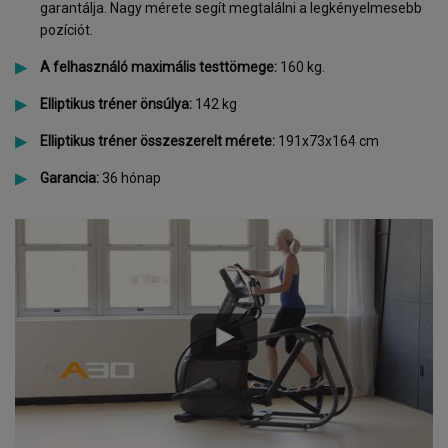
garantálja. Nagy mérete segít megtalálni a legkényelmesebb
pozíciót.
A felhasználó maximális testtömege:
160 kg.
Elliptikus tréner önsúlya:
142 kg
Elliptikus tréner összeszerelt mérete:
191x73x164 cm
Garancia:
36 hónap