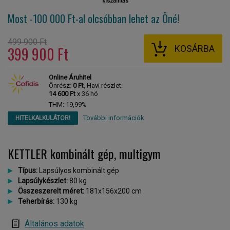
kiszállítás
Most -100 000 Ft-al
olcsóbban lehet az Öné!
499 900 Ft
KOSÁRBA
399 900 Ft
Online Áruhitel
Önrész:
0 Ft
, Havi részlet:
14 600 Ft
x 36 hó
THM: 19,99%
További információk
HITELKALKULÁTOR!
KETTLER kombinált gép, multigym
Típus:
Lapsúlyos kombinált gép
Lapsúlykészlet:
80 kg
Összeszerelt méret:
181x156x200 cm
Teherbírás:
130 kg
Általános adatok