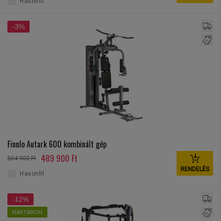
Hasonlít
-3%
Finnlo Autark 600 kombinált gép
489 900 Ft
504 900 Ft
RENDELÉS
Hasonlít
-12%
RAKTÁRON