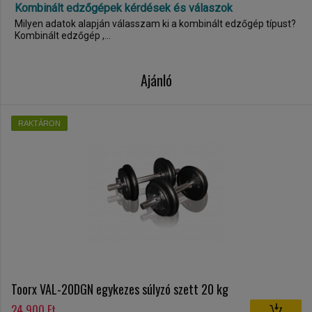
Kombinált edzőgépek kérdések és válaszok
Milyen adatok alapján válasszam ki a kombinált edzőgép típust?
Kombinált edzőgép ,...
Ajánló
RAKTÁRON
Toorx VAL-20DGN egykezes súlyzó szett 20 kg
24 900 Ft