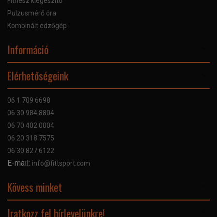
Fitnesz kiegészítő
Pulzusmérő óra
Kombinált edzőgép
Információ
Online Áruhitel
Elérhetőségeink
Bankkártyás fizetés
Szállítás
06 1 709 6698
Garancia
06 30 984 8804
Szerviz hibabejelentő
06 70 402 0004
GYIK
06 20 318 7575
Kapcsolat
06 30 827 6122
Céginformáció
E-mail:
info@fittsport.com
Elismeréseink és díjaink
Adatvédelmi nyilatkozat
Kövess minket
Facebook
Iratkozz fel hírlevelünkre!