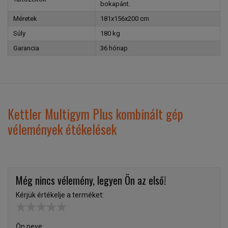
bokapánt.
Méretek
181x156x200 cm
Súly
180 kg
Garancia
36 hónap
Kettler Multigym Plus kombinált gép
vélemények étékelések
Még nincs vélemény, legyen Ön az első!
Kérjük értékelje a terméket:
Ön neve: