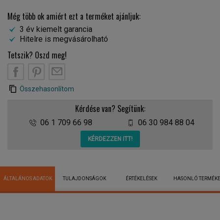
Még több ok amiért ezt a terméket ajánljuk:
3 év kiemelt garancia
Hitelre is megvásárolható
Tetszik? Oszd meg!
Összehasonlítom
Kérdése van? Segítünk:
06 1 709 66 98
06 30 984 88 04
KÉRDEZZEN ITT!
ÁLTALÁNOS ADATOK
TULAJDONSÁGOK
ÉRTÉKELÉSEK
HASONLÓ TERMÉK