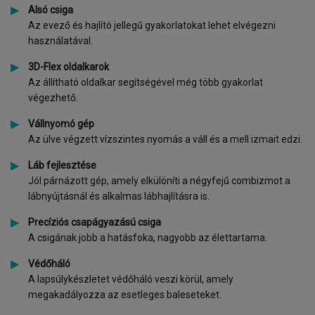
Alsó csiga
Az evező és hajlító jellegű gyakorlatokat lehet elvégezni
használatával.
3D-Flex oldalkarok
Az állítható oldalkar segítségével még több gyakorlat
végezhető.
Vállnyomó gép
Az ülve végzett vízszintes nyomás a váll és a mell izmait edzi.
Láb fejlesztése
Jól párnázott gép, amely elkülöníti a négyfejű combizmot a
lábnyújtásnál és alkalmas lábhajlításra is.
Precíziós csapágyazású csiga
A csigának jobb a hatásfoka, nagyobb az élettartama.
Védőháló
A lapsúlykészletet védőháló veszi körül, amely
megakadályozza az esetleges baleseteket.