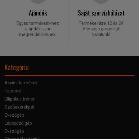
Ajándék
Saját szervízhálózat
Egyes termékeinkhez
Termékeinkre 12 és 24
ajándék is jár
hónapos garanciát
megrendelőinknek.
vállalunk!
Kategória
Akciós termékek
Futópad
Elliptikus tréner
Szobakerékpár
Evezőgép
Lépcsőző gép
Evezőgép