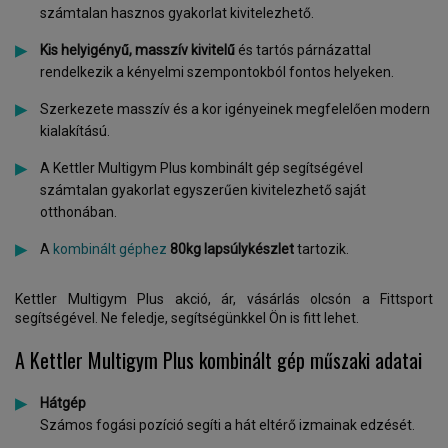
számtalan hasznos gyakorlat kivitelezhető.
Kis helyigényű, masszív kivitelű
és tartós párnázattal
rendelkezik a kényelmi szempontokból fontos helyeken.
Szerkezete masszív és a kor igényeinek megfelelően modern
kialakítású.
A Kettler Multigym Plus kombinált gép segítségével
számtalan gyakorlat egyszerűen kivitelezhető saját
otthonában.
A
kombinált géphez
80kg lapsúlykészlet
tartozik.
Kettler Multigym Plus akció, ár, vásárlás olcsón a Fittsport
segítségével. Ne feledje, segítségünkkel Ön is fitt lehet.
A Kettler Multigym Plus kombinált gép műszaki adatai
Hátgép
Számos fogási pozíció segíti a hát eltérő izmainak edzését.