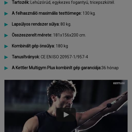
Tartozék:
Lehúzórúd, egykezes fogantyú, tricepszkötél.
A felhasználó maximális testtömege:
130 kg.
Lapsúlyos rendszer súlya:
80 kg.
Összeszerelt mérete:
181x156x200 cm.
Kombinált gép önsúlya:
180 kg
Tanusítványok:
CE EN ISO 20957-1/957-4
A Kettler Multigym Plus kombinlt gép garanciája:
36 hónap