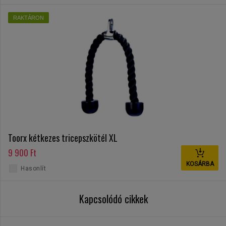
RAKTÁRON
Toorx kétkezes tricepszkötél XL
9 900 Ft
KOSÁRBA
Hasonlít
Kapcsolódó cikkek