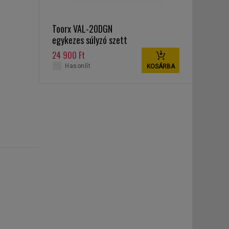
Toorx VAL-20DGN
egykezes súlyzó szett
20 kg
24 900 Ft
Hasonlít
KOSÁRBA