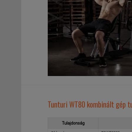
Tunturi WT80 kombinált gép t
Tulajdonság