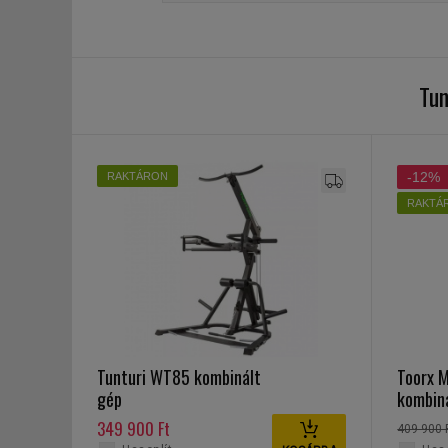
Tun
-12%
RAKTÁRON
RAKTÁ
Tunturi WT85 kombinált
Toorx 
gép
kombin
349 900 Ft
409 900 