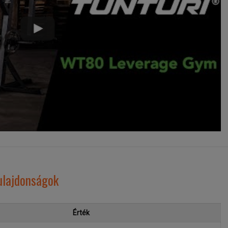
ulajdonságok
Érték