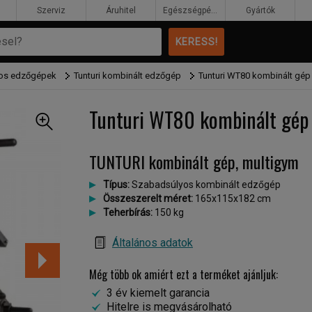
Szerviz
Áruhitel
Egészségpénztár
Gyártók
os edzőgépek
Tunturi kombinált edzőgép
Tunturi WT80 kombinált gép
Tunturi WT80 kombinált gép
TUNTURI kombinált gép, multigym
Típus:
Szabadsúlyos kombinált edzőgép
Összeszerelt méret:
165x115x182 cm
Teherbírás:
150 kg
Általános adatok
Még több ok amiért ezt a terméket ajánljuk:
3 év kiemelt garancia
Hitelre is megvásárolható