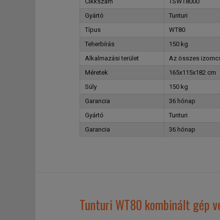
Cikkszám
TSWT8000
Gyártó
Tunturi
Típus
WT80
Teherbírás
150 kg
Alkalmazási terület
Az összes izomc
Méretek
165x115x182 cm
Súly
150 kg
Garancia
36 hónap
Gyártó
Tunturi
Garancia
36 hónap
Tunturi WT80 kombinált gép v