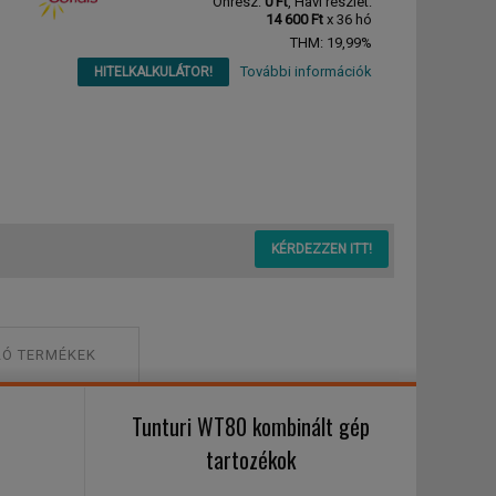
Önrész:
0 Ft
, Havi részlet:
14 600 Ft
x 36 hó
THM: 19,99%
További információk
HITELKALKULÁTOR!
KÉRDEZZEN ITT!
Ó TERMÉKEK
Tunturi WT80 kombinált gép
tartozékok