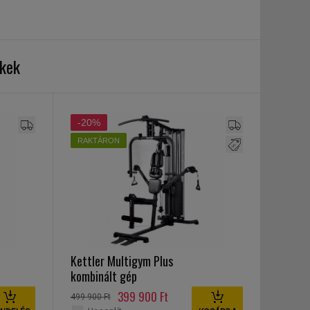
ékek
-20%
RAKTÁRON
Kettler Multigym Plus
kombinált gép
399 900 Ft
499 900 Ft