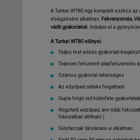
A Tunturi WT80 egy komplett eszköz az 
elvégzésére alkalmas:
Fekvenyomás, Vál
vádli gyakorlatok
. Induljon el a gyönyörű
A Tunturi WT80 előnyei:
Teljes test edzés gyakorlati kiegészít
Teljesen felszerelt alapfelszerelés 
Számos gyakorlat lehetséges
Az edzőpad oldalra forgatható
Dupla forgó rúd különféle gyakorlato
Rögzített edzőpad, ami több fokozatban 
fokozatban állítható )
Súlytárcsák tárolására is alkalmas
Saját 30 vagy 50 mm-es súlylapok ha