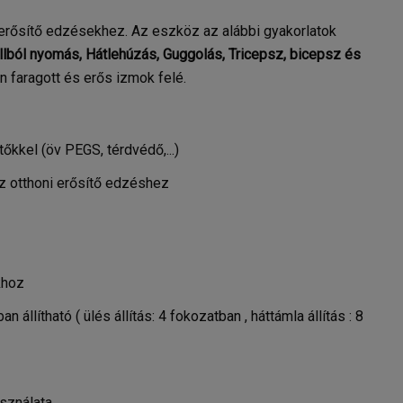
erősítő edzésekhez. Az eszköz az alábbi gyakorlatok
lból nyomás, Hátlehúzás, Guggolás, Tricepsz, bicepsz és
en faragott és erős izmok felé.
őkkel (öv PEGS, térdvédő,...)
az otthoni erősítő edzéshez
khoz
állítható ( ülés állítás: 4 fokozatban , háttámla állítás : 8
sználata