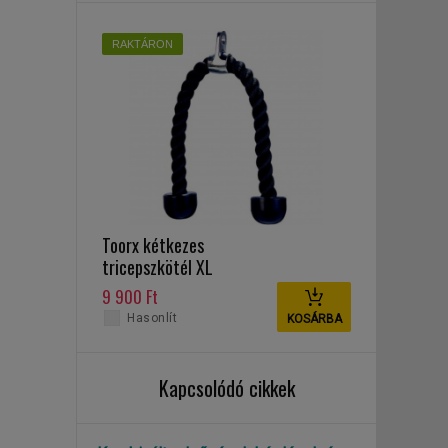
RAKTÁRON
Toorx kétkezes
tricepszkötél XL
9 900 Ft
Hasonlít
KOSÁRBA
Kapcsolódó cikkek