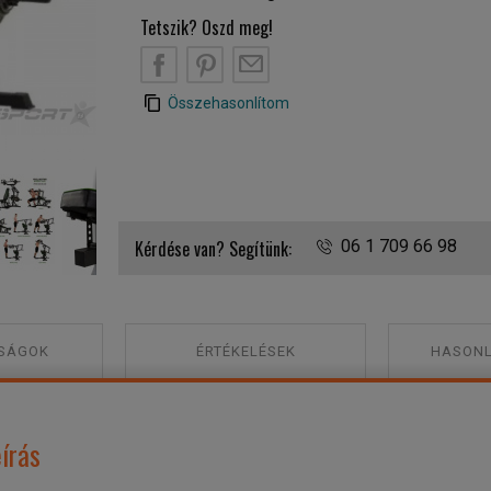
Tetszik? Oszd meg!
B
PT
EM
Összehasonlítom
Tunturi WT80 kombinált gép
Kérdése van? Segítünk:
06 1 709 66 98
SÁGOK
ÉRTÉKELÉSEK
HASONL
írás