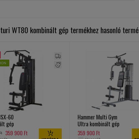
turi WT80 kombinált gép termékhez hasonló term
RON
MSX-60
Hammer Multi Gym
ált gép
Ultra kombinált gép
359 900 Ft
359 900 Ft
Ft