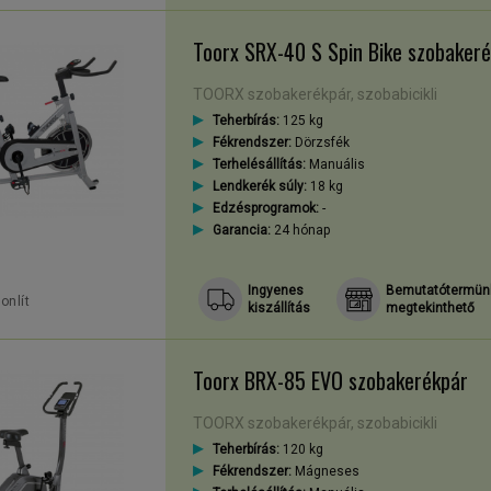
Toorx SRX-40 S Spin Bike szobaker
TOORX szobakerékpár, szobabicikli
Teherbírás:
125 kg
Fékrendszer:
Dörzsfék
Terhelésállítás:
Manuális
Lendkerék súly:
18 kg
Edzésprogramok:
-
Garancia:
24 hónap
Ingyenes
Bemutatótermün
onlít
kiszállítás
megtekinthető
Toorx BRX-85 EVO szobakerékpár
TOORX szobakerékpár, szobabicikli
Teherbírás:
120 kg
Fékrendszer:
Mágneses