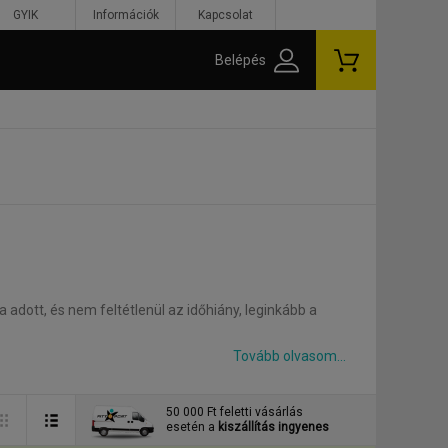
GYIK
Információk
Kapcsolat
Belépés
adott, és nem feltétlenül az időhiány, leginkább a
zont több mint kockázatos.
né tenni magát.
50 000 Ft feletti vásárlás
esetén a
kiszállítás ingyenes