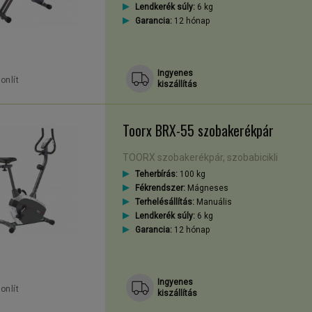
Lendkerék súly:
6 kg
Garancia:
12 hónap
zerűen nyomonkövethető edzésadatokat szolgáltat, a pulzusmonitoroz
ekedő felszereltséggel rendelkeznek, beleértve a komfort kiegészítőket
Ingyenes
onlít
kiszállítás
Toorx BRX-55 szobakerékpár
TOORX szobakerékpár, szobabicikli
Teherbírás:
100 kg
Fékrendszer:
Mágneses
Terhelésállítás:
Manuális
Lendkerék súly:
6 kg
Garancia:
12 hónap
Ingyenes
onlít
kiszállítás