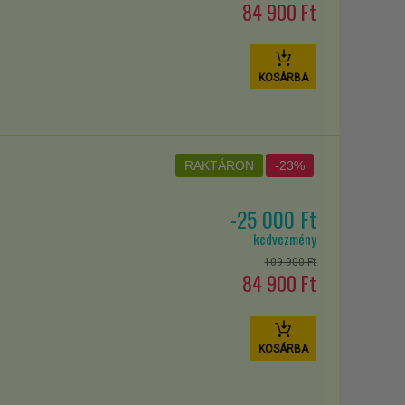
84 900 Ft
ás, a beépített programok az edzésterv következetes
, médiatámogatást, valamint az interaktív funkciókat.
KOSÁRBA
RAKTÁRON
-23%
-25 000 Ft
kedvezmény
109 900 Ft
84 900 Ft
KOSÁRBA