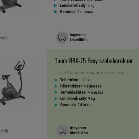
Lendkerék súly:
9 kg
Garancia:
24 hónap
Ingyenes
nlít
kiszállítás
Toorx BRX-75 Easy szobakerékpár
TOORX szobakerékpár, szobabicikli
Teherbírás:
110 kg
Fékrendszer:
Mágneses
Terhelésállítás:
Manuális
Lendkerék súly:
9 kg
Garancia:
24 hónap
Ingyenes
onlít
kiszállítás