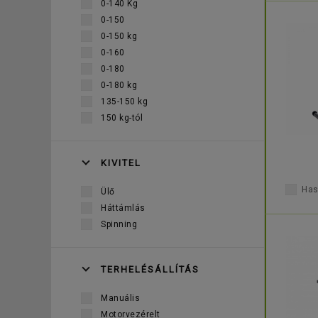
0-140 Kg
0-150
0-150 kg
0-160
0-180
0-180 kg
135-150 kg
150 kg-tól
KIVITEL
Has
Ülő
Háttámlás
Spinning
TERHELÉSÁLLÍTÁS
Manuális
Motorvezérelt