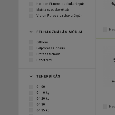
Horizon Fitness szobakerékpár
A szobakerékpár manuálisan vezérelhető konzolja egys
Matrix szobakerékpár
betartását, valamint a fejlődés lehetőségét biztosítják.
Vision Fitness szobakerékpár
Egyes szobabicikli modellek az edzőtermi verziókkal vet
Has
FELHASZNÁLÁS MÓDJA
Otthoni
Félprofesszionális
Professzionális
Edzőtermi
TEHERBÍRÁS
0-100
0-110 kg
0-120 kg
0-130
Has
0-135 kg