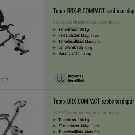
bakerékpár, ami a
Fittsport webáruházban 12-36 hónap garanciával, a C
Toorx BRX-R COMPACT szobakerékp
TOORX szobakerékpár, szobabicikli
obakerékpár birtokában?
Teherbírás:
100 kg
Fékrendszer:
Mágneses
Terhelésállítás:
Manuális
Lendkerék súly:
6 kg
valódi felüdülést, vagy akár szórakozást kínáló edzéslehetőséget tartoga
Garancia:
12 hónap
magabiztos támogatói,
A háttámlás szobakerékpárok a gerincoszlopt kí
, kihívásokkal teli edzést biztosítanak.
A szobakerékpár a kardiovaszkul
Ingyenes
usszámot, támogatja a kalóriaégetést,
onlít
kiszállítás
ikus izomzat is építhető a segítségével.
ó lehetőséget nyújt a rehabilitációs, valamint állapotromlást megelőző 
Toorx BRX COMPACT szobakerékpár
vel
TOORX szobakerékpár, szobabicikli
Teherbírás:
100 kg
oknál nehezebb nyomonkövetni a térképet (gyakran előfordulhat, hogy 
Fékrendszer:
Mágneses
Terhelésállítás:
Manuális
eg. Mindig biztonságos, kontrollált, és nem utolsó sorban tiszta, hig