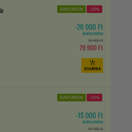
ofidis Magyarország áruhitel támogatásával – akár
ár
RAKTÁRON
-20%
-20 000 Ft
kedvezmény
99 900 Ft
79 900 Ft
t számodra a szobabicikli.
mélik,
áris és a légzőrendszert fejlesztő előnyökkel szolgál.
KOSÁRBA
célú, napi rendszerességgel végzett edzéshez.
RAKTÁRON
-15%
-15 000 Ft
kedvezmény
a meteorológia akadályoztat, vagy kiérünk az
99 900 Ft
iénikus körülmények között edzhetünk.