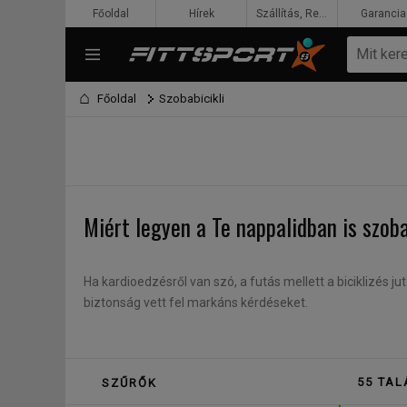
Főoldal
Hírek
Szállítás, Rendelés, Fizetés
Garancia
Főoldal
Szobabicikli
Miért legyen a Te nappalidban is szob
Ha kardioedzésről van szó, a futás mellett a biciklizés
biztonság vett fel markáns kérdéseket.
Sokan nem bíznak sem az autósokban, sem a kerékpár
Nemcsak a gyerekek, de a kissé felelőtlen kutyasétáltató
55 TAL
SZŰRŐK