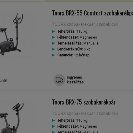
Toorx BRX-55 Comfort szobakerékp
TOORX szobakerékpár, szobabicikli
Teherbírás:
110 kg
Fékrendszer:
Mágneses
Terhelésállítás:
Manuális
Lendkerék súly:
6 kg
Garancia:
12 hónap
Ingyenes
nlít
kiszállítás
Toorx BRX-75 szobakerékpár
TOORX szobakerékpár, szobabicikli
Teherbírás:
110 kg
Fékrendszer:
Mágneses
Terhelésállítás:
Manuális