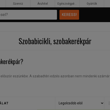
Szerviz
Áruhitel
Egészségpénztár
Gyártók
Szobabicikli, szobakerékpár
akerékpár?
 jut először eszünkbe. A szabadtéri edzés azonban nem mindenki számára 
utakban, vagy önmagukban.
A járdán, gyalogosforgalomban tekerni vis
k is rizikót jelentenek annak, aki egy laza tekerésnél jobban oda szeret
ÁLAT