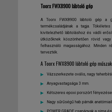
Toorx FWX8900 lábtoló gép
A Toorx FWX8900 lábtoló gép a gyár
termékcsaládjának a tagja. Tökéletes
kivitelezhető lábtoláshoz és vádli erős
ütközőknek köszönhetően rövid vagy
felhasználó magasságához. Minden rés
tervezték.
A Toorx FWX8900 lábtoló gép műszaki
Vázszerkezete ovális, nagy teherbí
Anyagvastagsága 3 mm.
Kétszeres epoxi porszórt fényezése 
Nagy sűrűségű hab párnák anatómiail
POWER GRADE csapágyak a sima és 