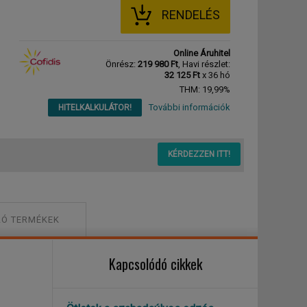
RENDELÉS
Online Áruhitel
Önrész:
219 980 Ft
, Havi részlet:
32 125 Ft
x 36 hó
THM: 19,99%
További információk
HITELKALKULÁTOR!
KÉRDEZZEN ITT!
Ó TERMÉKEK
Kapcsolódó cikkek