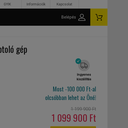
GYIK
Információk
Kapcsolat
Belépés
btoló gép
Ingyenes
kiszállítás
Most -100 000 Ft-al
olcsóbban lehet az Öné!
1 199 900 Ft
1 099 900 Ft