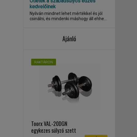
Ötletek a szabadsúlyos edzés
kedvelőinek
Nyilván mindnet lehet mértékkel és jól
csinálni, és mindenki máshogy áll ehhez
a...
Ajánló
RAKTÁRON
Toorx VAL-20DGN
egykezes súlyzó szett