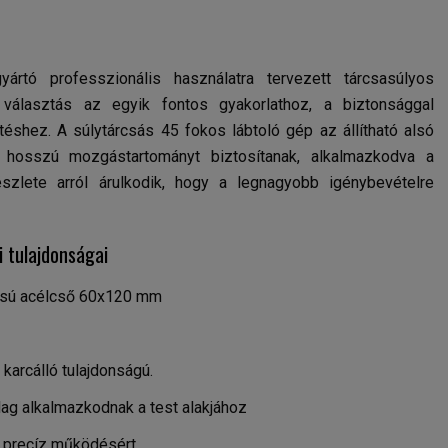
tó professzionális használatra tervezett tárcsasúlyos
 választás az egyik fontos gyakorlathoz, a biztonsággal
ítéshez. A súlytárcsás 45 fokos lábtoló gép az állítható alsó
 hosszú mozgástartományt biztosítanak, alkalmazkodva a
zlete arról árulkodik, hogy a legnagyobb igénybevételre
 tulajdonságai
rású acélcső 60x120 mm
karcálló tulajdonságú.
ag alkalmazkodnak a test alakjához
precíz működésért.