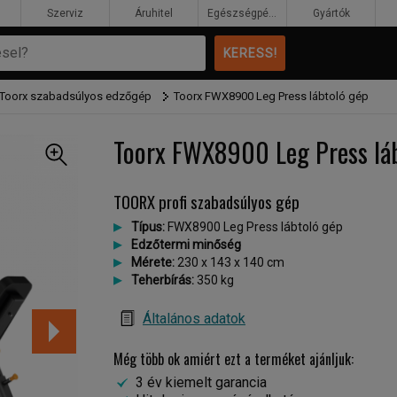
Szerviz
Áruhitel
Egészségpénztár
Gyártók
Toorx szabadsúlyos edzőgép
Toorx FWX8900 Leg Press lábtoló gép
Toorx FWX8900 Leg Press lá
TOORX profi szabadsúlyos gép
Típus:
FWX8900 Leg Press lábtoló gép
Edzőtermi minőség
Mérete:
230 x 143 x 140 cm
Teherbírás:
350 kg
Általános adatok
Még több ok amiért ezt a terméket ajánljuk:
3 év kiemelt garancia