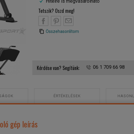
Hitelre is megvásárolható
Tetszik? Oszd meg!
B
PT
EM
Összehasonlítom
Toorx FWX8900 Leg Press lábtoló gép
Kérdése van? Segítünk:
06 1 709 66 98
SÁGOK
ÉRTÉKELÉSEK
HASONL
ló gép leírás