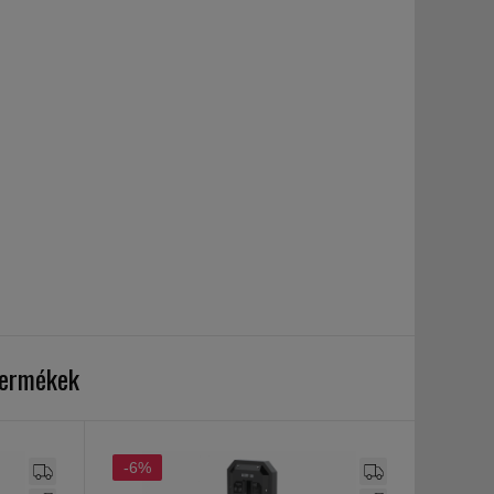
termékek
-6%