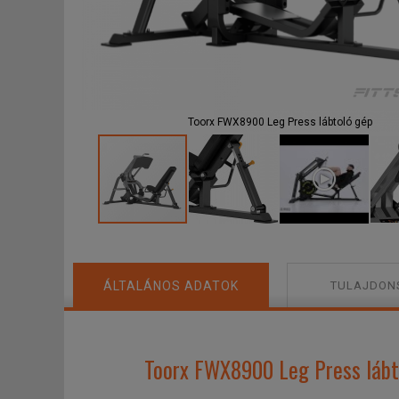
F
Toorx FWX8900 Leg Press lábtoló gép
ÁLTALÁNOS ADATOK
TULAJDON
Toorx FWX8900 Leg Press lábto