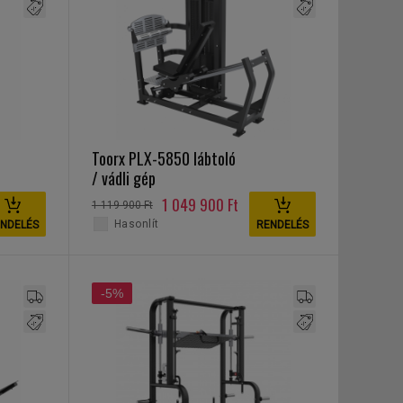
Toorx PLX-5850 lábtoló
/ vádli gép
1 049 900 Ft
1 119 900 Ft
Hasonlít
NDELÉS
RENDELÉS
-5%