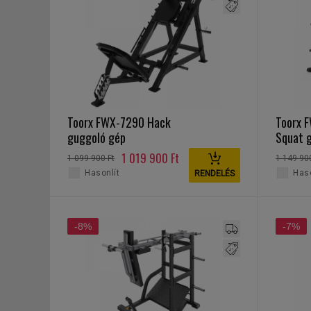
Toorx FWX-7290 Hack
Toorx 
guggoló gép
Squat 
1 019 900 Ft
1 099 900 Ft
1 149 90
Hasonlít
Haso
RENDELÉS
-8%
-7%