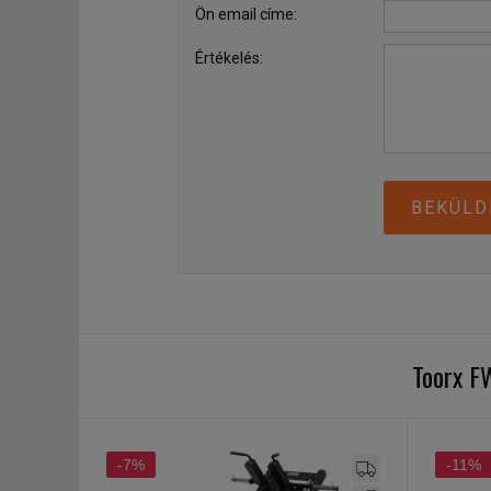
Ön email címe:
Értékelés:
BEKÜLD
Toorx F
-7%
-11%