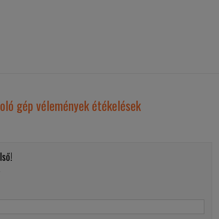
oló gép vélemények étékelések
lső!