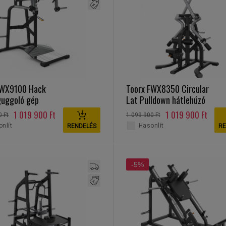
FWX9100 Hack
Toorx FWX8350 Circular
guggoló gép
Lat Pulldown hátlehúzó
1 019 900 Ft
1 019 900 Ft
0 Ft
1 099 900 Ft
nlít
Hasonlít
RENDELÉS
RE
-5%