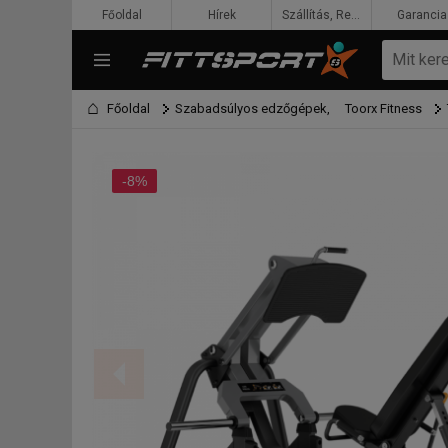
Főoldal
Hírek
Szállítás, Rendelés, Fizetés
Garancia
Főoldal
Szabadsúlyos edzőgépek,
Toorx Fitness
-8%