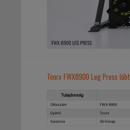
Toorx FWX8900 Leg Press lábt
Tulajdonság
Cikkszám
FWX-8900
Gyártó
Toorx
Garancia
36 hónap