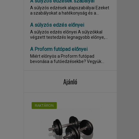
A súlyzós edzések szabályai
A súlyzós edzések alapszabályai Ezeket
a szabályokat a hatékonyság és a...
A súlyzós edzés előnyei
A súlyzós edzés előnyei A súlyzókkal
végzett testedzés legnagyobb előnye,
hogy...
A Proform futópad előnyei
Miért előnyös a Proform futópad
bevonása a futóedzésekbe? Vegyük
alapul az egyik...
Ajánló
RAKTÁRON