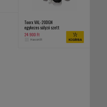
Toorx VAL-20DGN
egykezes súlyzó szett
20 kg
24 900 Ft
Hasonlít
KOSÁRBA