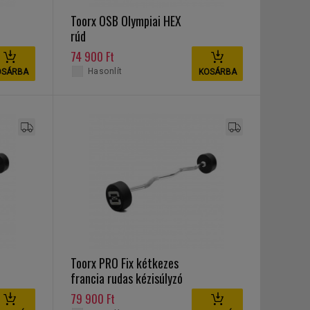
Toorx OSB Olympiai HEX
rúd
74 900 Ft
Hasonlít
OSÁRBA
KOSÁRBA
Toorx PRO Fix kétkezes
francia rudas kézisúlyzó
40 kg
79 900 Ft