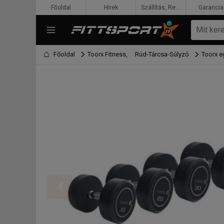
Főoldal
Hírek
Szállítás, Rendelés, Fizetés
Garancia
Főoldal
Toorx Fitness,
Rúd-Tárcsa-Súlyzó
Toorx e