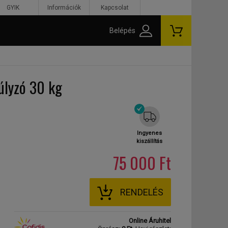
GYIK
Információk
Kapcsolat
Belépés
úlyzó 30 kg
Ingyenes
kiszállítás
75 000 Ft
RENDELÉS
Online Áruhitel