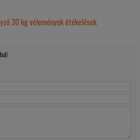
lyzó 30 kg vélemények étékelések
lső!