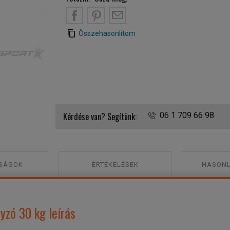
B
PT
EM
Összehasonlítom
Toorx PRO Uretán egykezes súlyzó 30 kg
Kérdése van? Segítünk:
06 1 709 66 98
SÁGOK
ÉRTÉKELÉSEK
HASONL
yzó 30 kg leírás