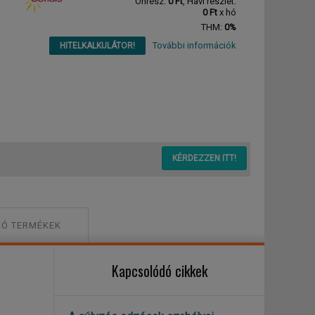
Önrész:
0 Ft
, Havi részlet:
0 Ft
x hó
THM:
0%
További információk
HITELKALKULÁTOR!
KÉRDEZZEN ITT!
Ó TERMÉKEK
Kapcsolódó cikkek