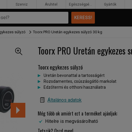
Szerviz
Áruhitel
Egészségpénztár
Gyártók
gykezes súlyzó
Toorx PRO Uretán egykezes súlyzó 30 kg
Toorx PRO Uretán egykezes s
Toorx egykezes súlyzó
Uretán bevonattal a tartosságért
Rozsdamentes, csúszásgátló markolat
Edzőtermi és otthoni használatra
Általános adatok
Még több ok amiért ezt a terméket ajánljuk:
Hitelre is megvásárolható
Tetszik? Oszd meg!