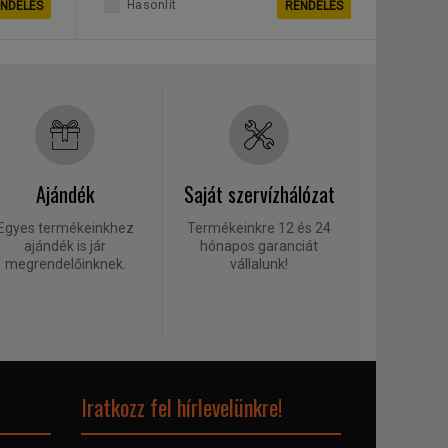
Hasonlít
NDELÉS
RENDELÉS
Ajándék
Saját szervízhálózat
Egyes termékeinkhez
Termékeinkre 12 és 24
ajándék is jár
hónapos garanciát
megrendelőinknek.
vállalunk!
Iratkozz fel hírlevelünkre!