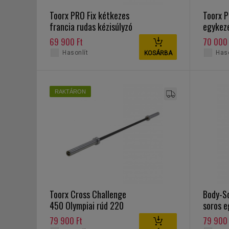
Toorx PRO Fix kétkezes
Toorx 
francia rudas kézisúlyzó
egykeze
35 kg
69 900 Ft
70 000 
Hasonlít
Haso
KOSÁRBA
RAKTÁRON
Toorx Cross Challenge
Body-S
450 Olympiai rúd 220
soros 
cm
súlytar
79 900 Ft
79 900 