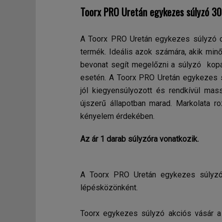
Toorx PRO Uretán egykezes súlyzó 30
A Toorx PRO Uretán egykezes súlyzó o
termék. Ideális azok számára, akik min
bevonat segít megelőzni a súlyzó kopás
esetén. A Toorx PRO Uretán egykezes 
jól kiegyensúlyozott és rendkívül mas
újszerű állapotban marad. Markolata 
kényelem érdekében.
Az ár 1 darab súlyzóra vonatkozik.
A Toorx PRO Uretán egykezes súlyzó
lépésközönként.
Toorx egykezes súlyzó akciós vásár a 