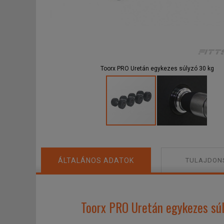
F
Toorx PRO Uretán egykezes súlyzó 30 kg
ÁLTALÁNOS ADATOK
TULAJDON
Toorx PRO Uretán egykezes súl