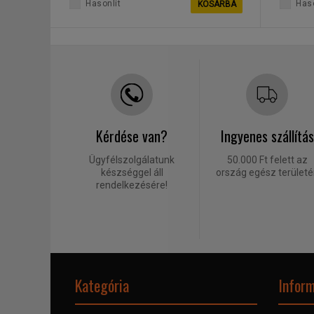
Hasonlít
Haso
KOSÁRBA
Kérdése van?
Ingyenes szállítás
Ügyfélszolgálatunk
50.000 Ft felett az
készséggel áll
ország egész terület
rendelkezésére!
Kategória
Inform