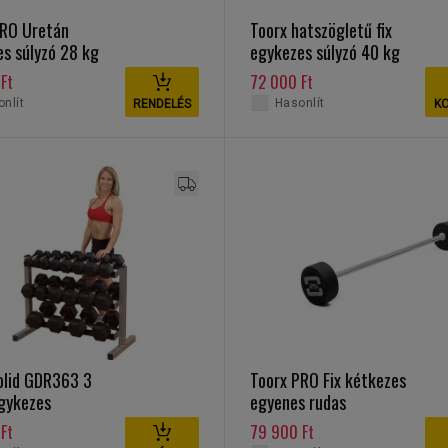
PRO Uretán
Toorx hatszögletű fix
s súlyzó 28 kg
egykezes súlyzó 40 kg
Ft
72 000 Ft
nlít
Hasonlít
RENDELÉS
K
olid GDR363 3
Toorx PRO Fix kétkezes
egykezes
egyenes rudas
tó
kézisúlyzó 40 kg
Ft
79 900 Ft