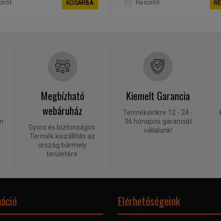
nlít
Hasonlít
KOSÁRBA
RE
Megbízható
Kiemelt Garancia
webáruház
Termékeinkre 12 - 24 -
én
36 hónapos garanciát
Gyors és biztonságos.
vállalunk!
Termék kiszállítás az
ország bármely
területére.
áció
Elérhetőségeink