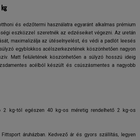
 kg
tthoni és edzőtermi használatra egyaránt alkalmas prémium
őségi eszközzel szeretnék az edzéseiket végezni. Az uretán
át, maximalizálja az ütéselnyelést, és védi a padlót leesés
súlyzó egyblokkos acélszerkezetének köszönhetően nagyon
szív. Matt felületének köszönhetően a súlyzó hosszú ideig
rozsdamentes acélból készült és csúszásmentes a nagyobb
 2 kg-tól egészen 40 kg-os méretig rendelhető 2 kg-os
Fittsport áruházban. Kedvező ár és gyors szállítás, legyen