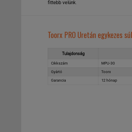
fittebb velünk.
Toorx PRO Uretán egykezes súl
Tulajdonság
Cikkszám
MPU-30
Gyártó
Toorx
Garancia
12 hónap