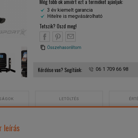
Még több ok amiért ezt a terméket ajánljuk:
3 év kiemelt garancia
Hitelre is megvásárolható
Tetszik? Oszd meg!
B
PT
EM
Toorx ERX-550 elliptikus tréner
Összehasonlítom
Kérdése van? Segítünk:
06 1 709 66 98
SÁGOK
LETÖLTÉS
ÉRT
 leírás