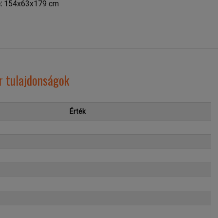
:
154x63x179 cm
r tulajdonságok
Érték