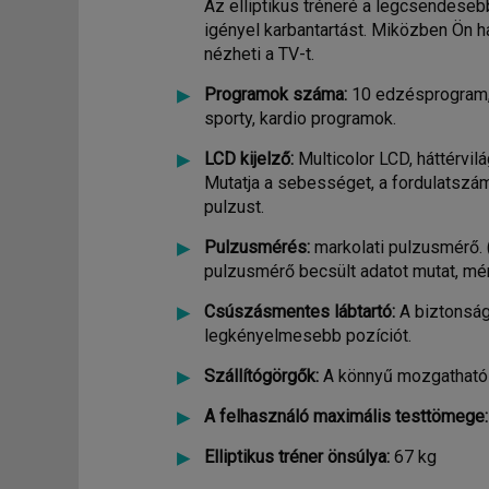
Az elliptikus tréneré a legcsendeseb
igényel karbantartást. Miközben Ön ha
nézheti a TV-t.
Programok száma:
10 edzésprogram, 
sporty, kardio programok.
LCD kijelző:
Multicolor LCD, háttérvilá
Mutatja a sebességet, a fordulatszámo
pulzust.
Pulzusmérés:
markolati pulzusmérő. 
pulzusmérő becsült adatot mutat, mér
Csúszásmentes lábtartó:
A biztonság
legkényelmesebb pozíciót.
Szállítógörgők:
A könnyű mozgatható
A felhasználó maximális testtömege:
Elliptikus tréner önsúlya:
67 kg