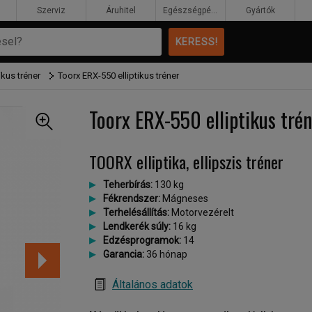
Szerviz
Áruhitel
Egészségpénztár
Gyártók
ikus tréner
Toorx ERX-550 elliptikus tréner
Toorx ERX-550 elliptikus tré
TOORX elliptika, ellipszis tréner
Teherbírás:
130 kg
Fékrendszer:
Mágneses
Terhelésállítás:
Motorvezérelt
Lendkerék súly:
16 kg
Edzésprogramok:
14
Garancia:
36 hónap
Általános adatok