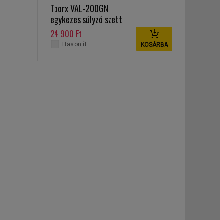
Toorx VAL-20DGN
egykezes súlyzó szett
20 kg
24 900 Ft
Hasonlít
KOSÁRBA