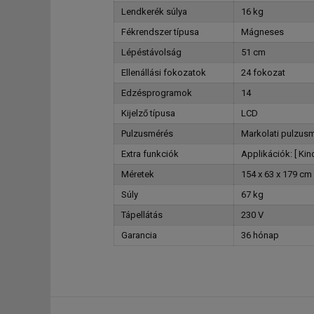
Lendkerék súlya
16 kg
Fékrendszer típusa
Mágneses
Lépéstávolság
51 cm
Ellenállási fokozatok
24 fokozat
Edzésprogramok
14
Kijelző típusa
LCD
Pulzusmérés
Markolati pulzusm
Extra funkciók
Applikációk: [ Kin
Méretek
154 x 63 x 179 cm
Súly
67 kg
Tápellátás
230 V
Garancia
36 hónap