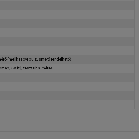
érő (mellkasövi pulzusmérő rendelhető)
omap,Zwift ], testzsír % mérés.