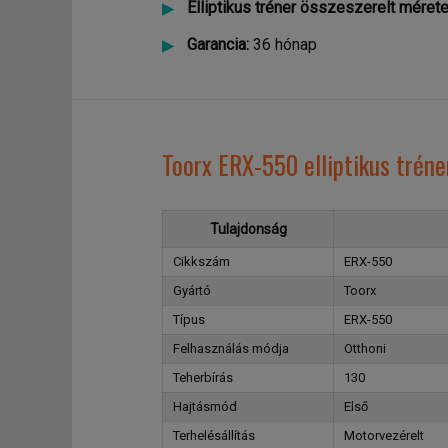
Elliptikus tréner összeszerelt mérete
Garancia:
36 hónap
Toorx ERX-550 elliptikus tréne
Tulajdonság
Cikkszám
ERX-550
Gyártó
Toorx
Típus
ERX-550
Felhasználás módja
Otthoni
Teherbírás
130
Hajtásmód
Első
Terhelésállítás
Motorvezérelt