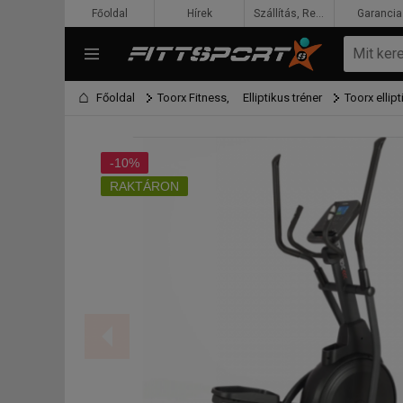
Főoldal
Hírek
Szállítás, Rendelés, Fizetés
Garancia
Főoldal
Toorx Fitness,
Elliptikus tréner
Toorx ellipt
-10%
RAKTÁRON