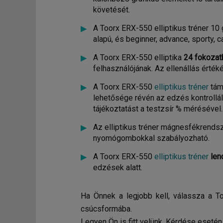
követését.
A Toorx ERX-550 elliptikus tréner 10 
alapú, és beginner, advance, sporty,
A Toorx ERX-550 elliptika
24 fokozatb
felhasználójának. Az ellenállás értékét
A Toorx ERX-550
elliptikus tréner
tám
lehetősége révén az edzés kontrollál
tájékoztatást a testzsír % mérésével.
Az elliptikus tréner mágnesfékrendsze
nyomógombokkal szabályozható.
A Toorx ERX-550
elliptikus tréner
len
edzések alatt.
Ha Önnek a legjobb kell, válassza a To
csúcsformába.
Legyen Ön is fitt velünk. Kérdése eset