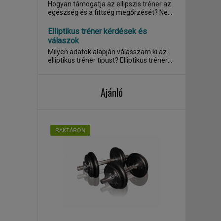
Hogyan támogatja az ellipszis tréner az
egészség és a fittség megőrzését? Nem
csak a...
Elliptikus tréner kérdések és
válaszok
Milyen adatok alapján válasszam ki az
elliptikus tréner típust? Elliptikus tréner
esetén...
Ajánló
RAKTÁRON