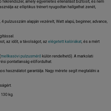
b fékrendszer, amely egyenletes ellenállást biztosít, és nem
sználja az elliptikus trénert nyugodtan hallgathat zenét,
4 pulzusszám alapján vezérelt, Watt alapú, beginner, advance,
gítással.
t, az időt, a távolságot, az
elégetett kalóriákat
, és a mért
(
mellkasövi pulzusmérő
külön rendelhető). A markolati
ési pontatlanság előfordulhat.
os használatot garantálja. Nagy mérete segít megtalálni a
ságért.
130 kg.