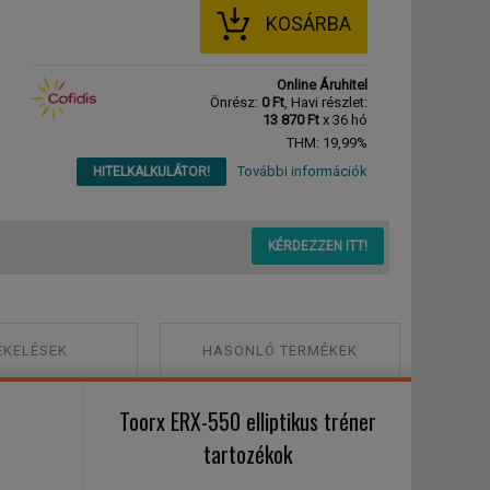
KOSÁRBA
Online Áruhitel
Önrész:
0 Ft
, Havi részlet:
13 870 Ft
x 36 hó
THM: 19,99%
További információk
HITELKALKULÁTOR!
KÉRDEZZEN ITT!
ÉKELÉSEK
HASONLÓ TERMÉKEK
Toorx ERX-550 elliptikus tréner
tartozékok