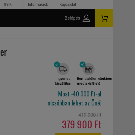
GYIK
Információk
Kapcsolat
Belépés
ner
Ingyenes
Bemutatótermünkben
kiszállítás
megtekinthető
Most -40 000 Ft-al
olcsóbban lehet az Öné!
419 900 Ft
379 900 Ft