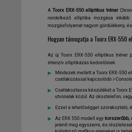
A
Toorx ERX-550 elliptikus tréner
Chrono
rendelkező elliptika mozgása inkáb
mozgásfolyamat nagyon gördülékeny, és 
Hogyan támogatja a Toorx ERX-550 ell
Az új Toorx ERX-550 elliptikus tréner
intenzív elliptikázás kedvelőinek.
Mindezek mellett a Toorx ERX-550 ell
csatlakozással kapcsolódó i-Console 
Csatlakoztassa készülékét a Toorx E
utvonalak közül. Az okostelefon, vagy
Ezzel a lehetőséggel szorakoztató, 
Az ERX 550 modell egy
korszerűbb, 
jelenít meg egyszerre, és részleteseb
különböző grafikus elemeket is tart