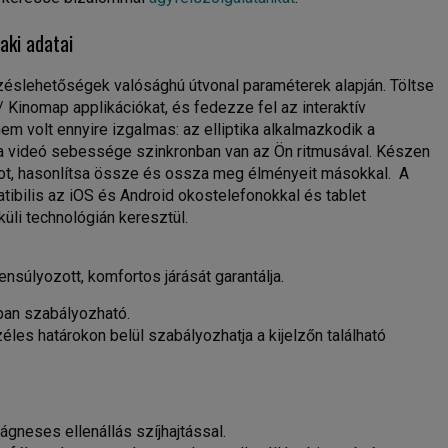
aki adatai
zéslehetőségek valósághú útvonal paraméterek alapján. Töltse
/ Kinomap applikációkat, és fedezze fel az interaktív
em volt ennyire izgalmas: az elliptika alkalmazkodik a
, a videó sebessége szinkronban van az Ön ritmusával. Készen
got, hasonlítsa össze és ossza meg élményeit másokkal. A
tibilis az iOS és Android okostelefonokkal és tablet
üli technológián keresztül.
ensúlyozott, komfortos járását garantálja.
an szabályozható.
éles határokon belül szabályozhatja a kijelzőn található
neses ellenállás szíjhajtással.