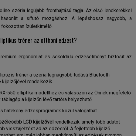
line széria legújabb fronthajtású tagja. Az első lendkerékkel
b hasonlít a sífutó mozgáshoz. A lépéshossz nagyobb, a
fokozottan ízületkímélő.
iptikus tréner az otthoni edzést?
 prémium ergonómiát és sokoldalú edzésélményt biztosít az
ipszis tréner a széria legnagyobb tudású Bluetooth
kijelzőjével rendelkezik.
RX-550 elliptika modellhez és válasszon az Önnek megfelelő
 táblagép a kijelzőn lévő tartóra helyezhető.
és hatékony edzésprogramok közül válogathat.
szélesebb LCD kijelzővel
rendelkezik, amely több adatot
b visszajelzést ad az edzésről. A fejlettebb kijelző
almazhat, ami még jobban megkönnyíti az edzések nyomon