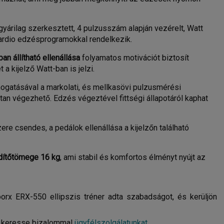
gyárilag szerkesztett, 4 pulzusszám alapján vezérelt, Watt
 cardio edzésprogramokkal rendelkezik.
an állítható ellenállása
folyamatos motivációt biztosít
 a kijelző Watt-ban is jelzi.
ogatásával a markolati, és mellkasövi pulzusmérési
tan végezhető. Edzés végeztével fittségi állapotáról kaphat
re csendes, a pedálok ellenállása a kijelzőn található
dítőtömege 16 kg
, ami stabil és komfortos élményt nyújt az
orx ERX-550 ellipszis tréner adta szabadságot, és kerüljön
én keresse bizalommal
ügyfélszolgálatunkat
.