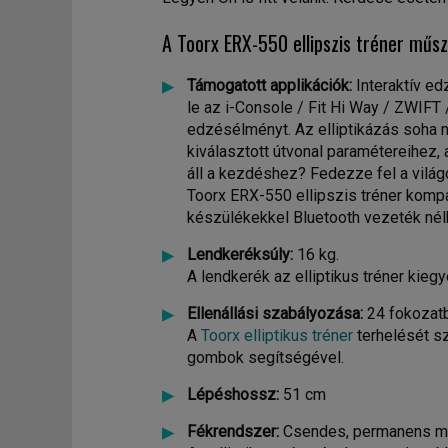
A Toorx ERX-550 ellipszis tréner műsz
Támogatott applikációk:
Interaktív ed
le az i-Console / Fit Hi Way / ZWIFT 
edzésélményt. Az elliptikázás soha n
kiválasztott útvonal paramétereihez
áll a kezdéshez? Fedezze fel a vilá
Toorx ERX-550 ellipszis tréner kompa
készülékekkel Bluetooth vezeték nélk
Lendkeréksúly:
16 kg.
A lendkerék az elliptikus tréner kiegy
Ellenállási szabályozása:
24 fokozatb
A
Toorx elliptikus tréner
terhelését sz
gombok segítségével.
Lépéshossz:
51 cm
Fékrendszer:
Csendes, permanens mág