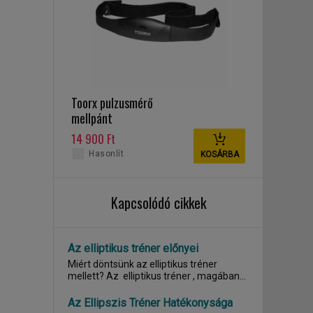
Toorx pulzusmérő
mellpánt
14 900 Ft
Hasonlít
KOSÁRBA
Kapcsolódó cikkek
Az elliptikus tréner előnyei
Miért döntsünk az elliptikus tréner
mellett? Az elliptikus tréner , magában
hordozza a...
Az Ellipszis Tréner Hatékonysága