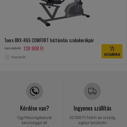
Toorx BRX-R65 COMFORT háttámlás szobakerékpár
139 900 Ft
169 900 Ft
KOSÁRBA
Hasonlít
Kérdése van?
Ingyenes szállítás
Ügyfélszolgálatunk
50.000 Ft felett az ország
készséggel áll
egész területén