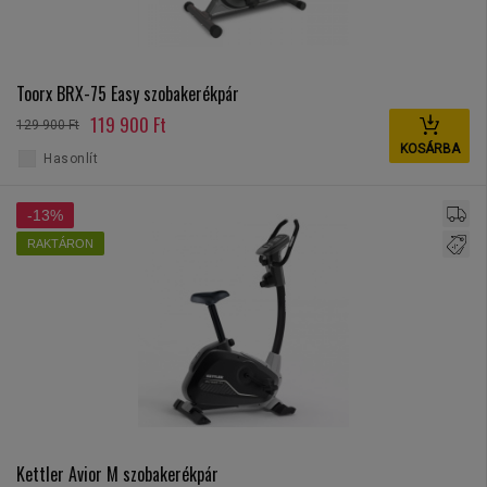
Toorx BRX-75 Easy szobakerékpár
119 900 Ft
129 900 Ft
KOSÁRBA
Hasonlít
-13%
RAKTÁRON
Kettler Avior M szobakerékpár