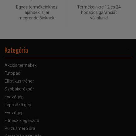
Egyes termékeinkhez
Termékeinkre 12 és 24
ajándék is jár
hónapos garanciát
megrendelőinknek.
vállalunk!
Kategória
Akciós termékek
Futópad
Elliptikus tréner
Szobakerékpár
Evezőgép
Lépcsőző gép
Evezőgép
Fitnesz kiegészítő
Pulzusmérő óra