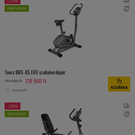
-13%
RAKTÁRON
Toorx BRX-85 EVO szobakerékpár
139 900 Ft
159 900 Ft
KOSÁRBA
Hasonlít
-18%
RAKTÁRON