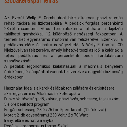
Az
Everfit Welly E Combi dual bike
alkalmas poszttraumás
rehabilitációra és fizioterápiára. A pedálok forgása percenkénti
28-ról maximum 76-os fordulatszámra állítható a kijelzőn
található gombokkal, 12 különböző nehézségi fokozatban. A
termék két egyenáramú motorral van felszerelve. Ezenkívül a
pedálozás előre és hátra is végezhető. A Welly E Combi LCD
kijelzővel van felszerelve, amely lehetővé teszi az idő, a kalóriák, a
teljes pedállozás és a percenkénti pedál fordulatszám
szabályozását.
A pedálok ergonomikus kialakításúak a maximális kényelem
érdekében, és lábpánttal vannak felszerelve a nagyobb biztonság
érdekében.
Használat: ideális a karok és lábak tonizálására és erősítésére
akár egyszerre is. Alkalmas fizikoterápiára.
Funkciók: távolság, idő, kalória, pásztázás, sebesség, teljes szám,
5 előre beállított program
Forgási sebesség: 28 és 76 ford/perc között (12 fokozat)
Motor: 2 db egyenáramú 230 Volt / 2 x 70 Watt
Irány: előre és hátra irányba
Pedálok: ergonomikus forma. Szíjjal