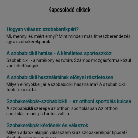
Kapcsolódó cikkek
Hogyan válassz szobakerékpárt?
Mi, mennyi és miért ennyi? Mint minden más fitneszberendezés,
így a szobakerékpárok...
A szobabicikli hatása - A kíméletes sporteszköz
Szobabicikli - a hatékony edzőtárs Számos mozgásforma közül
van lehetőségük...
A szobabicikli használatának előnyei részletesen
Milyen előnyökkel jár a szobabicikli használata? A szobabicikli
több fokozattal...
Szobakerékpár-szobabicikli – az otthoni sportolás kulcsa
A szobabicikli szerepe az otthoni sportolásban Az otthoni
sportolás mindig is fontos volt, a...
Szobakerékpár kérdések és válaszok
Milyen adatok alapján válasszam ki az szobakerékpár típusát?
Szobakerékpár esetén az...