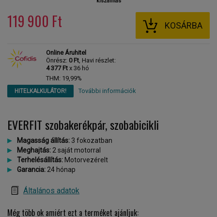
kiszállítás
119 900 Ft
KOSÁRBA
Online Áruhitel
Önrész:
0 Ft
, Havi részlet:
4 377 Ft
x 36 hó
THM: 19,99%
További információk
HITELKALKULÁTOR!
EVERFIT szobakerékpár, szobabicikli
Magasság állítás:
3 fokozatban
Meghajtás:
2 saját motorral
Terhelésállítás:
Motorvezérelt
Garancia:
24 hónap
Általános adatok
Még több ok amiért ezt a terméket ajánljuk: