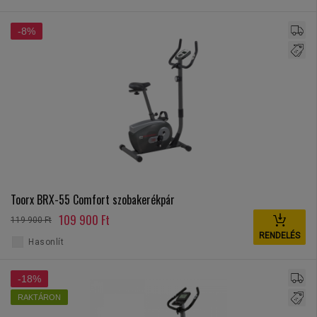
-8%
Toorx BRX-55 Comfort szobakerékpár
109 900 Ft
119 900 Ft
RENDELÉS
Hasonlít
-18%
RAKTÁRON