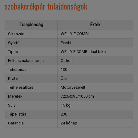
szobakerékpár tulajdonságok
Tulajdonság
Érték
Cikkszám
WELLY-E COMBI
Gyártó
Everfit
Típus
WELLY E COMBI dual bike
Felhasználás módja
Otthoni
Teherbírás
100
Kivitel
Ülő
Terhelésállítás
Motorvezérelt
Méretek
72x64x95/1050 cm
Súly
15 kg
Tápellátás
230
Garancia
24 hónap