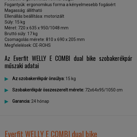
Fogantyúk: ergonomikus forma a kényelmesebb fogásért
Magasság: állítható
Ellenállás beállítása: motorizált
Súly: 15 kg
Méret: 720 x 635 x 950/1048 mm
Bruttó súly: 17 kg
Csomagolás mérete: 810 x 690 x 205 mm
Megfelelések: CE-ROHS
Az Everfit WELLY E COMBI dual bike szobakerékpár
műszaki adatai
Az szobakerékpár önsúlya:
15 kg
Szobakerékpár összeszerelt mérete:
72x64x95/1050 cm
Garancia:
24 hónap
Everfit WELLY E COMBI dual bike