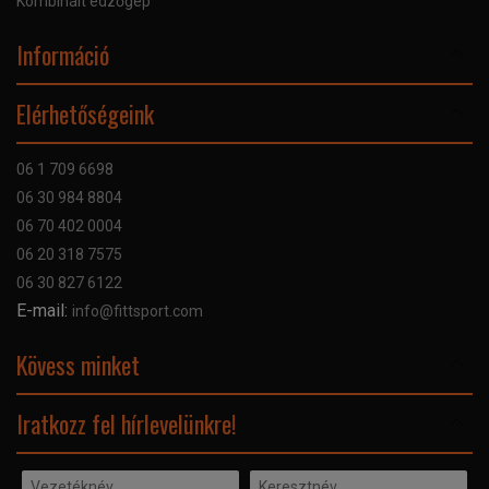
Kombinált edzőgép
Információ
Online Áruhitel
Elérhetőségeink
Bankkártyás fizetés
Szállítás
06 1 709 6698
Garancia
06 30 984 8804
Szerviz hibabejelentő
06 70 402 0004
GYIK
06 20 318 7575
Kapcsolat
06 30 827 6122
Céginformáció
E-mail:
info@fittsport.com
Elismeréseink és díjaink
Adatvédelmi nyilatkozat
Kövess minket
Facebook
Iratkozz fel hírlevelünkre!