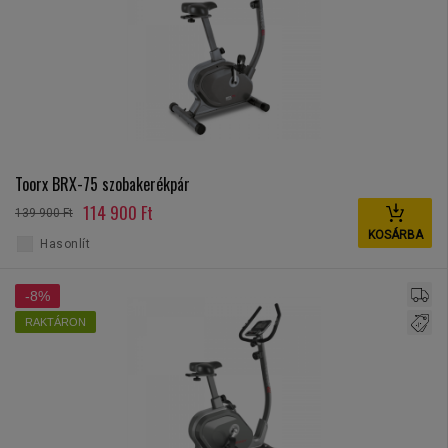
Toorx BRX-75 szobakerékpár
114 900 Ft
139 900 Ft
KOSÁRBA
Hasonlít
-8%
RAKTÁRON