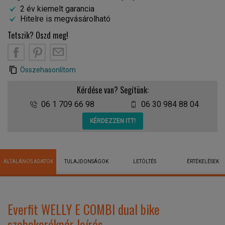
2 év kiemelt garancia
Hitelre is megvásárolható
Tetszik? Oszd meg!
Összehasonlítom
Kérdése van? Segítünk:
06 1 709 66 98
06 30 984 88 04
KÉRDEZZEN ITT!
ÁLTALÁNOS ADATOK
TULAJDONSÁGOK
LETÖLTÉS
ÉRTÉKELÉSEK
Everfit WELLY E COMBI dual bike
szobakerékpár leírás