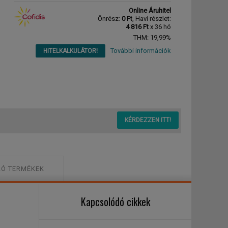
Online Áruhitel
Önrész:
0 Ft
, Havi részlet:
4 816 Ft
x 36 hó
THM: 19,99%
További információk
HITELKALKULÁTOR!
usmérő óra
KÉRDEZZEN ITT!
Ó TERMÉKEK
Kapcsolódó cikkek