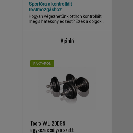
Sportóra a kontrollált
testmozgáshoz
Hogyan végezhetünk otthon kontrollált,
mégis hatékony edzést? Ezek a dolgok
az élet...
Ajánló
RAKTÁRON
Toorx VAL-20DGN
egykezes súlyzó szett