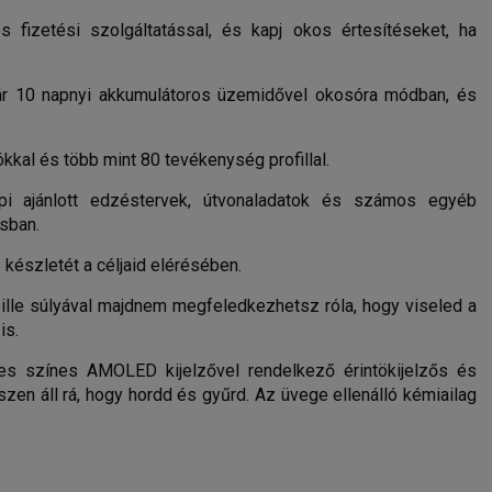
 fizetési szolgáltatással, és kapj okos értesítéseket, ha
ár 10 napnyi akkumulátoros üzemidővel okosóra módban, és
iókkal és több mint 80 tevékenység profillal.
pi ajánlott edzéstervek, útvonaladatok és számos egyéb
sban.
 készletét a céljaid elérésében.
ille súlyával majdnem megfeledkezhetsz róla, hogy viseled a
is.
es színes AMOLED kijelzővel rendelkező érintökijelzős és
zen áll rá, hogy hordd és gyűrd. Az üvege ellenálló kémiailag