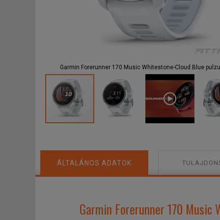
F
Garmin Forerunner 170 Music Whitestone-Cloud Blue pulz
ÁLTALÁNOS ADATOK
TULAJDON
Garmin Forerunner 170 Music W