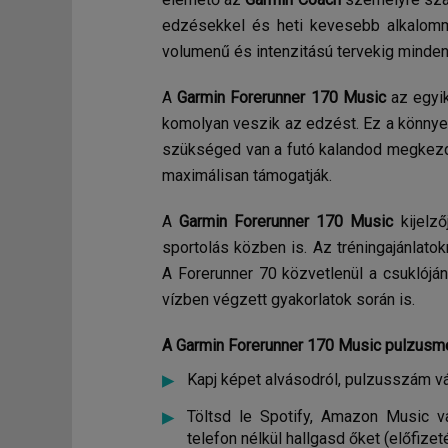
edzésekkel és heti kevesebb alkalomm
volumenű és intenzitású tervekig minden
A
Garmin Forerunner 170 Music
az egyik
komolyan veszik az edzést. Ez a könnye
szükséged van a futó kalandod megkezdé
maximálisan támogatják.
A
Garmin Forerunner 170 Music
kijelz
sportolás közben is. Az tréningajánla
A Forerunner 70 közvetlenül a csuklójá
vízben végzett gyakorlatok során is.
A Garmin Forerunner 170 Music pulzusmé
Kapj képet alvásodról, pulzusszám vá
Töltsd le Spotify, Amazon Music va
telefon nélkül hallgasd őket (előfize