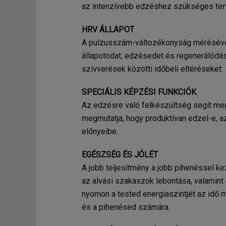
az intenzívebb edzéshez szükséges ter
HRV ÁLLAPOT
A pulzusszám-változékonyság méréséve
állapotodat, edzésedet és regenerálódás
szívverések közötti időbeli eltéréseket.
SPECIÁLIS KÉPZÉSI FUNKCIÓK
Az edzésre való felkészültség segít meg
megmutatja, hogy produktívan edzel-e, a
előnyeibe.
EGÉSZSÉG ÉS JÓLÉT
A jobb teljesítmény a jobb pihenéssel k
az alvási szakaszok lebontása, valamint
nyomon a tested energiaszintjét az idő m
és a pihenésed számára.