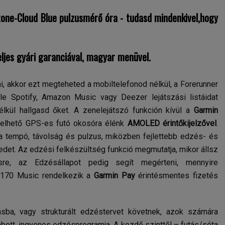
one-Cloud Blue pulzusmérő óra - tudasd mindenkivel,hogy
ljes gyári garanciával, magyar menüvel.
i, akkor ezt megteheted a mobiltelefonod nélkül, a Forerunner
le Spotify, Amazon Music vagy Deezer lejátszási listáidat
élkül hallgasd őket. A zenelejátszó funkción kívül a
Garmin
elhető GPS-es futó okosóra élénk
AMOLED érintőkijelzővel
.
a tempó, távolság és pulzus, miközben fejlettebb edzés- és
edet. Az edzési felkészültség funkció megmutatja, mikor állsz
re, az Edzésállapot pedig segít megérteni, mennyire
 170 Music rendelkezik a
Garmin Pay
érintésmentes fizetés
ásba, vagy strukturált edzéstervet követnek, azok számára
ott, ingyenes edzésprogramja. A kezdő szinttől – futás/séta