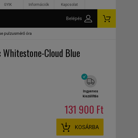
GYIK
Információk
Kapcsolat
Belépés
ue pulzusmérő óra
 Whitestone-Cloud Blue
Ingyenes
kiszállítás
131 900 Ft
KOSÁRBA