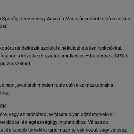
t a Spotify, Deezer vagy Amazon Music fiókodból telefon nélküli
dal.
osóra rendelkezik azokkal a nélkülözhetetlen funkciókkal,
futásod a következő szintre emelkedjen – beleértve a GPS-t,
t pulzusszámot.
a napi javaslatok minden futás után alkalmazkodnak a
hoz.
VEK
e, vagy az erőnléted javítására olyan edzéstervekkel,
nerálódási és egészségügyi mutatóidhoz. Válassz a
t és kisebb terhelést tartalmazó tervek közül, vagy válassz