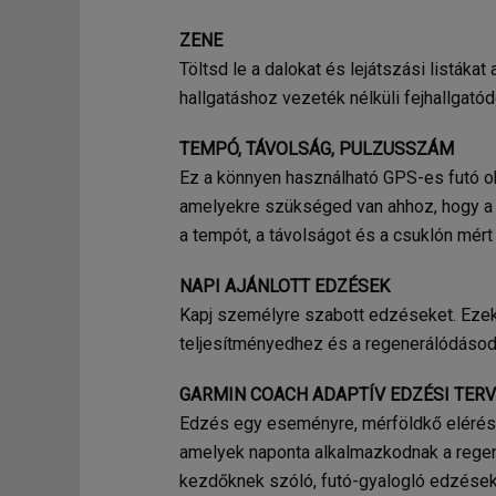
ZENE
Töltsd le a dalokat és lejátszási listáka
hallgatáshoz vezeték nélküli fejhallgatód
TEMPÓ, TÁVOLSÁG, PULZUSSZÁM
Ez a könnyen használható GPS-es futó ok
amelyekre szükséged van ahhoz, hogy a 
a tempót, a távolságot és a csuklón mér
NAPI AJÁNLOTT EDZÉSEK
Kapj személyre szabott edzéseket. Ezek 
teljesítményedhez és a regenerálódásod
GARMIN COACH ADAPTÍV EDZÉSI TER
Edzés egy eseményre, mérföldkő elérésér
amelyek naponta alkalmazkodnak a rege
kezdőknek szóló, futó-gyalogló edzéseke