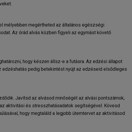
veket.
l mélyebben megértheted az általános egészségi
odat. Az órád alvás közben figyeli az egymást követő
határozni, hogy készen állsz-e a futásra. Az edzési állapot
z edzéshatás pedig betekintést nyújt az edzéseid elsődleges
ezdődik. Javítsd az alvásod minőségét az alvási pontszámok,
 az aktivitási és stresszhatásadatok segítségével. Kövesd
úlásával, hogy megtaláld a legjobb ütemtervet az aktivitásod