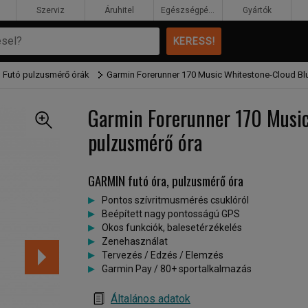
Szerviz
Áruhitel
Egészségpénztár
Gyártók
 Futó pulzusmérő órák
Garmin Forerunner 170 Music Whitestone-Cloud Bl
Garmin Forerunner 170 Music
pulzusmérő óra
GARMIN futó óra, pulzusmérő óra
Pontos szívritmusmérés csuklóról
Beépített nagy pontosságú GPS
Okos funkciók, balesetérzékelés
Zenehasználat
Tervezés / Edzés / Elemzés
Garmin Pay / 80+ sportalkalmazás
Általános adatok