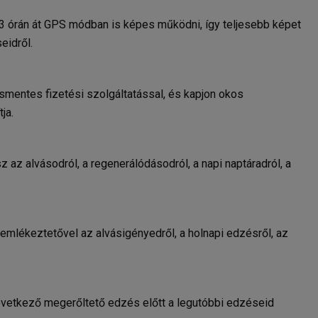
3 órán át GPS módban is képes működni, így teljesebb képet
eidről.
smentes fizetési szolgáltatással, és kapjon okos
ja.
 az alvásodról, a regenerálódásodról, a napi naptáradról, a
y emlékeztetővel az alvásigényedről, a holnapi edzésről, az
övetkező megerőltető edzés előtt a legutóbbi edzéseid