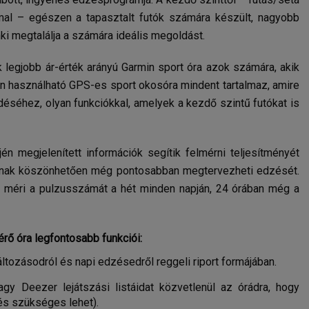
al – egészen a tapasztalt futók számára készült, nagyobb
ki megtalálja a számára ideális megoldást.
 legjobb ár-érték arányú Garmin sport óra azok számára, akik
n használható GPS-es sport okosóra mindent tartalmaz, amire
séhez, olyan funkciókkal, amelyek a kezdő szintű futókat is
őjén megjelenített információk segítik felmérni teljesítményét
toknak köszönhetően még pontosabban megtervezheti edzését.
n méri a pulzusszámát a hét minden napján, 24 órában még a
rő óra legfontosabb funkciói:
ltozásodról és napi edzésedről reggeli riport formájában.
gy Deezer lejátszási listáidat közvetlenül az órádra, hogy
tés szükséges lehet).