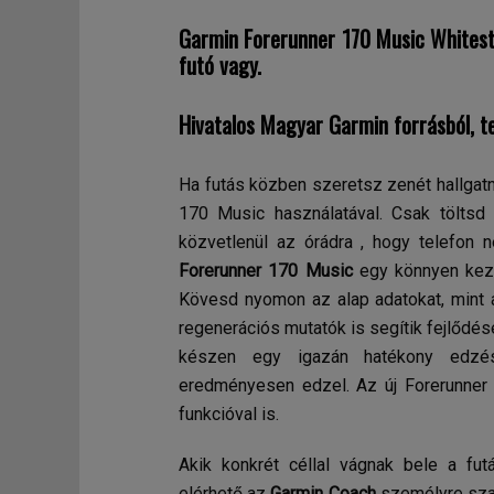
Garmin Forerunner 170 Music Whitest
futó vagy.
Hivatalos Magyar Garmin forrásból, te
Ha futás közben szeretsz zenét hallgatn
170 Music használatával. Csak töltsd 
közvetlenül az órádra , hogy telefon n
Forerunner 170 Music
egy könnyen kez
Kövesd nyomon az alap adatokat, mint 
regenerációs mutatók is segítik fejlődés
készen egy igazán hatékony edzés
eredményesen edzel. Az új Forerunner
funkcióval is.
Akik konkrét céllal vágnak bele a fut
elérhető az
Garmin Coach
személyre szab