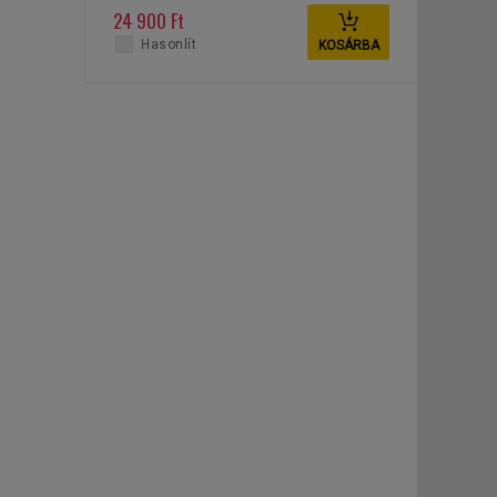
20 kg
24 900 Ft
Hasonlít
KOSÁRBA