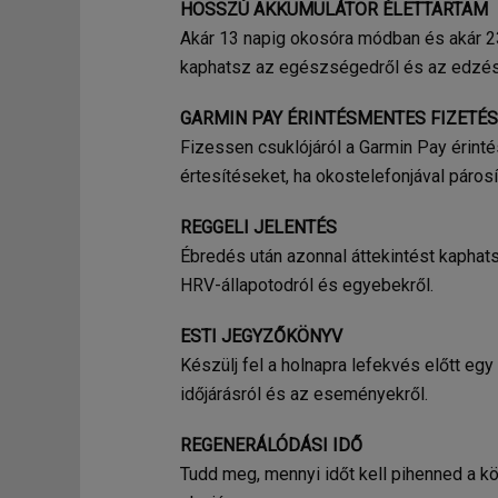
HOSSZÚ AKKUMULÁTOR ÉLETTARTAM
Akár 13 napig okosóra módban és akár 2
kaphatsz az egészségedről és az edzés
GARMIN PAY ÉRINTÉSMENTES FIZETÉS
Fizessen csuklójáról a Garmin Pay érinté
értesítéseket, ha okostelefonjával párosít
REGGELI JELENTÉS
Ébredés után azonnal áttekintést kaphatsz
HRV-állapotodról és egyebekről.
ESTI JEGYZŐKÖNYV
Készülj fel a holnapra lefekvés előtt eg
időjárásról és az eseményekről.
REGENERÁLÓDÁSI IDŐ
Tudd meg, mennyi időt kell pihenned a k