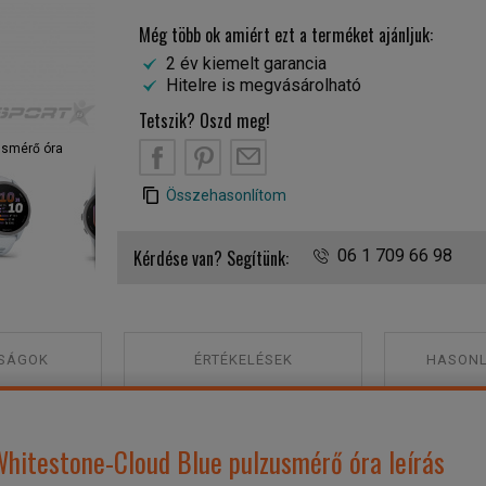
Még több ok amiért ezt a terméket ajánljuk:
2 év kiemelt garancia
Hitelre is megvásárolható
Tetszik? Oszd meg!
B
PT
EM
usmérő óra
Garmin Forerunner 170 Music Whitestone-Cloud Blue pulz
Összehasonlítom
Kérdése van? Segítünk:
06 1 709 66 98
SÁGOK
ÉRTÉKELÉSEK
HASONL
hitestone-Cloud Blue pulzusmérő óra leírás