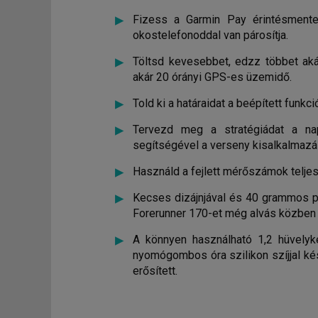
Fizess a Garmin Pay érintésmentes
okostelefonoddal van párosítja.
Töltsd kevesebbet, edzz többet ak
akár 20 órányi GPS-es üzemidő.
Told ki a határaidat a beépített funkc
Tervezd meg a stratégiádat a na
segítségével a verseny kisalkalmazá
Használd a fejlett mérőszámok teljes
Kecses dizájnjával és 40 grammos p
Forerunner 170-et még alvás közben 
A könnyen használható 1,2 hüvelyk
nyomógombos óra szilikon szíjjal kés
erősített.