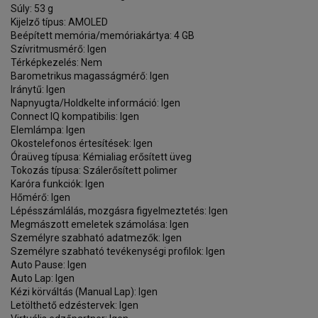
Súly: 53 g
Kijelző típus: AMOLED
Beépített memória/memóriakártya: 4 GB
Szívritmusmérő: Igen
Térképkezelés: Nem
Barometrikus magasságmérő: Igen
Iránytű: Igen
Napnyugta/Holdkelte információ: Igen
Connect IQ kompatibilis: Igen
Elemlámpa: Igen
Okostelefonos értesítések: Igen
Óraüveg típusa: Kémialiag erősített üveg
Tokozás típusa: Szálerősített polimer
Karóra funkciók: Igen
Hőmérő: Igen
Lépésszámlálás, mozgásra figyelmeztetés: Igen
Megmászott emeletek számolása: Igen
Személyre szabható adatmezők: Igen
Személyre szabható tevékenységi profilok: Igen
Auto Pause: Igen
Auto Lap: Igen
Kézi körváltás (Manual Lap): Igen
Letölthető edzéstervek: Igen