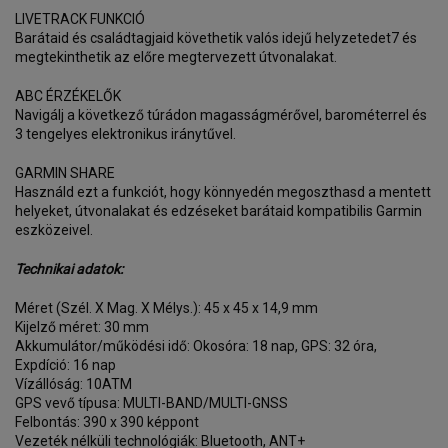
LIVETRACK FUNKCIÓ
Barátaid és családtagjaid követhetik valós idejű helyzetedet7 és
megtekinthetik az előre megtervezett útvonalakat.
ABC ÉRZÉKELŐK
Navigálj a következő túrádon magasságmérővel, barométerrel és
3 tengelyes elektronikus iránytűvel.
GARMIN SHARE
Használd ezt a funkciót, hogy könnyedén megoszthasd a mentett
helyeket, útvonalakat és edzéseket barátaid kompatibilis Garmin
eszközeivel.
Technikai adatok:
Méret (Szél. X Mag. X Mélys.): 45 x 45 x 14,9 mm
Kijelző méret: 30 mm
Akkumulátor/működési idő: Okosóra: 18 nap, GPS: 32 óra,
Expdíció: 16 nap
Vízállóság: 10ATM
GPS vevő típusa: MULTI-BAND/MULTI-GNSS
Felbontás: 390 x 390 képpont
Vezeték nélküli technológiák: Bluetooth, ANT+