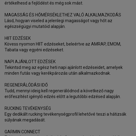
értékelhesd a fejlődést és még sok mást.
MAGASSÁG ÉS HŐMÉRSÉKLETHEZ VALÓ ALKALMAZKODÁS
Lásd, hogyan viseled a jelenlegi magasságot vagy hőt az
egészségügyi mutatóid alapján.
HIIT EDZÉSEK
Kövess nyomon HIIT edzéseket, beleértve az AMRAP, EMOM,
Tabata vagy egyéni edzéseket.
NAPI AJÁNLOTT EDZÉSEK
Tekintsd meg az egész heti napi ajánlott edzéseidet, amelyek
minden futás vagy kerékpározás után alkalmazkodnak.
REGENERÁLÓDÁSI IDŐ
Tudd, mennyi ideig kell regenerálódnod a következő nagy
erőfeszítést igénylő edzés előtt a legutóbbi edzésed alapján.
RUCKING TEVÉKENYSÉG
Egy dedikált rucking tevékenységprofil lehetővé teszi a hátizsák
súlyának megadását.
GARMIN CONNECT