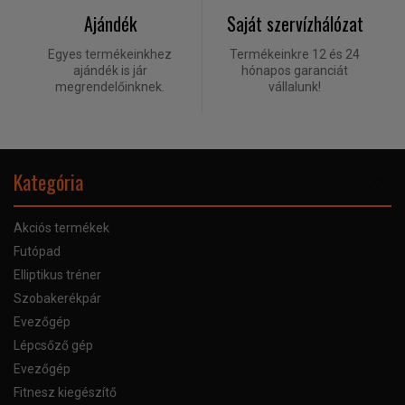
Ajándék
Saját szervízhálózat
Egyes termékeinkhez
Termékeinkre 12 és 24
ajándék is jár
hónapos garanciát
megrendelőinknek.
vállalunk!
Kategória
Akciós termékek
Futópad
Elliptikus tréner
Szobakerékpár
Evezőgép
Lépcsőző gép
Evezőgép
Fitnesz kiegészítő