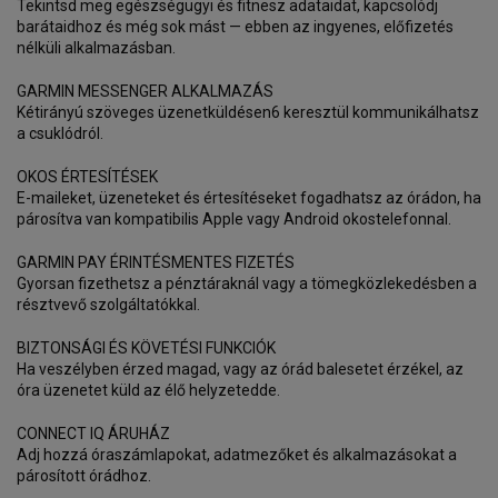
Tekintsd meg egészségügyi és fitnesz adataidat, kapcsolódj
barátaidhoz és még sok mást — ebben az ingyenes, előfizetés
nélküli alkalmazásban.
GARMIN MESSENGER ALKALMAZÁS
Kétirányú szöveges üzenetküldésen6 keresztül kommunikálhatsz
a csuklódról.
OKOS ÉRTESÍTÉSEK
E-maileket, üzeneteket és értesítéseket fogadhatsz az órádon, ha
párosítva van kompatibilis Apple vagy Android okostelefonnal.
GARMIN PAY ÉRINTÉSMENTES FIZETÉS
Gyorsan fizethetsz a pénztáraknál vagy a tömegközlekedésben a
résztvevő szolgáltatókkal.
BIZTONSÁGI ÉS KÖVETÉSI FUNKCIÓK
Ha veszélyben érzed magad, vagy az órád balesetet érzékel, az
óra üzenetet küld az élő helyzetedde.
CONNECT IQ ÁRUHÁZ
Adj hozzá óraszámlapokat, adatmezőket és alkalmazásokat a
párosított órádhoz.