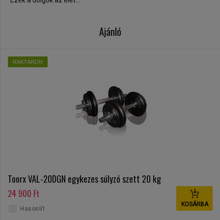
Ezek a dolgok az élet...
Ajánló
RAKTÁRON
Toorx VAL-20DGN egykezes súlyzó szett 20 kg
24 900 Ft
KOSÁRBA
Hasonlít