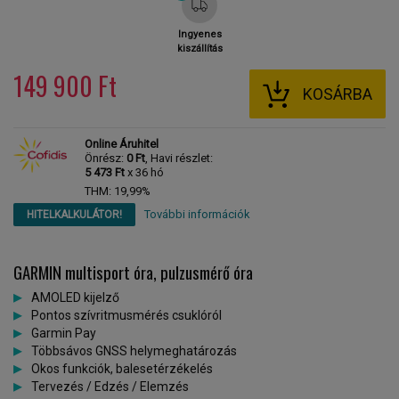
Ingyenes
kiszállítás
149 900 Ft
KOSÁRBA
Online Áruhitel
Önrész:
0 Ft
, Havi részlet:
5 473 Ft
x 36 hó
THM: 19,99%
További információk
HITELKALKULÁTOR!
GARMIN multisport óra, pulzusmérő óra
AMOLED kijelző
Pontos szívritmusmérés csuklóról
Garmin Pay
Többsávos GNSS helymeghatározás
Okos funkciók, balesetérzékelés
Tervezés / Edzés / Elemzés