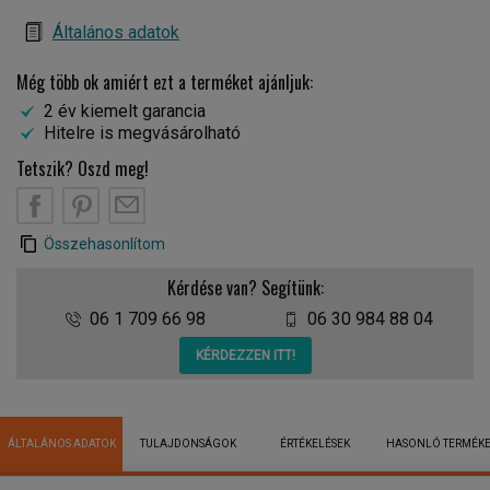
Általános adatok
Még több ok amiért ezt a terméket ajánljuk:
2 év kiemelt garancia
Hitelre is megvásárolható
Tetszik? Oszd meg!
Összehasonlítom
Kérdése van? Segítünk:
06 1 709 66 98
06 30 984 88 04
KÉRDEZZEN ITT!
ÁLTALÁNOS ADATOK
TULAJDONSÁGOK
ÉRTÉKELÉSEK
HASONLÓ TERMÉK