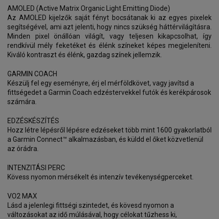
AMOLED (Active Matrix Organic Light Emitting Diode)
Az AMOLED kijelzők saját fényt bocsátanak ki az egyes pixelek
segítségével, ami azt jelenti, hogy nincs szükség háttérvilágításra.
Minden pixel önállóan világít, vagy teljesen kikapcsolhat, így
rendkívül mély feketéket és élénk színeket képes megjeleníteni.
Kiváló kontraszt és élénk, gazdag színek jellemzik.
GARMIN COACH
Készülj fel egy eseményre, érj el mérföldkövet, vagy javítsd a
fittségedet a Garmin Coach edzéstervekkel futók és kerékpárosok
számára.
EDZÉSKÉSZÍTÉS
Hozz létre lépésről lépésre edzéseket több mint 1600 gyakorlatból
a Garmin Connect™ alkalmazásban, és küldd el őket közvetlenül
az órádra.
INTENZITÁSI PERC
Kövess nyomon mérsékelt és intenzív tevékenységperceket.
VO2 MAX
Lásd a jelenlegi fittségi szintedet, és kövesd nyomon a
változásokat az idő múlásával, hogy célokat tűzhess ki,