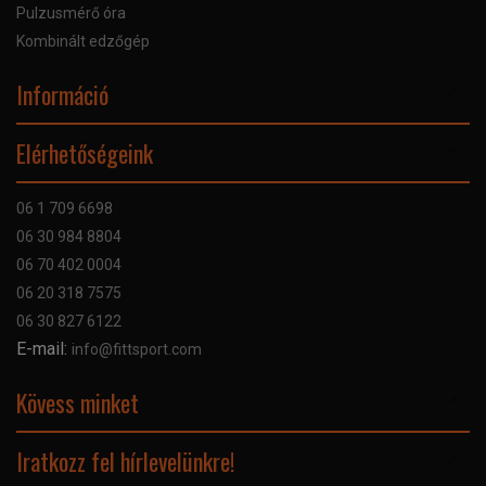
Pulzusmérő óra
Kombinált edzőgép
Információ
Online Áruhitel
Elérhetőségeink
Bankkártyás fizetés
Szállítás
06 1 709 6698
Garancia
06 30 984 8804
Szerviz hibabejelentő
06 70 402 0004
GYIK
06 20 318 7575
Kapcsolat
06 30 827 6122
Céginformáció
E-mail:
info@fittsport.com
Elismeréseink és díjaink
Adatvédelmi nyilatkozat
Kövess minket
Facebook
Iratkozz fel hírlevelünkre!