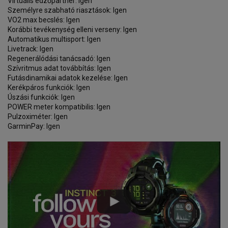
Virtuális edzőpartner: Igen
Személyre szabható riasztások: Igen
VO2 max becslés: Igen
Korábbi tevékenység elleni verseny: Igen
Automatikus multisport: Igen
Livetrack: Igen
Regenerálódási tanácsadó: Igen
Szívritmus adat továbbítás: Igen
Futásdinamikai adatok kezelése: Igen
Kerékpáros funkciók: Igen
Úszási funkciók: Igen
POWER meter kompatibilis: Igen
Pulzoximéter: Igen
GarminPay: Igen