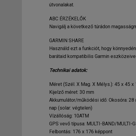
útvonalakat.
ABC ÉRZÉKELŐK
Navigálj a következő túrádon magasságmé
GARMIN SHARE
Használd ezt a funkciót, hogy könnyedé
barátaid kompatibilis Garmin eszközeivel
Technikai adatok:
Méret (Szél. X Mag. X Mélys.): 45 x 45 x
Kijelző méret: 30 mm
Akkumulátor/működési idő: Okosóra: 28 nap
nap (solar: végtelen)
Vízállóság: 10ATM
GPS vevő típusa: MULTI-BAND/MULTI-
Felbontás: 176 x 176 képpont