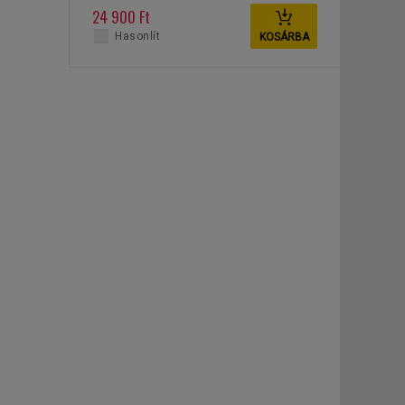
20 kg
24 900 Ft
Hasonlít
KOSÁRBA