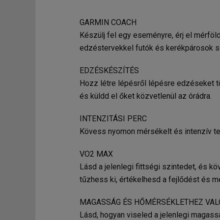
GARMIN COACH
Készülj fel egy eseményre, érj el mérföl
edzéstervekkel futók és kerékpárosok 
EDZÉSKÉSZÍTÉS
Hozz létre lépésről lépésre edzéseket 
és küldd el őket közvetlenül az órádra.
INTENZITÁSI PERC
Kövess nyomon mérsékelt és intenzív t
VO2 MAX
Lásd a jelenlegi fittségi szintedet, és 
tűzhess ki, értékelhesd a fejlődést és 
MAGASSÁG ÉS HŐMÉRSÉKLETHEZ VA
Lásd, hogyan viseled a jelenlegi magass