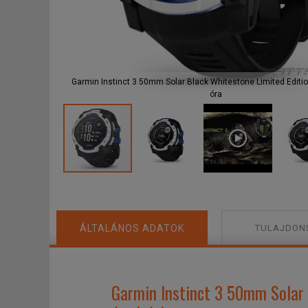
Garmin Instinct 3 50mm Solar Black Whitestone Limited Edit
F
óra
ÁLTALÁNOS ADATOK
TULAJDON
Garmin Instinct 3 50mm Solar 