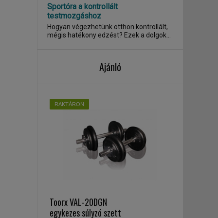
Sportóra a kontrollált
testmozgáshoz
Hogyan végezhetünk otthon kontrollált,
mégis hatékony edzést? Ezek a dolgok
az élet...
Ajánló
RAKTÁRON
Toorx VAL-20DGN
egykezes súlyzó szett