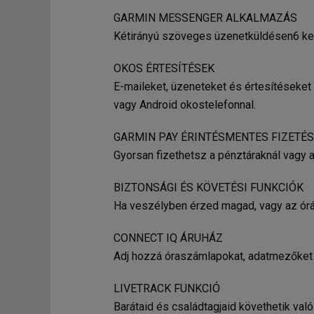
GARMIN MESSENGER ALKALMAZÁS
Kétirányú szöveges üzenetküldésen6 ker
OKOS ÉRTESÍTÉSEK
E-maileket, üzeneteket és értesítéseket
vagy Android okostelefonnal.
GARMIN PAY ÉRINTÉSMENTES FIZETÉS
Gyorsan fizethetsz a pénztáraknál vagy
BIZTONSÁGI ÉS KÖVETÉSI FUNKCIÓK
Ha veszélyben érzed magad, vagy az órád
CONNECT IQ ÁRUHÁZ
Adj hozzá óraszámlapokat, adatmezőket 
LIVETRACK FUNKCIÓ
Barátaid és családtagjaid követhetik val