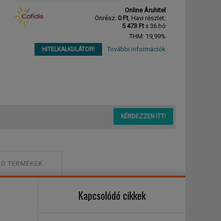
Online Áruhitel
Önrész:
0 Ft
, Havi részlet:
5 473 Ft
x 36 hó
THM: 19,99%
További információk
HITELKALKULÁTOR!
on pulzusmérő
KÉRDEZZEN ITT!
Ó TERMÉKEK
Kapcsolódó cikkek