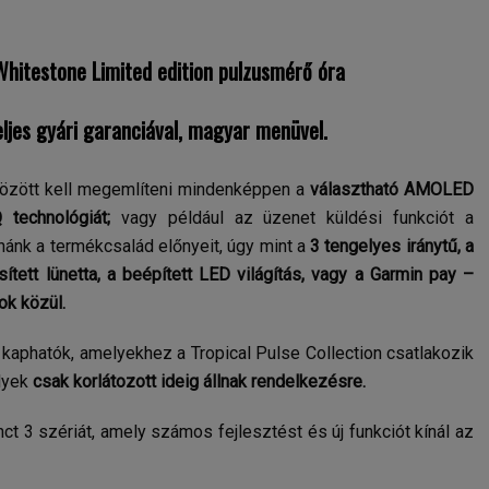
hitestone Limited edition pulzusmérő óra
ljes gyári garanciával, magyar menüvel.
 között kell megemlíteni mindenképpen a
választható AMOLED
echnológiát;
vagy például az üzenet küldési funkciót a
k a termékcsalád előnyeit, úgy mint a
3 tengelyes iránytű, a
ett lünetta, a beépített LED világítás, vagy a Garmin pay –
ok közül.
 kaphatók, amelyekhez a Tropical Pulse Collection csatlakozik
lyek
csak korlátozott ideig állnak rendelkezésre.
t 3 szériát, amely számos fejlesztést és új funkciót kínál az