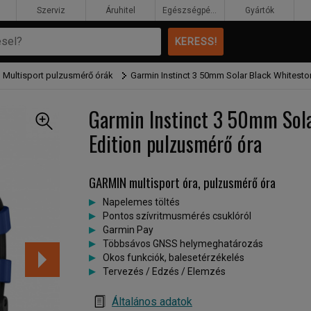
Szerviz
Áruhitel
Egészségpénztár
Gyártók
 Multisport pulzusmérő órák
Garmin Instinct 3 50mm Solar Black Whitesto
Garmin Instinct 3 50mm Sola
Edition pulzusmérő óra
GARMIN multisport óra, pulzusmérő óra
Napelemes töltés
Pontos szívritmusmérés csuklóról
Garmin Pay
Többsávos GNSS helymeghatározás
Okos funkciók, balesetérzékelés
Tervezés / Edzés / Elemzés
Általános adatok