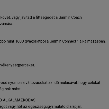
dkövet, vagy javítsd a fittségedet a Garmin Coach
számára.
több mint 1600 gyakorlatból a Garmin Connect™ alkalmazásban,
evékenységperceket.
kövesd nyomon a változásokat az idő múlásával, hogy célokat
még sok mást.
LÓ ALKALMAZKODÁS
ágot vagy hőt az egészségügyi mutatóid alapján.