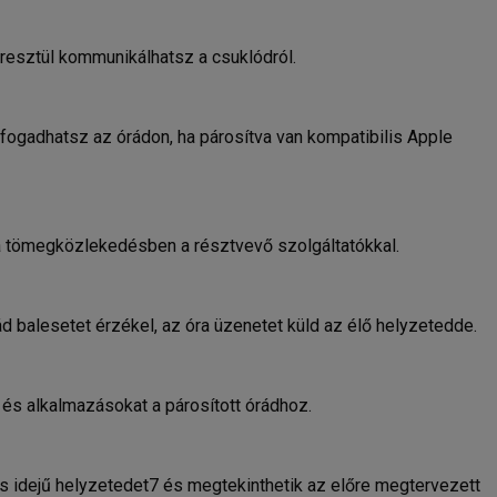
esztül kommunikálhatsz a csuklódról.
 fogadhatsz az órádon, ha párosítva van kompatibilis Apple
 a tömegközlekedésben a résztvevő szolgáltatókkal.
 balesetet érzékel, az óra üzenetet küld az élő helyzetedde.
és alkalmazásokat a párosított órádhoz.
ós idejű helyzetedet7 és megtekinthetik az előre megtervezett