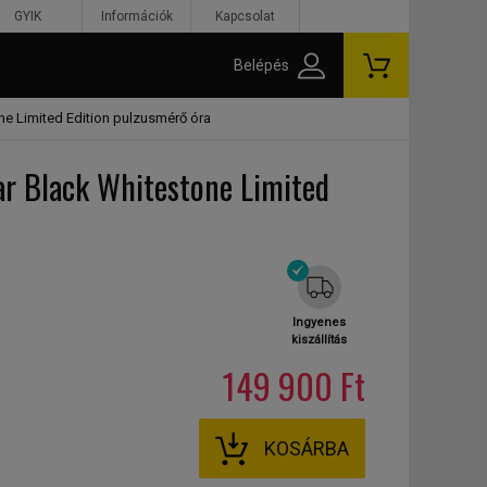
GYIK
Információk
Kapcsolat
Belépés
ne Limited Edition pulzusmérő óra
r Black Whitestone Limited
Ingyenes
kiszállítás
149 900 Ft
KOSÁRBA