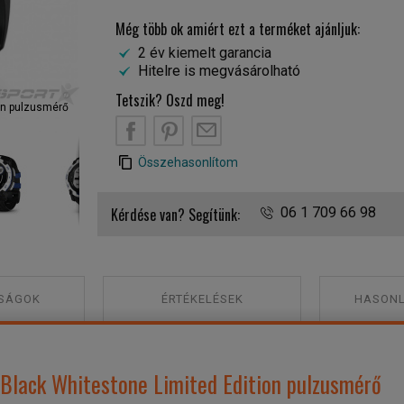
Még több ok amiért ezt a terméket ajánljuk:
2 év kiemelt garancia
Hitelre is megvásárolható
Tetszik? Oszd meg!
ion pulzusmérő
Garmin Instinct 3 50mm Solar Black Whitestone Limited Editi
B
PT
EM
óra
Összehasonlítom
Kérdése van? Segítünk:
06 1 709 66 98
SÁGOK
ÉRTÉKELÉSEK
HASONL
Black Whitestone Limited Edition pulzusmérő