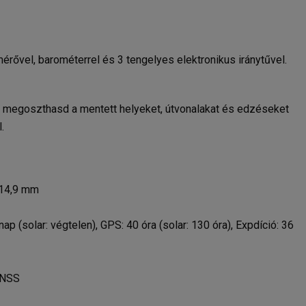
rővel, barométerrel és 3 tengelyes elektronikus iránytűvel.
n megoszthasd a mentett helyeket, útvonalakat és edzéseket
.
 14,9 mm
 (solar: végtelen), GPS: 40 óra (solar: 130 óra), Expdíció: 36
GNSS