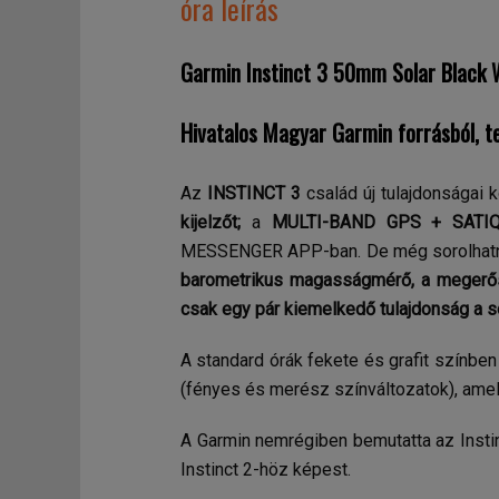
óra leírás
Garmin Instinct 3 50mm Solar Black W
Hivatalos Magyar Garmin forrásból, te
Az
INSTINCT 3
család új tulajdonságai
kijelzőt;
a
MULTI-BAND GPS + SATIQ t
MESSENGER APP-ban. De még sorolhatnán
barometrikus magasságmérő, a megerősít
csak egy pár kiemelkedő tulajdonság a s
A standard órák fekete és grafit színben
(fényes és merész színváltozatok), ame
A Garmin nemrégiben bemutatta az Instinc
Instinct 2-höz képest.