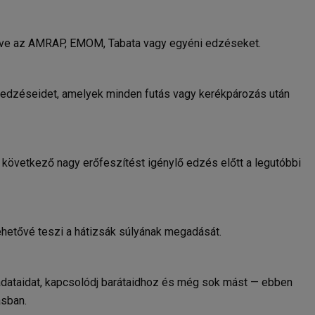
ve az AMRAP, EMOM, Tabata vagy egyéni edzéseket.
t edzéseidet, amelyek minden futás vagy kerékpározás után
 következő nagy erőfeszítést igénylő edzés előtt a legutóbbi
lehetővé teszi a hátizsák súlyának megadását.
dataidat, kapcsolódj barátaidhoz és még sok mást — ebben
ásban.