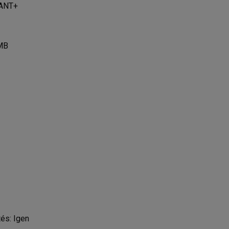
 ANT+
 MB
és: Igen