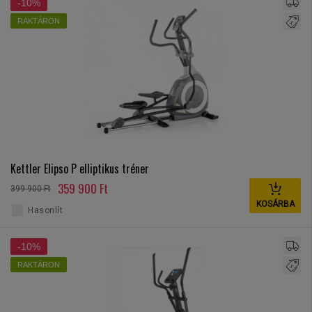
-10%
RAKTÁRON
Kettler Elipso P elliptikus tréner
359 900 Ft
399 900 Ft
KOSÁRBA
Hasonlít
-10%
RAKTÁRON