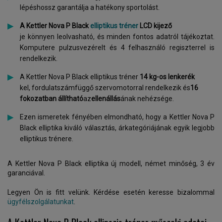
lépéshossz garantálja a hatékony sportolást.
A
Kettler Nova P Black
elliptikus tréner
LCD kijező
je könnyen leolvasható, és minden fontos adatról tájékoztat.
Komputere pulzusvezérelt és 4 felhasználó regiszterrel is
rendelkezik.
A Kettler Nova P Black elliptikus tréner
14 kg-os lenkerék
kel, fordulatszámfüggő szervomotorral rendelkezik és
16
fokozatban állítható
az
ellenállás
ának nehézsége.
Ezen ismeretek fényében elmondható, hogy a Kettler Nova P
Black elliptika kiváló választás, árkategóriájának egyik legjobb
elliptikus trénere.
A Kettler Nova P Black elliptika új modell, német minőség, 3 év
garanciával.
Legyen Ön is fitt velünk. Kérdése esetén keresse bizalommal
ügyfélszolgálatunkat
.