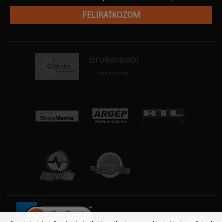
FELIRATKOZOM
Árukereső.hu