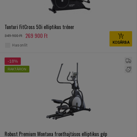
Tunturi FitCross 50i elliptikus tréner
269 900 Ft
349 900 Ft
KOSÁRBA
Hasonlít
-18%
RAKTÁRON
Robust Premium Montana fronthajtásos elliptikus gép