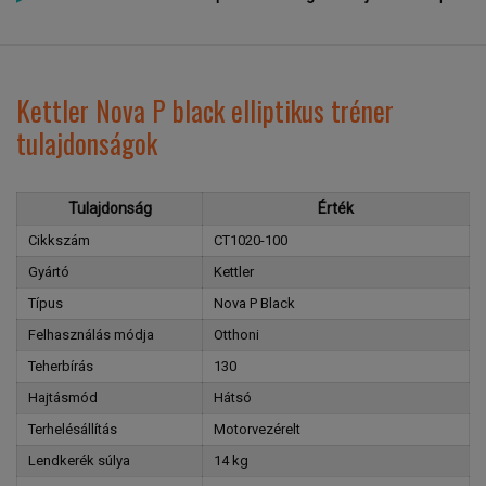
Kettler Nova P black elliptikus tréner
tulajdonságok
Tulajdonság
Érték
Cikkszám
CT1020-100
Gyártó
Kettler
Típus
Nova P Black
Felhasználás módja
Otthoni
Teherbírás
130
Hajtásmód
Hátsó
Terhelésállítás
Motorvezérelt
Lendkerék súlya
14 kg