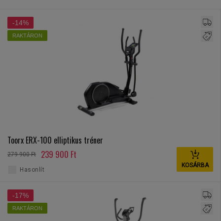
-14%
RAKTÁRON
Toorx ERX-100 elliptikus tréner
239 900 Ft
279 900 Ft
KOSÁRBA
Hasonlít
-17%
RAKTÁRON