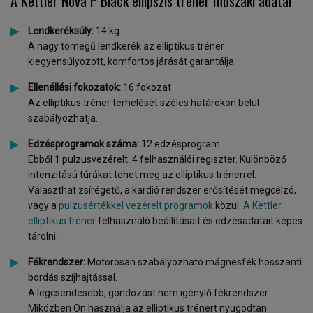
A Kettler Nova P Black ellipszis tréner műszaki adatai
Lendkeréksúly:
14 kg.
A nagy tömegű lendkerék az elliptikus tréner
kiegyensúlyozott, komfortos járását garantálja.
Ellenállási fokozatok:
16 fokozat
Az elliptikus tréner terhelését széles határokon belül
szabályozhatja.
Edzésprogramok száma:
12 edzésprogram
Ebből 1 pulzusvezérelt. 4 felhasználói regiszter. Különböző
intenzitású túrákat tehet meg az elliptikus trénerrel.
Választhat zsírégető, a kardió rendszer erősítését megcélzó,
vagy a
pulzusértékkel vezérelt programok
közül.
A Kettler
elliptikus tréner
felhasználó beállításait és edzésadatait képes
tárolni.
Fékrendszer:
Motorosan szabályozható mágnesfék hosszanti
bordás szíjhajtással.
A legcsendesebb, gondozást nem igénylő fékrendszer.
Miközben Ön használja az elliptikus trénert nyugodtan