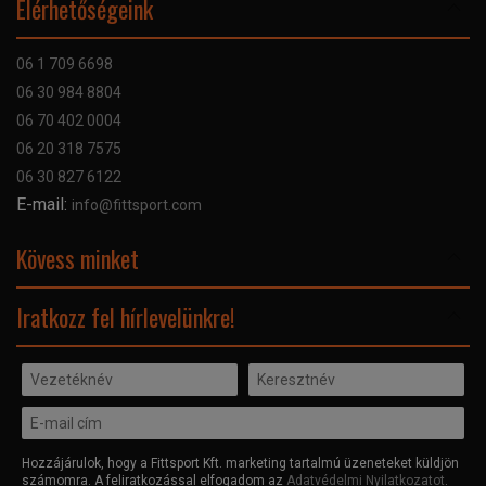
Elérhetőségeink
Bankkártyás fizetés
Szállítás
06 1 709 6698
Garancia
06 30 984 8804
Szerviz hibabejelentő
06 70 402 0004
GYIK
06 20 318 7575
Kapcsolat
06 30 827 6122
Céginformáció
E-mail:
info@fittsport.com
Elismeréseink és díjaink
Adatvédelmi nyilatkozat
Kövess minket
Facebook
Iratkozz fel hírlevelünkre!
Hozzájárulok, hogy a Fittsport Kft. marketing tartalmú üzeneteket küldjön
számomra. A feliratkozással elfogadom az
Adatvédelmi Nyilatkozatot
.