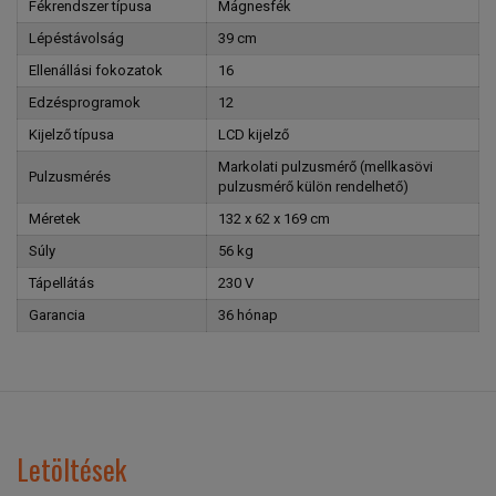
Fékrendszer típusa
Mágnesfék
Lépéstávolság
39 cm
Ellenállási fokozatok
16
Edzésprogramok
12
Kijelző típusa
LCD kijelző
Markolati pulzusmérő (mellkasövi
Pulzusmérés
pulzusmérő külön rendelhető)
Méretek
132 x 62 x 169 cm
Súly
56 kg
Tápellátás
230 V
Garancia
36 hónap
Letöltések