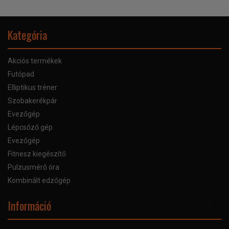
Kategória
Akciós termékek
Futópad
Elliptikus tréner
Szobakerékpár
Evezőgép
Lépcsőző gép
Evezőgép
Fitnesz kiegészítő
Pulzusmérő óra
Kombinált edzőgép
Információ
Online Áruhitel