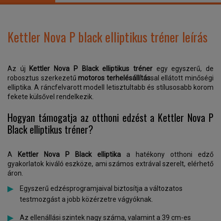
Kettler Nova P black elliptikus tréner leírás
Az új
Kettler Nova P Black elliptikus tréner
egy egyszerű, de
robosztus szerkezetű
motoros terhelésállítás
sal ellátott minőségi
elliptika. A ráncfelvarott modell letisztultabb és stílusosabb korom
fekete külsővel rendelkezik.
Hogyan támogatja az otthoni edzést a Kettler Nova P
Black elliptikus tréner?
A
Kettler Nova P Black elliptika
a hatékony otthoni edző
gyakorlatok kiváló eszköze, ami számos extrával szerelt, elérhető
áron.
Egyszerű edzésprogramjaival biztosítja a változatos
testmozgást a jobb közérzetre vágyóknak.
Az ellenállási szintek nagy száma, valamint a 39 cm-es