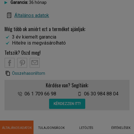
Garancia:
36 hónap
Általános adatok
Még több ok amiért ezt a terméket ajánljuk:
3 év kiemelt garancia
Hitelre is megvásárolható
Tetszik? Oszd meg!
Összehasonlítom
Kérdése van? Segítünk:
06 1 709 66 98
06 30 984 88 04
KÉRDEZZEN ITT!
ÁLTALÁNOS ADATOK
TULAJDONSÁGOK
LETÖLTÉS
ÉRTÉKELÉSEK