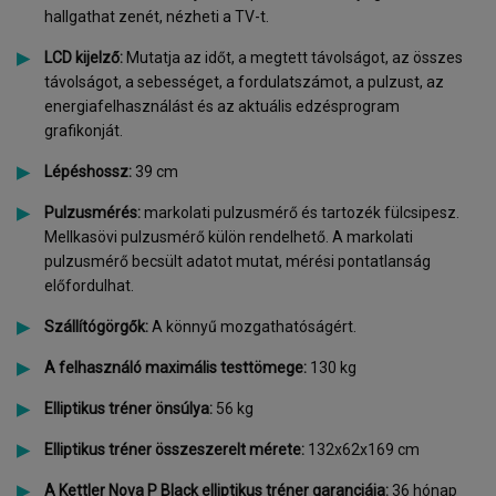
hallgathat zenét, nézheti a TV-t.
LCD kijelző:
Mutatja az időt, a megtett távolságot, az összes
távolságot, a sebességet, a fordulatszámot, a pulzust, az
energiafelhasználást és az aktuális edzésprogram
grafikonját.
Lépéshossz:
39 cm
Pulzusmérés:
markolati pulzusmérő és tartozék fülcsipesz.
Mellkasövi pulzusmérő külön rendelhető. A markolati
pulzusmérő becsült adatot mutat, mérési pontatlanság
előfordulhat.
Szállítógörgők:
A könnyű mozgathatóságért.
A felhasználó maximális testtömege:
130 kg
Elliptikus tréner önsúlya:
56 kg
Elliptikus tréner összeszerelt mérete:
132x62x169 cm
A Kettler Nova P Black elliptikus tréner garanciája:
36 hónap