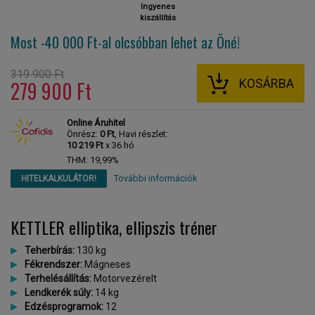
Ingyenes
kiszállítás
Most -40 000 Ft-al
olcsóbban lehet az Öné!
319 900 Ft
KOSÁRBA
279 900 Ft
Online Áruhitel
Önrész:
0 Ft
, Havi részlet:
10 219 Ft
x 36 hó
THM: 19,99%
További információk
HITELKALKULÁTOR!
KETTLER elliptika, ellipszis tréner
Teherbírás:
130 kg
Fékrendszer:
Mágneses
Terhelésállítás:
Motorvezérelt
Lendkerék súly:
14 kg
Edzésprogramok:
12