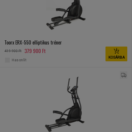
Toorx ERX-550 elliptikus tréner
379 900 Ft
419 900 Ft
KOSÁRBA
Hasonlít