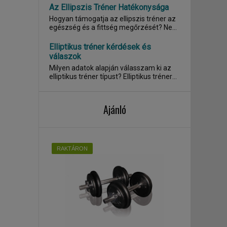
Az Ellipszis Tréner Hatékonysága
Hogyan támogatja az ellipszis tréner az
egészség és a fittség megőrzését? Nem
csak a...
Elliptikus tréner kérdések és
válaszok
Milyen adatok alapján válasszam ki az
elliptikus tréner típust? Elliptikus tréner
esetén...
Ajánló
RAKTÁRON