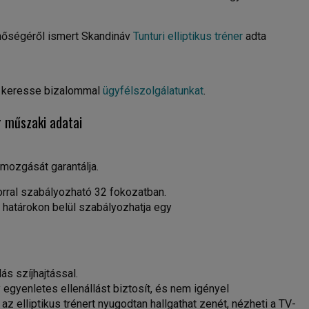
inőségéről ismert Skandináv
Tunturi elliptikus tréner
adta
én keresse bizalommal
ügyfélszolgálatunkat
.
er műszaki adatai
 mozgását garantálja.
rral szabályozható 32 fokozatban.
s határokon belül szabályozhatja egy
s szíjhajtással.
gyenletes ellenállást biztosít, és nem igényel
az elliptikus trénert nyugodtan hallgathat zenét, nézheti a TV-