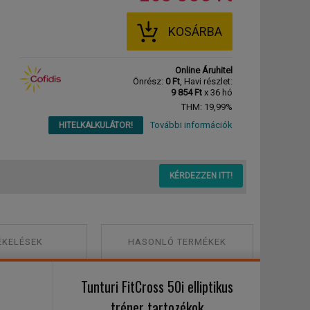
KOSÁRBA
Online Áruhitel
Önrész:
0 Ft
, Havi részlet:
9 854 Ft
x 36 hó
THM: 19,99%
További információk
HITELKALKULÁTOR!
KÉRDEZZEN ITT!
ÉKELÉSEK
HASONLÓ TERMÉKEK
Tunturi FitCross 50i elliptikus
tréner tartozékok