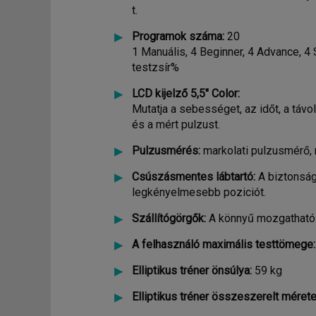
t.
Programok száma:
20
1 Manuális, 4 Beginner, 4 Advance, 4
testzsír%
LCD kijelző 5,5" Color:
Mutatja a sebességet, az időt, a távo
és a mért pulzust.
Pulzusmérés:
markolati pulzusmérő, 
Csúszásmentes lábtartó:
A biztonság
legkényelmesebb poziciót.
Szállítógörgők:
A könnyű mozgatható
A felhasználó maximális testtömege:
Elliptikus tréner önsúlya:
59 kg
Elliptikus tréner összeszerelt mérete