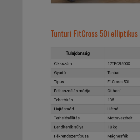
Tunturi FitCross 50i elliptikus
Tulajdonság
Cikkszám
17TFCR5000
Gyártó
Tunturi
Típus
FitCross 50i
Felhasználás módja
Otthoni
Teherbírás
135
Hajtásmód
Hátsó
Terhelésállítás
Motorvezérelt
Lendkerék súlya
18 kg
Fékrendszer típusa
Mágnesfék