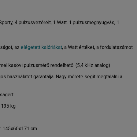
 Sporty, 4 pulzusvezérelt, 1 Watt, 1 pulzusmegnyugvás, 1
lságot, az
elégetett kalóriákat
, a Watt értéket, a fordulatszámot
mellkasövi pulzusmérő rendelhető. (5,4 kHz analog)
os használatot garantálja. Nagy mérete segít megtalálni a
ságért.
135 kg
:
145x60x171 cm