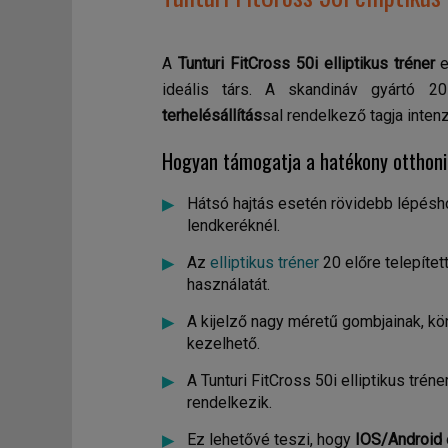
A
Tunturi FitCross 50i elliptikus tréner
e
ideális társ. A skandináv gyártó 20
terhelésállítás
sal rendelkező tagja inten
Hogyan támogatja a hatékony otthoni e
Hátsó hajtás esetén rövidebb lépésh
lendkeréknél.
Az
elliptikus tréner
20 előre telepítet
használatát.
A kijelző nagy méretű gombjainak, k
kezelhető.
A Tunturi FitCross 50i elliptikus trén
rendelkezik.
Ez lehetővé teszi, hogy
IOS/Android