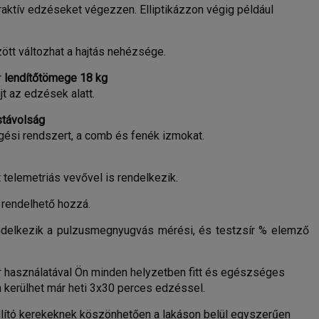
eraktív edzéseket végezzen. Elliptikázzon végig például
ött változhat a hajtás nehézsége.
r
lendítőtömege 18 kg
jt az edzések alatt.
stávolság
gési rendszert, a comb és fenék izmokat.
 telemetriás vevővel is rendelkezik.
 rendelhető hozzá.
 rendelkezik a pulzusmegnyugvás mérési, és testzsír % elemző
ner használatával Ön minden helyzetben fitt és egészséges
 kerülhet már heti 3x30 perces edzéssel.
állító kerekeknek köszönhetően a lakáson belül egyszerűen