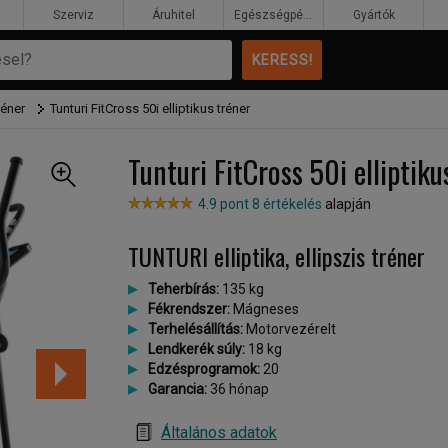
Szerviz
Áruhitel
Egészségpénztár
Gyártók
réner
Tunturi FitCross 50i elliptikus tréner
Tunturi FitCross 50i elliptiku
4.9 pont 8 értékelés
alapján
TUNTURI elliptika, ellipszis tréner
Teherbírás:
135 kg
Fékrendszer:
Mágneses
Terhelésállítás:
Motorvezérelt
Lendkerék súly:
18 kg
Edzésprogramok:
20
Garancia:
36 hónap
Általános adatok