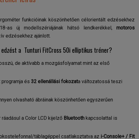
rgométer funkcióinak köszönhetően célorientált edzésekhez
18-as új modellszériájának hátsó lendkerékkel,
motoros
zív edzésekhez ajánlott.
dzést a Tunturi FitCross 50i elliptikus tréner?
osszú, de aktívabb a mozgásfolyamat mint az első
t programja és
32 ellenállási fokozat
a változatossá teszi
önnyen olvasható ábráinak köszönhetően egyszerűen
er ráadásul a Color LCD kijelző
Bluetooth
kapcsolattal is
okostelefonnal/táblagéppel csatlakoztatva az
i-Console+ / Fit