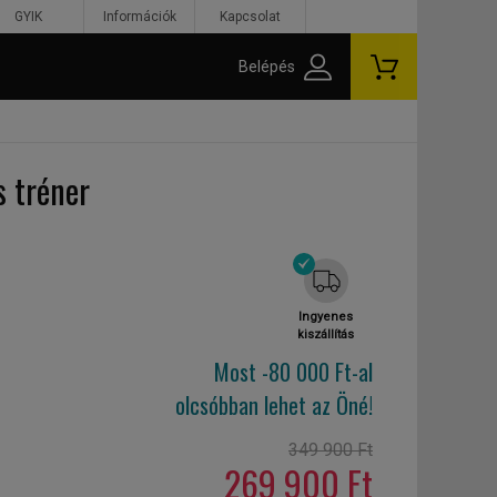
GYIK
Információk
Kapcsolat
Belépés
s tréner
Ingyenes
kiszállítás
Most -80 000 Ft-al
olcsóbban lehet az Öné!
349 900 Ft
269 900 Ft