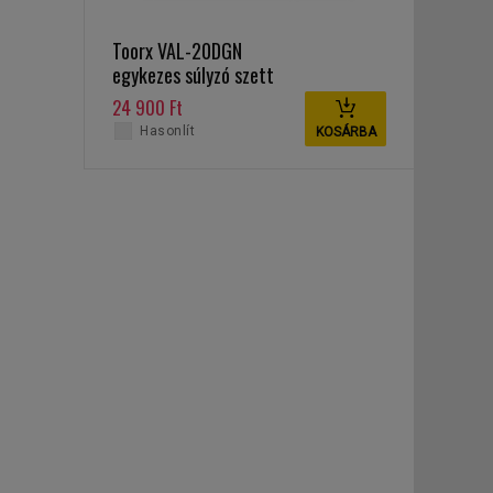
Toorx VAL-20DGN
egykezes súlyzó szett
20 kg
24 900 Ft
Hasonlít
KOSÁRBA