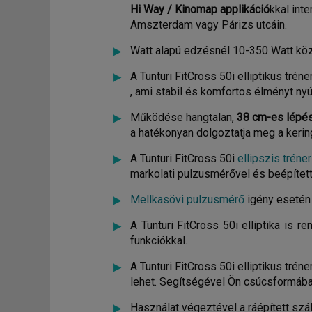
Hi Way / Kinomap applikáció
kkal int
Amszterdam vagy Párizs utcáin.
Watt alapú edzésnél 10-350 Watt köz
A Tunturi FitCross 50i elliptikus tréne
, ami stabil és komfortos élményt nyú
Működése hangtalan,
38 cm-es lépé
a hatékonyan dolgoztatja meg a kerin
A Tunturi FitCross 50i
ellipszis tréner
markolati pulzusmérővel és beépített
Mellkasövi pulzusmérő
igény esetén
A Tunturi FitCross 50i elliptika is
funkciókkal.
A Tunturi FitCross 50i elliptikus tré
lehet. Segítségével Ön csúcsformába
Használat végeztével a ráépített sz