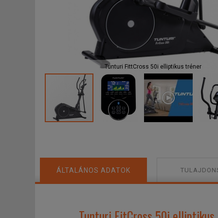
Tunturi FittCross 50i elliptikus tréner
F
ÁLTALÁNOS ADATOK
TULAJDON
Tunturi FitCross 50i elliptikus 