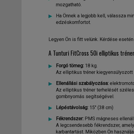
mozgatható.
Ha Önnek a legjobb kell, válassza m
edzéskomfortot.
Legyen Ön is fitt velünk. Kérdése eset
A Tunturi FitCross 50i elliptikus trén
Forgó tömeg:
18 kg.
Az elliptikus tréner kiegyensúlyozott
Ellenállási szabályozása:
elektromoto
Az elliptikus tréner terhelését széle
gombnyomás segítségével.
Lépéstávolság:
15" (38 cm)
Fékrendszer:
PMS mágneses ellenállá
A legcsendesebb fékrendszer, amely e
karbantartást. Miközben Ön használja 