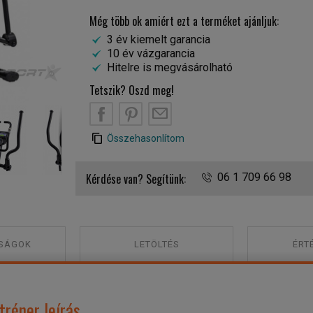
Még több ok amiért ezt a terméket ajánljuk:
3 év kiemelt garancia
10 év vázgarancia
Hitelre is megvásárolható
Tetszik? Oszd meg!
Tunturi FitCycle 50i szobakerékpár kijelző
B
PT
EM
Összehasonlítom
Kérdése van? Segítünk:
06 1 709 66 98
SÁGOK
LETÖLTÉS
ÉRT
tréner leírás