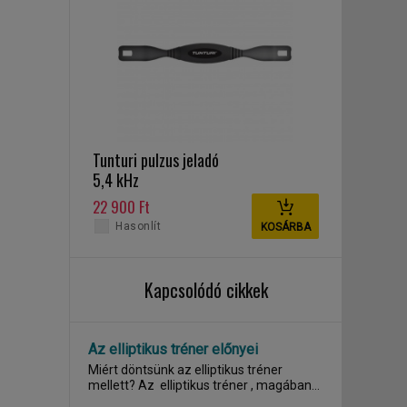
Tunturi pulzus jeladó
5,4 kHz
22 900 Ft
Hasonlít
KOSÁRBA
Kapcsolódó cikkek
Az elliptikus tréner előnyei
Miért döntsünk az elliptikus tréner
mellett? Az elliptikus tréner , magában
hordozza a...