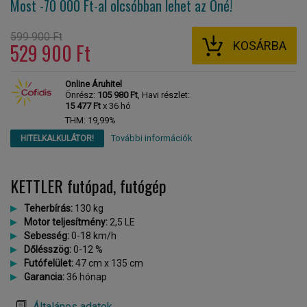
Most -70 000 Ft-al
olcsóbban lehet az Öné!
599 900 Ft
KOSÁRBA
529 900 Ft
Online Áruhitel
Önrész:
105 980 Ft
, Havi részlet:
15 477 Ft
x 36 hó
THM: 19,99%
További információk
HITELKALKULÁTOR!
KETTLER futópad, futógép
Teherbírás:
130 kg
Motor teljesítmény:
2,5 LE
Sebesség:
0-18 km/h
Dőlésszög:
0-12 %
Futófelület:
47 cm x 135 cm
Garancia:
36 hónap
Általános adatok