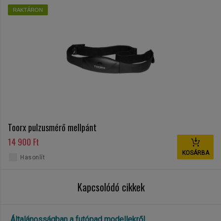
RAKTÁRON
Toorx pulzusmérő mellpánt
14 900 Ft
KOSÁRBA
Hasonlít
Kapcsolódó cikkek
Általánosságban a futópad modellekről