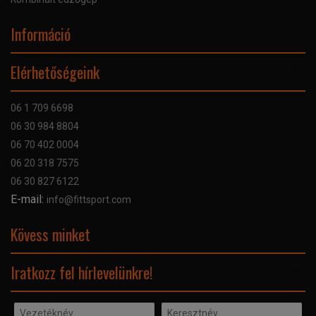
Információ
Online Áruhitel
Elérhetőségeink
Bankkártyás fizetés
Szállítás
06 1 709 6698
Garancia
06 30 984 8804
Szerviz hibabejelentő
06 70 402 0004
GYIK
06 20 318 7575
Kapcsolat
06 30 827 6122
Céginformáció
E-mail:
info@fittsport.com
Elismeréseink és díjaink
Adatvédelmi nyilatkozat
Kövess minket
Facebook
Iratkozz fel hírlevelünkre!