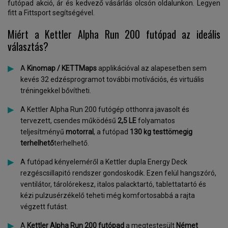
futópad akció, ár és kedvező vásárlás olcsón oldalunkon. Legyen
fitt a Fittsport segítségével.
Miért a Kettler Alpha Run 200 futópad az ideális
választás?
A
Kinomap / KETTMaps
applikációval az alapesetben sem
kevés 32 edzésprogramot további motívációs, és virtuális
tréningekkel bővítheti.
A Kettler Alpha Run 200 futógép otthonra javasolt és
tervezett, csendes működésű
2,5 LE
folyamatos
teljesítményű
motorral
, a futópad
130 kg testtömegig
terhelhető
terhelhető.
A futópad kényeleméről a Kettler dupla Energy Deck
rezgéscsillapitó rendszer gondoskodik. Ezen felül hangszóró,
ventilátor, tárolórekesz, italos palacktartó, tablettatartó és
kézi pulzusérzékelő teheti még komfortosabbá a rajta
végzett futást.
A
Kettler Alpha Run 200
futópad
a megtestesült
Német