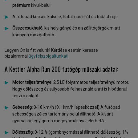
prémium
kivül-belül.
A futópad kecses külseje, hatalmas erőt és tudást rejt.
Összecsukható
, kis helyigényű és a szállítógörgők miatt
könnyen mozgatható.
Legyen Ön is fitt velünk! Kérdése esetén keresse
bizalommal
ügyfélszolgáltunkat
!
A Kettler Alpha Run 200 futógép műszaki adatai:
Motor teljesítménye:
2,5 LE folyamatos teljesítményű motor.
Nagy dőlésszög és súlyosabb felhasználó alatt is hibátlanul
teszi a dolgát.
Sebesség:
0-18 km/h (0,1 km/h lépésközzel) A futópad
sebessége széles tartomány belül állítható. A kívánt
gyorsaság egy gomb megnyomásával elérhető.
Dőlésszög:
0-12 % (gombnyomással állítható dőlésszög, 1%