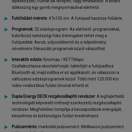
lépésközzel). Futhat sík terepen, vagy emelkedőn. A kívánt
dőlésszög egy gomb megnyomásával elérhető.
Futófelület mérete:
47x135 cm. A futópad hasznos felülete.
Programok:
32 edzésprogram. Az elérhető programokkal,
különböző nehézségi fokú tréningeket tehet meg a
futópaddal. Aerob, súlycsökkentő és a teljesítmény
növelésére fókuszáló programok közül választhat.
Interaktív edzés:
Kinomap / KETTMaps
Csatlakoztassa okostelefonját, tablettjét a futópadhoz
Bluetooth-al, majd indítsa el az applikációt, és válasszon a
változatos edzésprogramok közül. Több mint 120 000 km
video-realisztikus futási útvonal érhető el.
Dupla Energy DECK rezgéscsillapító rendszer:
A legfejlettebb
technológiát képviselő méhsejt szerkezetű rezgéscsillapító
rendszer. Megfelelően tompítja a becsapodások energiáját,
kényelmes és biztonságos futást eredményez.
Pulzusmérés:
markolati pulzusmérő. Mellkasövi pulzusmérő