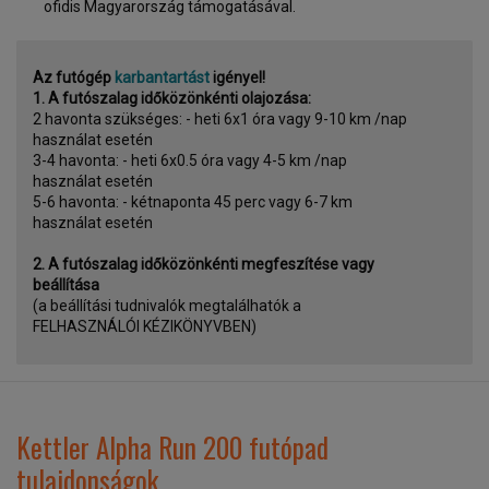
ofidis Magyarország támogatásával.
Az futógép
karbantartást
igényel!
1. A futószalag időközönkénti olajozása:
2 havonta szükséges: - heti 6x1 óra vagy 9-10 km /nap
használat esetén
3-4 havonta: - heti 6x0.5 óra vagy 4-5 km /nap
használat esetén
5-6 havonta: - kétnaponta 45 perc vagy 6-7 km
használat esetén
2. A futószalag időközönkénti megfeszítése vagy
beállítása
(a beállítási tudnivalók megtalálhatók a
FELHASZNÁLÓI KÉZIKÖNYVBEN)
Kettler Alpha Run 200 futópad
tulajdonságok