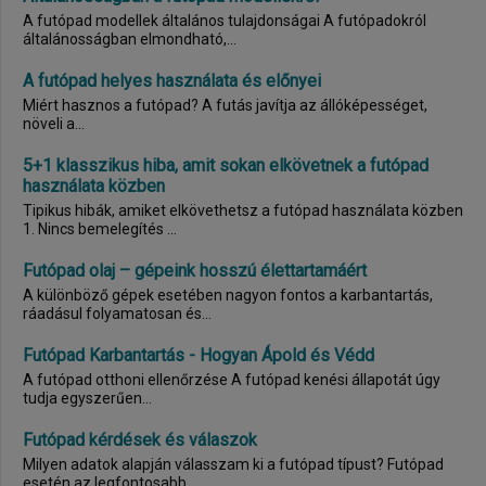
A futópad modellek általános tulajdonságai A futópadokról
általánosságban elmondható,...
A futópad helyes használata és előnyei
Miért hasznos a futópad? A futás javítja az állóképességet,
növeli a...
5+1 klasszikus hiba, amit sokan elkövetnek a futópad
használata közben
Tipikus hibák, amiket elkövethetsz a futópad használata közben
1. Nincs bemelegítés ...
Futópad olaj – gépeink hosszú élettartamáért
A különböző gépek esetében nagyon fontos a karbantartás,
ráadásul folyamatosan és...
Futópad Karbantartás - Hogyan Ápold és Védd
A futópad otthoni ellenőrzése A futópad kenési állapotát úgy
tudja egyszerűen...
Futópad kérdések és válaszok
Milyen adatok alapján válasszam ki a futópad típust? Futópad
esetén az legfontosabb...