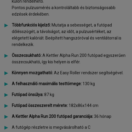
külön rendelhető.
Pontos pulzusmérés a kontroláltabb és biztonságosabb
edzések érdekében.
Többfunkciós kijelző:
Mutatja a sebességet, a futópad
dőlésszögét, a távolságot, az időt, a pulzusértéket, az
elégetett kalóriát. Beépített hangszóróval és ventilátorral is
rendelkezik.
Összecsukható:
A Kettler Alpha Run 200 futópad egyszerűen
összecsukható, így kis helyen is elfér.
Könnyen mozgatható:
Az Easy Roller rendszer segítségével.
A felhasználó maximális testtömege:
130 kg
Futópad önsúlya:
87 kg
Futópad összeszerelt mérete:
182x86x144 cm
A Kettler Alpha Run 200 futópad garanciája:
36 hónap
A futógép részletre is megvásárolható a C