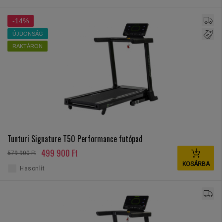
-14%
ÚJDONSÁG
RAKTÁRON
Tunturi Signature T50 Performance futópad
499 900 Ft
579 900 Ft
KOSÁRBA
Hasonlít