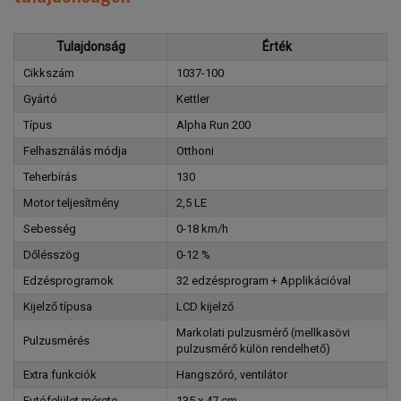
Tulajdonság
Érték
Cikkszám
1037-100
Gyártó
Kettler
Típus
Alpha Run 200
Felhasználás módja
Otthoni
Teherbírás
130
Motor teljesítmény
2,5 LE
Sebesség
0-18 km/h
Dőlésszög
0-12 %
Edzésprogramok
32 edzésprogram + Applikációval
Kijelző típusa
LCD kijelző
Markolati pulzusmérő (mellkasövi
Pulzusmérés
pulzusmérő külön rendelhető)
Extra funkciók
Hangszóró, ventilátor
Futófelület mérete
135 x 47 cm