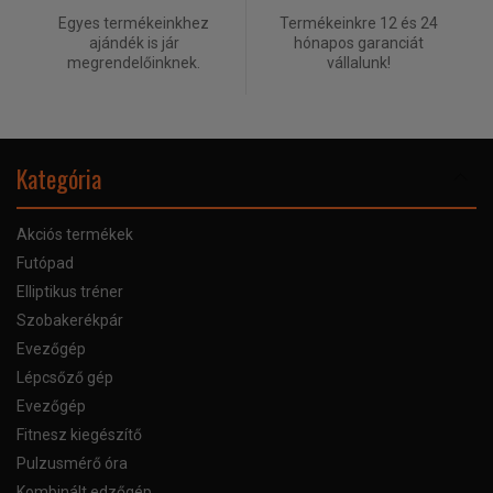
Egyes termékeinkhez
Termékeinkre 12 és 24
ajándék is jár
hónapos garanciát
megrendelőinknek.
vállalunk!
Kategória
Akciós termékek
Futópad
Elliptikus tréner
Szobakerékpár
Evezőgép
Lépcsőző gép
Evezőgép
Fitnesz kiegészítő
Pulzusmérő óra
Kombinált edzőgép