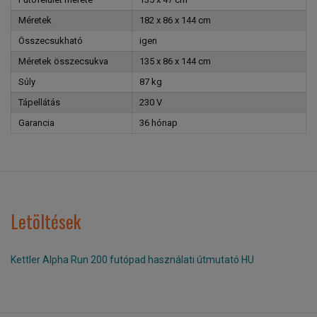
Méretek
182 x 86 x 144 cm
Összecsukható
igen
Méretek összecsukva
135 x 86 x 144 cm
Súly
87 kg
Tápellátás
230 V
Garancia
36 hónap
Letöltések
Kettler Alpha Run 200 futópad használati útmutató HU