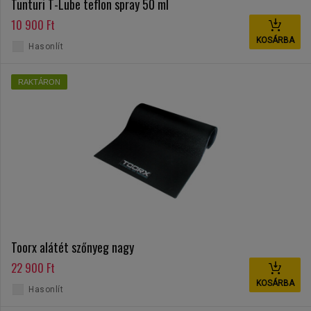
Tunturi T-Lube teflon spray 50 ml
10 900 Ft
KOSÁRBA
Hasonlít
RAKTÁRON
Toorx alátét szőnyeg nagy
22 900 Ft
KOSÁRBA
Hasonlít