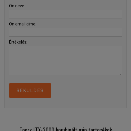
Ön neve:
Ön email címe:
Értékelés:
BEKÜLDÉS
Toorx LTX-2000 kombinált gép tartozékok