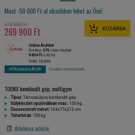
kiszállítás
Most -50 000 Ft-al
olcsóbban lehet az Öné!
319 900 Ft
KOSÁRBA
269 900 Ft
Online Áruhitel
Önrész:
0 Ft
, Havi részlet:
9 854 Ft
x 36 hó
THM: 19,99%
További információk
HITELKALKULÁTOR!
TOORX kombinált gép, multigym
Típus:
Tárcsasúlyos kombinált gép
Súlykészlet opciónálisan max.:
150 kg
Összeszerelt méret:
164x77x212 cm
Teherbírás:
100 kg
Általános adatok