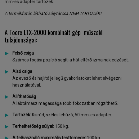
mm-es adapter tartozék.
A termékfotón látható súlytárcsa NEM TARTOZÉK!
A Toorx LTX-2000 kombinált gép műszaki
tulajdonságai:
Felső csiga
Számos fogási pozíció segíti a hát eltérő izmainak edzését.
Alsó csiga
Az evező és hajlító jellegű gyakorlatokat lehet elvégezni
használatával.
Állíthatóság
A lábtámasz magassága több fokozatban rögzíthető.
Tartozék:
Kisrúd, széles lehúzó, 50 mm-es adapter.
Terhelhetőség súlyal:
150 kg.
A felhasználó maximális testtömege:
100 kg