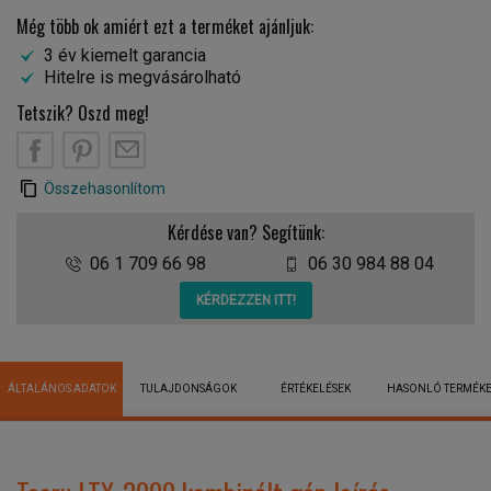
Még több ok amiért ezt a terméket ajánljuk:
3 év kiemelt garancia
Hitelre is megvásárolható
Tetszik? Oszd meg!
Összehasonlítom
Kérdése van? Segítünk:
06 1 709 66 98
06 30 984 88 04
KÉRDEZZEN ITT!
ÁLTALÁNOS ADATOK
TULAJDONSÁGOK
ÉRTÉKELÉSEK
HASONLÓ TERMÉK