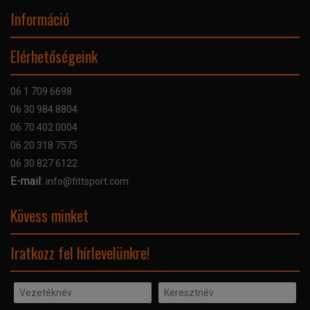
Információ
Online Áruhitel
Elérhetőségeink
Bankkártyás fizetés
Szállítás
06 1 709 6698
Garancia
06 30 984 8804
Szerviz hibabejelentő
06 70 402 0004
GYIK
06 20 318 7575
Kapcsolat
06 30 827 6122
Céginformáció
E-mail:
info@fittsport.com
Elismeréseink és díjaink
Adatvédelmi nyilatkozat
Kövess minket
Facebook
Iratkozz fel hírlevelünkre!