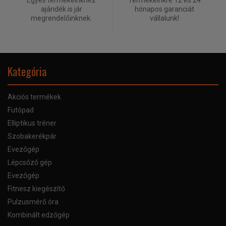
Egyes termékeinkhez
Termékeinkre 12 és 24
ajándék is jár
hónapos garanciát
megrendelőinknek.
vállalunk!
Kategória
Akciós termékek
Futópad
Elliptikus tréner
Szobakerékpár
Evezőgép
Lépcsőző gép
Evezőgép
Fitnesz kiegészítő
Pulzusmérő óra
Kombinált edzőgép