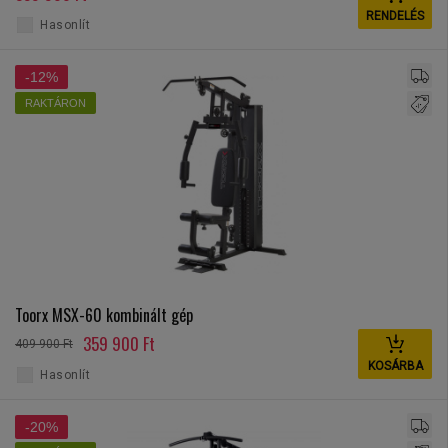
RENDELÉS
Hasonlít
-12%
RAKTÁRON
Toorx MSX-60 kombinált gép
359 900 Ft
409 900 Ft
KOSÁRBA
Hasonlít
-20%