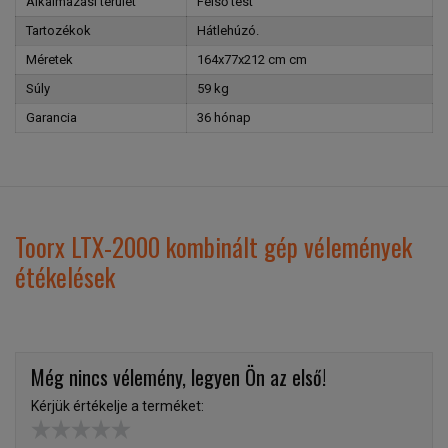
Alkalmazási terület
Felső test
Tartozékok
Hátlehúzó.
Méretek
164x77x212 cm cm
Súly
59 kg
Garancia
36 hónap
Toorx LTX-2000 kombinált gép vélemények
étékelések
Még nincs vélemény, legyen Ön az első!
Kérjük értékelje a terméket: