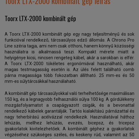
Toorx LTX-2000 kombinált gép leírás
Toorx LTX-2000 kombinált gép
A Toorx LTX-2000 kombinált gép egy nagy teljesítményű és sok
funkcióval rendelkező, tárcsasúlyos edző állomás. A Chrono Pro
Line széria tagja, ami nem csak otthoni, hanem könnyű közösségi
használatra is alkalmassá teszi. Kompakt mérete miatt a
helyigénye kicsi, nincsen rengeteg kábel, akár a sarokban is elfér.
A Toorx LTX-2000 tökéletes ergonómiával használható, akár
magas testmagasság esetén is. Az ülés felett található comb
párna magassága több fokozatban állítható. 25 mm-es és 50
mm-es súlytárcsákkal használaható.
A kombinált gép tárcsasúlyokkal való terhelhetősége maximálisan
150 kg, és a legnagyobb felhasználói súlya 100 kg. A gördülékeny
mozgásfolyamatot a csapágyazott csigák, és a bevonattal
rendelkező kábelek garantálják. Tartós kialakítású párnázattal és
nagy teherbírású acélvázzal rendelkezik. Használatával háthoz
lehúzás, mellhez lehúzás, evezés, bicepsz, és tricepsz
gyakorlatok kivitelezhetőek. A kombinált géphez a gyakorlatok
végzéséhez szükséges széles, és keskeny rúd, valamint az 50