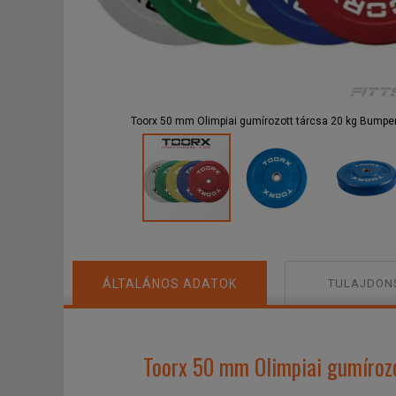
F
Toorx 50 mm Olimpiai gumírozott tárcsa 20 kg Bumper
ÁLTALÁNOS ADATOK
TULAJDON
Toorx 50 mm Olimpiai gumírozo