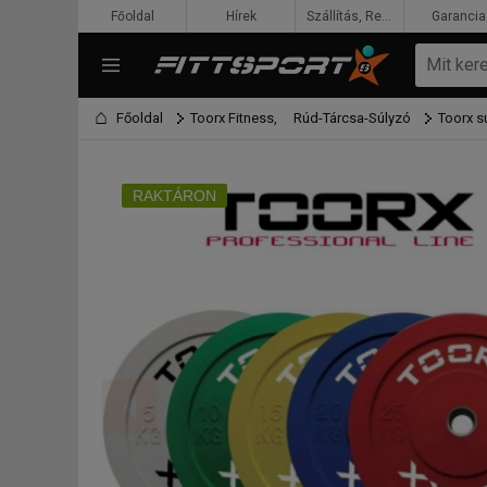
Főoldal
Hírek
Szállítás, Rendelés, Fizetés
Garancia
Főoldal
Toorx Fitness,
Rúd-Tárcsa-Súlyzó
Toorx s
RAKTÁRON