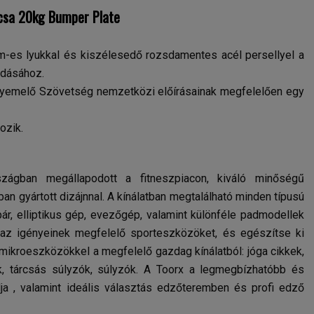
csa 20kg Bumper Plate
m-es lyukkal és kiszélesedő rozsdamentes acél persellyel a
odásához.
úlyemelő Szövetség nemzetközi előírásainak megfelelően egy
ozik.
ágban megállapodott a fitneszpiacon, kiváló minőségű
n gyártott dizájnnal. A kínálatban megtalálható minden típusú
pár, elliptikus gép, evezőgép, valamint különféle padmodellek
 az igényeinek megfelelő sporteszközöket, és egészítse ki
mikroeszközökkel a megfelelő gazdag kínálatból: jóga cikkek,
k, tárcsás súlyzók, súlyzók. A Toorx a legmegbízhatóbb és
ja , valamint ideális választás edzőteremben és profi edző