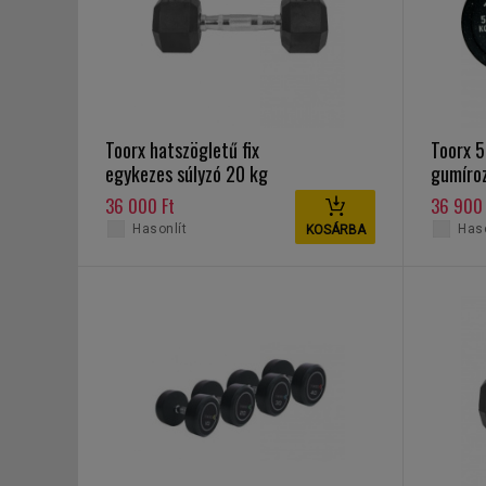
Toorx hatszögletű fix
Toorx 
egykezes súlyzó 20 kg
gumíro
kg Bum
36 000 Ft
36 900 
Hasonlít
Haso
KOSÁRBA