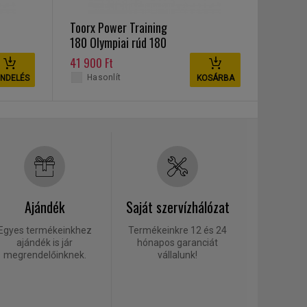
Toorx Power Training
180 Olympiai rúd 180
cm
41 900 Ft
Hasonlít
NDELÉS
KOSÁRBA
Ajándék
Saját szervízhálózat
Egyes termékeinkhez
Termékeinkre 12 és 24
ajándék is jár
hónapos garanciát
megrendelőinknek.
vállalunk!