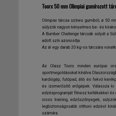
Toorx 50 mm Olimpiai gumírozott tár
Olimpiai tárcsa színes gumiból, ø 50 m
súlyzók nagyon kényelmes be- és kirak
A Bumber Challenge tárcsák súlyát a S
adott szín azonosítja.
Az ár egy darab 20 kg-os tárcsára vonatk
Az Olasz Toorx minden európai orsz
sportmegoldásokat kínálva Olaszországba
kardiógép, futópad, álló és fekvő kerék
és izomerősítő erőgépek. Válassza ki
edzésprogramját fitnesz kellékekkel és 
cross training, edzőszőnyegek, súlyzó
legbiztonságosabb otthoni edzést kínál
számára.