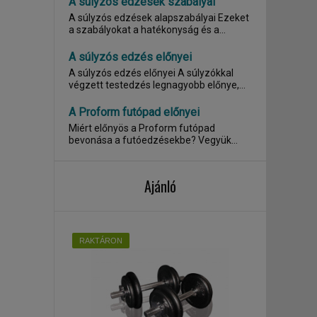
A súlyzós edzések szabályai
A súlyzós edzések alapszabályai Ezeket
a szabályokat a hatékonyság és a...
A súlyzós edzés előnyei
A súlyzós edzés előnyei A súlyzókkal
végzett testedzés legnagyobb előnye,
hogy...
A Proform futópad előnyei
Miért előnyös a Proform futópad
bevonása a futóedzésekbe? Vegyük
alapul az egyik...
Ajánló
RAKTÁRON