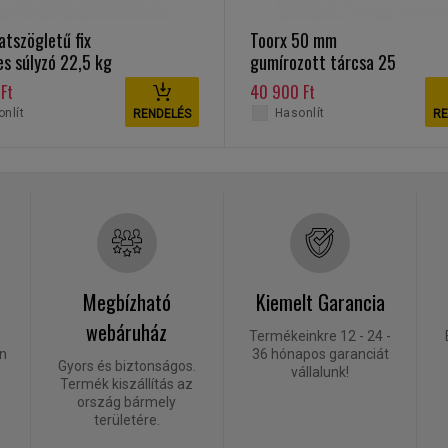
atszögletű fix
Toorx 50 mm
s súlyzó 22,5 kg
gumírozott tárcsa 25
kg Bumper Plate
Ft
40 900 Ft
nlít
Hasonlít
RENDELÉS
RE
Megbízható
Kiemelt Garancia
webáruház
Termékeinkre 12 - 24 -
én
36 hónapos garanciát
Gyors és biztonságos.
vállalunk!
Termék kiszállítás az
ország bármely
területére.