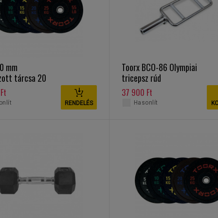
50 mm
Toorx BCO-86 Olympiai
zott tárcsa 20
tricepsz rúd
per Plate
Ft
37 900 Ft
nlít
Hasonlít
RENDELÉS
K