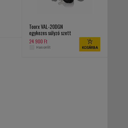
Toorx VAL-20DGN
egykezes súlyzó szett
20 kg
24 900 Ft
Hasonlít
KOSÁRBA