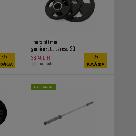
Toorx 50 mm
gumírozott tárcsa 20
kg
38 400 Ft
Hasonlít
OSÁRBA
KOSÁRBA
RAKTÁRON