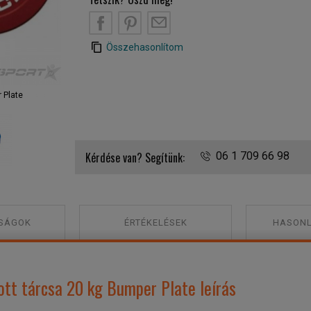
B
PT
EM
Összehasonlítom
 Plate
Toorx 50 mm Olimpiai gumírozott tárcsa 20 kg Bumper
Kérdése van? Segítünk:
06 1 709 66 98
SÁGOK
ÉRTÉKELÉSEK
HASONL
tt tárcsa 20 kg Bumper Plate leírás