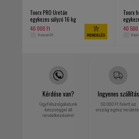
Toorx PRO Uretán
Toorx h
egykezes súlyzó 16 kg
egykeze
40 000 Ft
40 500 
Hasonlít
Haso
RENDELÉS
Kérdése van?
Ingyenes szállítás
Ügyfélszolgálatunk
50.000 Ft felett az
készséggel áll
ország egész terület
rendelkezésére!