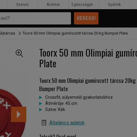
Szerviz
Áruhitel
Egészségpénztár
Gyártók
úlytárcsa
Toorx 50 mm Olimpiai gumírozott tárcsa 20 kg Bumper Plate
Toorx 50 mm Olimpiai gumír
Plate
Toorx 50 mm Olimpiai gumírozott tárcsa 20kg
Bumper Plate
Crossfit, súlyemelő gyakorlatokhoz
Átmérője: 45 cm
Színe: Kék
Általános adatok
Tetszik? Oszd meg!