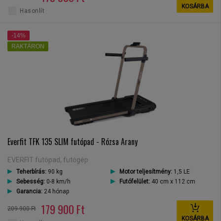
KOSÁRBA
Hasonlít
-14%
RAKTÁRON
Everfit TFK 135 SLIM futópad - Rózsa Arany
EVERFIT futópad, futógép
Teherbírás:
90 kg
Motor teljesítmény:
1,5 LE
Sebesség:
0-8 km/h
Futófelület:
40 cm x 112 cm
Garancia:
24 hónap
179 900 Ft
209 900 Ft
KOSÁRBA