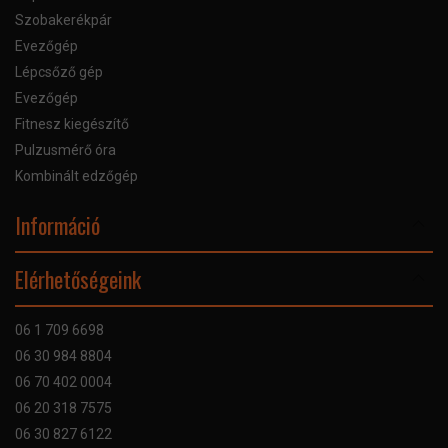
Szobakerékpár
Evezőgép
Lépcsőző gép
Evezőgép
Fitnesz kiegészítő
Pulzusmérő óra
Kombinált edzőgép
Információ
Online Áruhitel
Elérhetőségeink
Bankkártyás fizetés
Szállítás
06 1 709 6698
Garancia
06 30 984 8804
Szerviz hibabejelentő
06 70 402 0004
GYIK
06 20 318 7575
Kapcsolat
06 30 827 6122