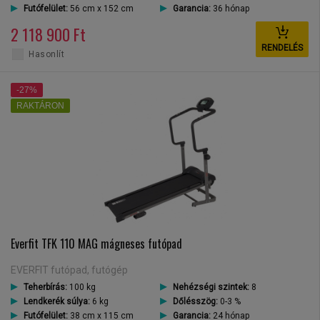
Futófelület:
56 cm x 152 cm
Garancia:
36 hónap
2 118 900 Ft
RENDELÉS
Hasonlít
-27%
RAKTÁRON
Everfit TFK 110 MAG mágneses futópad
EVERFIT futópad, futógép
Teherbírás:
100 kg
Nehézségi szintek:
8
Lendkerék súlya:
6 kg
Dőlésszög:
0-3 %
Futófelület:
38 cm x 115 cm
Garancia:
24 hónap