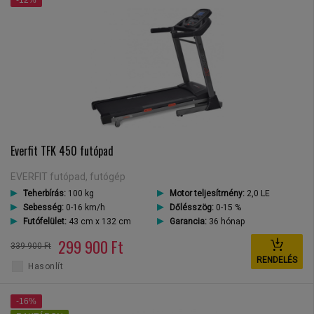
-12%
Everfit TFK 450 futópad
EVERFIT futópad, futógép
Teherbírás:
100 kg
Motor teljesítmény:
2,0 LE
Sebesség:
0-16 km/h
Dőlésszög:
0-15 %
Futófelület:
43 cm x 132 cm
Garancia:
36 hónap
299 900 Ft
339 900 Ft
RENDELÉS
Hasonlít
-16%