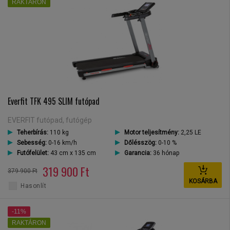
RAKTÁRON
Everfit TFK 495 SLIM futópad
EVERFIT futópad, futógép
Teherbírás:
110 kg
Motor teljesítmény:
2,25 LE
Sebesség:
0-16 km/h
Dőlésszög:
0-10 %
Futófelület:
43 cm x 135 cm
Garancia:
36 hónap
319 900 Ft
379 900 Ft
KOSÁRBA
Hasonlít
-11%
RAKTÁRON