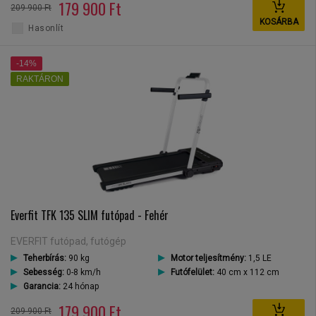
179 900 Ft
209 900 Ft
KOSÁRBA
Hasonlít
-14%
RAKTÁRON
Everfit TFK 135 SLIM futópad - Fehér
EVERFIT futópad, futógép
Teherbírás:
90 kg
Motor teljesítmény:
1,5 LE
Sebesség:
0-8 km/h
Futófelület:
40 cm x 112 cm
Garancia:
24 hónap
179 900 Ft
209 900 Ft