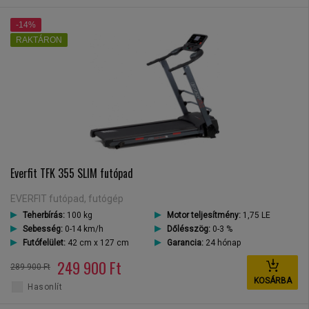
-14%
RAKTÁRON
Everfit TFK 355 SLIM futópad
EVERFIT futópad, futógép
Teherbírás:
100 kg
Motor teljesítmény:
1,75 LE
Sebesség:
0-14 km/h
Dőlésszög:
0-3 %
Futófelület:
42 cm x 127 cm
Garancia:
24 hónap
249 900 Ft
289 900 Ft
KOSÁRBA
Hasonlít