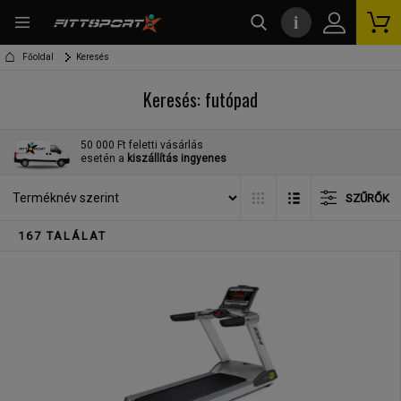
i
kereső
Főoldal
Keresés
Keresés: futópad
50 000 Ft feletti vásárlás
esetén a
kiszállítás ingyenes
SZŰRŐK
167 TALÁLAT