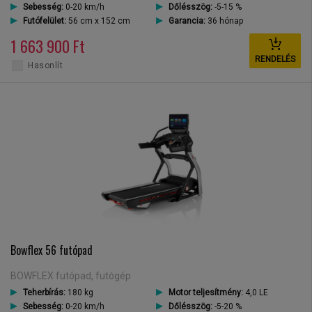
Sebesség:
0-20 km/h
Dőlésszög:
-5-15 %
Futófelület:
56 cm x 152 cm
Garancia:
36 hónap
1 663 900 Ft
RENDELÉS
Hasonlít
Bowflex 56 futópad
BOWFLEX futópad, futógép
Teherbírás:
180 kg
Motor teljesítmény:
4,0 LE
Sebesség:
0-20 km/h
Dőlésszög:
-5-20 %