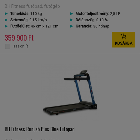
BH Fitness futópad, futógép
Teherbírás:
110 kg
Motor teljesítmény:
2,5 LE
Sebesség:
0-15 km/h
Dőlésszög:
0-10 %
Futófelület:
46 cm x 121 cm
Garancia:
36 hónap
359 900 Ft
KOSÁRBA
Hasonlít
BH Fitness RunLab Plus Blue futópad