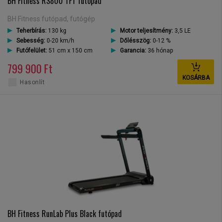
BH Fitness RS800 TFT futópad
BH Fitness futópad, futógép
Teherbírás:
130 kg
Motor teljesítmény:
3,5 LE
Sebesség:
0-20 km/h
Dőlésszög:
0-12 %
Futófelület:
51 cm x 150 cm
Garancia:
36 hónap
799 900 Ft
KOSÁRBA
Hasonlít
BH Fitness RunLab Plus Black futópad