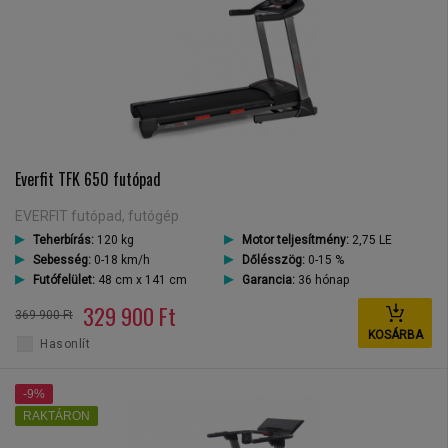
Everfit TFK 650 futópad
EVERFIT futópad, futógép
Teherbírás:
120 kg
Motor teljesítmény:
2,75 LE
Sebesség:
0-18 km/h
Dőlésszög:
0-15 %
Futófelület:
48 cm x 141 cm
Garancia:
36 hónap
329 900 Ft
369 900 Ft
KOSÁRBA
Hasonlít
-9%
RAKTÁRON