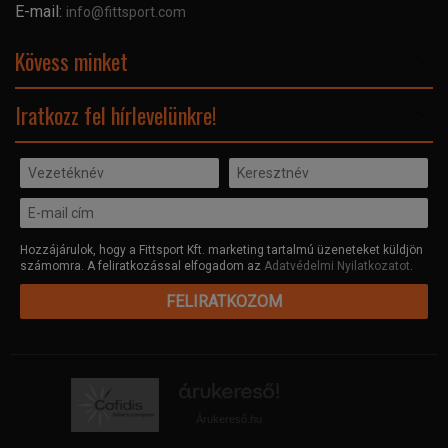
Céginformáció
E-mail:
info@fittsport.com
Elismeréseink és díjaink
Adatvédelmi nyilatkozat
Kövess minket
Facebook
Iratkozz fel hírlevelünkre!
Hozzájárulok, hogy a Fittsport Kft. marketing tartalmú üzeneteket küldjön
számomra. A feliratkozással elfogadom az
Adatvédelmi Nyilatkozatot
.
FELIRATKOZOM
Árukereső.hu