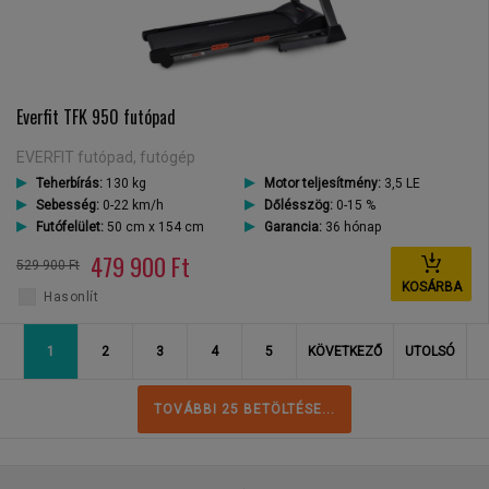
Everfit TFK 950 futópad
EVERFIT futópad, futógép
Teherbírás:
130 kg
Motor teljesítmény:
3,5 LE
Sebesség:
0-22 km/h
Dőlésszög:
0-15 %
Futófelület:
50 cm x 154 cm
Garancia:
36 hónap
479 900 Ft
529 900 Ft
KOSÁRBA
Hasonlít
1
2
3
4
5
KÖVETKEZŐ
UTOLSÓ
TOVÁBBI 25 BETÖLTÉSE...