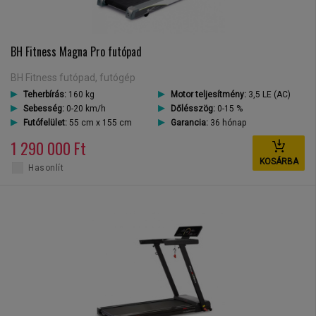
BH Fitness Magna Pro futópad
BH Fitness futópad, futógép
Teherbírás:
160 kg
Motor teljesítmény:
3,5 LE (AC)
Sebesség:
0-20 km/h
Dőlésszög:
0-15 %
Futófelület:
55 cm x 155 cm
Garancia:
36 hónap
1 290 000 Ft
KOSÁRBA
Hasonlít