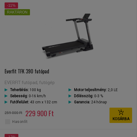
-11%
RAKTÁRON
Everfit TFK 390 futópad
EVERFIT futópad, futógép
Teherbírás:
100 kg
Motor teljesítmény:
2,0 LE
Sebesség:
0-16 km/h
Dőlésszög:
0-3 %
Futófelület:
43 cm x 132 cm
Garancia:
24 hónap
229 900 Ft
259 000 Ft
KOSÁRBA
Hasonlít