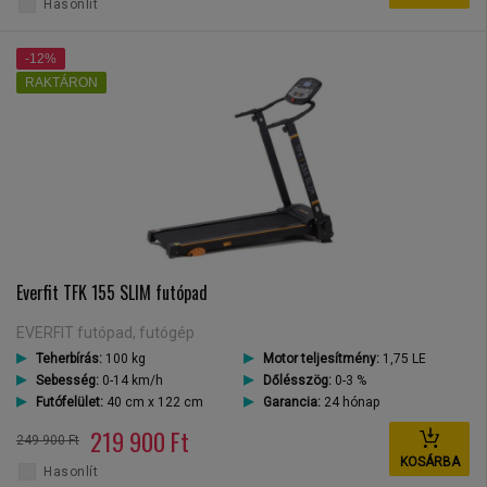
Hasonlít
-12%
RAKTÁRON
Everfit TFK 155 SLIM futópad
EVERFIT futópad, futógép
Teherbírás:
100 kg
Motor teljesítmény:
1,75 LE
Sebesség:
0-14 km/h
Dőlésszög:
0-3 %
Futófelület:
40 cm x 122 cm
Garancia:
24 hónap
219 900 Ft
249 900 Ft
KOSÁRBA
Hasonlít