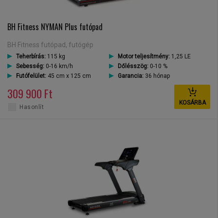
BH Fitness NYMAN Plus futópad
BH Fitness futópad, futógép
Teherbírás:
115 kg
Motor teljesítmény:
1,25 LE
Sebesség:
0-16 km/h
Dőlésszög:
0-10 %
Futófelület:
45 cm x 125 cm
Garancia:
36 hónap
309 900 Ft
KOSÁRBA
Hasonlít