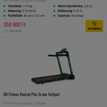
BH Fitness futópad, futógép
Teherbírás:
110 kg
Motor teljesítmény:
2,5 LE
Sebesség:
0-15 km/h
Dőlésszög:
0-10 %
Futófelület:
46 cm x 121 cm
Garancia:
36 hónap
359 900 Ft
KOSÁRBA
Hasonlít
BH Fitness RunLab Plus Green futópad
BH Fitness futópad, futógép