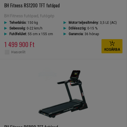
BH Fitness RS1200 TFT futópad
BH Fitness futópad, futógép
Teherbírás:
150 kg
Motor teljesítmény:
3,5 LE (AC)
Sebesség:
0-22 km/h
Dőlésszög:
0-15 %
Futófelület:
55 cm x 155 cm
Garancia:
36 hónap
1 499 900 Ft
KOSÁRBA
Hasonlít