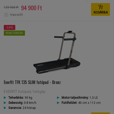
94 900 Ft
129 900 Ft
KOSÁRBA
Hasonlít
-14%
RAKTÁRON
Everfit TFK 135 SLIM futópad - Bronz
EVERFIT futópad, futógép
Teherbírás:
90 kg
Motor teljesítmény:
1,5 LE
Sebesség:
0-8 km/h
Futófelület:
40 cm x 112 cm
Garancia:
24 hónap