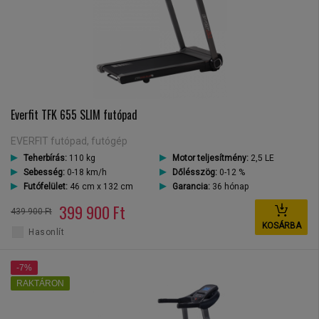
Everfit TFK 655 SLIM futópad
EVERFIT futópad, futógép
Teherbírás:
110 kg
Motor teljesítmény:
2,5 LE
Sebesség:
0-18 km/h
Dőlésszög:
0-12 %
Futófelület:
46 cm x 132 cm
Garancia:
36 hónap
399 900 Ft
439 900 Ft
KOSÁRBA
Hasonlít
-7%
RAKTÁRON