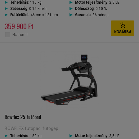
Teherbírás:
110 kg
Motor teljesítmény:
2,5 LE
Sebesség:
0-15 km/h
Dőlésszög:
0-10 %
Futófelület:
46 cm x 121 cm
Garancia:
36 hónap
359 900 Ft
KOSÁRBA
Hasonlít
Bowflex 25 futópad
BOWFLEX futópad, futógép
Teherbírás:
180 kg
Motor teljesítmény:
3,5 LE