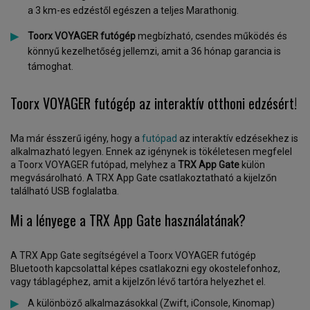
a 3 km-es edzéstől egészen a teljes Marathonig.
Toorx VOYAGER futógép
megbízható, csendes működés és
könnyű kezelhetőség jellemzi, amit a 36 hónap garancia is
támoghat.
Toorx VOYAGER futógép az interaktív otthoni edzésért!
Ma már ésszerű igény, hogy a
futópad
az interaktív edzésekhez is
alkalmazható legyen. Ennek az igénynek is tökéletesen megfelel
a Toorx VOYAGER futópad, melyhez a
TRX App Gate
külön
megvásárolható. A TRX App Gate csatlakoztatható a kijelzőn
található USB foglalatba.
Mi a lényege a TRX App Gate használatának?
A TRX App Gate segítségével a Toorx VOYAGER futógép
Bluetooth kapcsolattal képes csatlakozni egy okostelefonhoz,
vagy táblagéphez, amit a kijelzőn lévő tartóra helyezhet el.
A különböző alkalmazásokkal (Zwift, iConsole, Kinomap)