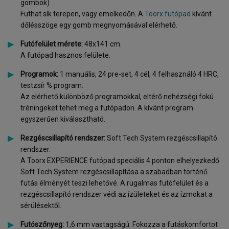
gombok)
Futhat sík terepen, vagy emelkedőn. A
Toorx futópad
kívánt
dőlésszöge egy gomb megnyomásával elérhető.
Futófelület mérete:
48x141 cm.
A futópad hasznos felülete.
Programok:
1 manuális, 24 pre-set, 4 cél, 4 felhasználó 4 HRC,
testzsír % program.
Az elérhető különböző programokkal, eltérő nehézségi fokú
tréningeket tehet meg a futópadon. A kívánt program
egyszerűen kiválasztható.
Rezgéscsillapító rendszer:
Soft Tech System rezgéscsillapító
rendszer.
A Toorx EXPERIENCE futópad speciális 4 ponton elhelyezkedő
Soft Tech System rezgéscsillapítása a szabadban történő
futás élményét teszi lehetővé. A rugalmas futófelület és a
rezgéscsillapító rendszer védi az ízületeket és az ízmokat a
sérülésektől.
Futószőnyeg:
1,6 mm vastagságú. Fokozza a futáskomfortot