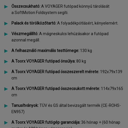
Összecsukható:
A VOYAGER futópad könnyű tárolását
a SoftMotion Foldsystem segíti.
Palack és törölközőtartó:
A folyadékpótlásért, kényelemért.
Vészmegállító:
A mágneskulcs lehúzásakor a futópad
azonnal megáll.
A felhasználó maximális testtömege:
130 kg
A
Toorx VOYAGER f
utópad önsúlya:
80 kg
A Toorx VOYAGER futópad összeszerelt mérete:
192x79x139
cm
A Toorx VOYAGER f
utópad összecsukott mérete:
114x79x165
cm
Tanusítványok:
TÜV és GS által bevizsgált termék (CE-ROHS-
EN957)
A
Toorx VOYAGER futógép g
aranciája:
36 hónap + (60 hónap