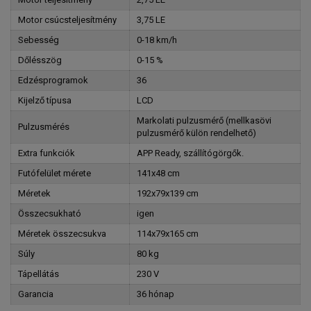
Motor csúcsteljesítmény
3,75 LE
Sebesség
0-18 km/h
Dőlésszög
0-15 %
Edzésprogramok
36
Kijelző típusa
LCD
Markolati pulzusmérő (mellkasövi
Pulzusmérés
pulzusmérő külön rendelhető)
Extra funkciók
APP Ready, szállítógörgők.
Futófelület mérete
141x48 cm
Méretek
192x79x139 cm
Összecsukható
igen
Méretek összecsukva
114x79x165 cm
Súly
80 kg
Tápellátás
230 V
Garancia
36 hónap