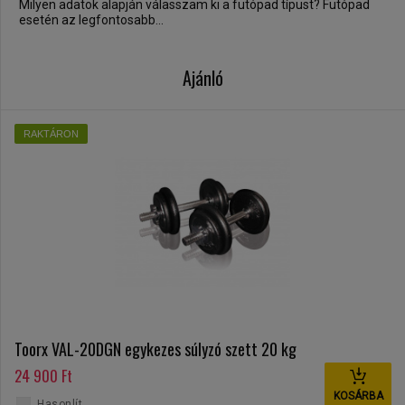
Milyen adatok alapján válasszam ki a futópad típust? Futópad
esetén az legfontosabb...
Ajánló
RAKTÁRON
Toorx VAL-20DGN egykezes súlyzó szett 20 kg
24 900 Ft
KOSÁRBA
Hasonlít