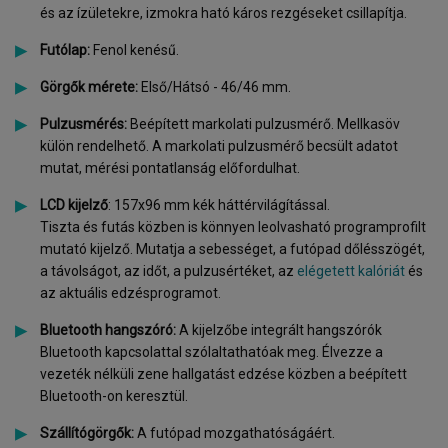
és az ízületekre, izmokra ható káros rezgéseket csillapítja.
Futólap:
Fenol kenésű.
Görgők mérete:
Első/Hátsó - 46/46 mm.
Pulzusmérés:
Beépített markolati pulzusmérő. Mellkasöv
külön rendelhető. A markolati pulzusmérő becsült adatot
mutat, mérési pontatlanság előfordulhat.
LCD kijelző
: 157x96 mm kék háttérvilágítással.
Tiszta és futás közben is könnyen leolvasható programprofilt
mutató kijelző. Mutatja a sebességet, a futópad dőlésszögét,
a távolságot, az időt, a pulzusértéket, az
elégetett kalóriát
és
az aktuális edzésprogramot.
Bluetooth hangszóró:
A kijelzőbe integrált hangszórók
Bluetooth kapcsolattal szólaltathatóak meg. Élvezze a
vezeték nélküli zene hallgatást edzése közben a beépített
Bluetooth-on keresztül.
Szállítógörgők:
A futópad mozgathatóságáért.