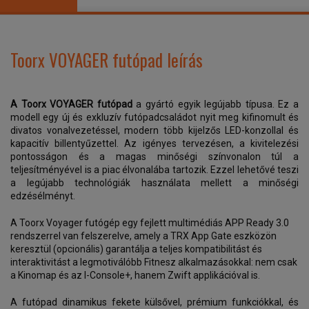
Toorx VOYAGER futópad leírás
A Toorx VOYAGER futópad
a gyártó egyik legújabb típusa. Ez a
modell egy új és exkluzív futópadcsaládot nyit meg kifinomult és
divatos vonalvezetéssel, modern több kijelzős LED-konzollal és
kapacitív billentyűzettel. Az igényes tervezésen, a kivitelezési
pontosságon és a magas minőségi színvonalon túl a
teljesítményével is a piac élvonalába tartozik. Ezzel lehetővé teszi
a legújabb technológiák használata mellett a minőségi
edzésélményt.
A Toorx Voyager futógép egy fejlett multimédiás APP Ready 3.0
rendszerrel van felszerelve, amely a TRX App Gate eszközön
keresztül (opcionális) garantálja a teljes kompatibilitást és
interaktivitást a legmotiválóbb Fitnesz alkalmazásokkal: nem csak
a Kinomap és az I-Console+, hanem Zwift applikációval is.
A futópad dinamikus fekete külsővel, prémium funkciókkal, és