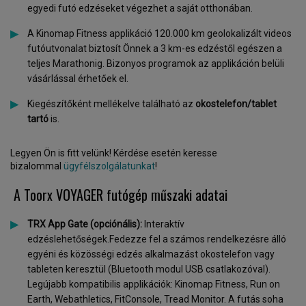
egyedi futó edzéseket végezhet a saját otthonában.
A Kinomap Fitness applikáció 120.000 km geolokalizált videos
futóutvonalat biztosít Önnek a 3 km-es edzéstől egészen a
teljes Marathonig. Bizonyos programok az applikáción belüli
vásárlással érhetőek el.
Kiegészítőként mellékelve található az
okostelefon/tablet
tartó
is.
Legyen Ön is fitt velünk! Kérdése esetén keresse
bizalommal
ügyfélszolgálatunkat
!
A Toorx VOYAGER futógép műszaki adatai
TRX App Gate (opciónális):
Interaktív
edzéslehetőségek.Fedezze fel a számos rendelkezésre álló
egyéni és közösségi edzés alkalmazást okostelefon vagy
tableten keresztül (Bluetooth modul USB csatlakozóval).
Legújabb kompatibilis applikációk: Kinomap Fitness, Run on
Earth, Webathletics, FitConsole, Tread Monitor. A futás soha