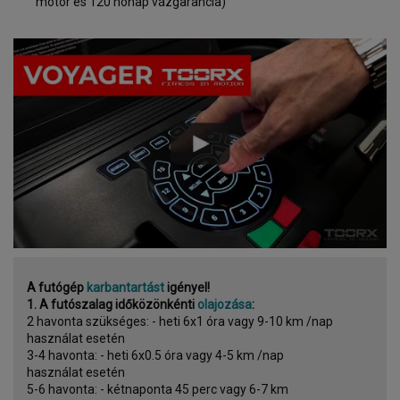
motor és 120 hónap vázgarancia)
A futógép
karbantartást
igényel!
1. A futószalag időközönkénti
olajozása
:
2 havonta szükséges: - heti 6x1 óra vagy 9-10 km /nap
használat esetén
3-4 havonta: - heti 6x0.5 óra vagy 4-5 km /nap
használat esetén
5-6 havonta: - kétnaponta 45 perc vagy 6-7 km