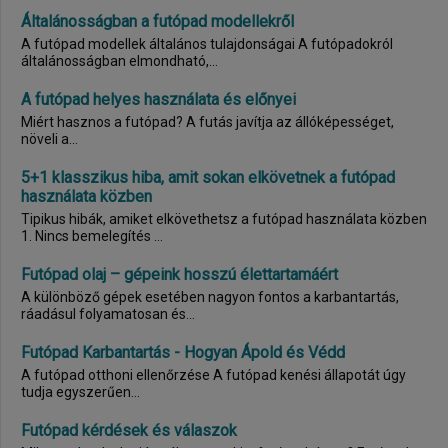
Általánosságban a futópad modellekről
A futópad modellek általános tulajdonságai A futópadokról
általánosságban elmondható,...
A futópad helyes használata és előnyei
Miért hasznos a futópad? A futás javítja az állóképességet,
növeli a...
5+1 klasszikus hiba, amit sokan elkövetnek a futópad
használata közben
Tipikus hibák, amiket elkövethetsz a futópad használata közben
1. Nincs bemelegítés ...
Futópad olaj – gépeink hosszú élettartamáért
A különböző gépek esetében nagyon fontos a karbantartás,
ráadásul folyamatosan és...
Futópad Karbantartás - Hogyan Ápold és Védd
A futópad otthoni ellenőrzése A futópad kenési állapotát úgy
tudja egyszerűen...
Futópad kérdések és válaszok