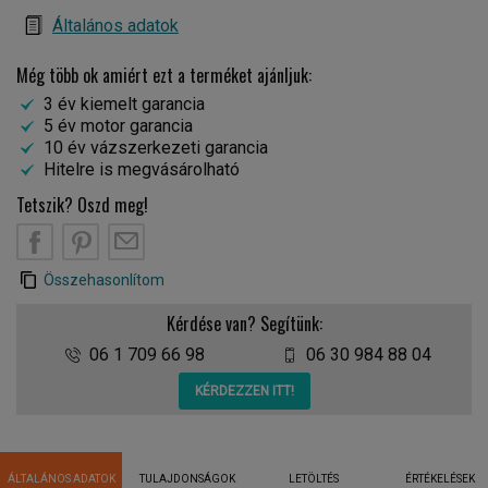
Általános adatok
Még több ok amiért ezt a terméket ajánljuk:
3 év kiemelt garancia
5 év motor garancia
10 év vázszerkezeti garancia
Hitelre is megvásárolható
Tetszik? Oszd meg!
Összehasonlítom
Kérdése van? Segítünk:
06 1 709 66 98
06 30 984 88 04
KÉRDEZZEN ITT!
ÁLTALÁNOS ADATOK
TULAJDONSÁGOK
LETÖLTÉS
ÉRTÉKELÉSEK