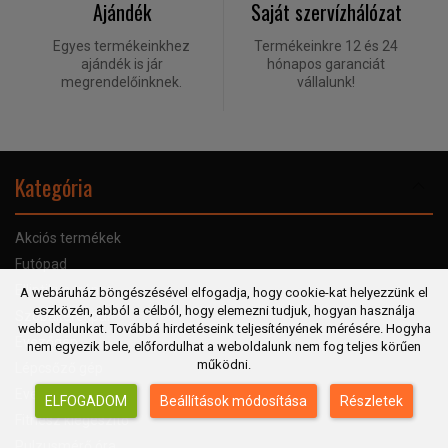
Ajándék
Saját szervízhálózat
Egyes termékeinkhez
Termékeinkre 12 és 24
ajándék is jár
hónapos garanciát
megrendelőinknek.
vállalunk!
Kategória
Akciós termékek
Futópad
Elliptikus tréner
A webáruház böngészésével elfogadja, hogy cookie-kat helyezzünk el
eszközén, abból a célból, hogy elemezni tudjuk, hogyan használja
Szobakerékpár
weboldalunkat. Továbbá hirdetéseink teljesítényének mérésére. Hogyha
Evezőgép
nem egyezik bele, előfordulhat a weboldalunk nem fog teljes körűen
működni.
Lépcsőző gép
Evezőgép
ELFOGADOM
Beállítások módosítása
Részletek
Fitnesz kiegészítő
Pulzusmérő óra