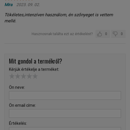
Mira
2023. 09. 02.
Tökéletes,intenzíven használom, én szőnyeget is vettem
mellé.
Hasznosnak találta ezt az értékelést?
0
0
Mit gondol a termékről?
Kérjük értékelje a terméket:
Ön neve:
Ön email címe:
Értékelés: