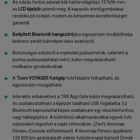
Az edzés fontos adatait kék háttérvilágítású 157x96 mm-
es
LCD kijelző
n jeleníti meg. A kapacitív érintőgombokkal
rendelkező cockpit, modern és kényelmes kezelhetőséget
garantál.
Beépített Bluetooth hangszóró
jára egyszerűen továbbíthatja
kedvenc zenéit bármilyen okos eszközről.
Biztonságos edzésről a markolati pulzusmérők, valamint a
pontos pulzusadatokat mérő, külön megvásárolható
mellkasöv gondoskodnak.
A
Toorx VOYAGER futógép
futófelülete felhajtható, és
egyszerűen mozgatható.
Interaktív edzésekhez a TRX App Gate külön megvásárolható,
és csatlakoztatható a kijelzőn található USB foglalatba. Ez
Bluetooth kapcsolattal képes csatlakozni egy okostelefonhoz,
vagy táblagéphez. A különböző alkalmazásokkal egyedi futó
edzéseket végezhet a saját otthonában. (Zwift, Kinomap
Fitness, iConsole előfizetéssel). A Kinomap Fitness applikáció
120.000 km geolokalizált videós futóútvonalat biztosít Önnek