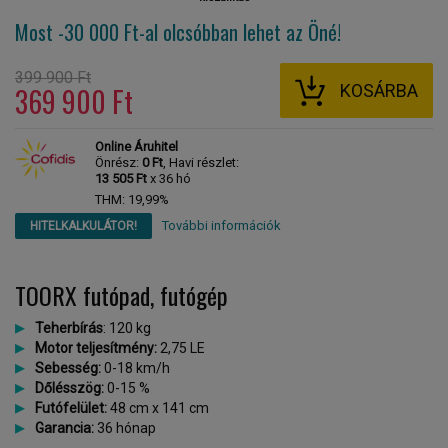
Most -30 000 Ft-al
olcsóbban lehet az Öné!
399 900 Ft
KOSÁRBA
369 900 Ft
Online Áruhitel
Önrész:
0 Ft
, Havi részlet:
13 505 Ft
x 36 hó
THM: 19,99%
További információk
HITELKALKULÁTOR!
TOORX futópad, futógép
Teherbírás
: 120 kg
Motor teljesítmény:
2,75 LE
Sebesség:
0-18 km/h
Dőlésszög:
0-15 %
Futófelület:
48 cm x 141 cm
Garancia:
36 hónap