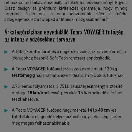
robosztus technikával biztosítja a tökéletes edzésélményt. Egyedi
Olasz design és prémium kivitelezés garantálja, hogy mindig
örömmel álljon neki a napi penzumnak. Hűen a márka
szlogenjéhez, ez a futópad a "fitnesz mozgásában tart".
Árkategóriájában egyedülálló Toorx VOYAGER futógép
az intenzív edzésekhez tervezve
A futás komfortjáról, és a nagyfokú ízület-, izomvédelemről a
légrugóhoz hasonló Soft Tech rendszer gondoskodik.
A
Toorx VOYAGER futópad
erős szerkezete miatt
120 kg
testtömegig
használható, ezért ideális ambiciózus futóknak.
2,75 lóerős folyamatos, 3,75 LE csúcsteljesítményt biztosító
motorja
18 km/h
sebesség, és akár
15 %
emelkedő elérését
teszi lehetővé.
A Toorx VOYAGER futópad nagy méretű
141 x 48 cm
-es
futófelülete elegendő helyet biztosít nagy sebesség esetén
még magas felhasználóknak is.