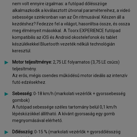
nem volt ennyire izgalmas: a futópad dőlésszöge
alkalmazkodik a kiválasztott útvonal paramétereihez, a videó
sebessége szinkronban van az Ön ritmusával. Készen áll a
kezdéshez? Fedezze fel a világot, hasonlítsa össze, és ossza
meg élményeit másokkal. A Toorx EXPERIENCE futópad
kompatibilis az iOS és Android okostelefonok és tablet
készülékekkel Bluetooth vezeték nélküli technológián
keresztül.
Motor teljesítménye:
2,75 LE folyamatos (3,75 LE csúcs)
teljesítmény.
Az erős, mégis csendes működésű motor ideális az intenzív
futó edzésekhez.
Sebesség:
0-18 km/h (markolati vezérlők + gyorssebesség
gombok)
A futópad sebessége széles tartomány belül 0,1 km/h
lépésközökkel állítható. A kívánt gyorsaság egy gomb
megnyomásával elérhető.
Dőlésszög:
0-15 % (markolati vezérlők + gyorsdőlésszög