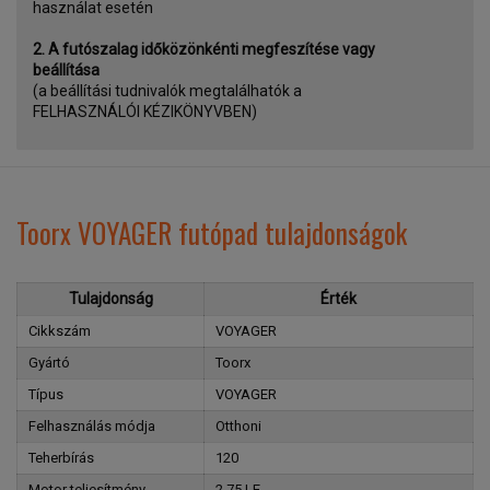
használat esetén
2. A futószalag időközönkénti megfeszítése vagy
beállítása
(a beállítási tudnivalók megtalálhatók a
FELHASZNÁLÓI KÉZIKÖNYVBEN)
Toorx VOYAGER futópad tulajdonságok
Tulajdonság
Érték
Cikkszám
VOYAGER
Gyártó
Toorx
Típus
VOYAGER
Felhasználás módja
Otthoni
Teherbírás
120
Motor teljesítmény
2,75 LE