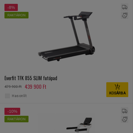
-8%
RAKTÁRON
Everfit TFK 855 SLIM futópad
439 900 Ft
479 900 Ft
KOSÁRBA
Hasonlít
-10%
RAKTÁRON