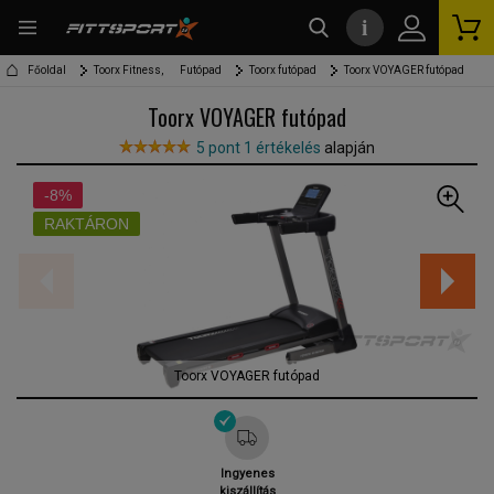
i
kereső
Főoldal
Toorx Fitness,
Futópad
Toorx futópad
Toorx VOYAGER futópad
Toorx VOYAGER futópad
5 pont 1 értékelés
alapján
-8%
RAKTÁRON
Toorx VOYAGER futópad
Ingyenes
kiszállítás